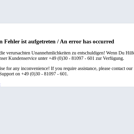
n Fehler ist aufgetreten / An error has occurred
 die verursachten Unannehmlichkeiten zu entschuldigen! Wenn Du Hilfe
unser Kundenservice unter +49 (0)30 - 81097 - 601 zur Verfügung.
se for any inconvenience! If you require assistance, please contact our
upport on +49 (0)30 - 81097 - 601.
e