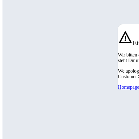
Ei
Wir bitten
steht Dir 
We apologi
Customer S
Homepag