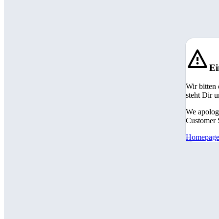
Ei
Wir bitten
steht Dir 
We apologi
Customer S
Homepag