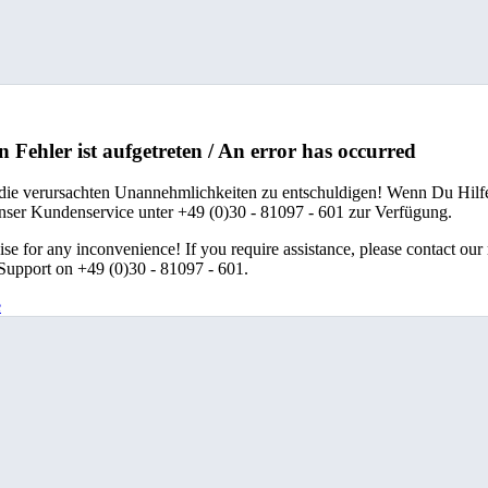
n Fehler ist aufgetreten / An error has occurred
 die verursachten Unannehmlichkeiten zu entschuldigen! Wenn Du Hilfe
unser Kundenservice unter +49 (0)30 - 81097 - 601 zur Verfügung.
se for any inconvenience! If you require assistance, please contact our
upport on +49 (0)30 - 81097 - 601.
e