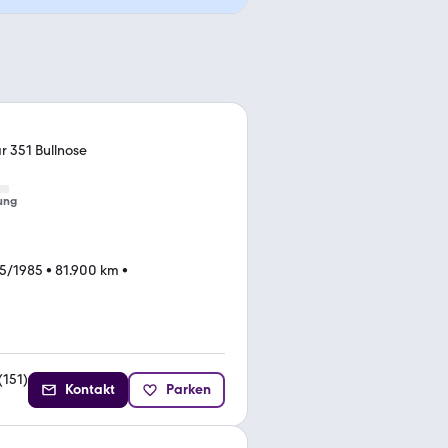
r 351 Bullnose
ung
5/1985
•
81.900 km
•
(
151
)
Kontakt
Parken