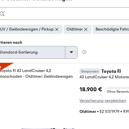
UV / Geländewagen / Pickup
Oldtimer
Beschädigte Fahr
rtieren nach
p
Toyota FJ
Gesponsert
43 LandCruiser 4,2 Motor
18.900 €
Ohne Bewert
Versicherung vergleichen
Oldtimer
•
EZ 07/1979
•
9.9