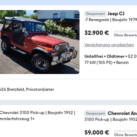
Jeep CJ
Gesponsert
-7 Renegade | Baujahr 1979
32.900 €
Ohne Bewert
Versicherung vergleichen
Unfallfrei
•
Oldtimer
•
EZ 0
77 kW (105 PS)
•
Benzin
626 Bretzfeld, Privatanbieter
Chevrolet A
Gesponsert
3100 Pick-up | Baujahr 195
59.000 €
Ohne Bewert