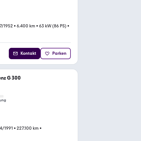
7/1952
•
6.400 km
•
63 kW (86 PS)
•
Kontakt
Parken
nz G 300
ung
4/1991
•
227.100 km
•