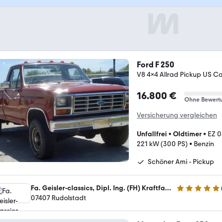
Ford F 250
V8 4x4 Allrad Pickup US Ca
16.800 €
Ohne Bewert
Versicherung vergleichen
Unfallfrei
•
Oldtimer
•
EZ 0
221 kW (300 PS)
•
Benzin
Schöner Ami - Pickup
Fa. Geisler-classics, Dipl. Ing. (FH) Kraftfahrzeugtechnik Enrico Geisler
4.8 Sterne
07407 Rudolstadt