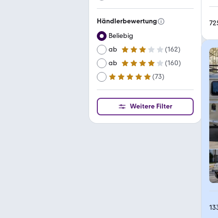
Händlerbewertung
72
Beliebig
ab
(
162
)
3 Sterne
ab
(
160
)
4 Sterne
(
73
)
ab
5 Sterne
Weitere Filter
13