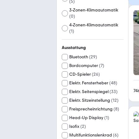
(
5
)
3-Zonen-Klimaautomatik
(
0
)
4-Zonen-Klimaautomatik
(
1
)
Ausstattung
Bluetooth
(
29
)
Bordcomputer
(
7
)
CD-Spieler
(
26
)
Elektr. Fensterheber
(
48
)
74
Elektr. Seitenspiegel
(
33
)
Elektr. Sitzeinstellung
(
12
)
Freisprecheinrichtung
(
8
)
Head-Up Display
(
1
)
Isofix
(
2
)
Multifunktionslenkrad
(
6
)