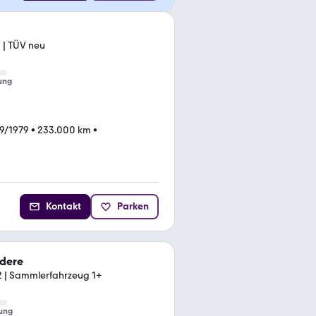
 | TÜV neu
ung
9/1979
•
233.000 km
•
Kontakt
Parken
ndere
2 | Sammlerfahrzeug 1+
ung