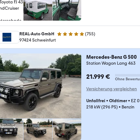
REAL-Auto GmbH
(
755
)
4.9 Sterne
97424 Schweinfurt
Mercedes-Benz G 500
Station Wagon Lang 463
21.999 €
Ohne Bewertu
Versicherung vergleichen
Unfallfrei
•
Oldtimer
•
EZ 
218 kW (296 PS)
•
Benzin