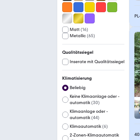
PL
Matt
(
16
)
Metallic
(
65
)
Qualitätssiegel
Inserate mit Qualitätssiegel
Klimatisierung
Beliebig
Keine Klimaanlage oder -
automatik
(
30
)
Klimaanlage oder -
automatik
(
44
)
Klimaautomatik
(
6
)
40
2-Zonen-Klimaautomatik