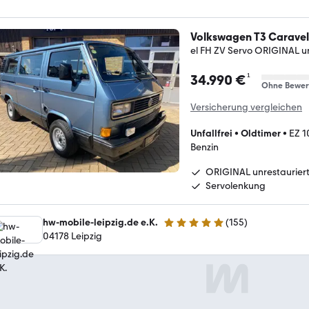
Volkswagen T3 Caravel
el FH ZV Servo ORIGINAL u
¹
34.990 €
Ohne Bewer
Versicherung vergleichen
Unfallfrei
•
Oldtimer
•
EZ 1
Benzin
ORIGINAL unrestaurier
Servolenkung
hw-mobile-leipzig.de e.K.
(
155
)
4.9 Sterne
04178 Leipzig