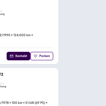
ung
02/1990
•
124.000 km
•
Kontakt
Parken
T2
tung
1/1978
•
100 km
•
51 kW (69 PS)
•