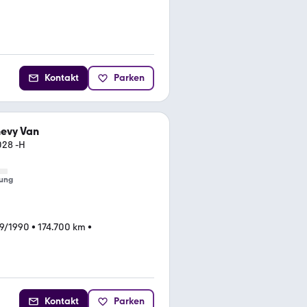
Kontakt
Parken
hevy Van
028 -H
ung
9/1990
•
174.700 km
•
Kontakt
Parken