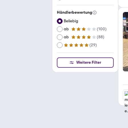
Händlerbewertung
Beliebig
ab
(
100
)
3 Sterne
ab
(
88
)
4 Sterne
(
29
)
ab
5 Sterne
Weitere Filter