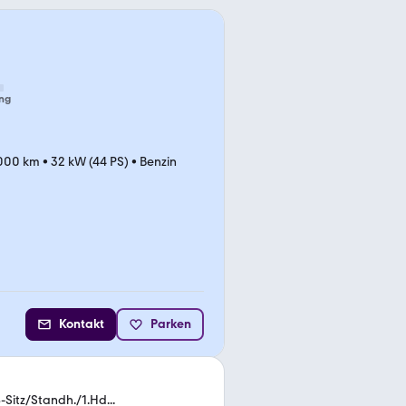
ng
.000 km
•
32 kW (44 PS)
•
Benzin
Kontakt
Parken
Sitz/Standh./1.Hd...