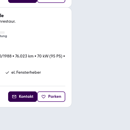
le
nrestaur.
tung
0/1988
•
76.023 km
•
70 kW (95 PS)
•
t
el. Fensterheber
Kontakt
Parken