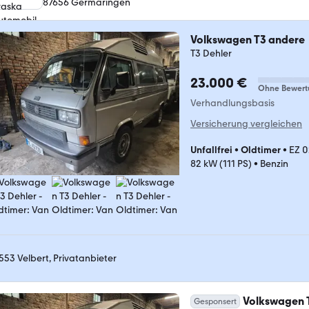
87656 Germaringen
Volkswagen T3 andere
T3 Dehler
23.000 €
Ohne Bewert
Verhandlungsbasis
Versicherung vergleichen
Unfallfrei
•
Oldtimer
•
EZ 
82 kW (111 PS)
•
Benzin
553 Velbert, Privatanbieter
Volkswagen 
Gesponsert