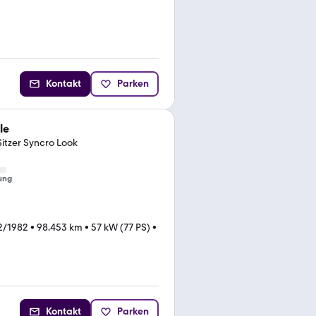
Kontakt
Parken
le
Sitzer Syncro Look
ung
2/1982
•
98.453 km
•
57 kW (77 PS)
•
Kontakt
Parken