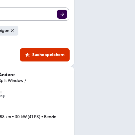
eigen
Suche speichern
Andere
Split Window /
ung
688 km
•
30 kW (41 PS)
•
Benzin