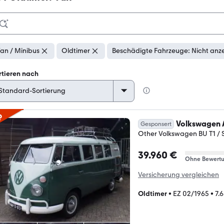
an / Minibus
Oldtimer
Beschädigte Fahrzeuge: Nicht anz
rtieren nach
p
Volkswagen 
Gesponsert
Other Volkswagen BU T1 / 
39.960 €
Ohne Bewert
Versicherung vergleichen
Oldtimer
•
EZ 02/1965
•
7.