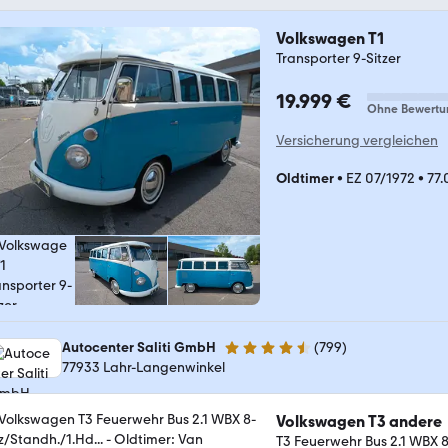
Volkswagen T1
Transporter 9-Sitzer
19.999 €
Ohne Bewertu
Versicherung vergleichen
Oldtimer
•
EZ 07/1972
•
77
Autocenter Saliti GmbH
(
799
)
4.6 Sterne
77933 Lahr-Langenwinkel
Volkswagen T3 andere
T3 Feuerwehr Bus 2.1 WBX 8-