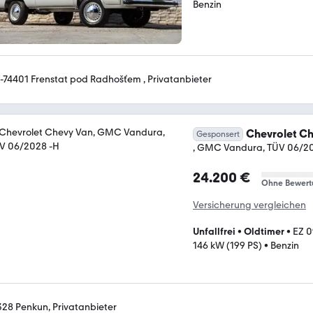
Benzin
-74401 Frenstat pod Radhošťem , Privatanbieter
Chevrolet C
Gesponsert
, GMC Vandura, TÜV 06/2
24.200 €
Ohne Bewert
Versicherung vergleichen
Unfallfrei
•
Oldtimer
•
EZ 0
146 kW (199 PS)
•
Benzin
328 Penkun, Privatanbieter