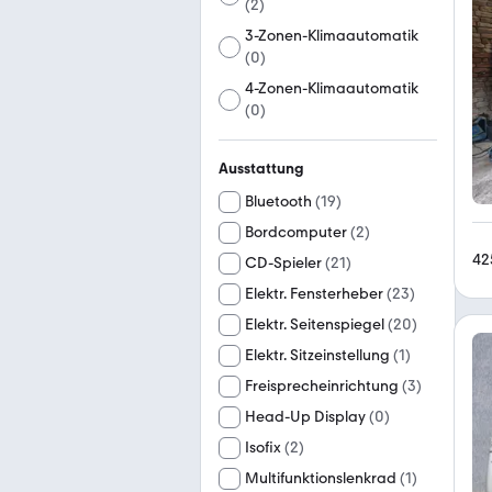
(
2
)
3-Zonen-Klimaautomatik
(
0
)
4-Zonen-Klimaautomatik
(
0
)
Ausstattung
Bluetooth
(
19
)
Bordcomputer
(
2
)
42
CD-Spieler
(
21
)
Elektr. Fensterheber
(
23
)
Elektr. Seitenspiegel
(
20
)
Elektr. Sitzeinstellung
(
1
)
Freisprecheinrichtung
(
3
)
Head-Up Display
(
0
)
Isofix
(
2
)
Multifunktionslenkrad
(
1
)