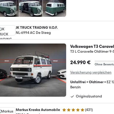
JK TRUCK TRADING V.O.F.
NL-6994 AC De Steeg
Volkswagen T3 Caravel
T3 L Caravelle Oldtimer 9-
24.990 €
Ohne Bewert
Versicherung vergleichen
Unfallfrei
•
Oldtimer
•
EZ 1
Benzin
Originalzustand
Markus Kraska Automobile
(
431
)
4.9 Sterne