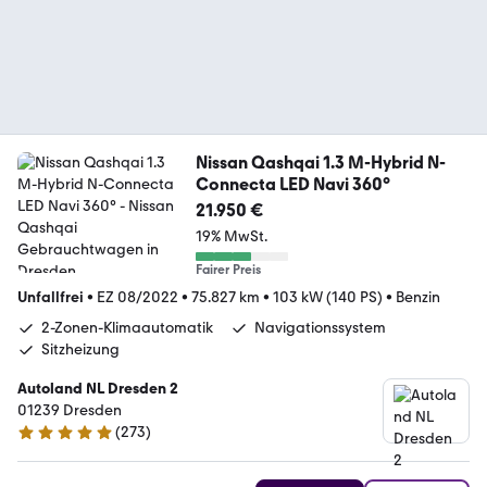
Nissan Qashqai 1.3 M-Hybrid N-
Connecta LED Navi 360°
21.950 €
19% MwSt.
Fairer Preis
Unfallfrei
•
EZ 08/2022
•
75.827 km
•
103 kW (140 PS)
•
Benzin
2-Zonen-Klimaautomatik
Navigationssystem
Sitzheizung
Autoland NL Dresden 2
01239 Dresden
(
273
)
4.9 Sterne