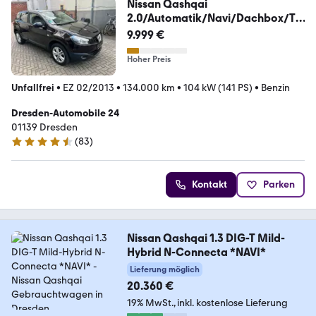
Nissan Qashqai
2.0/Automatik/Navi/Dachbox/To
p Zustand
9.999 €
Hoher Preis
Unfallfrei
•
EZ 02/2013
•
134.000 km
•
104 kW (141 PS)
•
Benzin
Dresden-Automobile 24
01139 Dresden
(
83
)
4.6 Sterne
Kontakt
Parken
Nissan Qashqai 1.3 DIG-T Mild-
Hybrid N-Connecta *NAVI*
Lieferung möglich
20.360 €
19% MwSt.
inkl. kostenlose Lieferung