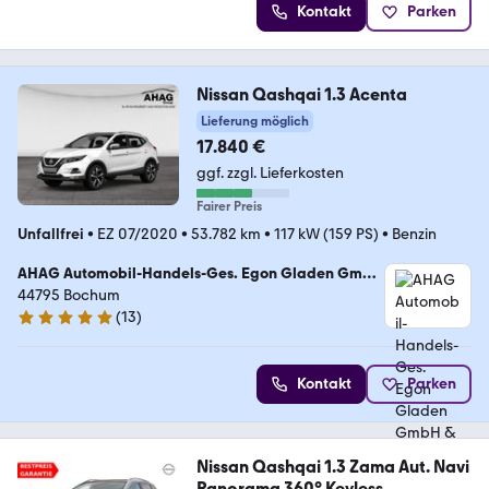
Kontakt
Parken
Nissan Qashqai 1.3 Acenta
Lieferung möglich
17.840 €
ggf. zzgl. Lieferkosten
Fairer Preis
Unfallfrei
•
EZ 07/2020
•
53.782 km
•
117 kW (159 PS)
•
Benzin
AHAG Automobil-Handels-Ges. Egon Gladen GmbH
& Co. KG
44795 Bochum
(
13
)
4.9 Sterne
Kontakt
Parken
Nissan Qashqai 1.3 Zama Aut. Navi
Panorama 360° Keyless