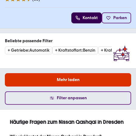
4.6 Sterne
Kontakt
Parken
Beliebte passende Filter
+
Getriebe
:
Automatik
+
Kraftstoffart
:
Benzin
+
Kraftstoffart
:
Die
Mehr laden
Filter anpassen
Häufige Fragen zum Nissan Qashqai in Dresden