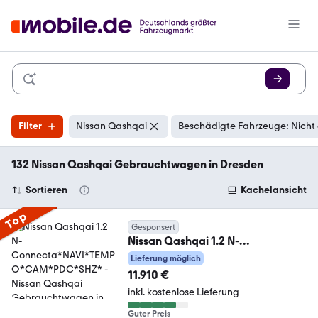
Filter
Nissan Qashqai
Beschädigte Fahrzeuge: Nicht
132 Nissan Qashqai Gebrauchtwagen in Dresden
Sortieren
Kachelansicht
Top
Gesponsert
Nissan Qashqai 1.2 N-
Connecta*NAVI*TEMPO*CAM*P
Lieferung möglich
DC*SHZ*
11.910 €
inkl. kostenlose Lieferung
Guter Preis