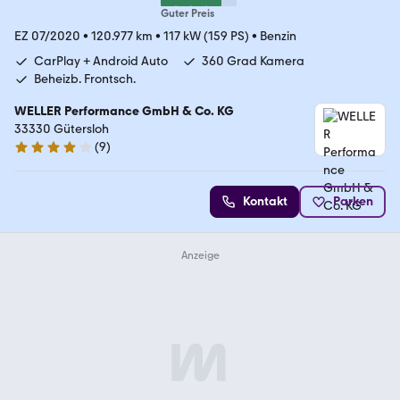
Guter Preis
EZ 07/2020
•
120.977 km
•
117 kW (159 PS)
•
Benzin
CarPlay + Android Auto
360 Grad Kamera
Beheizb. Frontsch.
WELLER Performance GmbH & Co. KG
33330 Gütersloh
(
9
)
4.2 Sterne
Kontakt
Parken