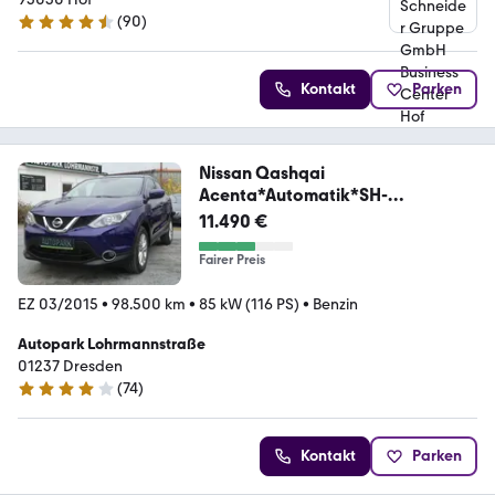
(
90
)
4.6 Sterne
Kontakt
Parken
Nissan Qashqai
Acenta*Automatik*SH-
gepfl.*Navi*Nr.07B
11.490 €
Fairer Preis
EZ 03/2015
•
98.500 km
•
85 kW (116 PS)
•
Benzin
Autopark Lohrmannstraße
01237 Dresden
(
74
)
3.9 Sterne
Kontakt
Parken