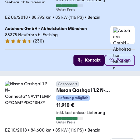
Guter Preis
EZ 06/2018
•
88.792 km
•
85 kW (116 PS)
•
Benzin
Autohero GmbH - Abholstation München
85375 Neufahrn b. Freising
(
230
)
4.4 Sterne
Kontakt
Parken
Gesponsert
Nissan Qashqai 1.2 N-
Connecta*NAVI*TEMPO*CAM*P
Lieferung möglich
DC*SHZ*
11.910 €
inkl. kostenlose Lieferung
Guter Preis
EZ 10/2018
•
84.600 km
•
85 kW (116 PS)
•
Benzin