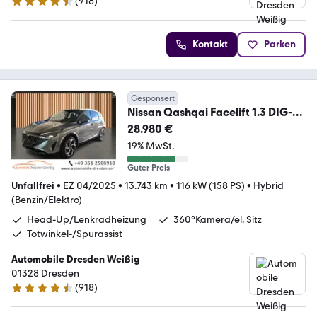
(
918
)
4.4 Sterne
Kontakt
Parken
Gesponsert
Nissan Qashqai Facelift 1.3 DIG-T
Tekna+*BOSE*Pano*
28.980 €
19% MwSt.
Guter Preis
Unfallfrei
•
EZ 04/2025
•
13.743 km
•
116 kW (158 PS)
•
Hybrid
(Benzin/Elektro)
Head-Up/Lenkradheizung
360°Kamera/el. Sitz
Totwinkel-/Spurassist
Automobile Dresden Weißig
01328 Dresden
(
918
)
4.4 Sterne