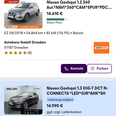
Nissan Qashqai 1.2 360
Aut.*NAVI*360°CAM*SPUR*PDC*
KLIMA
14.610 €
Guter Preis
EZ 08/2018
•
54.864 km
•
85 kW (116 PS)
•
Benzin
Autohero GmbH Dresden
01187 Dresden
(
4
)
5 Sterne
Kontakt
Parken
Nissan Qashqai 1.3 DIG-T DCT N-
CONNECTA *LED*GJR*AHK*SH
Lieferung möglich
14.990 €
ggf. zzgl. Lieferkosten