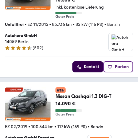
inkl. kostenlose Lieferung
Guter Preis
Unfallfrei
•
EZ 11/2015
•
85.736 km
•
85 kW (116 PS)
•
Benzin
Autohero GmbH
14059 Berlin
(
502
)
4.5 Sterne
Kontakt
Parken
NEU
Nissan Qashqai 1.3 DIG-T
14.090 €
Guter Preis
EZ 02/2019
•
100.544 km
•
117 kW (159 PS)
•
Benzin
Autohero GmbH Dresden