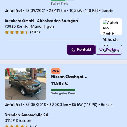
Fairer Preis
Unfallfrei
•
EZ 09/2021
•
29.411 km
•
103 kW (140 PS)
•
Benzin
Autohero GmbH - Abholstation Stuttgart
70825 Korntal-Münchingen
(
303
)
4.4 Sterne
Kontakt
Parken
NEU
Nissan Qashqai
1.2/Navi/Kamera//1-Hand
11.888 €
Sehr guter Preis
Unfallfrei
•
EZ 05/2018
•
69.000 km
•
85 kW (116 PS)
•
Benzin
Dresden-Automobile 24
01139 Dresden
(
83
)