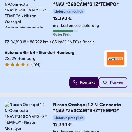
*NAVI*360CAM*SHZ*TEMPO*
Lieferung möglich
12.390 €
inkl. kostenlose Lieferung
Guter Preis
EZ 06/2018
•
88.792 km
•
85 kW (116 PS)
•
Benzin
Autohero GmbH - Standort Hamburg
22529 Hamburg
(
194
)
4.6 Sterne
Kontakt
Parken
Nissan Qashqai 1.2 N-Connecta
*NAVI*360CAM*SHZ*TEMPO*
Lieferung möglich
12.390 €
inkl. kostenlose Lieferung