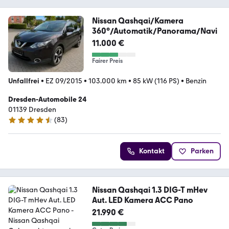
Nissan Qashqai/Kamera
360°/Automatik/Panorama/Navi
11.000 €
Fairer Preis
Unfallfrei
•
EZ 09/2015
•
103.000 km
•
85 kW (116 PS)
•
Benzin
Dresden-Automobile 24
01139 Dresden
(
83
)
4.6 Sterne
Kontakt
Parken
Nissan Qashqai 1.3 DIG-T mHev
Aut. LED Kamera ACC Pano
21.990 €