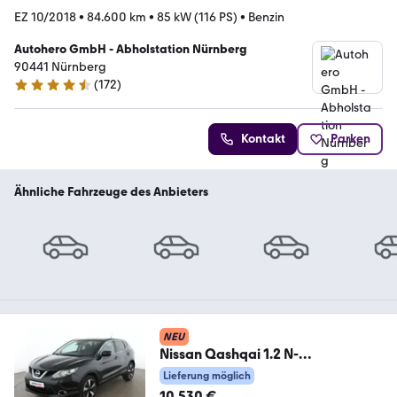
EZ 10/2018
•
84.600 km
•
85 kW (116 PS)
•
Benzin
Autohero GmbH - Abholstation Nürnberg
90441 Nürnberg
(
172
)
4.5 Sterne
Kontakt
Parken
Ähnliche Fahrzeuge des Anbieters
NEU
Nissan Qashqai 1.2 N-
Connecta*NAVI*TEMPO*CAM*P
Lieferung möglich
DC*LIM*
10.530 €