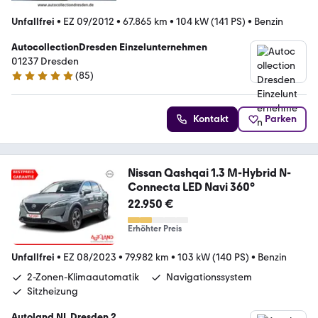
Unfallfrei
•
EZ 09/2012
•
67.865 km
•
104 kW (141 PS)
•
Benzin
AutocollectionDresden Einzelunternehmen
01237 Dresden
(
85
)
4.9 Sterne
Kontakt
Parken
Nissan Qashqai 1.3 M-Hybrid N-
Connecta LED Navi 360°
22.950 €
Erhöhter Preis
Unfallfrei
•
EZ 08/2023
•
79.982 km
•
103 kW (140 PS)
•
Benzin
2-Zonen-Klimaautomatik
Navigationssystem
Sitzheizung
Autoland NL Dresden 2