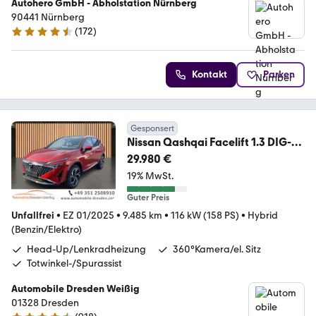
Autohero GmbH - Abholstation Nürnberg
90441 Nürnberg
(
172
)
4.5 Sterne
Kontakt
Parken
Gesponsert
Nissan Qashqai Facelift 1.3 DIG-T
Tekna+*BOSE*Pano*
29.980 €
19% MwSt.
Guter Preis
Unfallfrei
•
EZ 01/2025
•
9.485 km
•
116 kW (158 PS)
•
Hybrid
(Benzin/Elektro)
Head-Up/Lenkradheizung
360°Kamera/el. Sitz
Totwinkel-/Spurassist
Automobile Dresden Weißig
01328 Dresden