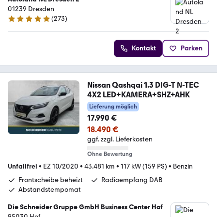
01239 Dresden
(
273
)
4.9 Sterne
Kontakt
Parken
Nissan Qashqai 1.3 DIG-T N-TEC
4X2 LED+KAMERA+SHZ+AHK
Lieferung möglich
17.990 €
18.490 €
ggf. zzgl. Lieferkosten
Ohne Bewertung
Unfallfrei
•
EZ 10/2020
•
43.481 km
•
117 kW (159 PS)
•
Benzin
Frontscheibe beheizt
Radioempfang DAB
Abstandstempomat
Die Schneider Gruppe GmbH Business Center Hof
95030 Hof