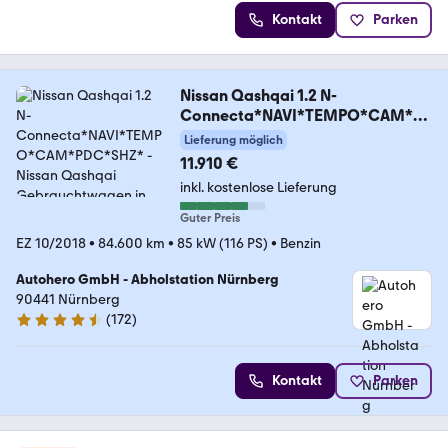
Kontakt
Parken
Nissan Qashqai 1.2 N-
Connecta*NAVI*TEMPO*CAM*P
DC*SHZ*
Lieferung möglich
11.910 €
inkl. kostenlose Lieferung
Guter Preis
EZ 10/2018
•
84.600 km
•
85 kW (116 PS)
•
Benzin
Autohero GmbH - Abholstation Nürnberg
90441 Nürnberg
(
172
)
4.5 Sterne
Kontakt
Parken