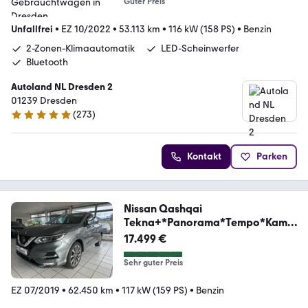
Guter Preis
Unfallfrei
•
EZ 10/2022
•
53.113 km
•
116 kW (158 PS)
•
Benzin
2-Zonen-Klimaautomatik
LED-Scheinwerfer
Bluetooth
Autoland NL Dresden 2
01239 Dresden
(
273
)
4.9 Sterne
Kontakt
Parken
Nissan Qashqai
Tekna+*Panorama*Tempo*Kame
ra*SHZ*Bose*
17.499 €
Sehr guter Preis
EZ 07/2019
•
62.450 km
•
117 kW (159 PS)
•
Benzin