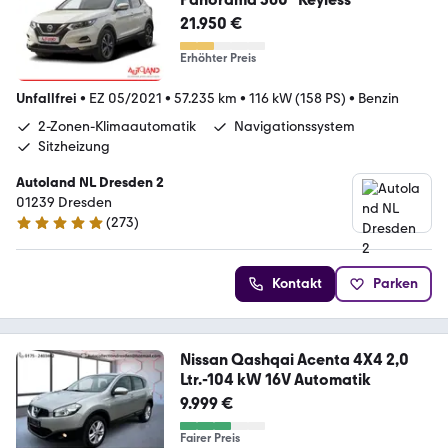
21.950 €
Erhöhter Preis
Unfallfrei
•
EZ 05/2021
•
57.235 km
•
116 kW (158 PS)
•
Benzin
2-Zonen-Klimaautomatik
Navigationssystem
Sitzheizung
Autoland NL Dresden 2
01239 Dresden
(
273
)
4.9 Sterne
Kontakt
Parken
Nissan Qashqai Acenta 4X4 2,0
Ltr.-104 kW 16V Automatik
9.999 €
Fairer Preis