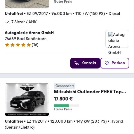
Guter Preis
Unfallfrei
•
EZ 09/2017
•
96.000 km
•
110 kW (150 PS)
•
Diesel
7 Sitzer / AHK
Autogalerie Arena GmbH
76669 Bad Schönborn
(
16
)
4.8 Sterne
Kontakt
Parken
Gesponsert
Mitsubishi Outlander PHEV Top
4WD Plug-in Hybrid *Voll
17.800 €
Fairer Preis
Unfallfrei
•
EZ 11/2017
•
120.000 km
•
149 kW (203 PS)
•
Hybrid
(Benzin/Elektro)