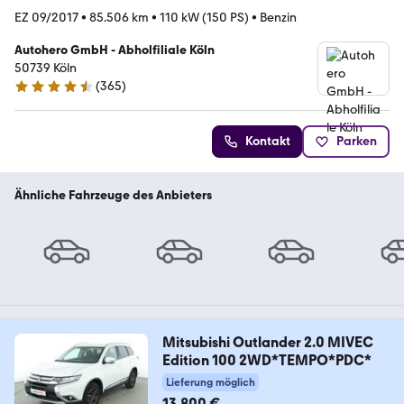
EZ 09/2017
•
85.506 km
•
110 kW (150 PS)
•
Benzin
Autohero GmbH - Abholfiliale Köln
50739 Köln
(
365
)
4.6 Sterne
Kontakt
Parken
Ähnliche Fahrzeuge des Anbieters
Mitsubishi Outlander 2.0 MIVEC
Edition 100 2WD*TEMPO*PDC*
Lieferung möglich
13.800 €