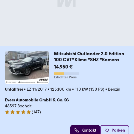
Mitsubishi Outlander 2.0 Edition
100 CVT*Klima *SHZ *Kamera
14.950 €
Erhöhter Preis
Unfallfrei
•
EZ 11/2017
•
125.100 km
•
110 kW (150 PS)
•
Benzin
Evers Automobile GmbH & Co.KG
46397 Bocholt
(
147
)
4.9 Sterne
Kontakt
Parken