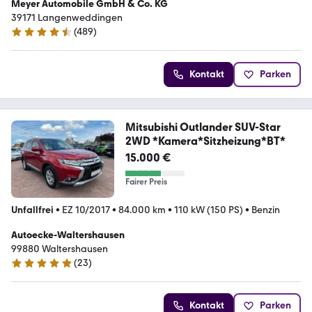
Meyer Automobile GmbH & Co. KG
39171 Langenweddingen
(
489
)
4.6 Sterne
Kontakt
Parken
Mitsubishi Outlander SUV-Star
2WD *Kamera*Sitzheizung*BT*
15.000 €
Fairer Preis
Unfallfrei
•
EZ 10/2017
•
84.000 km
•
110 kW (150 PS)
•
Benzin
Autoecke-Waltershausen
99880 Waltershausen
(
23
)
5 Sterne
Kontakt
Parken