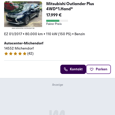
Mitsubishi Outlander Plus
4WD*1.Hand*
17.999 €
Fairer Preis
EZ 01/2017
•
80.000 km
•
110 kW (150 PS)
•
Benzin
Autocenter-Michendorf
14552 Michendorf
(
42
)
4.9 Sterne
Kontakt
Parken