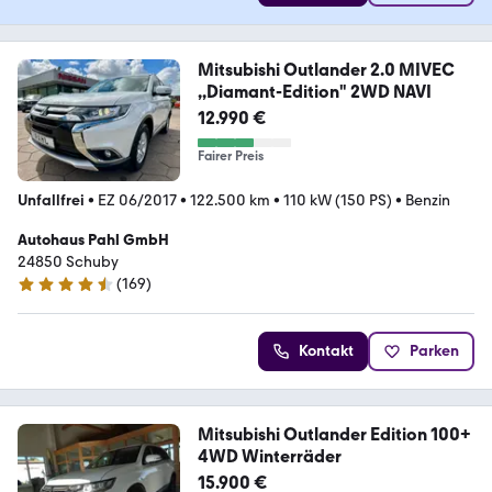
Mitsubishi Outlander 2.0 MIVEC
,,Diamant-Edition" 2WD NAVI
12.990 €
Fairer Preis
Unfallfrei
•
EZ 06/2017
•
122.500 km
•
110 kW (150 PS)
•
Benzin
Autohaus Pahl GmbH
24850 Schuby
(
169
)
4.4 Sterne
Kontakt
Parken
Mitsubishi Outlander Edition 100+
4WD Winterräder
15.900 €