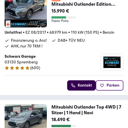
Mitsubishi Outlander Edition
100*DAB*AHK*wenig KM !
15.990 €
Fairer Preis
Unfallfrei
•
EZ 08/2017
•
68.979 km
•
110 kW (150 PS)
•
Benzin
Finanzierung o. Anz!
DAB+ TÜV NEU
AHK, nur 70 TKM !
Schwarz Garage
03130 Spremberg
(
600
)
4.9 Sterne
Kontakt
Parken
Mitsubishi Outlander Top 4WD | 7
Sitzer | 1 Hand | Navi
18.490 €