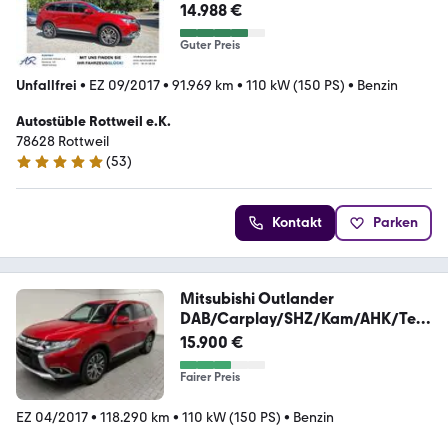
14.988 €
Guter Preis
Unfallfrei
•
EZ 09/2017
•
91.969 km
•
110 kW (150 PS)
•
Benzin
Autostüble Rottweil e.K.
78628 Rottweil
(
53
)
5 Sterne
Kontakt
Parken
Mitsubishi Outlander
DAB/Carplay/SHZ/Kam/AHK/Tem
pom./18-LM
15.900 €
Fairer Preis
EZ 04/2017
•
118.290 km
•
110 kW (150 PS)
•
Benzin