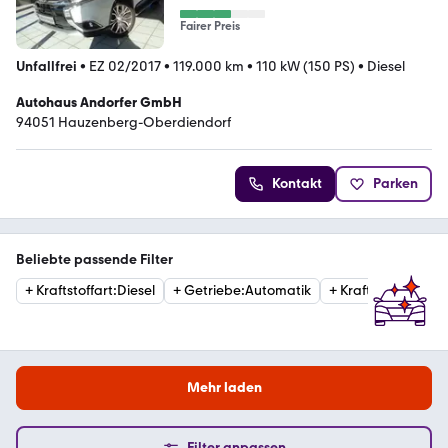
Fairer Preis
Unfallfrei
•
EZ 02/2017
•
119.000 km
•
110 kW (150 PS)
•
Diesel
Autohaus Andorfer GmbH
94051 Hauzenberg-Oberdiendorf
Kontakt
Parken
Beliebte passende Filter
+
Kraftstoffart
:
Diesel
+
Getriebe
:
Automatik
+
Kraftstoffart
:
Ben
Mehr laden
Filter anpassen