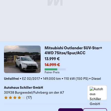
Mitsubishi Outlander SUV-Star+
4WD 7Sitze/Spur/ACC
13.999 €
14.999 €
Fairer Preis
Unfallfrei
•
EZ 02/2017
•
149.000 km
•
110 kW (150 PS)
•
Diesel
Autohaus Schiller GmbH
30938 Burgwedel/Fuhrberg an der A7
(
17
)
4 Sterne