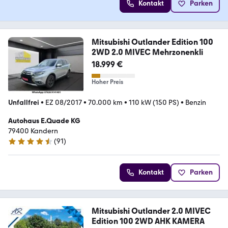
Kontakt
Parken
Mitsubishi Outlander Edition 100
2WD 2.0 MIVEC Mehrzonenkli
18.999 €
Hoher Preis
Unfallfrei
•
EZ 08/2017
•
70.000 km
•
110 kW (150 PS)
•
Benzin
Autohaus E.Quade KG
79400 Kandern
(
91
)
4.7 Sterne
Kontakt
Parken
Mitsubishi Outlander 2.0 MIVEC
Edition 100 2WD AHK KAMERA