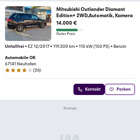
Mitsubishi Outlander Diamant
Edition+ 2WD,Automatik, Kamera
14.000 €
Guter Preis
Unfallfrei
•
EZ 12/2017
•
119.300 km
•
110 kW (150 PS)
•
Benzin
Automobile OK
67141 Neuhofen
(
26
)
4 Sterne
Kontakt
Parken