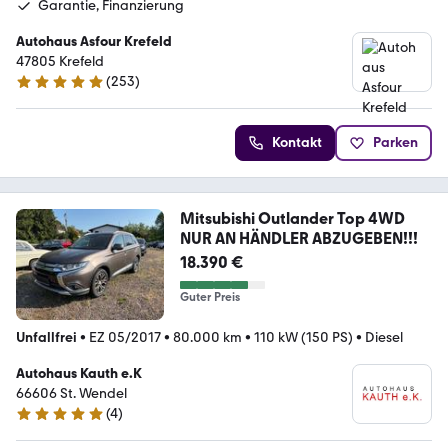
Garantie, Finanzierung
Autohaus Asfour Krefeld
47805 Krefeld
(
253
)
5 Sterne
Kontakt
Parken
Mitsubishi Outlander Top 4WD
NUR AN HÄNDLER ABZUGEBEN!!!
18.390 €
Guter Preis
Unfallfrei
•
EZ 05/2017
•
80.000 km
•
110 kW (150 PS)
•
Diesel
Autohaus Kauth e.K
66606 St. Wendel
(
4
)
4.8 Sterne