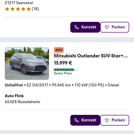
21217 Seevetal
(
14
)
5 Sterne
Kontakt
Parken
NEU
Mitsubishi Outlander SUV-Star+
4WD (NAVI/RKAMERA/LED/AHK)
15.999 €
Guter Preis
Unfallfrei
•
EZ 04/2017
•
99.445 km
•
110 kW (150 PS)
•
Diesel
Auto Flink
65428 Rüsselsheim
Kontakt
Parken