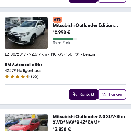
NEU
Mitsubishi Outlander Edition
100*Ahk*Cam*TOP
12.998 €
Guter Preis
EZ 08/2017
•
92.617 km
•
110 kW (150 PS)
•
Benzin
BM Automobile Gbr
42579 Heiligenhaus
(
35
)
4.6 Sterne
Kontakt
Parken
Mitsubishi Outlander 2.0 SUV-Star
2WD*NAV*SHZ*KAM*
13.850 €