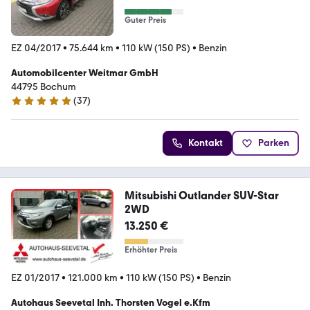
Guter Preis
EZ 04/2017
•
75.644 km
•
110 kW (150 PS)
•
Benzin
Automobilcenter Weitmar GmbH
44795 Bochum
(
37
)
4.8 Sterne
Kontakt
Parken
Mitsubishi Outlander SUV-Star
2WD
13.250 €
Erhöhter Preis
EZ 01/2017
•
121.000 km
•
110 kW (150 PS)
•
Benzin
Autohaus Seevetal Inh. Thorsten Vogel e.Kfm