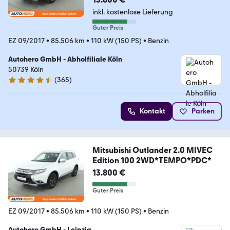
inkl. kostenlose Lieferung
Guter Preis
EZ 09/2017
•
85.506 km
•
110 kW (150 PS)
•
Benzin
Autohero GmbH - Abholfiliale Köln
50739 Köln
(
365
)
4.6 Sterne
Kontakt
Parken
Mitsubishi Outlander 2.0 MIVEC
Edition 100 2WD*TEMPO*PDC*
13.800 €
Guter Preis
EZ 09/2017
•
85.506 km
•
110 kW (150 PS)
•
Benzin
Autohero GmbH - Leipzig