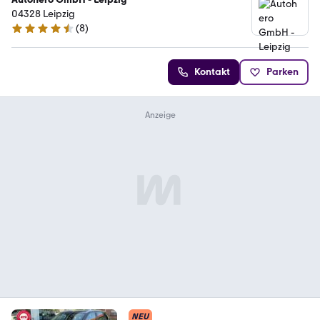
04328 Leipzig
(
8
)
4.3 Sterne
Kontakt
Parken
NEU