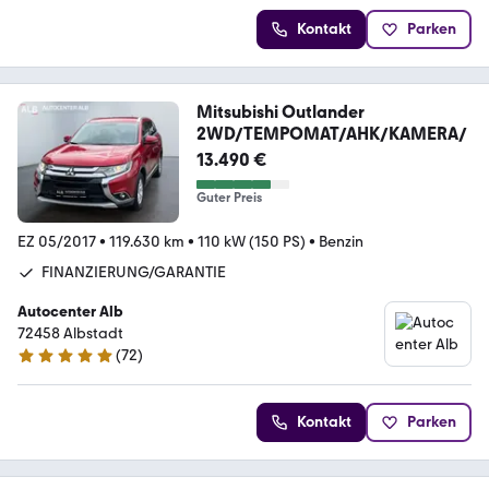
Kontakt
Parken
Mitsubishi Outlander
2WD/TEMPOMAT/AHK/KAMERA/
13.490 €
Guter Preis
EZ 05/2017
•
119.630 km
•
110 kW (150 PS)
•
Benzin
FINANZIERUNG/GARANTIE
Autocenter Alb
72458 Albstadt
(
72
)
4.8 Sterne
Kontakt
Parken