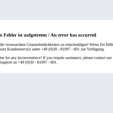
n Fehler ist aufgetreten / An error has occurred
 die verursachten Unannehmlichkeiten zu entschuldigen! Wenn Du Hilfe
unser Kundenservice unter +49 (0)30 - 81097 - 601 zur Verfügung.
se for any inconvenience! If you require assistance, please contact our
upport on +49 (0)30 - 81097 - 601.
e