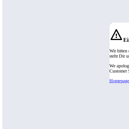
Ei
Wir bitten
steht Dir 
We apologi
Customer S
Homepag