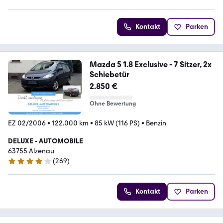
Kontakt
Parken
Mazda 5 1.8 Exclusive - 7 Sitzer, 2x
Schiebetür
2.850 €
Ohne Bewertung
EZ 02/2006
•
122.000 km
•
85 kW (116 PS)
•
Benzin
DELUXE - AUTOMOBILE
63755 Alzenau
(
269
)
3.8 Sterne
Kontakt
Parken