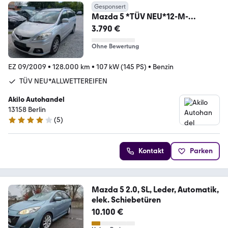
Gesponsert
Mazda 5 *TÜV NEU*12-M-
GARANTIE*7-SITZER*2
3.790 €
SCHIEBETÜR
Ohne Bewertung
EZ 09/2009
•
128.000 km
•
107 kW (145 PS)
•
Benzin
TÜV NEU*ALLWETTEREIFEN
Akilo Autohandel
13158 Berlin
(
5
)
3.9 Sterne
Kontakt
Parken
Mazda 5 2.0, SL, Leder, Automatik,
elek. Schiebetüren
10.100 €