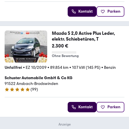
Kontakt
Parken
Mazda 5 2,0 Active Plus Leder,
elektr. Schiebetüren, T
2.300 €
Ohne Bewertung
Unfallfrei
•
EZ 10/2009
•
89.854 km
•
107 kW (145 PS)
•
Benzin
Schuster Automobile GmbH & Co KG
91522 Ansbach-Brodswinden
(
99
)
4.8 Sterne
Kontakt
Parken