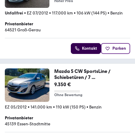
Hoher Preis
Unfallfrei
•
EZ 07/2012
•
117.000 km
•
106 kW (144 PS)
•
Benzin
Privatanbieter
64521 Groß-Gerau
Kontakt
Parken
Mazda 5 CW SportsLine /
Schiebetüren / 7 ...
9.350 €
Ohne Bewertung
EZ 05/2012
•
141.000 km
•
110 kW (150 PS)
•
Benzin
Privatanbieter
45139 Essen-Stadtmitte