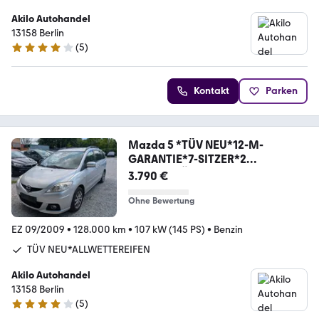
Akilo Autohandel
13158 Berlin
(
5
)
3.9 Sterne
Kontakt
Parken
Mazda 5 *TÜV NEU*12-M-
GARANTIE*7-SITZER*2
SCHIEBETÜR
3.790 €
Ohne Bewertung
EZ 09/2009
•
128.000 km
•
107 kW (145 PS)
•
Benzin
TÜV NEU*ALLWETTEREIFEN
Akilo Autohandel
13158 Berlin
(
5
)
3.9 Sterne