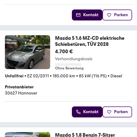
Kontakt
Parken
Mazda 5 1.6 MZ-CD elektrische
Schiebetüren, TÜV 2028
4.700 €
Verhandlungsbasis
Ohne Bewertung
Unfallfrei
•
EZ 02/2011
•
185.000 km
•
85 kW (116 PS)
•
Diesel
Privatanbieter
30627 Hannover
Kontakt
Parken
Mazda 5 1.8 Benzin 7-Sitzer