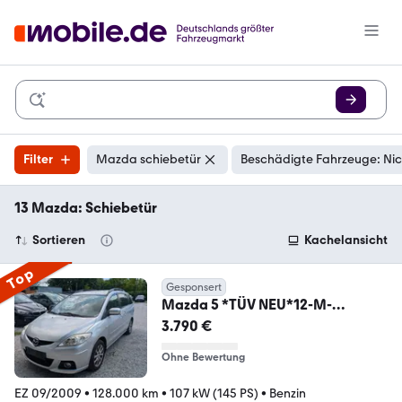
Filter
Mazda schiebetür
Beschädigte Fahrzeuge: Nic
13 Mazda: Schiebetür
Sortieren
Kachelansicht
Top
Gesponsert
Mazda 5 *TÜV NEU*12-M-
GARANTIE*7-SITZER*2
3.790 €
SCHIEBETÜR
Ohne Bewertung
EZ 09/2009
•
128.000 km
•
107 kW (145 PS)
•
Benzin