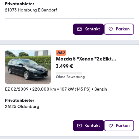
Privatanbieter
21073 Hamburg Eißendorf
Kontakt
Parken
NEU
Mazda 5 *Xenon *2x Elkt
Schiebetür *klima ...
3.499 €
Ohne Bewertung
EZ 02/2009
•
220.000 km
•
107 kW (145 PS)
•
Benzin
Privatanbieter
26125 Oldenburg
Kontakt
Parken