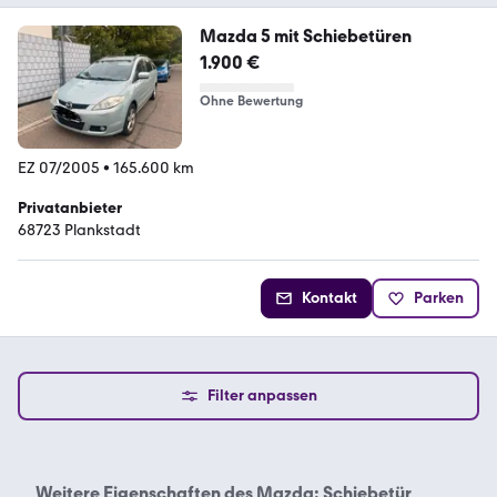
Mazda 5 mit Schiebetüren
1.900 €
Ohne Bewertung
EZ 07/2005
•
165.600 km
Privatanbieter
68723 Plankstadt
Kontakt
Parken
Filter anpassen
Weitere Eigenschaften des
Mazda: Schiebetür