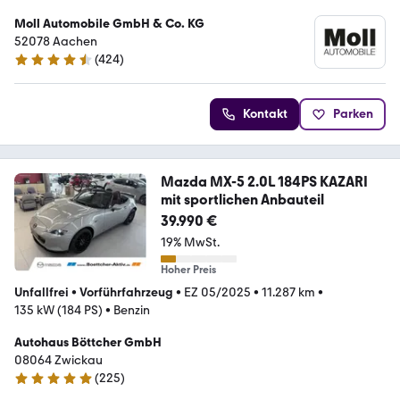
Moll Automobile GmbH & Co. KG
52078 Aachen
(
424
)
4.5 Sterne
Kontakt
Parken
Mazda MX-5 2.0L 184PS KAZARI
mit sportlichen Anbauteil
39.990 €
19% MwSt.
Hoher Preis
Unfallfrei
•
Vorführfahrzeug
•
EZ 05/2025
•
11.287 km
•
135 kW (184 PS)
•
Benzin
Autohaus Böttcher GmbH
08064 Zwickau
(
225
)
5 Sterne