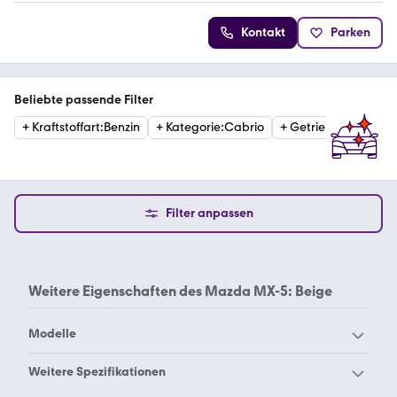
Kontakt
Parken
Beliebte passende Filter
+
Kraftstoffart
:
Benzin
+
Kategorie
:
Cabrio
+
Getriebe
:
Schaltge
Filter anpassen
Weitere Eigenschaften des
Mazda MX-5: Beige
Modelle
Mazda 121
Mazda 2 Hybrid
Weitere Spezifikationen
Mazda 2
Mazda 3