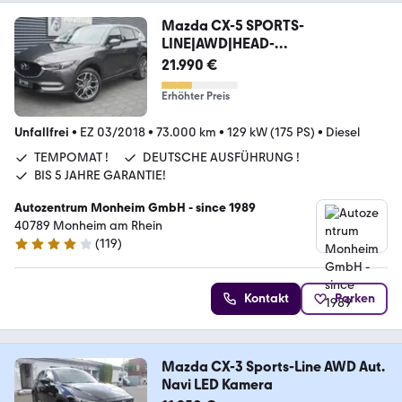
Mazda CX-5 SPORTS-
LINE|AWD|HEAD-
UP|MATRIX|KAMERA|NAVI
21.990 €
Erhöhter Preis
Unfallfrei
•
EZ 03/2018
•
73.000 km
•
129 kW (175 PS)
•
Diesel
TEMPOMAT !
DEUTSCHE AUSFÜHRUNG !
BIS 5 JAHRE GARANTIE!
Autozentrum Monheim GmbH - since 1989
40789 Monheim am Rhein
(
119
)
4 Sterne
Kontakt
Parken
Mazda CX-3 Sports-Line AWD Aut.
Navi LED Kamera