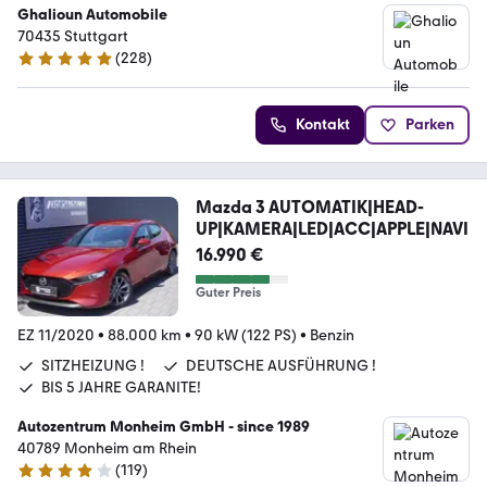
Ghalioun Automobile
70435 Stuttgart
(
228
)
5 Sterne
Kontakt
Parken
Mazda 3 AUTOMATIK|HEAD-
UP|KAMERA|LED|ACC|APPLE|NAVI
16.990 €
Guter Preis
EZ 11/2020
•
88.000 km
•
90 kW (122 PS)
•
Benzin
SITZHEIZUNG !
DEUTSCHE AUSFÜHRUNG !
BIS 5 JAHRE GARANITE!
Autozentrum Monheim GmbH - since 1989
40789 Monheim am Rhein
(
119
)
4 Sterne