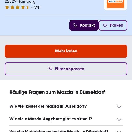
22529 Hamburg
(
194
)
4.6 Sterne
Kontakt
Parken
Mehr laden
Filter anpassen
Häufige Fragen zum Mazda in Düsseldorf
Wie viel kostet der Mazda in Düsseldorf?
Ein guter Preis für einen Mazda in Düsseldorf liegt
Wie viele Mazda-Angebote gibt es aktuell?
zwischen 13.990 € und 31.489 €. Leasingangebote
starten ab 108 € monatlich. (Stand: 10.8.2026)
Es gibt insgesamt 665 Mazda bei mobile.de, davon 585
Welche Motorisierung hat der Mazda in Düsseldorf?