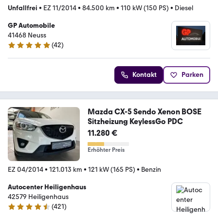
Unfallfrei
•
EZ 11/2014
•
84.500 km
•
110 kW (150 PS)
•
Diesel
GP Automobile
41468 Neuss
(
42
)
5 Sterne
Kontakt
Parken
Mazda CX-5 Sendo Xenon BOSE
Sitzheizung KeylessGo PDC
11.280 €
Erhöhter Preis
EZ 04/2014
•
121.013 km
•
121 kW (165 PS)
•
Benzin
Autocenter Heiligenhaus
42579 Heiligenhaus
(
421
)
4.5 Sterne