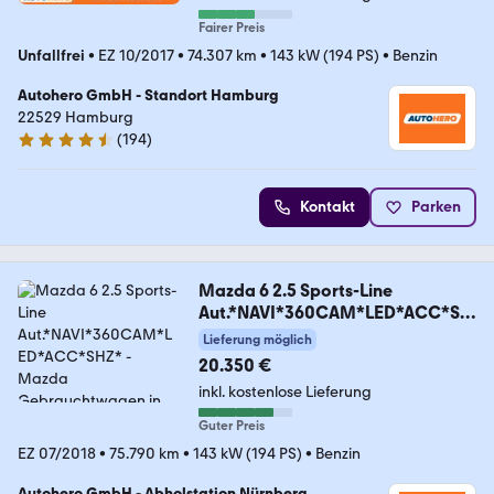
Fairer Preis
Unfallfrei
•
EZ 10/2017
•
74.307 km
•
143 kW (194 PS)
•
Benzin
Autohero GmbH - Standort Hamburg
22529 Hamburg
(
194
)
4.6 Sterne
Kontakt
Parken
Mazda 6 2.5 Sports-Line
Aut.*NAVI*360CAM*LED*ACC*SH
Z*
Lieferung möglich
20.350 €
inkl. kostenlose Lieferung
Guter Preis
EZ 07/2018
•
75.790 km
•
143 kW (194 PS)
•
Benzin
Autohero GmbH - Abholstation Nürnberg