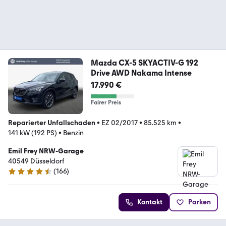
Mazda CX-5 SKYACTIV-G 192
Drive AWD Nakama Intense
17.990 €
Fairer Preis
Reparierter Unfallschaden
•
EZ 02/2017
•
85.525 km
•
141 kW (192 PS)
•
Benzin
Emil Frey NRW-Garage
40549 Düsseldorf
(
166
)
4.7 Sterne
Kontakt
Parken