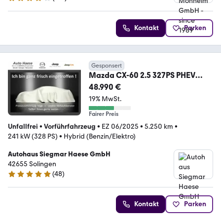
4 Sterne
Kontakt
Parken
Gesponsert
Mazda CX-60 2.5 327PS PHEV
Homura Plus *Vollausstattun
48.990 €
19% MwSt.
Fairer Preis
Unfallfrei
•
Vorführfahrzeug
•
EZ 06/2025
•
5.250 km
•
241 kW (328 PS)
•
Hybrid (Benzin/Elektro)
Autohaus Siegmar Haese GmbH
42655 Solingen
(
48
)
4.8 Sterne
Kontakt
Parken