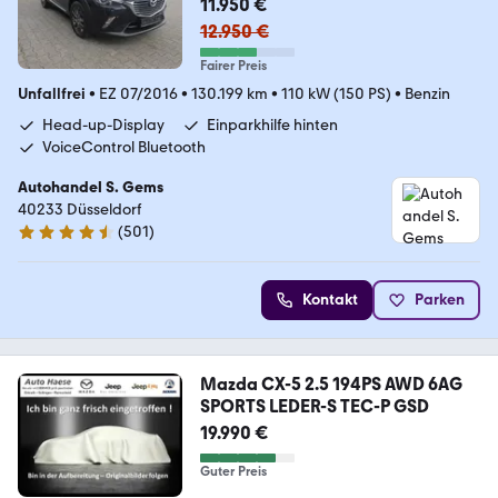
11.950 €
12.950 €
Fairer Preis
Unfallfrei
•
EZ 07/2016
•
130.199 km
•
110 kW (150 PS)
•
Benzin
Head-up-Display
Einparkhilfe hinten
VoiceControl Bluetooth
Autohandel S. Gems
40233 Düsseldorf
(
501
)
4.4 Sterne
Kontakt
Parken
Mazda CX-5 2.5 194PS AWD 6AG
SPORTS LEDER-S TEC-P GSD
19.990 €
Guter Preis