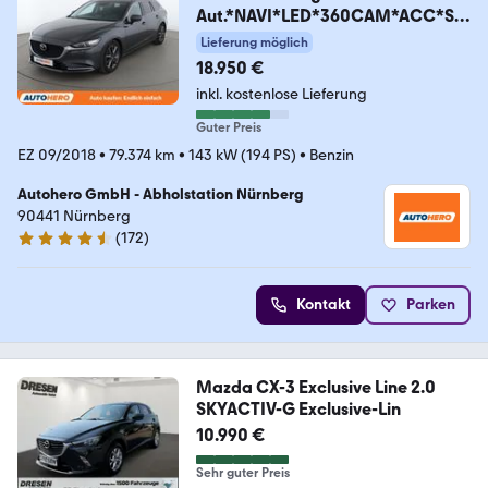
Aut.*NAVI*LED*360CAM*ACC*SH
Z*LHZ
Lieferung möglich
18.950 €
inkl. kostenlose Lieferung
Guter Preis
EZ 09/2018
•
79.374 km
•
143 kW (194 PS)
•
Benzin
Autohero GmbH - Abholstation Nürnberg
90441 Nürnberg
(
172
)
4.5 Sterne
Kontakt
Parken
Mazda CX-3 Exclusive Line 2.0
SKYACTIV-G Exclusive-Lin
10.990 €
Sehr guter Preis