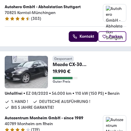
Autohero GmbH - Abholstation Stuttgart
70825 Korntal-Münchingen
(
303
)
4.4 Sterne
Kontakt
Parken
Gesponsert
Mazda CX-30
AUTOMATIK|ALLRAD|HEAD-
19.990 €
UP|KAMERA|LED|NAVI
Guter Preis
Unfallfrei
•
EZ 08/2020
•
56.000 km
•
110 kW (150 PS)
•
Benzin
1. HAND !
DEUTSCHE AUSFÜHRUNG !
BIS 5 JAHRE GARANTIE!
Autozentrum Monheim GmbH - since 1989
40789 Monheim am Rhein
(
119
)