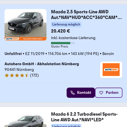
Mazda 2.5 Sports-Line AWD
Aut.*NAV*HUD*ACC*360°CAM*S
HZ
Lieferung möglich
20.420 €
inkl. kostenlose Lieferung
Guter Preis
Unfallfrei
•
EZ 11/2019
•
114.706 km
•
143 kW (194 PS)
•
Benzin
Autohero GmbH - Abholstation Nürnberg
90441 Nürnberg
(
172
)
4.5 Sterne
Kontakt
Parken
Mazda 6 2.2 Turbodiesel Sports-
Line AWD Aut.*NAVI*LED*
Lieferung möglich