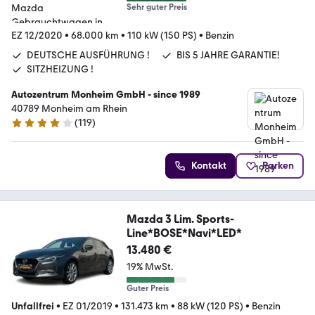
Sehr guter Preis
EZ 12/2020
•
68.000 km
•
110 kW (150 PS)
•
Benzin
DEUTSCHE AUSFÜHRUNG !
BIS 5 JAHRE GARANTIE!
SITZHEIZUNG !
Autozentrum Monheim GmbH - since 1989
40789 Monheim am Rhein
(
119
)
4 Sterne
Kontakt
Parken
Mazda 3 Lim. Sports-
Line*BOSE*Navi*LED*
13.480 €
19% MwSt.
Guter Preis
Unfallfrei
•
EZ 01/2019
•
131.473 km
•
88 kW (120 PS)
•
Benzin