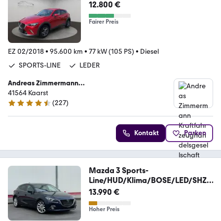
12.800 €
Fairer Preis
EZ 02/2018
•
95.600 km
•
77 kW (105 PS)
•
Diesel
SPORTS-LINE
LEDER
Andreas Zimmermann
Kraftfahrzeughandelsgesellschaft mbH
41564 Kaarst
(
227
)
4.4 Sterne
Kontakt
Parken
Mazda 3 Sports-
Line/HUD/Klima/BOSE/LED/SHZ/
Abs.Temp.°
13.990 €
Hoher Preis