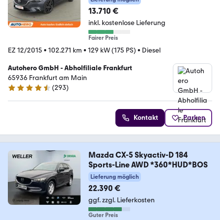
13.710 €
inkl. kostenlose Lieferung
Fairer Preis
EZ 12/2015
•
102.271 km
•
129 kW (175 PS)
•
Diesel
Autohero GmbH - Abholfiliale Frankfurt
65936 Frankfurt am Main
(
293
)
4.6 Sterne
Kontakt
Parken
Mazda CX-5 Skyactiv-D 184
Sports-Line AWD *360*HUD*BOS
Lieferung möglich
22.390 €
ggf. zzgl. Lieferkosten
Guter Preis