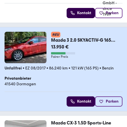
Kontakt
Parken
NEU
Mazda 3 2.0 SKYACTIV-G 165
Sports-Line Facelift
13.950 €
Fairer Preis
Unfallfrei
•
EZ 08/2017
•
86.240 km
•
121 kW (165 PS)
•
Benzin
Privatanbieter
41540 Dormagen
Kontakt
Parken
Mazda CX-3 1.5D Sports-Line