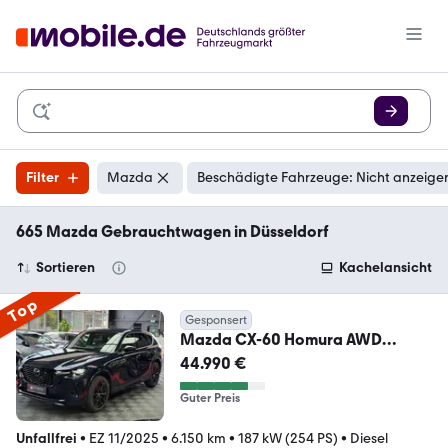
Filter
Mazda
Beschädigte Fahrzeuge: Nicht anzeige
665 Mazda Gebrauchtwagen in Düsseldorf
Sortieren
Kachelansicht
Top
Gesponsert
Mazda CX-60 Homura AWD
/360°/Sitzklima/BOSE/HUD/Lede
44.990 €
r
Guter Preis
Unfallfrei
•
EZ 11/2025
•
6.150 km
•
187 kW (254 PS)
•
Diesel