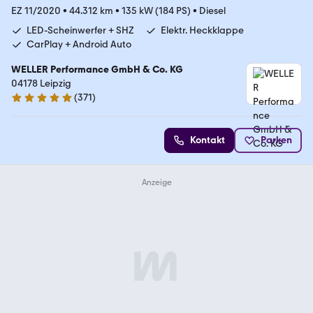
EZ 11/2020
•
44.312 km
•
135 kW (184 PS)
•
Diesel
LED-Scheinwerfer + SHZ
Elektr. Heckklappe
CarPlay + Android Auto
WELLER Performance GmbH & Co. KG
04178 Leipzig
(
371
)
4.8 Sterne
Kontakt
Parken