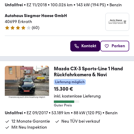
Unfallfrei
•
EZ 11/2018
•
100.026 km
•
143 kW (194 PS)
•
Benzin
Autohaus Siegmar Haese GmbH
40699 Erkrath
(
60
)
4.2 Sterne
Kontakt
Parken
Mazda CX-3 Sports-Line 1 Hand
Rückfahrkamera & Navi
Lieferung möglich
15.300 €
inkl. kostenlose Lieferung
Guter Preis
Unfallfrei
•
EZ 09/2017
•
53.189 km
•
88 kW (120 PS)
•
Benzin
12 Monate Garantie
Neu TÜV bei verkauf
Mit Neu Inspektion