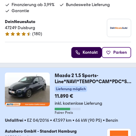
Finanzierung ab 3,99%
Bundesweite Lieferung
Garantie
DeinNeuesAuto
47249 Duisburg
(
180
)
4.7 Sterne
Kontakt
Parken
Mazda 2 1.5 Sports-
Line*NAVI*TEMPO*CAM*PDC*SH
Z*
Lieferung möglich
11.890 €
inkl. kostenlose Lieferung
Fairer Preis
Unfallfrei
•
EZ 04/2016
•
47.597 km
•
66 kW (90 PS)
•
Benzin
Autohero GmbH - Standort Hamburg