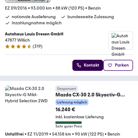
EZ 09/2016
•
93.000 km
•
88 kW (120 PS)
•
Benzin
nationale Auslieferung
bundesweite Zulassung
Inzahlungnahme möglich
Autohaus Louis Dresen GmbH
47877 Willich
(
319
)
4.6 Sterne
Kontakt
Parken
Gesponsert
Mazda CX-30 2.0 Skyactiv-G
Mild-Hybrid Selection 2WD
Lieferung möglich
16.240 €
inkl. kostenlose Lieferung
Sehr guter Preis
Unfallfrei
•
EZ 11/2019
•
54.158 km
•
90 kW (122 PS)
•
Benzin