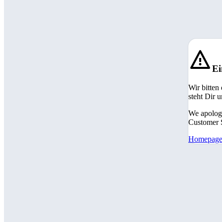
Ei
Wir bitten
steht Dir 
We apologi
Customer S
Homepag