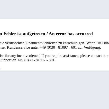
n Fehler ist aufgetreten / An error has occurred
 die verursachten Unannehmlichkeiten zu entschuldigen! Wenn Du Hilfe
unser Kundenservice unter +49 (0)30 - 81097 - 601 zur Verfügung.
se for any inconvenience! If you require assistance, please contact our
upport on +49 (0)30 - 81097 - 601.
e