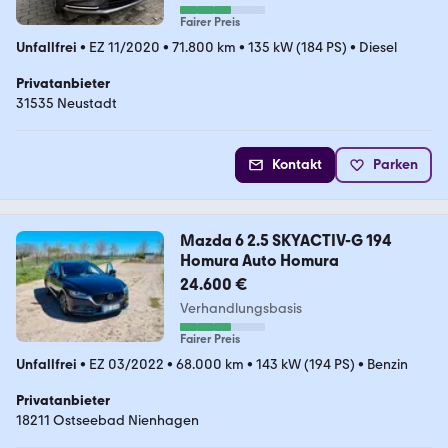
Fairer Preis
Unfallfrei
•
EZ 11/2020
•
71.800 km
•
135 kW (184 PS)
•
Diesel
Privatanbieter
31535 Neustadt
Kontakt
Parken
Mazda 6 2.5 SKYACTIV-G 194
Homura Auto Homura
24.600 €
Verhandlungsbasis
Fairer Preis
Unfallfrei
•
EZ 03/2022
•
68.000 km
•
143 kW (194 PS)
•
Benzin
Privatanbieter
18211 Ostseebad Nienhagen