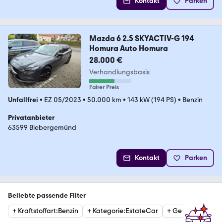
Kontakt
Parken
Mazda 6 2.5 SKYACTIV-G 194
Homura Auto Homura
28.000 €
Verhandlungsbasis
Fairer Preis
Unfallfrei
•
EZ 05/2023
•
50.000 km
•
143 kW (194 PS)
•
Benzin
Privatanbieter
63599 Biebergemünd
Kontakt
Parken
Beliebte passende Filter
+
Kraftstoffart
:
Benzin
+
Kategorie
:
EstateCar
+
Getriebe
:
Autom