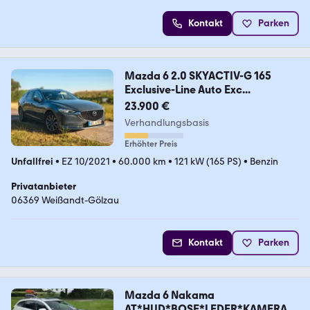
Kontakt
Parken
Mazda 6 2.0 SKYACTIV-G 165
Exclusive-Line Auto Exc...
23.900 €
Verhandlungsbasis
Erhöhter Preis
Unfallfrei
•
EZ 10/2021
•
60.000 km
•
121 kW (165 PS)
•
Benzin
Privatanbieter
06369 Weißandt-Gölzau
Kontakt
Parken
Mazda 6 Nakama
AT*HUD*BOSE*LEDER*KAMERA*L