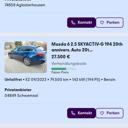
74858 Aglasterhausen
Kontakt
Parken
Mazda 6 2.5 SKYACTIV-G 194 20th
annivers. Auto 20t...
27.500 €
Verhandlungsbasis
Fairer Preis
Unfallfrei
•
EZ 09/2023
•
79.500 km
•
143 kW (194 PS)
•
Benzin
Privatanbieter
04849 Schwemsal
Kontakt
Parken