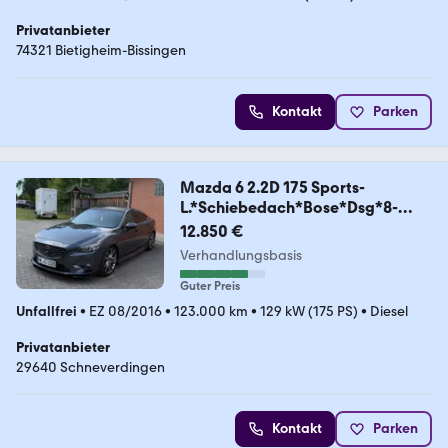
Privatanbieter
74321 Bietigheim-Bissingen
Kontakt
Parken
Mazda 6 2.2D 175 Sports-
L.*Schiebedach*Bose*Dsg*8-
Fach
12.850 €
Verhandlungsbasis
Guter Preis
Unfallfrei
•
EZ 08/2016
•
123.000 km
•
129 kW (175 PS)
•
Diesel
Privatanbieter
29640 Schneverdingen
Kontakt
Parken