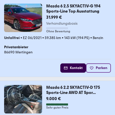
Mazda 6 2.5 SKYACTIV-G 194
Sports-Line Top Ausstattung
31.999 €
Verhandlungsbasis
Ohne Bewertung
Unfallfrei
•
EZ 06/2021
•
59.385 km
•
143 kW (194 PS)
•
Benzin
Privatanbieter
86690 Mertingen
Kontakt
Parken
Mazda 6 2.2 SKYACTIV-D 175
Sports-Line AWD AT Spor...
9.000 €
Sehr guter Preis