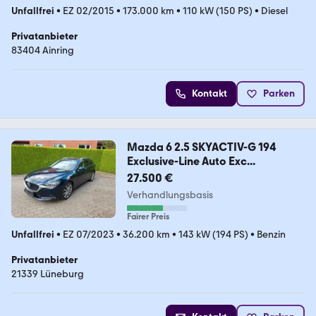
Unfallfrei
•
EZ 02/2015
•
173.000 km
•
110 kW (150 PS)
•
Diesel
Privatanbieter
83404 Ainring
Kontakt
Parken
Mazda 6 2.5 SKYACTIV-G 194
Exclusive-Line Auto Exc...
27.500 €
Verhandlungsbasis
Fairer Preis
Unfallfrei
•
EZ 07/2023
•
36.200 km
•
143 kW (194 PS)
•
Benzin
Privatanbieter
21339 Lüneburg