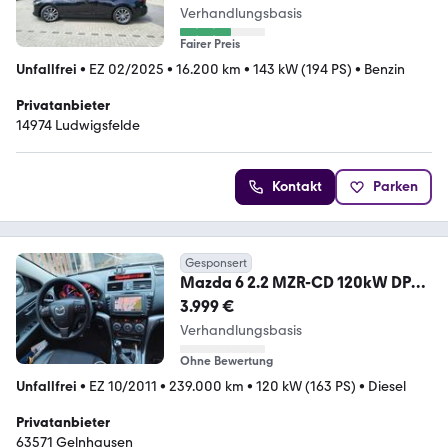
Verhandlungsbasis
Fairer Preis
Unfallfrei
•
EZ 02/2025
•
16.200 km
•
143 kW (194 PS)
•
Benzin
Privatanbieter
14974 Ludwigsfelde
Kontakt
Parken
Gesponsert
Mazda 6 2.2 MZR-CD 120kW DPF
Center-Line Center-Line
3.999 €
Verhandlungsbasis
Ohne Bewertung
Unfallfrei
•
EZ 10/2011
•
239.000 km
•
120 kW (163 PS)
•
Diesel
Privatanbieter
63571 Gelnhausen