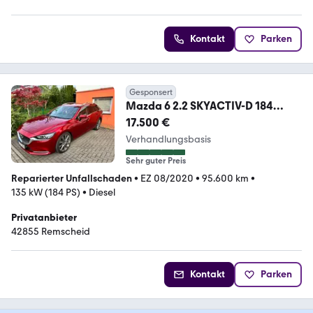
Kontakt
Parken
Gesponsert
Mazda 6 2.2 SKYACTIV-D 184
Edition 100 Auto Editio...
17.500 €
Verhandlungsbasis
Sehr guter Preis
Reparierter Unfallschaden
•
EZ 08/2020
•
95.600 km
•
135 kW (184 PS)
•
Diesel
Privatanbieter
42855 Remscheid
Kontakt
Parken