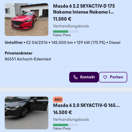
Mazda 6 2.2 SKYACTIV-D 175
Nakama Intense Nakama I...
11.500 €
Verhandlungsbasis
Fairer Preis
Unfallfrei
•
EZ 04/2016
•
145.000 km
•
129 kW (175 PS)
•
Diesel
Privatanbieter
86551 Aichach-Edenried
Kontakt
Parken
NEU
Mazda 6 2.0 SKYACTIV-G 165
Exclusive-Line Exclusiv...
16.500 €
Verhandlungsbasis
Fairer Preis