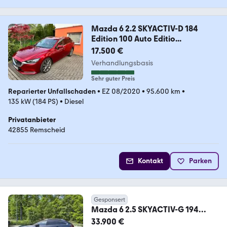
Mazda 6 2.2 SKYACTIV-D 184
Edition 100 Auto Editio...
17.500 €
Verhandlungsbasis
Sehr guter Preis
Reparierter Unfallschaden
•
EZ 08/2020
•
95.600 km
•
135 kW (184 PS)
•
Diesel
Privatanbieter
42855 Remscheid
Kontakt
Parken
Gesponsert
Mazda 6 2.5 SKYACTIV-G 194
Takumi - AHK, StHz, VOLL
33.900 €