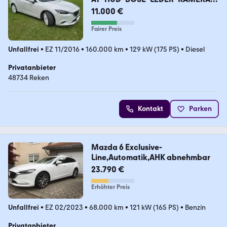
ED*SPUR
11.000 €
Fairer Preis
Unfallfrei
•
EZ 11/2016
•
160.000 km
•
129 kW (175 PS)
•
Diesel
Privatanbieter
48734 Reken
Kontakt
Parken
Mazda 6 Exclusive-
Line,Automatik,AHK abnehmbar
23.790 €
Erhöhter Preis
Unfallfrei
•
EZ 02/2023
•
68.000 km
•
121 kW (165 PS)
•
Benzin
Privatanbieter