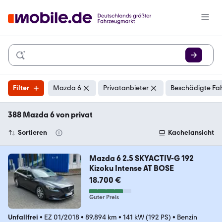
Filter
Mazda 6
Privatanbieter
Beschädigte Fah
388 Mazda 6 von privat
Sortieren
Kachelansicht
Mazda 6 2.5 SKYACTIV-G 192
Kizoku Intense AT BOSE
18.700 €
Guter Preis
Unfallfrei
•
EZ 01/2018
•
89.894 km
•
141 kW (192 PS)
•
Benzin