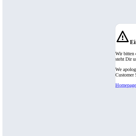
Ei
Wir bitten
steht Dir 
We apologi
Customer S
Homepag