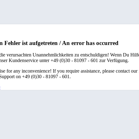
n Fehler ist aufgetreten / An error has occurred
 die verursachten Unannehmlichkeiten zu entschuldigen! Wenn Du Hilfe
unser Kundenservice unter +49 (0)30 - 81097 - 601 zur Verfügung.
se for any inconvenience! If you require assistance, please contact our
upport on +49 (0)30 - 81097 - 601.
e