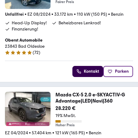
Fairer Preis
Unfallfrei
•
EZ 08/2024
•
33.172 km
•
110 kW (150 PS)
•
Benzin
Head-Up Display!
Beheizbares Lenkrad!
Finanzierung!
Oberst Automobile
23843 Bad Oldesloe
(
72
)
5 Sterne
Kontakt
Parken
Mazda CX-5 2.0 e-SKYACTIV-G
Advantage|LED|Navi|360
28.220 €
19% MwSt.
Hoher Preis
EZ 04/2024
•
57.404 km
•
121 kW (165 PS)
•
Benzin