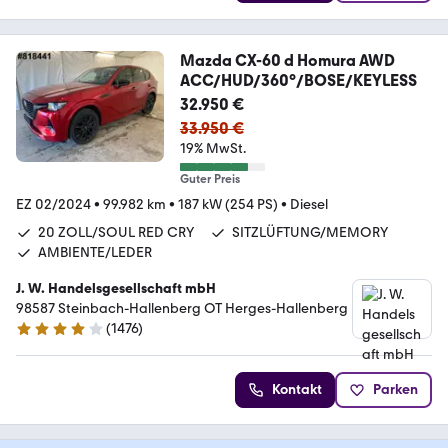
Mazda CX-60 d Homura AWD
ACC/HUD/360°/BOSE/KEYLESS
32.950 €
33.950 €
19% MwSt.
Guter Preis
EZ 02/2024
•
99.982 km
•
187 kW (254 PS)
•
Diesel
20 ZOLL/SOUL RED CRY
SITZLÜFTUNG/MEMORY
AMBIENTE/LEDER
J. W. Handelsgesellschaft mbH
98587 Steinbach-Hallenberg OT Herges-Hallenberg
(
1476
)
4.2 Sterne
Kontakt
Parken