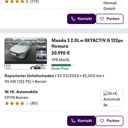
(
172
)
4.4 Sterne
Kontakt
Parken
Mazda 3 2.0L e-SKYACTIV G 122ps
Homura
20.990 €
19% MwSt.
Guter Preis
Reparierter Unfallschaden
•
EZ 03/2024
•
42.000 km
•
90 kW (122 PS)
•
Benzin
W.+K. Automobile
59174 Kamen
(
80
)
4.2 Sterne
Kontakt
Parken