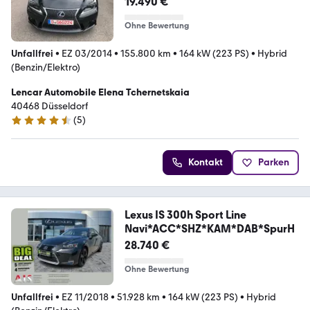
19.490 €
Ohne Bewertung
Unfallfrei
•
EZ 03/2014
•
155.800 km
•
164 kW (223 PS)
•
Hybrid
(Benzin/Elektro)
Lencar Automobile Elena Tchernetskaia
40468 Düsseldorf
(
5
)
4.7 Sterne
Kontakt
Parken
Lexus IS 300h Sport Line
Navi*ACC*SHZ*KAM*DAB*SpurH
28.740 €
Ohne Bewertung
Unfallfrei
•
EZ 11/2018
•
51.928 km
•
164 kW (223 PS)
•
Hybrid