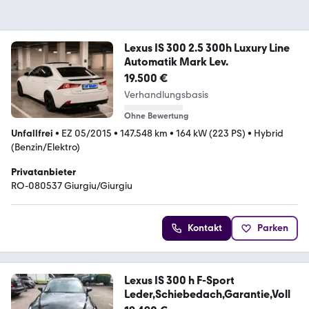
Lexus IS 300 2.5 300h Luxury Line
Automatik Mark Lev.
19.500 €
Verhandlungsbasis
Ohne Bewertung
Unfallfrei
•
EZ 05/2015
•
147.548 km
•
164 kW (223 PS)
•
Hybrid
(Benzin/Elektro)
Privatanbieter
RO-080537 Giurgiu/Giurgiu
Kontakt
Parken
Lexus IS 300 h F-Sport
Leder,Schiebedach,Garantie,Voll