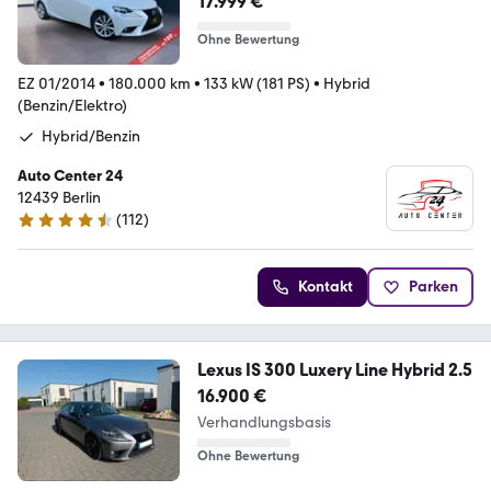
17.999 €
Ohne Bewertung
EZ 01/2014
•
180.000 km
•
133 kW (181 PS)
•
Hybrid
(Benzin/Elektro)
Hybrid/Benzin
Auto Center 24
12439 Berlin
(
112
)
4.6 Sterne
Kontakt
Parken
Lexus IS 300 Luxery Line Hybrid 2.5
16.900 €
Verhandlungsbasis
Ohne Bewertung