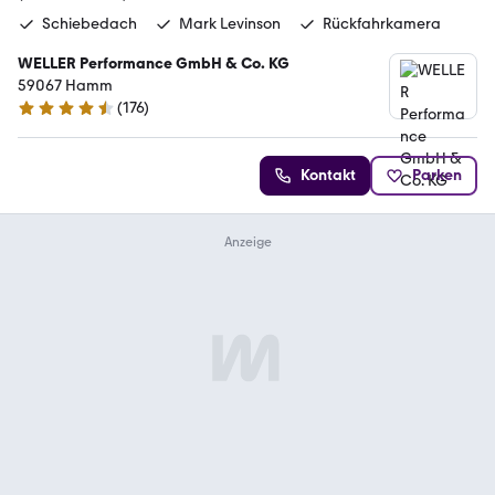
Schiebedach
Mark Levinson
Rückfahrkamera
WELLER Performance GmbH & Co. KG
59067 Hamm
(
176
)
4.6 Sterne
Kontakt
Parken