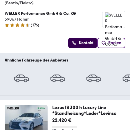
(Benzin/Elektro)
WELLER Performance GmbH & Co. KG
59067 Hamm
(
176
)
4.6 Sterne
Kontakt
Parken
Ähnliche Fahrzeuge des Anbieters
Lexus IS 300 h Luxury Line
*Standheizung*Leder*Levinso
22.420 €