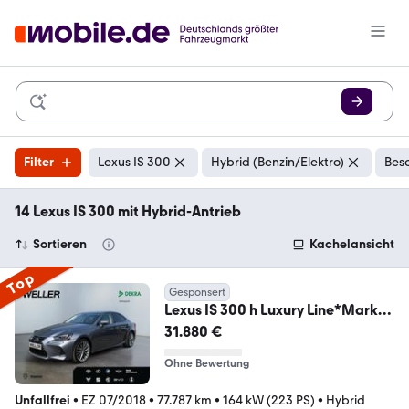
Filter
Lexus IS 300
Hybrid (Benzin/Elektro)
Bes
14 Lexus IS 300 mit Hybrid-Antrieb
Sortieren
Kachelansicht
Top
Gesponsert
Lexus IS 300 h Luxury Line*Mark
Levinson*Schiebedach*K
31.880 €
Ohne Bewertung
Unfallfrei
•
EZ 07/2018
•
77.787 km
•
164 kW (223 PS)
•
Hybrid