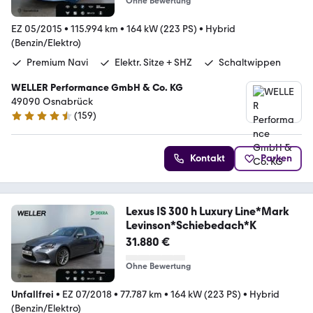
Ohne Bewertung
EZ 05/2015
•
115.994 km
•
164 kW (223 PS)
•
Hybrid
(Benzin/Elektro)
Premium Navi
Elektr. Sitze + SHZ
Schaltwippen
WELLER Performance GmbH & Co. KG
49090 Osnabrück
(
159
)
4.5 Sterne
Kontakt
Parken
Lexus IS 300 h Luxury Line*Mark
Levinson*Schiebedach*K
31.880 €
Ohne Bewertung
Unfallfrei
•
EZ 07/2018
•
77.787 km
•
164 kW (223 PS)
•
Hybrid
(Benzin/Elektro)