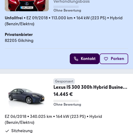
Verhandlungsbasis
Ohne Bewertung
Unfallfrei
•
EZ 09/2018
•
113.000 km
•
164 kW (223 PS)
•
Hybrid
(Benzin/Elektro)
Privatanbieter
82205 Gilching
Kontakt
Parken
Gesponsert
Lexus IS 300 300h Hybrid Business
Line Aut. *PANO | LE
14.445 €
Ohne Bewertung
EZ 06/2018
•
340.025 km
•
164 kW (223 PS)
•
Hybrid
(Benzin/Elektro)
Sitzheizung