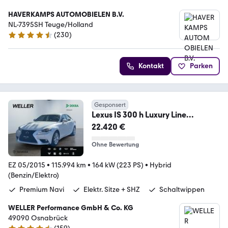
HAVERKAMPS AUTOMOBIELEN B.V.
NL-7395SH Teuge/Holland
(
230
)
4.5 Sterne
Kontakt
Parken
Gesponsert
Lexus IS 300 h Luxury Line
*Standheizung*Leder*Levinso
22.420 €
Ohne Bewertung
EZ 05/2015
•
115.994 km
•
164 kW (223 PS)
•
Hybrid
(Benzin/Elektro)
Premium Navi
Elektr. Sitze + SHZ
Schaltwippen
WELLER Performance GmbH & Co. KG
49090 Osnabrück