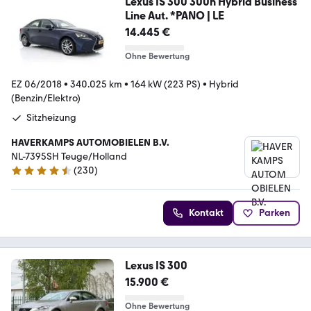
Lexus IS 300 300h Hybrid Business
Line Aut. *PANO | LE
14.445 €
Ohne Bewertung
EZ 06/2018
•
340.025 km
•
164 kW (223 PS)
•
Hybrid
(Benzin/Elektro)
Sitzheizung
HAVERKAMPS AUTOMOBIELEN B.V.
NL-7395SH Teuge/Holland
(
230
)
4.5 Sterne
Kontakt
Parken
Lexus IS 300
15.900 €
Ohne Bewertung