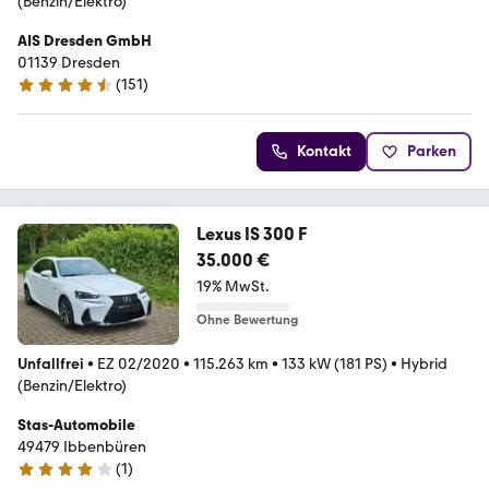
(Benzin/Elektro)
AIS Dresden GmbH
01139 Dresden
(
151
)
4.5 Sterne
Kontakt
Parken
Lexus IS 300 F
35.000 €
19% MwSt.
Ohne Bewertung
Unfallfrei
•
EZ 02/2020
•
115.263 km
•
133 kW (181 PS)
•
Hybrid
(Benzin/Elektro)
Stas-Automobile
49479 Ibbenbüren
(
1
)
4 Sterne