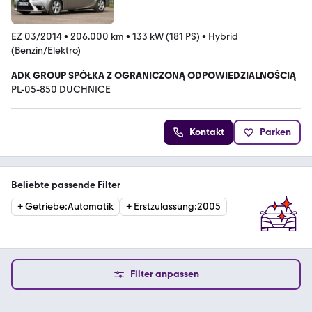
EZ 03/2014
•
206.000 km
•
133 kW (181 PS)
•
Hybrid
(Benzin/Elektro)
ADK GROUP SPÓŁKA Z OGRANICZONĄ ODPOWIEDZIALNOŚCIĄ
PL-05-850 DUCHNICE
Kontakt
Parken
Beliebte passende Filter
+
Getriebe
:
Automatik
+
Erstzulassung
:
2005
Filter anpassen