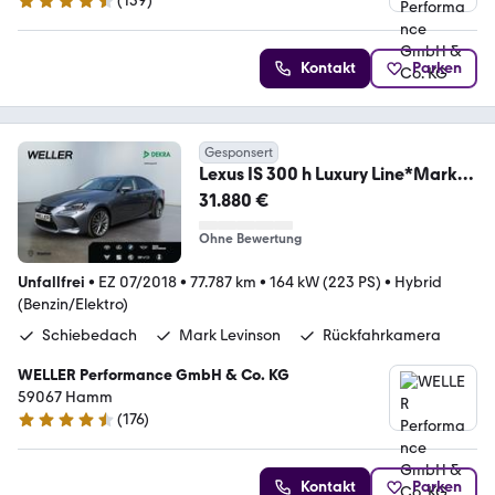
(
159
)
4.5 Sterne
Kontakt
Parken
Gesponsert
Lexus IS 300 h Luxury Line*Mark
Levinson*Schiebedach*K
31.880 €
Ohne Bewertung
Unfallfrei
•
EZ 07/2018
•
77.787 km
•
164 kW (223 PS)
•
Hybrid
(Benzin/Elektro)
Schiebedach
Mark Levinson
Rückfahrkamera
WELLER Performance GmbH & Co. KG
59067 Hamm
(
176
)
4.6 Sterne
Kontakt
Parken