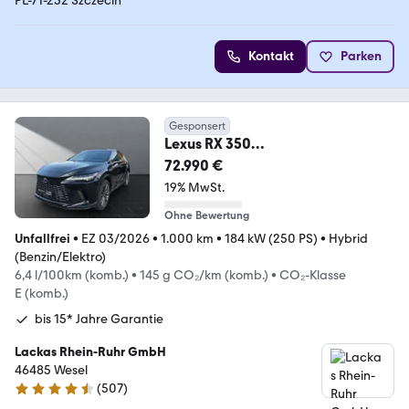
PL-71-252 Szczecin
Kontakt
Parken
Gesponsert
Lexus RX 350
h+Luxury+PANORAMADA+MARK.L
72.990 €
EV.
19% MwSt.
Ohne Bewertung
Unfallfrei
•
EZ 03/2026
•
1.000 km
•
184 kW (250 PS)
•
Hybrid
(Benzin/Elektro)
6,4 l/100km (komb.)
•
145 g CO₂/km (komb.)
•
CO₂-Klasse
E (komb.)
bis 15* Jahre Garantie
Lackas Rhein-Ruhr GmbH
46485 Wesel
(
507
)
4.6 Sterne