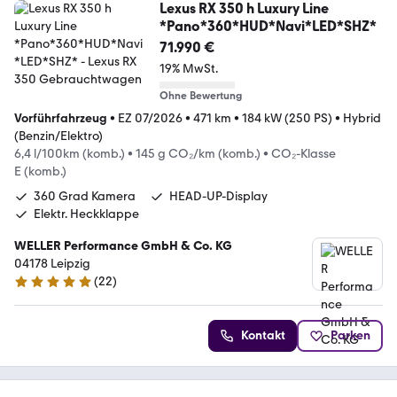
Lexus RX 350 h Luxury Line
*Pano*360*HUD*Navi*LED*SHZ*
71.990 €
19% MwSt.
Ohne Bewertung
Vorführfahrzeug
•
EZ 07/2026
•
471 km
•
184 kW (250 PS)
•
Hybrid
(Benzin/Elektro)
6,4 l/100km (komb.)
•
145 g CO₂/km (komb.)
•
CO₂-Klasse
E (komb.)
360 Grad Kamera
HEAD-UP-Display
Elektr. Heckklappe
WELLER Performance GmbH & Co. KG
04178 Leipzig
(
22
)
5 Sterne
Kontakt
Parken