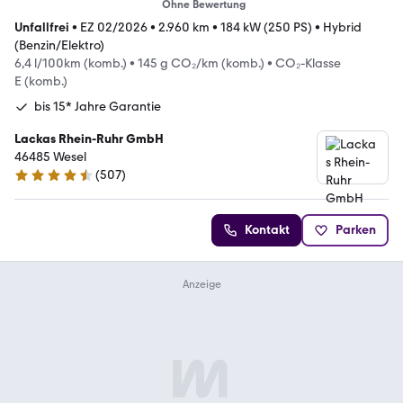
Ohne Bewertung
Unfallfrei
•
EZ 02/2026
•
2.960 km
•
184 kW (250 PS)
•
Hybrid
(Benzin/Elektro)
6,4 l/100km (komb.)
•
145 g CO₂/km (komb.)
•
CO₂-Klasse
E (komb.)
bis 15* Jahre Garantie
Lackas Rhein-Ruhr GmbH
46485 Wesel
(
507
)
4.6 Sterne
Kontakt
Parken