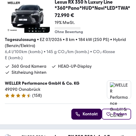
Lexus RX 350 h Luxury Line
*360*Pano*HUD*Navi*LED*TWA*
72.990 €
19% MwSt.
Ohne Bewertung
Tageszulassung
•
EZ 07/2026
•
8 km
•
184 kW (250 PS)
•
Hybrid
(Benzin/Elektro)
6,4 l/100km (komb.)
•
145 g CO₂/km (komb.)
•
CO₂-Klasse
E (komb.)
360 Grad Kamera
HEAD-UP-Display
Sitzheizung hinten
WELLER Performance GmbH & Co. KG
49090 Osnabrück
(
158
)
4.6 Sterne
Kontakt
Parken