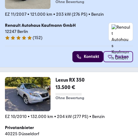
Ohne Bewertung
EZ 11/2007
•
121.000 km
•
203 kW (276 PS)
•
Benzin
Renault Autohaus Kaufmann GmbH
12247 Berlin
(
152
)
4.8 Sterne
Kontakt
Parken
Lexus RX 350
13.500 €
Ohne Bewertung
EZ 10/2010
•
132.000 km
•
204 kW (277 PS)
•
Benzin
Privatanbieter
40225 Düsseldorf