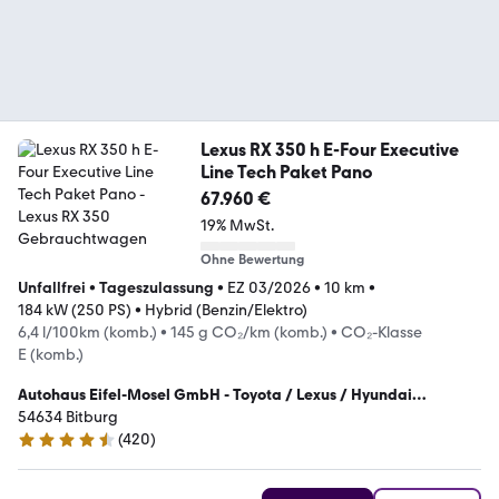
Lexus RX 350 h E-Four Executive
Line Tech Paket Pano
67.960 €
19% MwSt.
Ohne Bewertung
Unfallfrei
•
Tageszulassung
•
EZ 03/2026
•
10 km
•
184 kW (250 PS)
•
Hybrid (Benzin/Elektro)
6,4 l/100km (komb.)
•
145 g CO₂/km (komb.)
•
CO₂-Klasse
E (komb.)
Autohaus Eifel-Mosel GmbH - Toyota / Lexus / Hyundai
Vertragshändler
54634 Bitburg
(
420
)
4.4 Sterne