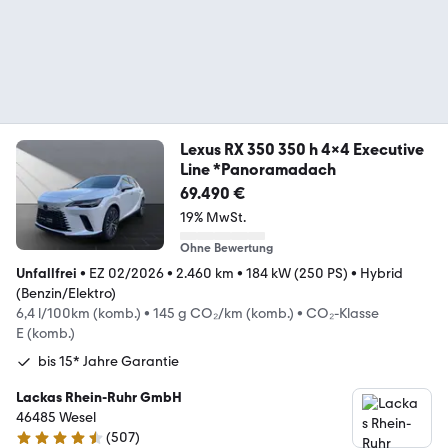
Lexus RX 350 350 h 4x4 Executive
Line *Panoramadach
69.490 €
19% MwSt.
Ohne Bewertung
Unfallfrei
•
EZ 02/2026
•
2.460 km
•
184 kW (250 PS)
•
Hybrid
(Benzin/Elektro)
6,4 l/100km (komb.)
•
145 g CO₂/km (komb.)
•
CO₂-Klasse
E (komb.)
bis 15* Jahre Garantie
Lackas Rhein-Ruhr GmbH
46485 Wesel
(
507
)
4.6 Sterne