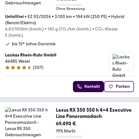
Ohne Bewertung
Unfallfrei
•
EZ 02/2026
•
3.100 km
•
184 kW (250 PS)
•
Hybrid
(Benzin/Elektro)
6,4 l/100km (komb.)
•
145 g CO₂/km (komb.)
•
CO₂-Klasse
E (komb.)
bis 15* Jahre Garantie
Lackas Rhein-Ruhr GmbH
46485 Wesel
(
507
)
4.6 Sterne
Kontakt
Parken
Lexus RX 350 350 h 4x4 Executive
Line Panoramadach
69.490 €
19% MwSt.