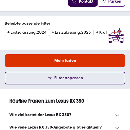
Kontakt
Parken
Beliebte passende Filter
+
Erstzulassung
:
2024
+
Erstzulassung
:
2023
+
Kraftstoffart
:
Ben
Mehr laden
Filter anpassen
Häufige Fragen zum Lexus RX 350
Wie viel kostet der Lexus RX 350?
Ein guter Preis für einen Lexus RX 350 liegt zwischen
Wie viele Lexus RX 350-Angebote gibt es aktuell?