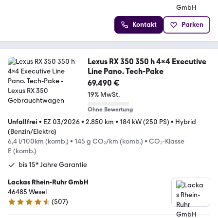
Kontakt
Parken
Lexus RX 350 350 h 4x4 Executive
Line Pano. Tech-Pake
69.490 €
19% MwSt.
Ohne Bewertung
Unfallfrei
•
EZ 03/2026
•
2.850 km
•
184 kW (250 PS)
•
Hybrid
(Benzin/Elektro)
6,4 l/100km (komb.)
•
145 g CO₂/km (komb.)
•
CO₂-Klasse
E (komb.)
bis 15* Jahre Garantie
Lackas Rhein-Ruhr GmbH
46485 Wesel
(
507
)
4.6 Sterne