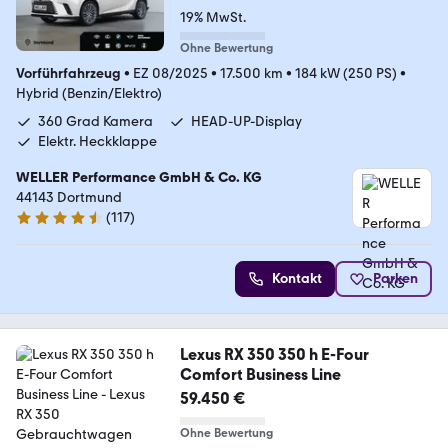
19% MwSt.
Ohne Bewertung
Vorführfahrzeug
•
EZ 08/2025
•
17.500 km
•
184 kW (250 PS)
•
Hybrid (Benzin/Elektro)
360 Grad Kamera
HEAD-UP-Display
Elektr. Heckklappe
WELLER Performance GmbH & Co. KG
44143 Dortmund
(
117
)
4.6 Sterne
Kontakt
Parken
Lexus RX 350 350 h E-Four
Comfort Business Line
59.450 €
Ohne Bewertung