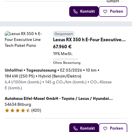
Kontakt
Parken
Gesponsert
Lexus RX 350 h E-Four Executive
Line Tech Paket Pano
67.960 €
19% MwSt.
Ohne Bewertung
Unfallfrei
•
Tageszulassung
•
EZ 03/2026
•
10 km
•
184 kW (250 PS)
•
Hybrid (Benzin/Elektro)
6,4 l/100km (komb.)
•
145 g CO₂/km (komb.)
•
CO₂-Klasse
E (komb.)
Autohaus Eifel-Mosel GmbH - Toyota / Lexus / Hyundai
Vertragshändler
54634 Bitburg
(
420
)
4.4 Sterne
Kontakt
Parken