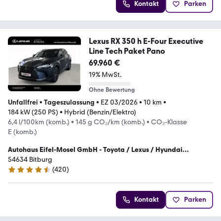
Kontakt
Parken
Lexus RX 350 h E-Four Executive
Line Tech Paket Pano
69.960 €
19% MwSt.
Ohne Bewertung
Unfallfrei
•
Tageszulassung
•
EZ 03/2026
•
10 km
•
184 kW (250 PS)
•
Hybrid (Benzin/Elektro)
6,4 l/100km (komb.)
•
145 g CO₂/km (komb.)
•
CO₂-Klasse
E (komb.)
Autohaus Eifel-Mosel GmbH - Toyota / Lexus / Hyundai
Vertragshändler
54634 Bitburg
(
420
)
4.4 Sterne
Kontakt
Parken