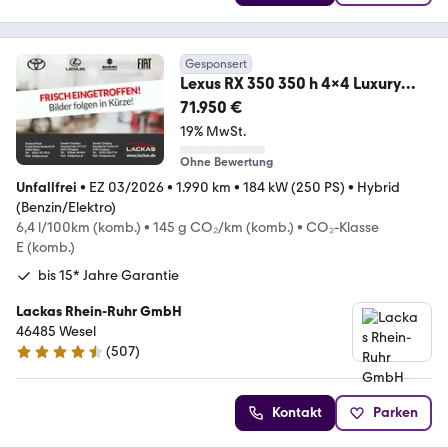
Gesponsert
Lexus RX 350 350 h 4x4 Luxury
Line Panoramadach
71.950 €
19% MwSt.
Ohne Bewertung
Unfallfrei
•
EZ 03/2026
•
1.990 km
•
184 kW (250 PS)
•
Hybrid
(Benzin/Elektro)
6,4 l/100km (komb.)
•
145 g CO₂/km (komb.)
•
CO₂-Klasse
E (komb.)
bis 15* Jahre Garantie
Lackas Rhein-Ruhr GmbH
46485 Wesel
(
507
)
4.6 Sterne
Kontakt
Parken