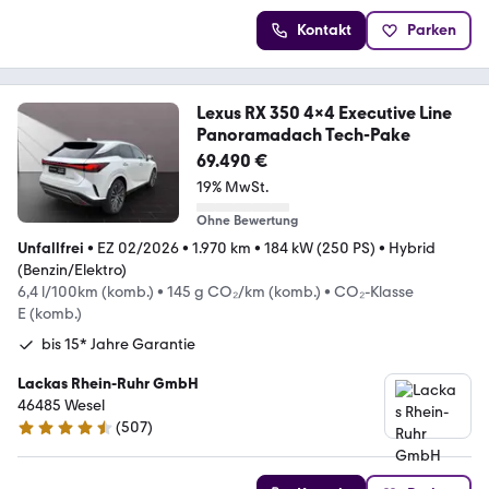
Kontakt
Parken
Lexus RX 350 4x4 Executive Line
Panoramadach Tech-Pake
69.490 €
19% MwSt.
Ohne Bewertung
Unfallfrei
•
EZ 02/2026
•
1.970 km
•
184 kW (250 PS)
•
Hybrid
(Benzin/Elektro)
6,4 l/100km (komb.)
•
145 g CO₂/km (komb.)
•
CO₂-Klasse
E (komb.)
bis 15* Jahre Garantie
Lackas Rhein-Ruhr GmbH
46485 Wesel
(
507
)
4.6 Sterne