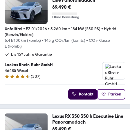
Line Panoramadach
69.490 €
Ohne Bewertung
Unfallfrei
•
EZ 01/2026
•
3.260 km
•
184 kW (250 PS)
•
Hybrid
(Benzin/Elektro)
6,4 l/100km (komb.)
•
145 g CO₂/km (komb.)
•
CO₂-Klasse
E (komb.)
bis 15* Jahre Garantie
Lackas Rhein-Ruhr GmbH
46485 Wesel
(
507
)
4.6 Sterne
Kontakt
Parken
Lexus RX 350 350 h Executive Line
Panoramadach
69.490 €