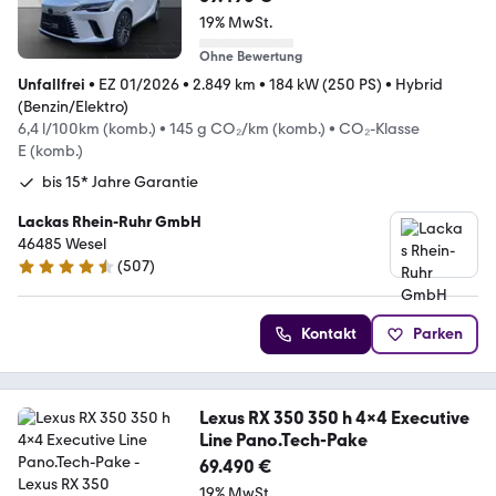
19% MwSt.
Ohne Bewertung
Unfallfrei
•
EZ 01/2026
•
2.849 km
•
184 kW (250 PS)
•
Hybrid
(Benzin/Elektro)
6,4 l/100km (komb.)
•
145 g CO₂/km (komb.)
•
CO₂-Klasse
E (komb.)
bis 15* Jahre Garantie
Lackas Rhein-Ruhr GmbH
46485 Wesel
(
507
)
4.6 Sterne
Kontakt
Parken
Lexus RX 350 350 h 4x4 Executive
Line Pano.Tech-Pake
69.490 €
19% MwSt.