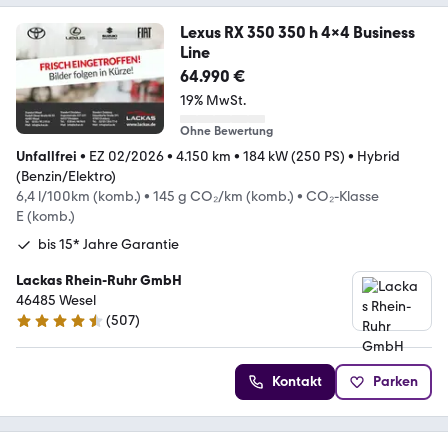
Lexus RX 350 350 h 4x4 Business
Line
64.990 €
19% MwSt.
Ohne Bewertung
Unfallfrei
•
EZ 02/2026
•
4.150 km
•
184 kW (250 PS)
•
Hybrid
(Benzin/Elektro)
6,4 l/100km (komb.)
•
145 g CO₂/km (komb.)
•
CO₂-Klasse
E (komb.)
bis 15* Jahre Garantie
Lackas Rhein-Ruhr GmbH
46485 Wesel
(
507
)
4.6 Sterne
Kontakt
Parken