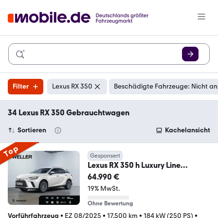
Filter
Lexus RX 350
Beschädigte Fahrzeuge: Nicht an
34 Lexus RX 350 Gebrauchtwagen
Sortieren
Kachelansicht
Top
Gesponsert
Lexus RX 350 h Luxury Line
*360*HUD*Navi*Pano
64.990 €
19% MwSt.
Ohne Bewertung
Vorführfahrzeug
•
EZ 08/2025
•
17.500 km
•
184 kW (250 PS)
•