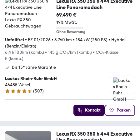
Lexus RX 350 350 h 4x4 Executive
Line Panoramadach
69.490 €
19% MwSt.
Ohne Bewertung
Unfallfrei
•
EZ 01/2026
•
3.760 km
•
184 kW (250 PS)
•
Hybrid
(Benzin/Elektro)
6,4 l/100km (komb.)
•
145 g CO₂/km (komb.)
•
CO₂-Klasse
E (komb.)
bis 15* Jahre Garantie
Lackas Rhein-Ruhr GmbH
46485 Wesel
(
507
)
4.6 Sterne
Kontakt
Parken
Lexus RX 350 350 h 4x4 Executive