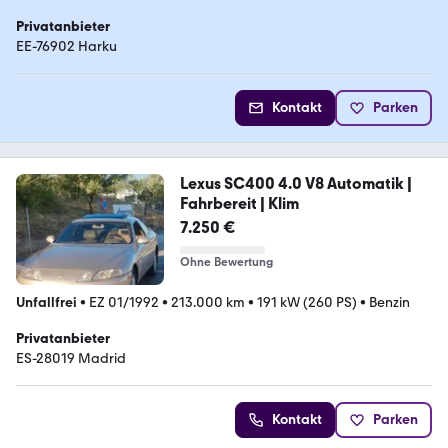
Privatanbieter
EE-76902 Harku
Kontakt
Parken
Lexus SC400 4.0 V8 Automatik |
Fahrbereit | Klim
7.250 €
Ohne Bewertung
Unfallfrei
•
EZ 01/1992
•
213.000 km
•
191 kW (260 PS)
•
Benzin
Privatanbieter
ES-28019 Madrid
Kontakt
Parken