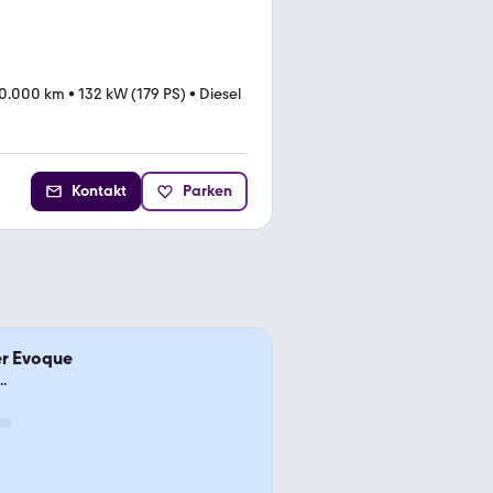
0.000 km
•
132 kW (179 PS)
•
Diesel
Kontakt
Parken
er Evoque
.