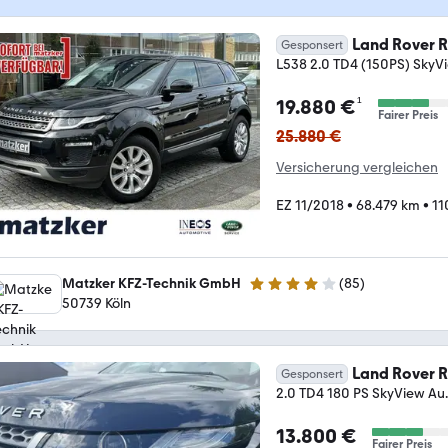
Land Rover 
Gesponsert
L538 2.0 TD4 (150PS) SkyV
¹
19.880 €
Fairer Preis
25.880 €
Versicherung vergleichen
EZ 11/2018
•
68.479 km
•
11
Matzker KFZ-Technik GmbH
(
85
)
4.2 Sterne
50739 Köln
Land Rover 
Gesponsert
2.0 TD4 180 PS SkyView Au..
13.800 €
Fairer Preis