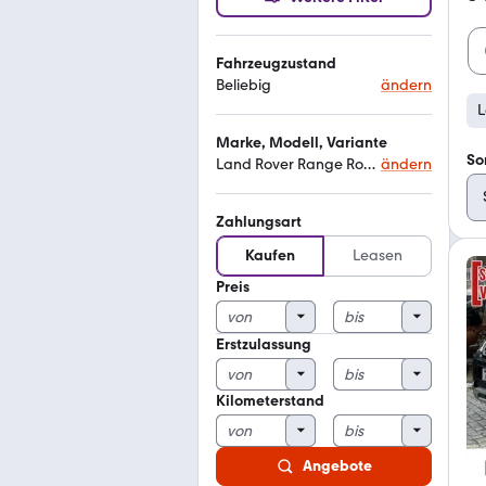
Fahrzeugzustand
Beliebig
ändern
L
Marke, Modell, Variante
So
Land Rover Range Rover Evoque skyview
ändern
Zahlungsart
Kaufen
Leasen
Preis
Erstzulassung
Kilometerstand
Angebote