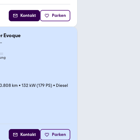
Kontakt
Parken
er Evoque
.
ung
10.808 km
•
132 kW (179 PS)
•
Diesel
Kontakt
Parken