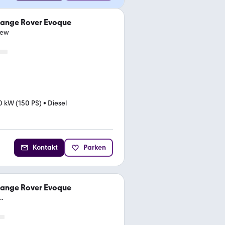
Range Rover Evoque
iew
0 kW (150 PS)
•
Diesel
Kontakt
Parken
Range Rover Evoque
.