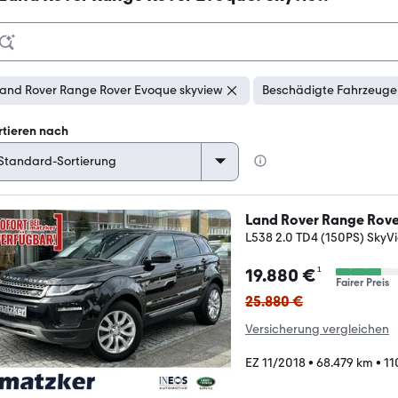
and Rover Range Rover Evoque skyview
Beschädigte Fahrzeuge:
rtieren nach
Land Rover Range Rov
L538 2.0 TD4 (150PS) SkyV
¹
19.880 €
Fairer Preis
25.880 €
Versicherung vergleichen
EZ 11/2018
•
68.479 km
•
11