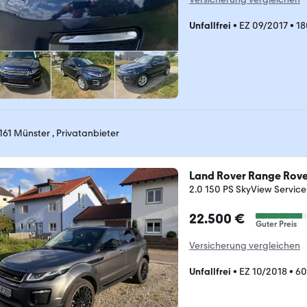
Unfallfrei
•
EZ 09/2017
•
18
161 Münster , Privatanbieter
Land Rover Range Rov
2.0 150 PS SkyView Servic
22.500 €
Guter Preis
Versicherung vergleichen
Unfallfrei
•
EZ 10/2018
•
60