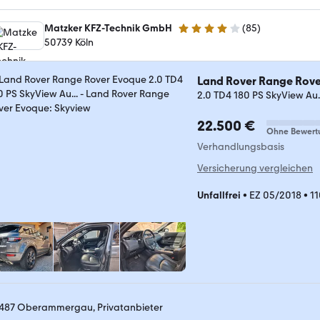
Matzker KFZ-Technik GmbH
(
85
)
4.2 Sterne
50739 Köln
Land Rover Range Rov
2.0 TD4 180 PS SkyView Au..
22.500 €
Ohne Bewert
Verhandlungsbasis
Versicherung vergleichen
Unfallfrei
•
EZ 05/2018
•
1
487 Oberammergau, Privatanbieter