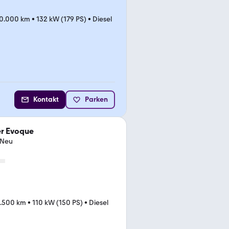
0.000 km
•
132 kW (179 PS)
•
Diesel
Kontakt
Parken
er Evoque
eNeu
.500 km
•
110 kW (150 PS)
•
Diesel