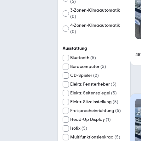
(
5
)
3-Zonen-Klimaautomatik
(
0
)
4-Zonen-Klimaautomatik
(
0
)
Ausstattung
48
Bluetooth
(
5
)
Bordcomputer
(
5
)
CD-Spieler
(
2
)
Elektr. Fensterheber
(
5
)
Elektr. Seitenspiegel
(
5
)
Elektr. Sitzeinstellung
(
5
)
Freisprecheinrichtung
(
5
)
Head-Up Display
(
1
)
Isofix
(
5
)
Multifunktionslenkrad
(
5
)