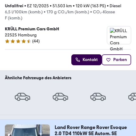
Unfallfrei
•
EZ 12/2025
•
51.503 km
•
120 kW (163 PS)
•
Diesel
6,5 l/100km (komb.)
•
170 g CO₂/km (komb.)
•
CO₂-Klasse
F (komb.)
KRÜLL Premium Cars GmbH
22525 Hamburg
(
44
)
4.4 Sterne
Kontakt
Parken
Ähnliche Fahrzeuge des Anbieters
Land Rover Range Rover Evoque
2.0 TD4 110kW SE Autom. SE