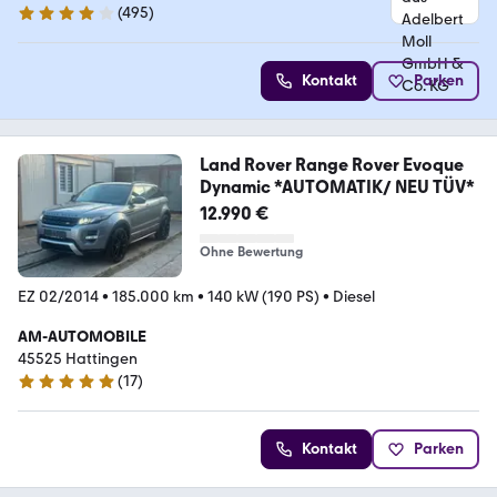
(
495
)
4.1 Sterne
Kontakt
Parken
Land Rover Range Rover Evoque
Dynamic *AUTOMATIK/ NEU TÜV*
12.990 €
Ohne Bewertung
EZ 02/2014
•
185.000 km
•
140 kW (190 PS)
•
Diesel
AM-AUTOMOBILE
45525 Hattingen
(
17
)
4.9 Sterne
Kontakt
Parken