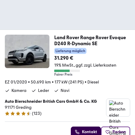
Land Rover Range Rover Evoque
D240 R-Dynamic SE
Lieferung möglich
31.290 €
19% MwSt.
ggf. zzgl. Lieferkosten
Fairer Preis
EZ 01/2020
•
50.690 km
•
177 kW (241 PS)
•
Diesel
Kamera
Leder
Navi
Auto Bierschneider British Cars GmbH & Co. KG
91171 Greding
(
123
)
4.3 Sterne
Kontakt
Parken