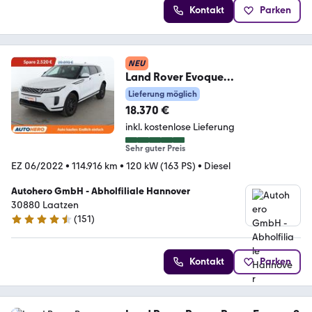
Kontakt
Parken
NEU
Land Rover Evoque
D165*NAVI*LED*CAM*SPUR*PDC
Lieferung möglich
*KLIMA*TEMPO*
18.370 €
inkl. kostenlose Lieferung
Sehr guter Preis
EZ 06/2022
•
114.916 km
•
120 kW (163 PS)
•
Diesel
Autohero GmbH - Abholfiliale Hannover
30880 Laatzen
(
151
)
4.7 Sterne
Kontakt
Parken