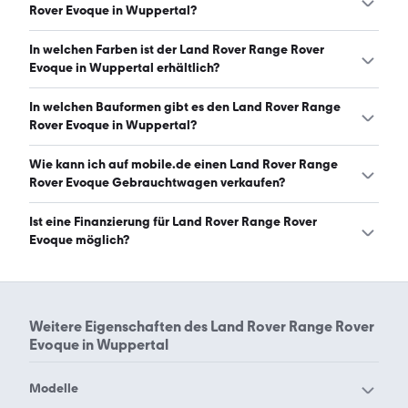
Leistungen zwischen 150 und 309 PS. (Stand: 7.8.2026)
Rover Evoque in Wuppertal?
Der Land Rover Range Rover Evoque in Wuppertal ist mit
In welchen Farben ist der Land Rover Range Rover
automatischem und manuellem Getriebe erhältlich.
Evoque in Wuppertal erhältlich?
(Stand: 7.8.2026)
Den Land Rover Range Rover Evoque in Wuppertal gibt es
In welchen Bauformen gibt es den Land Rover Range
in folgenden Farben: schwarz, weiß, grau, silber, blau und
Rover Evoque in Wuppertal?
rot. Die häufigste Farbe ist schwarz. (Stand: 7.8.2026)
Den Land Rover Range Rover Evoque in Wuppertal gibt es
Wie kann ich auf mobile.de einen Land Rover Range
in folgenden Bauformen: SUV. (Stand: 7.8.2026)
Rover Evoque Gebrauchtwagen verkaufen?
Alle Informationen zum Verkauf an mobile.de-
Ist eine Finanzierung für Land Rover Range Rover
Ankaufstationen oder per Inserat auf mobile.de gibt es
Evoque möglich?
auf unserer
Auto verkaufen
Seite.
Ja, ein Großteil der Angebote auf mobile.de kann
entweder über den Händler oder einen Autokredit
finanziert werden. Die ungefähre Rate kann auf der
Weitere Eigenschaften des
Land Rover Range Rover
jeweiligen Angebotsseite berechnet werden.
Evoque in Wuppertal
Modelle