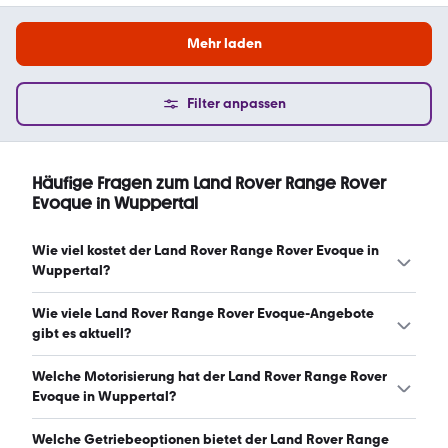
Mehr laden
Filter anpassen
Häufige Fragen zum Land Rover Range Rover
Evoque in Wuppertal
Wie viel kostet der Land Rover Range Rover Evoque in
Wuppertal?
Ein guter Preis für einen Land Rover Range Rover Evoque
Wie viele Land Rover Range Rover Evoque-Angebote
in Wuppertal liegt zwischen 18.882 € und 48.932 €.
gibt es aktuell?
(Stand: 7.8.2026)
Es gibt insgesamt 38 Land Rover Range Rover Evoque bei
Welche Motorisierung hat der Land Rover Range Rover
mobile.de, davon 38 Gebraucht- und 0 Neuwagen.
Evoque in Wuppertal?
(Stand: 7.8.2026)
Der Land Rover Range Rover Evoque in Wuppertal hat
Welche Getriebeoptionen bietet der Land Rover Range