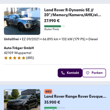
Land Rover R-Dynamic SE //
20"/Memory/Kamera/AHK/el
Heckkl.
27.990 €
Guter Preis
Unfallfrei
•
EZ 09/2021
•
66.895 km
•
132 kW (179 PS)
•
Diesel
Auto-Träger GmbH
42109 Wuppertal
(
485
)
4.9 Sterne
Kontakt
Parken
NEU
Land Rover Range Rover Evoque
P250 R-DYNAMIC SE
35.900 €