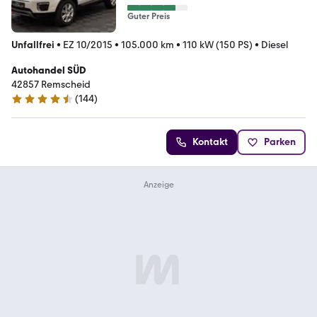
Guter Preis
Unfallfrei
•
EZ 10/2015
•
105.000 km
•
110 kW (150 PS)
•
Diesel
Autohandel SÜD
42857 Remscheid
(
144
)
4.7 Sterne
Kontakt
Parken