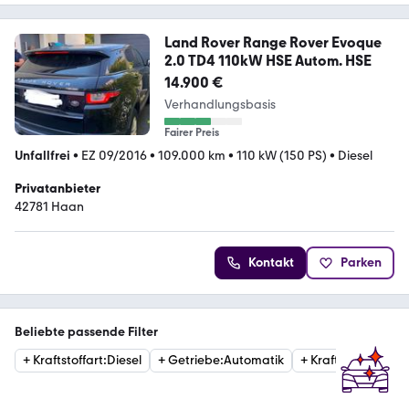
Land Rover Range Rover Evoque
2.0 TD4 110kW HSE Autom. HSE
14.900 €
Verhandlungsbasis
Fairer Preis
Unfallfrei
•
EZ 09/2016
•
109.000 km
•
110 kW (150 PS)
•
Diesel
Privatanbieter
42781 Haan
Kontakt
Parken
Beliebte passende Filter
+
Kraftstoffart
:
Diesel
+
Getriebe
:
Automatik
+
Kraftstoffart
:
Ben