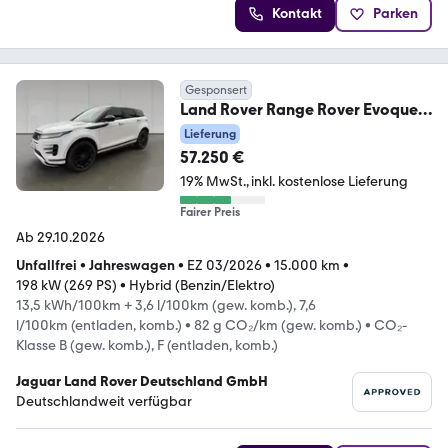
Kontakt
Parken
Gesponsert
Land Rover Range Rover Evoque
P270e AWD
Lieferung
57.250 €
19% MwSt.
inkl. kostenlose Lieferung
Fairer Preis
Ab 29.10.2026
Unfallfrei
•
Jahreswagen
•
EZ 03/2026
•
15.000 km
•
198 kW (269 PS)
•
Hybrid (Benzin/Elektro)
13,5 kWh/100km + 3,6 l/100km (gew. komb.), 7,6
l/100km (entladen, komb.)
•
82 g CO₂/km (gew. komb.)
•
CO₂-
Klasse B (gew. komb.), F (entladen, komb.)
Jaguar Land Rover Deutschland GmbH
Deutschlandweit verfügbar