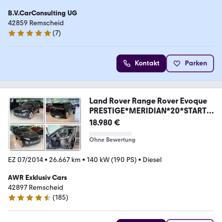
B.V.CarConsulting UG
42859 Remscheid
(
7
)
5 Sterne
Kontakt
Parken
Land Rover Range Rover Evoque
PRESTIGE*MERIDIAN*20*STARTE
CH
18.980 €
Ohne Bewertung
EZ 07/2014
•
26.667 km
•
140 kW (190 PS)
•
Diesel
AWR Exklusiv Cars
42897 Remscheid
(
185
)
4.7 Sterne