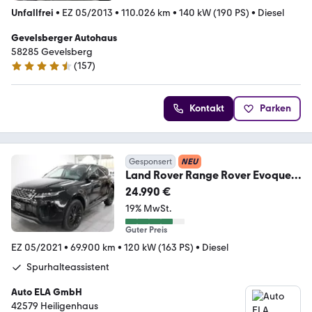
Unfallfrei
•
EZ 05/2013
•
110.026 km
•
140 kW (190 PS)
•
Diesel
Gevelsberger Autohaus
58285 Gevelsberg
(
157
)
4.3 Sterne
Kontakt
Parken
Gesponsert
NEU
Land Rover Range Rover Evoque
D165 360°Kamera|Navi|Garantie
24.990 €
19% MwSt.
Guter Preis
EZ 05/2021
•
69.900 km
•
120 kW (163 PS)
•
Diesel
Spurhalteassistent
Auto ELA GmbH
42579 Heiligenhaus