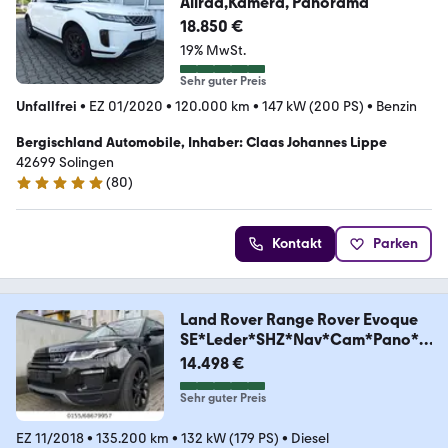
Allrad,Kamera, Panorama
18.850 €
19% MwSt.
Sehr guter Preis
Unfallfrei
•
EZ 01/2020
•
120.000 km
•
147 kW (200 PS)
•
Benzin
Bergischland Automobile, Inhaber: Claas Johannes Lippe
42699 Solingen
(
80
)
4.9 Sterne
Kontakt
Parken
Land Rover Range Rover Evoque
SE*Leder*SHZ*Nav*Cam*Pano*B
iX
14.498 €
Sehr guter Preis
EZ 11/2018
•
135.200 km
•
132 kW (179 PS)
•
Diesel