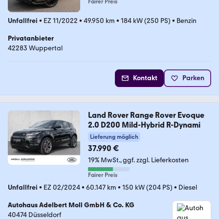
Fairer Preis
Unfallfrei
•
EZ 11/2022
•
49.950 km
•
184 kW (250 PS)
•
Benzin
Privatanbieter
42283 Wuppertal
Kontakt
Parken
Land Rover Range Rover Evoque
2.0 D200 Mild-Hybrid R-Dynami
Lieferung möglich
37.990 €
19% MwSt.
ggf. zzgl. Lieferkosten
Fairer Preis
Unfallfrei
•
EZ 02/2024
•
60.147 km
•
150 kW (204 PS)
•
Diesel
Autohaus Adelbert Moll GmbH & Co. KG
40474 Düsseldorf