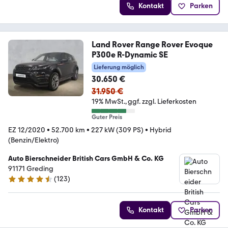
Kontakt
Parken
Land Rover Range Rover Evoque
P300e R-Dynamic SE
Lieferung möglich
30.650 €
31.950 €
19% MwSt.
ggf. zzgl. Lieferkosten
Guter Preis
EZ 12/2020
•
52.700 km
•
227 kW (309 PS)
•
Hybrid
(Benzin/Elektro)
Auto Bierschneider British Cars GmbH & Co. KG
91171 Greding
(
123
)
4.3 Sterne
Kontakt
Parken