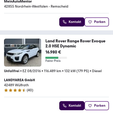
MeinAutoMentor
42855 Nordrhein-Westfalen - Remscheid
Kontakt
Parken
Land Rover Range Rover Evoque
2.0 HSE Dynamic
16.980 €
Fairer Preis
Unfallfrei
•
EZ 08/2016
•
116.489 km
•
132 kW (179 PS)
•
Diesel
LANDYAREA GmbH
42489 Wülfrath
(
40
)
4.7 Sterne
Kontakt
Parken