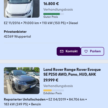
16.800 €
Verhandlungsbasis
Guter Preis
EZ 11/2016
•
79.000 km
•
110 kW (150 PS)
•
Diesel
Privatanbieter
42369 Wuppertal
Kontakt
Parken
Land Rover Range Rover Evoque
SE P250 AWD, Pano, HUD, AHK
29.999 €
Verhandlungsbasis
Erhöhter Preis
Reparierter Unfallschaden
•
EZ 04/2019
•
84.706 km
•
183 kW (249 PS)
•
Benzin