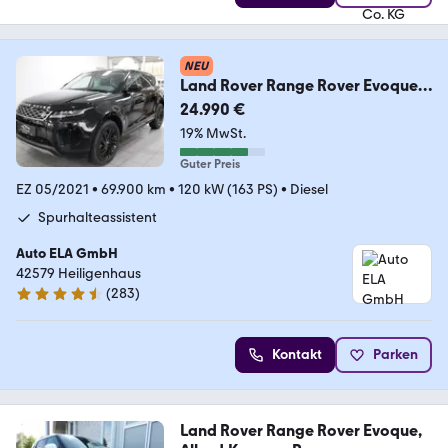
NEU
Land Rover Range Rover Evoque
D165 360°Kamera|Navi|Garantie
24.990 €
19% MwSt.
Guter Preis
EZ 05/2021
•
69.900 km
•
120 kW (163 PS)
•
Diesel
Spurhalteassistent
Auto ELA GmbH
42579 Heiligenhaus
(
283
)
4.7 Sterne
Kontakt
Parken
Land Rover Range Rover Evoque,