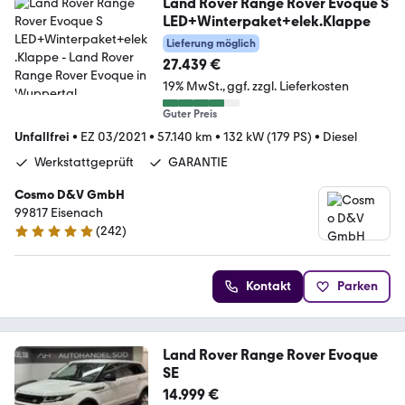
Land Rover Range Rover Evoque S
LED+Winterpaket+elek.Klappe
Lieferung möglich
27.439 €
19% MwSt.
ggf. zzgl. Lieferkosten
Guter Preis
Unfallfrei
•
EZ 03/2021
•
57.140 km
•
132 kW (179 PS)
•
Diesel
Werkstattgeprüft
GARANTIE
Cosmo D&V GmbH
99817 Eisenach
(
242
)
4.9 Sterne
Kontakt
Parken
Land Rover Range Rover Evoque
SE
14.999 €