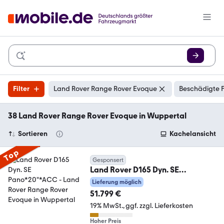
Filter
Land Rover Range Rover Evoque
Beschädigte F
38 Land Rover Range Rover Evoque in Wuppertal
Sortieren
Kachelansicht
Top
Gesponsert
Land Rover D165 Dyn. SE
Pano*20"*ACC
Lieferung möglich
51.799 €
19% MwSt.
ggf. zzgl. Lieferkosten
Hoher Preis