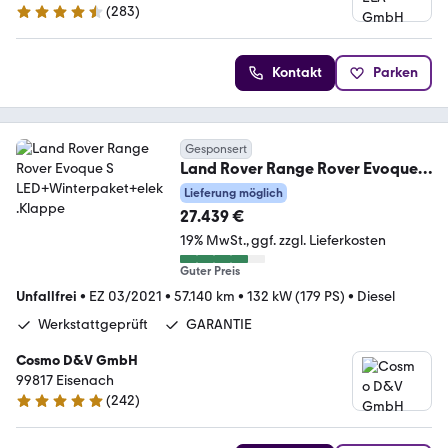
(
283
)
4.7 Sterne
Kontakt
Parken
Gesponsert
Land Rover Range Rover Evoque S
LED+Winterpaket+elek.Klappe
Lieferung möglich
27.439 €
19% MwSt.
ggf. zzgl. Lieferkosten
Guter Preis
Unfallfrei
•
EZ 03/2021
•
57.140 km
•
132 kW (179 PS)
•
Diesel
Werkstattgeprüft
GARANTIE
Cosmo D&V GmbH
99817 Eisenach
(
242
)
4.9 Sterne