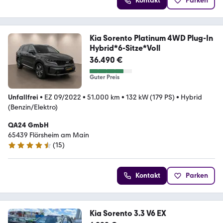
Kontakt
Parken
Kia Sorento Platinum 4WD Plug-In
Hybrid*6-Sitze*Voll
36.490 €
Guter Preis
Unfallfrei
•
EZ 09/2022
•
51.000 km
•
132 kW (179 PS)
•
Hybrid
(Benzin/Elektro)
QA24 GmbH
65439 Flörsheim am Main
(
15
)
4.3 Sterne
Kontakt
Parken
Kia Sorento 3.3 V6 EX