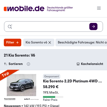
Filter
Kia Sorento v6
Beschädigte Fahrzeuge: Nicht 
21 Kia Sorento: V6
Sortieren
Kachelansicht
Top
Gesponsert
Kia Sorento 2.2D Platinum 4WD 6S
Nappa Pano Vollauss
58.290 €
19% MwSt.
Fairer Preis
Neuwagen
•
142 kW (193 PS)
•
Diesel