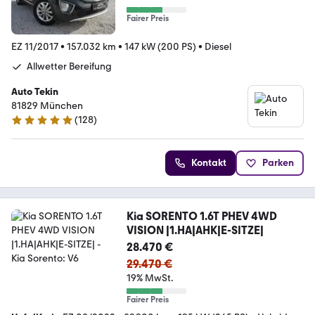
Fairer Preis
EZ 11/2017
•
157.032 km
•
147 kW (200 PS)
•
Diesel
Allwetter Bereifung
Auto Tekin
81829 München
(
128
)
4.8 Sterne
Kontakt
Parken
Kia SORENTO 1.6T PHEV 4WD
VISION |1.HA|AHK|E-SITZE|
28.470 €
29.470 €
19% MwSt.
Fairer Preis