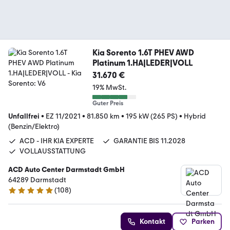
Kia Sorento 1.6T PHEV AWD
Platinum 1.HA|LEDER|VOLL
31.670 €
19% MwSt.
Guter Preis
Unfallfrei
•
EZ 11/2021
•
81.850 km
•
195 kW (265 PS)
•
Hybrid
(Benzin/Elektro)
ACD - IHR KIA EXPERTE
GARANTIE BIS 11.2028
VOLLAUSSTATTUNG
ACD Auto Center Darmstadt GmbH
64289 Darmstadt
(
108
)
4.9 Sterne
Kontakt
Parken