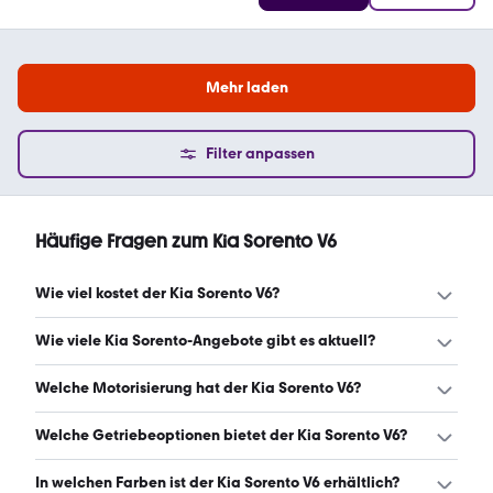
Mehr laden
Filter anpassen
Häufige Fragen zum Kia Sorento V6
Wie viel kostet der Kia Sorento V6?
Ein guter Preis für einen Kia Sorento V6 liegt zwischen
Wie viele Kia Sorento-Angebote gibt es aktuell?
6.999 € und 29.477 €. Leasingangebote starten ab 582 €
monatlich. (Stand: 7.8.2026)
Es gibt insgesamt 21 Kia Sorento bei mobile.de, davon 20
Welche Motorisierung hat der Kia Sorento V6?
Gebraucht- und 1 Neuwagen. (Stand: 7.8.2026)
Der Kia Sorento V6 hat Leistungen zwischen 179 und 265
Welche Getriebeoptionen bietet der Kia Sorento V6?
PS. (Stand: 7.8.2026)
Der Kia Sorento V6 ist mit automatischem und manuellem
In welchen Farben ist der Kia Sorento V6 erhältlich?