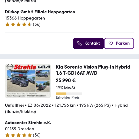
(Benzin/Elektro)
Dürkop GmbH Filiale Hoppegarten
15366 Hoppegarten
(
36
)
4.5 Sterne
Kontakt
Parken
Kia Sorento Vision Plug-In Hybrid
1.6 T-GDI 6AT AWD
25.990 €
19% MwSt.
Erhöhter Preis
Unfallfrei
•
EZ 06/2022
•
121.756 km
•
195 kW (265 PS)
•
Hybrid
(Benzin/Elektro)
Autocenter Strehle e.K.
01139 Dresden
(
36
)
5 Sterne