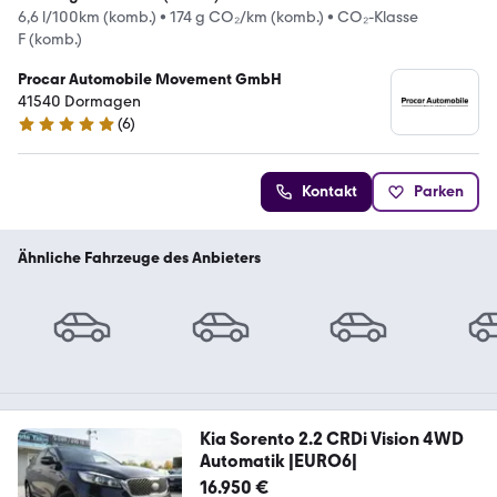
6,6 l/100km (komb.)
•
174 g CO₂/km (komb.)
•
CO₂-Klasse
F (komb.)
Procar Automobile Movement GmbH
41540 Dormagen
(
6
)
5 Sterne
Kontakt
Parken
Ähnliche Fahrzeuge des Anbieters
Kia Sorento 2.2 CRDi Vision 4WD
Automatik |EURO6|
16.950 €