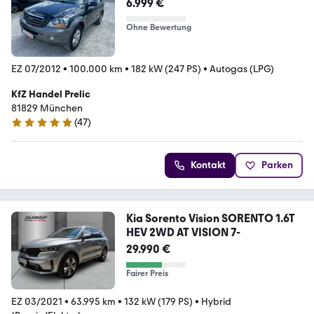
6.999 €
Ohne Bewertung
EZ 07/2012
•
100.000 km
•
182 kW (247 PS)
•
Autogas (LPG)
KfZ Handel Prelic
81829 München
(
47
)
5 Sterne
Kontakt
Parken
Kia Sorento Vision SORENTO 1.6T
HEV 2WD AT VISION 7-
29.990 €
Fairer Preis
EZ 03/2021
•
63.995 km
•
132 kW (179 PS)
•
Hybrid