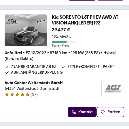
Kia SORENTO1.6T PHEV AWD AT
VISION AHK|LEDER|19Z
29.477 €
19% MwSt.
Fairer Preis
Unfallfrei
•
EZ 12/2022
•
87.150 km
•
195 kW (265 PS)
•
Hybrid
(Benzin/Elektro)
7 JAHRE GARANTIE AB EZ
STYLE+KOMFORT - PAKET
ABN. ANHÄNGERKUPPLUNG
Auto Center Weiterstadt GmbH
64331 Weiterstadt-Darmstadt
(
57
)
4.8 Sterne
Kontakt
Parken