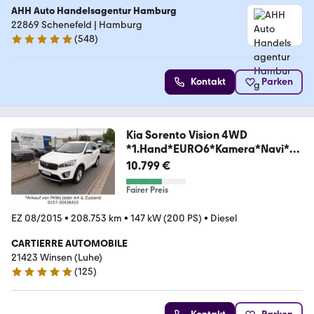
AHH Auto Handelsagentur Hamburg
22869 Schenefeld | Hamburg
(
548
)
4.8 Sterne
Kontakt
Parken
Kia Sorento Vision 4WD
*1.Hand*EURO6*Kamera*Navi*A
HK
10.799 €
Fairer Preis
EZ 08/2015
•
208.753 km
•
147 kW (200 PS)
•
Diesel
CARTIERRE AUTOMOBILE
21423 Winsen (Luhe)
(
125
)
4.8 Sterne