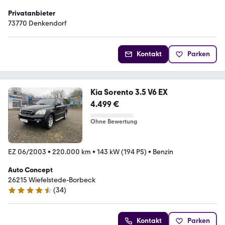
Privatanbieter
73770 Denkendorf
Kontakt
Parken
Kia Sorento 3.5 V6 EX
4.499 €
Ohne Bewertung
EZ 06/2003
•
220.000 km
•
143 kW (194 PS)
•
Benzin
Auto Concept
26215 Wiefelstede-Borbeck
(
34
)
4.7 Sterne
Kontakt
Parken