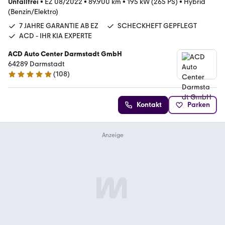
Unfallfrei
•
EZ 08/2022
•
89.900 km
•
195 kW (265 PS)
•
Hybrid
(Benzin/Elektro)
7 JAHRE GARANTIE AB EZ
SCHECKHEFT GEPFLEGT
ACD - IHR KIA EXPERTE
ACD Auto Center Darmstadt GmbH
64289 Darmstadt
(
108
)
4.9 Sterne
Kontakt
Parken