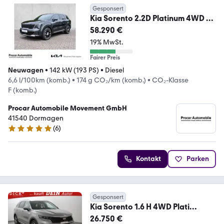
Gesponsert
Kia Sorento 2.2D Platinum 4WD 6S
Nappa Pano Vollauss
58.290 €
19% MwSt.
Fairer Preis
Neuwagen
•
142 kW (193 PS)
•
Diesel
6,6 l/100km (komb.)
•
174 g CO₂/km (komb.)
•
CO₂-Klasse
F (komb.)
Procar Automobile Movement GmbH
41540 Dormagen
(
6
)
5 Sterne
Kontakt
Parken
Gesponsert
Kia Sorento 1.6 H 4WD Plati
>PANO+MEMO+360+BOSE+VOLL
26.750 €