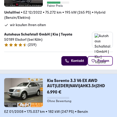
Fairer Preis
Unfallfrei
•
EZ 12/2022
•
75.272 km
•
195 kW (265 PS)
•
Hybrid
(Benzin/Elektro)
wir kaufen Ihren alten
Autohaus Schafstall GmbH | Kia | Toyota
50189 Elsdorf (bei Köln)
(
259
)
4.3 Sterne
Kontakt
Parken
Kia Sorento 3.3 V6 EX AWD
AUT|LEDER|NAVI|AHK3.5t|2HD
6.990 €
Ohne Bewertung
EZ 01/2008
•
175.037 km
•
182 kW (247 PS)
•
Benzin