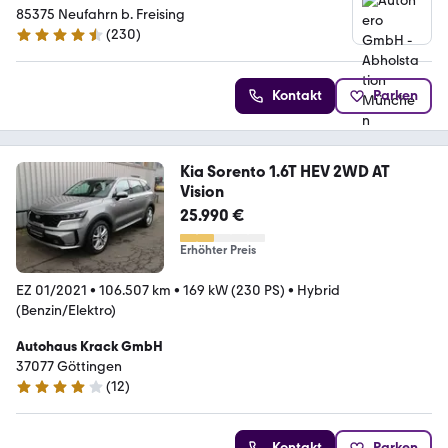
85375 Neufahrn b. Freising
(
230
)
4.4 Sterne
Kontakt
Parken
Kia Sorento 1.6T HEV 2WD AT
Vision
25.990 €
Erhöhter Preis
EZ 01/2021
•
106.507 km
•
169 kW (230 PS)
•
Hybrid
(Benzin/Elektro)
Autohaus Krack GmbH
37077 Göttingen
(
12
)
4 Sterne
Kontakt
Parken