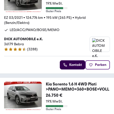
19% MwSt.
Guter Preis
EZ 03/2021
•
124.776 km
•
195 kW (265 PS)
•
Hybrid
(Benzin/Elektro)
LED/ACC/PANO/BOSE/MEMO
DICK AUTOMOBILE e.K.
36179 Bebra
(
3288
)
4.7 Sterne
Kontakt
Parken
Kia Sorento 1.6 H 4WD Plati
>PANO+MEMO+360+BOSE+VOLL
26.750 €
19% MwSt.
Guter Preis