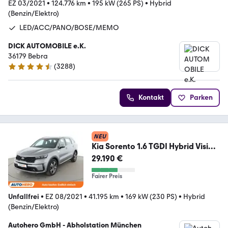
EZ 03/2021
•
124.776 km
•
195 kW (265 PS)
•
Hybrid
(Benzin/Elektro)
LED/ACC/PANO/BOSE/MEMO
DICK AUTOMOBILE e.K.
36179 Bebra
(
3288
)
4.7 Sterne
Kontakt
Parken
NEU
Kia Sorento 1.6 TGDI Hybrid Vision
2WD Aut.*NAV*ACC*
29.190 €
Fairer Preis
Unfallfrei
•
EZ 08/2021
•
41.195 km
•
169 kW (230 PS)
•
Hybrid
(Benzin/Elektro)
Autohero GmbH - Abholstation München