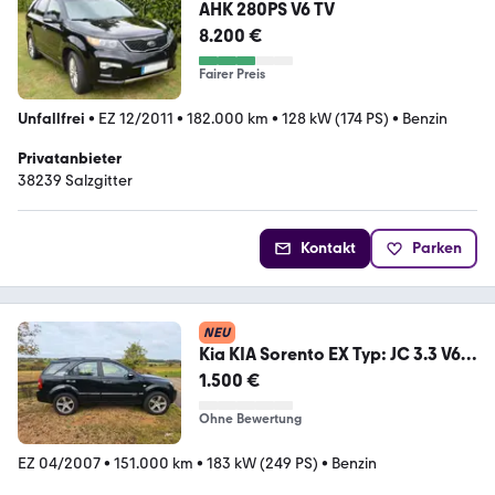
AHK 280PS V6 TV
8.200 €
Fairer Preis
Unfallfrei
•
EZ 12/2011
•
182.000 km
•
128 kW (174 PS)
•
Benzin
Privatanbieter
38239 Salzgitter
Kontakt
Parken
NEU
Kia KIA Sorento EX Typ: JC 3.3 V6
4x4 Allrad,...
1.500 €
Ohne Bewertung
EZ 04/2007
•
151.000 km
•
183 kW (249 PS)
•
Benzin