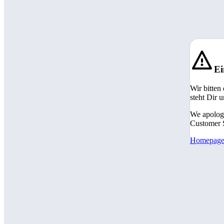
Ei
Wir bitten
steht Dir 
We apologi
Customer S
Homepag