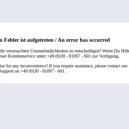
n Fehler ist aufgetreten / An error has occurred
 die verursachten Unannehmlichkeiten zu entschuldigen! Wenn Du Hilfe
unser Kundenservice unter +49 (0)30 - 81097 - 601 zur Verfügung.
se for any inconvenience! If you require assistance, please contact our
upport on +49 (0)30 - 81097 - 601.
e