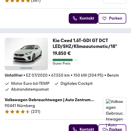
(
587
)
4.8 Sterne
Kontakt
Parken
Kia Ceed 1.6T-GDI GT DCT
LED/SHZ/Klimaautomatic/18"
19.850 €
Guter Preis
Unfallfrei
•
EZ 07/2020
•
67.550 km
•
150 kW (204 PS)
•
Benzin
Motor Euro 6d-TEMP
Digitales Cockpit
Abstandstempomat
Volkswagen Gebrauchtwagen | Auto Zentrum
Nürnberg Feser GmbH
90441 Nürnberg
(
231
)
4.3 Sterne
Kontakt
Parken