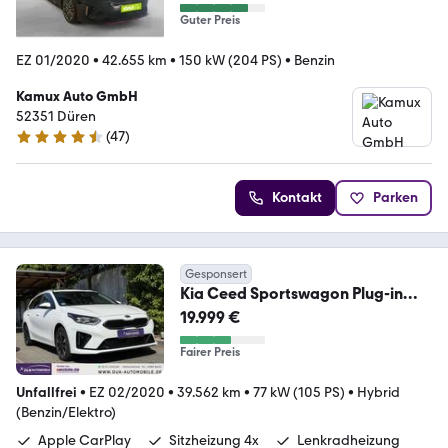
Guter Preis
EZ 01/2020
•
42.655 km
•
150 kW (204 PS)
•
Benzin
Kamux Auto GmbH
52351 Düren
(
47
)
4.4 Sterne
Kontakt
Parken
Gesponsert
Kia Ceed Sportswagon Plug-in
Hybrid Spirit Automatik
19.999 €
Fairer Preis
Unfallfrei
•
EZ 02/2020
•
39.562 km
•
77 kW (105 PS)
•
Hybrid
(Benzin/Elektro)
Apple CarPlay
Sitzheizung 4x
Lenkradheizung