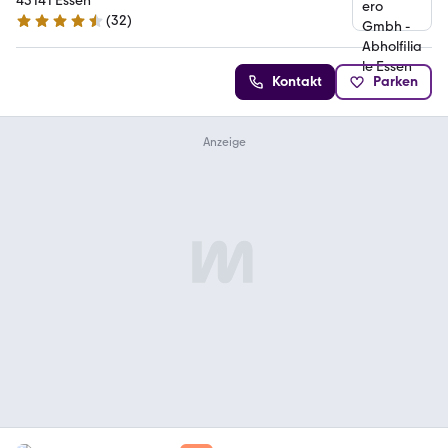
45141 Essen
(
32
)
4.7 Sterne
Kontakt
Parken