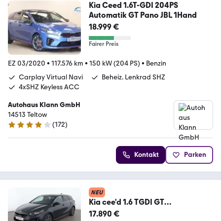
Kia Ceed 1.6T-GDI 204PS
Automatik GT Pano JBL 1Hand
18.999 €
Fairer Preis
EZ 03/2020
•
117.576 km
•
150 kW (204 PS)
•
Benzin
Carplay Virtual Navi
Beheiz. Lenkrad SHZ
4xSHZ Keyless ACC
Autohaus Klann GmbH
14513 Teltow
(
172
)
4 Sterne
Kontakt
Parken
NEU
Kia cee'd 1.6 TGDI GT
Aut.*NAVI*BiLED*CAM*ACC*SHZ*
17.890 €