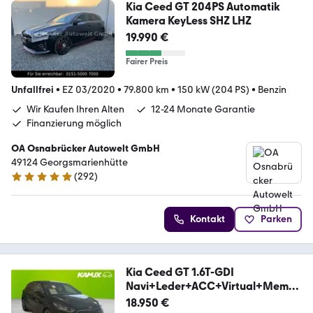
Kia Ceed GT 204PS Automatik
Kamera KeyLess SHZ LHZ
19.990 €
Fairer Preis
Unfallfrei
•
EZ 03/2020
•
79.800 km
•
150 kW (204 PS)
•
Benzin
Wir Kaufen Ihren Alten
12-24 Monate Garantie
Finanzierung möglich
OA Osnabrücker Autowelt GmbH
49124 Georgsmarienhütte
(
292
)
4.9 Sterne
Kontakt
Parken
Kia Ceed GT 1.6T-GDI
Navi+Leder+ACC+Virtual+Memor
y+
18.950 €