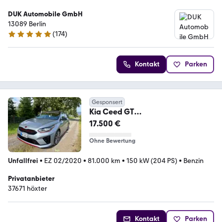
DUK Automobile GmbH
13089 Berlin
(
174
)
4.9 Sterne
Kontakt
Parken
Gesponsert
Kia Ceed GT
Pano/Auspuffanlage/Kamera/Ap
17.500 €
ple/Navi
Ohne Bewertung
Unfallfrei
•
EZ 02/2020
•
81.000 km
•
150 kW (204 PS)
•
Benzin
Privatanbieter
37671 höxter
Kontakt
Parken