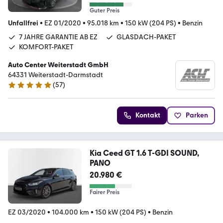
Guter Preis
Unfallfrei
•
EZ 01/2020
•
95.018 km
•
150 kW (204 PS)
•
Benzin
7 JAHRE GARANTIE AB EZ
GLASDACH-PAKET
KOMFORT-PAKET
Auto Center Weiterstadt GmbH
64331 Weiterstadt-Darmstadt
(
57
)
4.8 Sterne
Kontakt
Parken
Kia Ceed GT 1.6 T-GDI SOUND,
PANO
20.980 €
Fairer Preis
EZ 03/2020
•
104.000 km
•
150 kW (204 PS)
•
Benzin