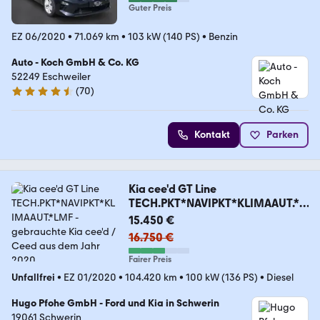
Guter Preis
EZ 06/2020
•
71.069 km
•
103 kW (140 PS)
•
Benzin
Auto - Koch GmbH & Co. KG
52249 Eschweiler
(
70
)
4.6 Sterne
Kontakt
Parken
Kia cee'd GT Line
TECH.PKT*NAVIPKT*KLIMAAUT.*L
MF
15.450 €
16.750 €
Fairer Preis
Unfallfrei
•
EZ 01/2020
•
104.420 km
•
100 kW (136 PS)
•
Diesel
Hugo Pfohe GmbH - Ford und Kia in Schwerin
19061 Schwerin