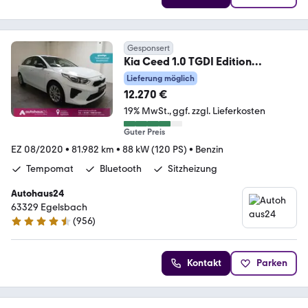
Gesponsert
Kia Ceed 1.0 TGDI Edition
7|Bluetooth|Sitzhz|Tempom
Lieferung möglich
12.270 €
19% MwSt.
ggf. zzgl. Lieferkosten
Guter Preis
EZ 08/2020
•
81.982 km
•
88 kW (120 PS)
•
Benzin
Tempomat
Bluetooth
Sitzheizung
Autohaus24
63329 Egelsbach
(
956
)
4.3 Sterne
Kontakt
Parken