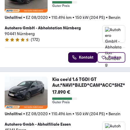
Guter Preis
Unfallfrei
•
EZ 08/2020
•
110.496 km
•
150 kW (204 PS)
•
Benzin
Autohero GmbH - Abholstation Nürnberg
90441 Nürnberg
(
172
)
4.5 Sterne
Kontakt
Parken
Kia cee'd 1.6 TGDI GT
Aut.*NAVI*BiLED*CAM*ACC*SHZ*
17.890 €
Guter Preis
Unfallfrei
•
EZ 08/2020
•
110.496 km
•
150 kW (204 PS)
•
Benzin
Autohero Gmbh - Abholfiliale Essen