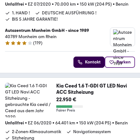
Unfallfrei
•
EZ 07/2020
•
70.000 km
•
150 kW (204 PS)
•
Benzin
1. HAND !
DEUTSCHE AUSFÜHRUNG !
BIS 5 JAHRE GARANTIE!
Autozentrum Monheim GmbH - since 1989
40789 Monheim am Rhein
(
119
)
4 Sterne
Kontakt
Parken
Kia Ceed 1.6 T-GDI GT LED Navi
ACC Sitzheizung
22.950 €
Fairer Preis
Unfallfrei
•
EZ 06/2020
•
64.401 km
•
150 kW (204 PS)
•
Benzin
2-Zonen-Klimaautomatik
Navigationssystem
Sitzheizung