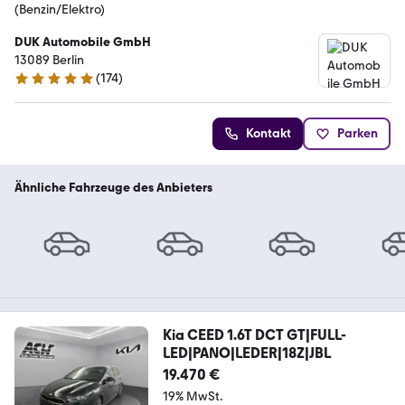
(Benzin/Elektro)
DUK Automobile GmbH
13089 Berlin
(
174
)
4.9 Sterne
Kontakt
Parken
Ähnliche Fahrzeuge des Anbieters
Kia CEED 1.6T DCT GT|FULL-
LED|PANO|LEDER|18Z|JBL
19.470 €
19% MwSt.