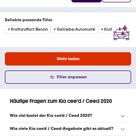
Beliebte passende Filter
+
Kraftstoffart
:
Benzin
+
Getriebe
:
Automatik
+
Kraftstoffart
:
Die
Mehr laden
Filter anpassen
Häufige Fragen zum Kia cee'd / Ceed 2020
Wie viel kostet der Kia cee'd / Ceed 2020?
Ein guter Preis für einen Kia cee'd / Ceed 2020 liegt
Wie viele Kia cee'd / Ceed-Angebote gibt es aktuell?
zwischen 14.675 € und 19.315 €. (Stand: 7.8.2026)