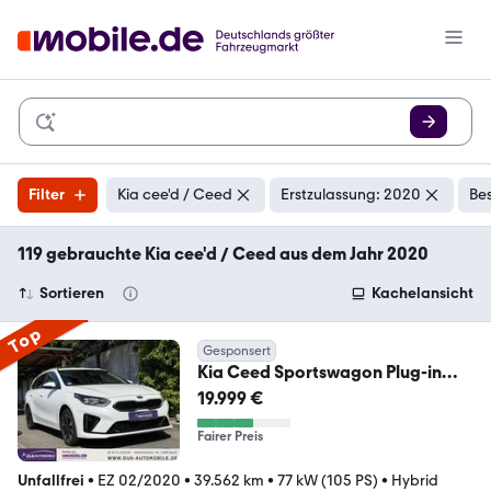
Filter
Kia cee'd / Ceed
Erstzulassung: 2020
Be
119 gebrauchte Kia cee'd / Ceed aus dem Jahr 2020
Sortieren
Kachelansicht
Top
Gesponsert
Kia Ceed Sportswagon Plug-in
Hybrid Spirit Automatik
19.999 €
Fairer Preis
Unfallfrei
•
EZ 02/2020
•
39.562 km
•
77 kW (105 PS)
•
Hybrid