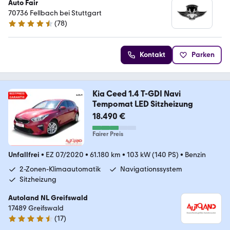
Auto Fair
70736 Fellbach bei Stuttgart
(
78
)
4.7 Sterne
Kontakt
Parken
Kia Ceed 1.4 T-GDI Navi
Tempomat LED Sitzheizung
18.490 €
Fairer Preis
Unfallfrei
•
EZ 07/2020
•
61.180 km
•
103 kW (140 PS)
•
Benzin
2-Zonen-Klimaautomatik
Navigationssystem
Sitzheizung
Autoland NL Greifswald
17489 Greifswald
(
17
)
4.7 Sterne