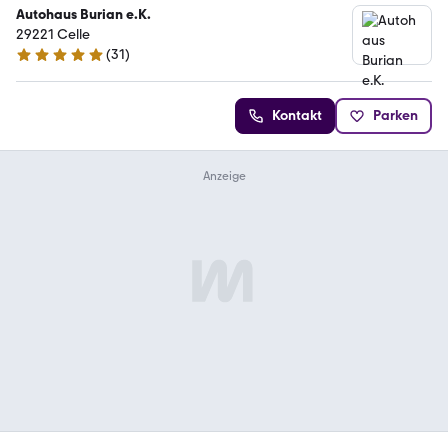
Autohaus Burian e.K.
29221 Celle
(
31
)
5 Sterne
Kontakt
Parken