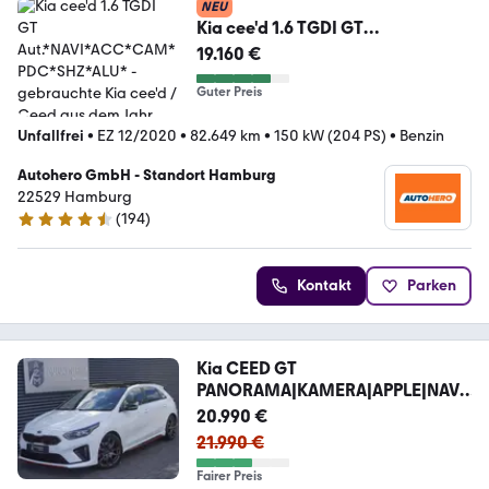
NEU
Kia cee'd 1.6 TGDI GT
Aut.*NAVI*ACC*CAM*PDC*SHZ*A
19.160 €
LU*
Guter Preis
Unfallfrei
•
EZ 12/2020
•
82.649 km
•
150 kW (204 PS)
•
Benzin
Autohero GmbH - Standort Hamburg
22529 Hamburg
(
194
)
4.6 Sterne
Kontakt
Parken
Kia CEED GT
PANORAMA|KAMERA|APPLE|NAVI|
LED|DAB|JBL
20.990 €
21.990 €
Fairer Preis