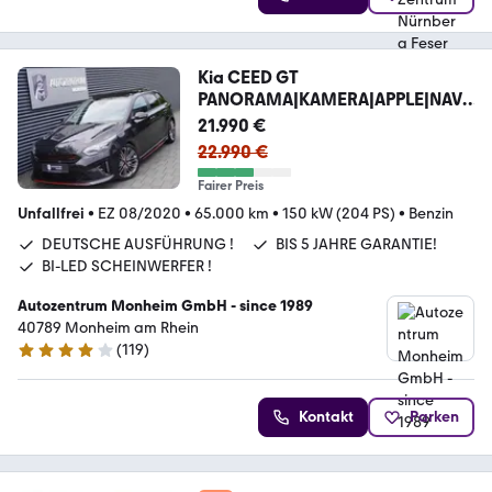
Kia CEED GT
PANORAMA|KAMERA|APPLE|NAVI|
LED|DAB|JBL
21.990 €
22.990 €
Fairer Preis
Unfallfrei
•
EZ 08/2020
•
65.000 km
•
150 kW (204 PS)
•
Benzin
DEUTSCHE AUSFÜHRUNG !
BIS 5 JAHRE GARANTIE!
BI-LED SCHEINWERFER !
Autozentrum Monheim GmbH - since 1989
40789 Monheim am Rhein
(
119
)
4 Sterne
Kontakt
Parken