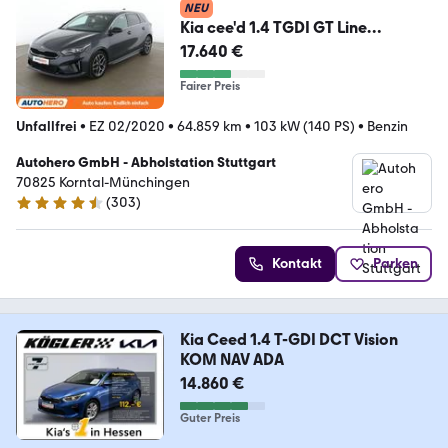
NEU
Kia cee'd 1.4 TGDI GT Line
Aut.*NAVI*ACC*PDC*SHZ*
17.640 €
Fairer Preis
Unfallfrei
•
EZ 02/2020
•
64.859 km
•
103 kW (140 PS)
•
Benzin
Autohero GmbH - Abholstation Stuttgart
70825 Korntal-Münchingen
(
303
)
4.4 Sterne
Kontakt
Parken
Kia Ceed 1.4 T-GDI DCT Vision
KOM NAV ADA
14.860 €
Guter Preis