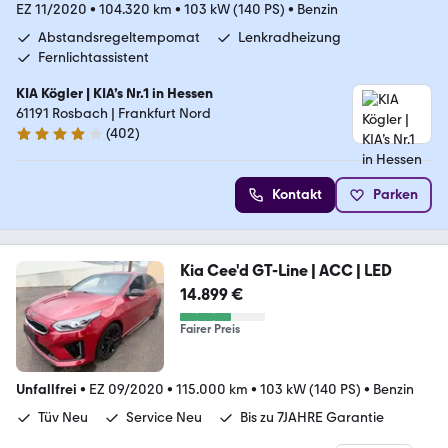
EZ 11/2020
•
104.320 km
•
103 kW (140 PS)
•
Benzin
Abstandsregeltempomat
Lenkradheizung
Fernlichtassistent
KIA Kögler | KIA’s Nr.1 in Hessen
61191 Rosbach | Frankfurt Nord
(
402
)
4.2 Sterne
Kontakt
Parken
Kia Cee'd GT-Line | ACC | LED
14.899 €
Fairer Preis
Unfallfrei
•
EZ 09/2020
•
115.000 km
•
103 kW (140 PS)
•
Benzin
Tüv Neu
Service Neu
Bis zu 7JAHRE Garantie