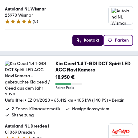
Autoland NL Wismar
23970 Wismar
(
8
)
5 Sterne
Kontakt
Parken
Kia Ceed 1.4 T-GDI DCT Spirit LED
ACC Navi Kamera
18.950 €
Fairer Preis
Unfallfrei
•
EZ 01/2020
•
63.412 km
•
103 kW (140 PS)
•
Benzin
2-Zonen-Klimaautomatik
Navigationssystem
Sitzheizung
Autoland NL Dresden I
01069 Dresden