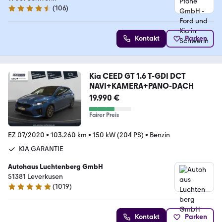
(
106
)
4.6 Sterne
Kontakt
Parken
Kia CEED GT 1.6 T-GDI DCT
NAVI+KAMERA+PANO-DACH
19.990 €
Fairer Preis
EZ 07/2020
•
103.260 km
•
150 kW (204 PS)
•
Benzin
KIA GARANTIE
Autohaus Luchtenberg GmbH
51381 Leverkusen
(
1019
)
4.8 Sterne
Kontakt
Parken