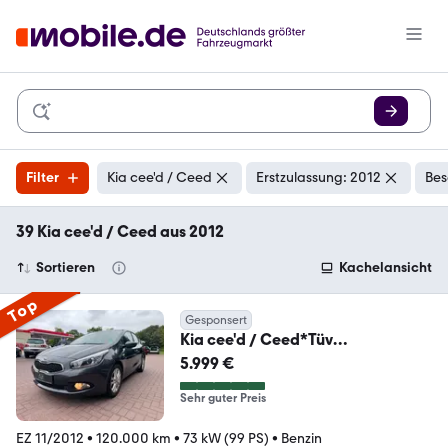
Filter
Kia cee'd / Ceed
Erstzulassung: 2012
Bes
39 Kia cee'd / Ceed aus 2012
Sortieren
Kachelansicht
Top
Gesponsert
Kia cee'd / Ceed*Tüv
Neu*2.Hand*120.000Km*
5.999 €
Sehr guter Preis
EZ 11/2012
•
120.000 km
•
73 kW (99 PS)
•
Benzin