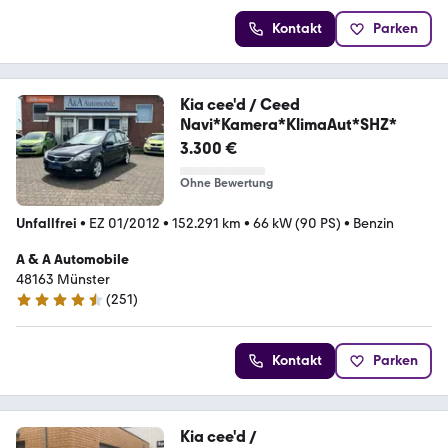
Kontakt
Parken
Kia cee'd / Ceed
Navi*Kamera*KlimaAut*SHZ*
3.300 €
Ohne Bewertung
Unfallfrei
•
EZ 01/2012
•
152.291 km
•
66 kW (90 PS)
•
Benzin
A & A Automobile
48163 Münster
(
251
)
4.5 Sterne
Kontakt
Parken
Kia cee'd /