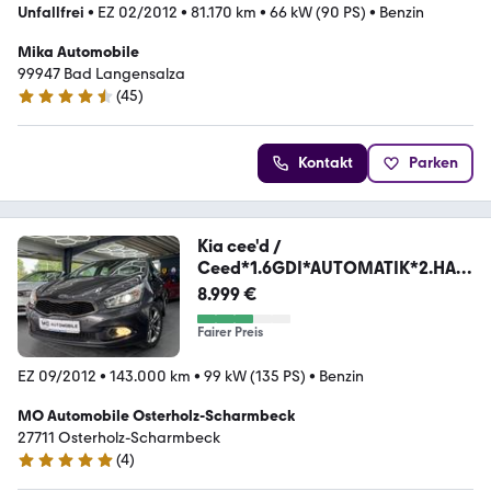
Unfallfrei
•
EZ 02/2012
•
81.170 km
•
66 kW (90 PS)
•
Benzin
Mika Automobile
99947 Bad Langensalza
(
45
)
4.6 Sterne
Kontakt
Parken
Kia cee'd /
Ceed*1.6GDI*AUTOMATIK*2.HAN
D*
8.999 €
Fairer Preis
EZ 09/2012
•
143.000 km
•
99 kW (135 PS)
•
Benzin
MO Automobile Osterholz-Scharmbeck
27711 Osterholz-Scharmbeck
(
4
)
5 Sterne