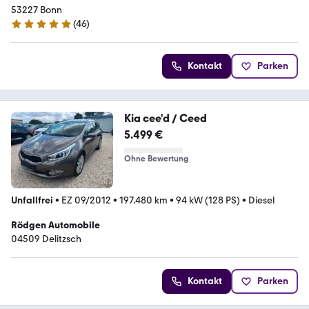
53227 Bonn
(
46
)
5 Sterne
Kontakt
Parken
Kia cee'd / Ceed
5.499 €
Ohne Bewertung
Unfallfrei
•
EZ 09/2012
•
197.480 km
•
94 kW (128 PS)
•
Diesel
Rödgen Automobile
04509 Delitzsch
Kontakt
Parken