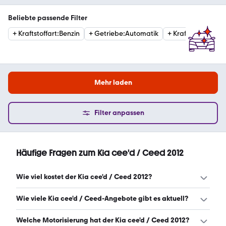
Beliebte passende Filter
+
Kraftstoffart
:
Benzin
+
Getriebe
:
Automatik
+
Kraftstoffart
:
Die
Mehr laden
Filter anpassen
Häufige Fragen zum Kia cee'd / Ceed 2012
Wie viel kostet der Kia cee'd / Ceed 2012?
Ein guter Preis für einen Kia cee'd / Ceed 2012 liegt
Wie viele Kia cee'd / Ceed-Angebote gibt es aktuell?
zwischen 3.535 € und 6.199 €. (Stand: 10.8.2026)
Es gibt insgesamt 39 Kia cee'd / Ceed bei mobile.de,
Welche Motorisierung hat der Kia cee'd / Ceed 2012?