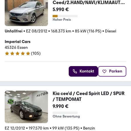
Ceed/2.HAND/NAVI/KLIMAAUTO/
SHZ/GEPFLEGT/
5.990 €
Hoher Preis
Unfallfrei
•
EZ 08/2012
•
168.373 km
•
85 kW (116 PS)
•
Diesel
Imperial Cars
45326 Essen
(
105
)
5 Sterne
Kontakt
Parken
Kia cee'd / Ceed Spirit LED / SPUR
/ TEMPOMAT
9.990 €
Ohne Bewertung
EZ 12/2012
•
197.570 km
•
99 kW (135 PS)
•
Benzin