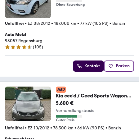
Ohne Bewertung
Unfallfrei
•
EZ 08/2012
•
187.000 km
•
77 kW (105 PS)
•
Benzin
Auto Melzl
93057 Regensburg
(
105
)
4.5 Sterne
Kontakt
Parken
NEU
Kia cee'd / Ceed Sporty Wagon
1.4 CVVT 90 PS Spi...
5.600 €
Verhandlungsbasis
Guter Preis
Unfallfrei
•
EZ 10/2012
•
78.300 km
•
66 kW (90 PS)
•
Benzin