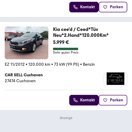
Kontakt
Parken
Kia cee'd / Ceed*Tüv
Neu*2.Hand*120.000Km*
5.999 €
Sehr guter Preis
EZ 11/2012
•
120.000 km
•
73 kW (99 PS)
•
Benzin
CAR SELL Cuxhaven
27474 Cuxhaven
Kontakt
Parken