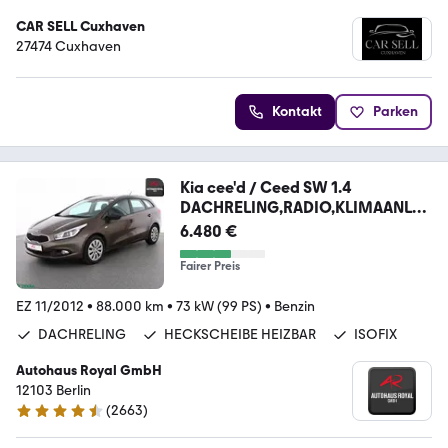
CAR SELL Cuxhaven
27474 Cuxhaven
Kontakt
Parken
Kia cee'd / Ceed SW 1.4
DACHRELING,RADIO,KLIMAANLA
GE
6.480 €
Fairer Preis
EZ 11/2012
•
88.000 km
•
73 kW (99 PS)
•
Benzin
DACHRELING
HECKSCHEIBE HEIZBAR
ISOFIX
Autohaus Royal GmbH
12103 Berlin
(
2663
)
4.6 Sterne