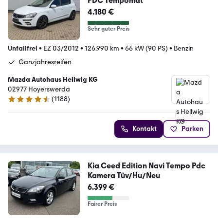
PDC Tempomat
4.180 €
Sehr guter Preis
Unfallfrei
•
EZ 03/2012
•
126.990 km
•
66 kW (90 PS)
•
Benzin
Ganzjahresreifen
Mazda Autohaus Hellwig KG
02977 Hoyerswerda
(
1188
)
4.7 Sterne
Kontakt
Parken
Kia Ceed Edition Navi Tempo Pdc
Kamera Tüv/Hu/Neu
6.399 €
Fairer Preis