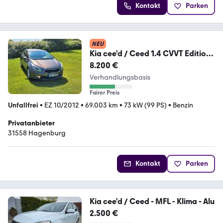
Kontakt
Parken
NEU
Kia cee'd / Ceed 1.4 CVVT Edition
7 Edition 7
8.200 €
Verhandlungsbasis
Fairer Preis
Unfallfrei
•
EZ 10/2012
•
69.003 km
•
73 kW (99 PS)
•
Benzin
Privatanbieter
31558 Hagenburg
Kontakt
Parken
Kia cee'd / Ceed - MFL - Klima - Alu
2.500 €