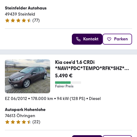
Steinfelder Autohaus
49439 Steinfeld
(
77
)
4.3 Sterne
Kontakt
Parken
Kia cee'd 1.6 CRDi
*NAVI*PDC*TEMPO*RFK*SHZ*MF
L*
5.490 €
Fairer Preis
EZ 06/2012
•
178.000 km
•
94 kW (128 PS)
•
Diesel
Autopark Hohenlohe
74613 Öhringen
(
22
)
4.4 Sterne