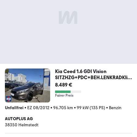
Kia Ceed 1.6 GDI Vision
SITZHZG+PDC+BEH.LENKRADKlim
a
8.489 €
Fairer Preis
Unfallfrei
•
EZ 08/2012
•
96.705 km
•
99 kW (135 PS)
•
Benzin
AUTOPLUS AG
38350 Helmstedt