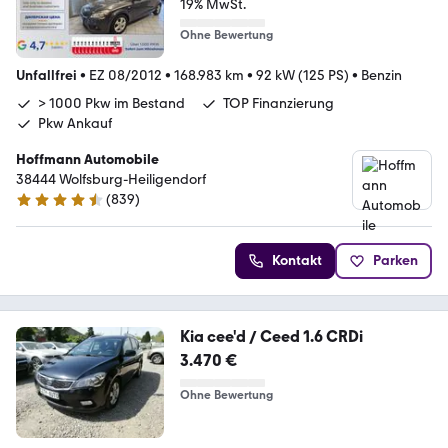
19% MwSt.
Ohne Bewertung
Unfallfrei
•
EZ 08/2012
•
168.983 km
•
92 kW (125 PS)
•
Benzin
> 1000 Pkw im Bestand
TOP Finanzierung
Pkw Ankauf
Hoffmann Automobile
38444 Wolfsburg-Heiligendorf
(
839
)
4.5 Sterne
Kontakt
Parken
Kia cee'd / Ceed 1.6 CRDi
3.470 €
Ohne Bewertung