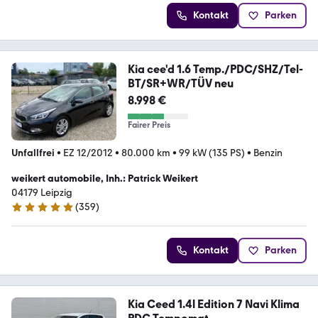
Kontakt
Parken
Kia cee'd 1.6 Temp./PDC/SHZ/Tel-
BT/SR+WR/TÜV neu
8.998 €
Fairer Preis
Unfallfrei
•
EZ 12/2012
•
80.000 km
•
99 kW (135 PS)
•
Benzin
weikert automobile, Inh.: Patrick Weikert
04179 Leipzig
(
359
)
4.9 Sterne
Kontakt
Parken
Kia Ceed 1.4l Edition 7 Navi Klima