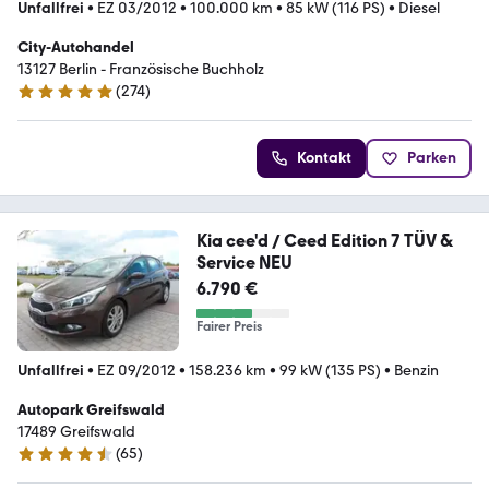
Unfallfrei
•
EZ 03/2012
•
100.000 km
•
85 kW (116 PS)
•
Diesel
City-Autohandel
13127 Berlin - Französische Buchholz
(
274
)
4.8 Sterne
Kontakt
Parken
Kia cee'd / Ceed Edition 7 TÜV &
Service NEU
6.790 €
Fairer Preis
Unfallfrei
•
EZ 09/2012
•
158.236 km
•
99 kW (135 PS)
•
Benzin
Autopark Greifswald
17489 Greifswald
(
65
)
4.7 Sterne