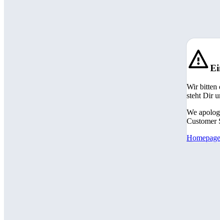
Ei
Wir bitten
steht Dir 
We apologi
Customer S
Homepag