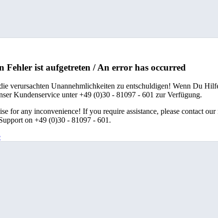
n Fehler ist aufgetreten / An error has occurred
 die verursachten Unannehmlichkeiten zu entschuldigen! Wenn Du Hilfe
unser Kundenservice unter +49 (0)30 - 81097 - 601 zur Verfügung.
se for any inconvenience! If you require assistance, please contact our
upport on +49 (0)30 - 81097 - 601.
e