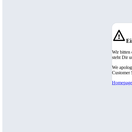
Ei
Wir bitten
steht Dir 
We apologi
Customer S
Homepag