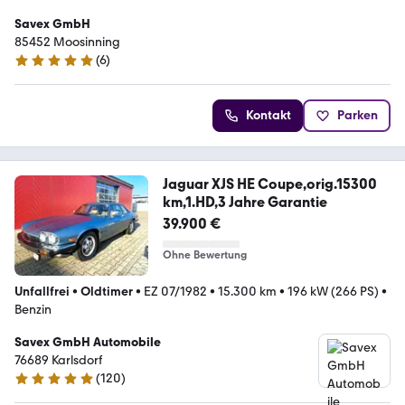
Savex GmbH
85452 Moosinning
(
6
)
4.9 Sterne
Kontakt
Parken
Jaguar XJS HE Coupe,orig.15300
km,1.HD,3 Jahre Garantie
39.900 €
Ohne Bewertung
Unfallfrei
•
Oldtimer
•
EZ 07/1982
•
15.300 km
•
196 kW (266 PS)
•
Benzin
Savex GmbH Automobile
76689 Karlsdorf
(
120
)
4.9 Sterne