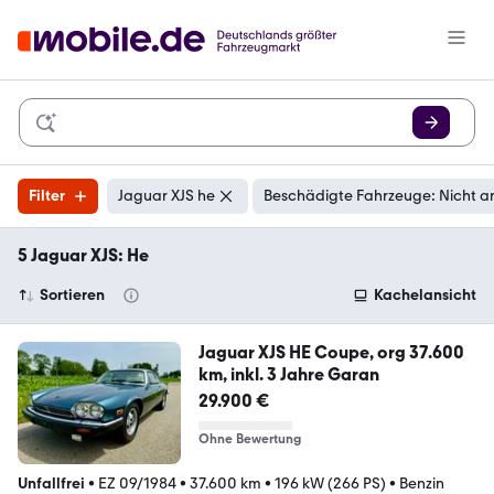
Filter
Jaguar XJS he
Beschädigte Fahrzeuge: Nicht a
5 Jaguar XJS: He
Sortieren
Kachelansicht
Jaguar XJS HE Coupe, org 37.600
km, inkl. 3 Jahre Garan
29.900 €
Ohne Bewertung
Unfallfrei
•
EZ 09/1984
•
37.600 km
•
196 kW (266 PS)
•
Benzin