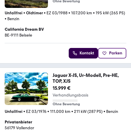
Ohne Bewertung
Unfallfrei
•
Oldtimer
•
EZ 03/1988
•
107.200 km
•
195 kW (265 PS)
•
Benzin
California Dream BV
BE-9111 Belsele
Kontakt
Parken
Jaguar X-JS, Ur-Modell, Pre-HE,
TOP, XJS
15.999 €
Verhandlungsbasis
Ohne Bewertung
Unfallfrei
•
EZ 03/1976
•
111.000 km
•
211 kW (287 PS)
•
Benzin
Privatanbieter
56179 Vallendar