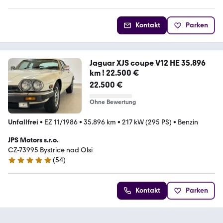
Kontakt
Parken
Jaguar XJS coupe V12 HE 35.896
km ! 22.500 €
22.500 €
Ohne Bewertung
Unfallfrei
•
EZ 11/1986
•
35.896 km
•
217 kW (295 PS)
•
Benzin
JPS Motors s.r.o.
CZ-73995 Bystrice nad Olsi
(
54
)
4.8 Sterne
Kontakt
Parken