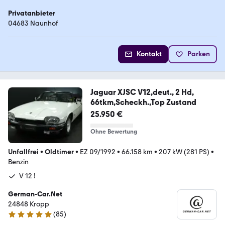
Privatanbieter
04683 Naunhof
Kontakt
Parken
Jaguar XJSC V12,deut., 2 Hd,
66tkm,Scheckh.,Top Zustand
25.950 €
Ohne Bewertung
Unfallfrei
•
Oldtimer
•
EZ 09/1992
•
66.158 km
•
207 kW (281 PS)
•
Benzin
V 12 !
German-Car.Net
24848 Kropp
(
85
)
4.8 Sterne