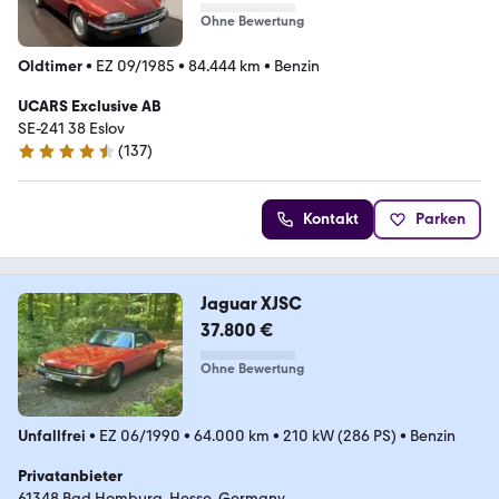
Ohne Bewertung
Oldtimer
•
EZ 09/1985
•
84.444 km
•
Benzin
UCARS Exclusive AB
SE-241 38 Eslov
(
137
)
4.7 Sterne
Kontakt
Parken
Jaguar XJSC
37.800 €
Ohne Bewertung
Unfallfrei
•
EZ 06/1990
•
64.000 km
•
210 kW (286 PS)
•
Benzin
Privatanbieter
61348 Bad Homburg, Hesse, Germany