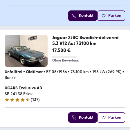
Kontakt
Parken
Jaguar XJSC Swedish-delivered
5.3 V12 Aut 73100 km
17.500 €
Ohne Bewertung
Unfallfrei
•
Oldtimer
•
EZ 05/1986
•
73.100 km
•
198 kW (269 PS)
•
Benzin
UCARS Exclusive AB
SE-241 38 Eslov
(
137
)
4.7 Sterne
Kontakt
Parken