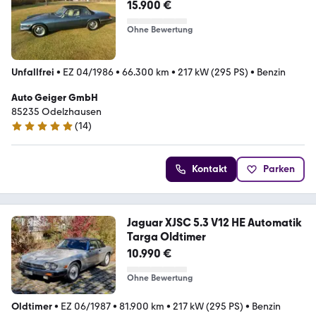
15.900 €
Ohne Bewertung
Unfallfrei
•
EZ 04/1986
•
66.300 km
•
217 kW (295 PS)
•
Benzin
Auto Geiger GmbH
85235 Odelzhausen
(
14
)
5 Sterne
Kontakt
Parken
Jaguar XJSC 5.3 V12 HE Automatik
Targa Oldtimer
10.990 €
Ohne Bewertung
Oldtimer
•
EZ 06/1987
•
81.900 km
•
217 kW (295 PS)
•
Benzin