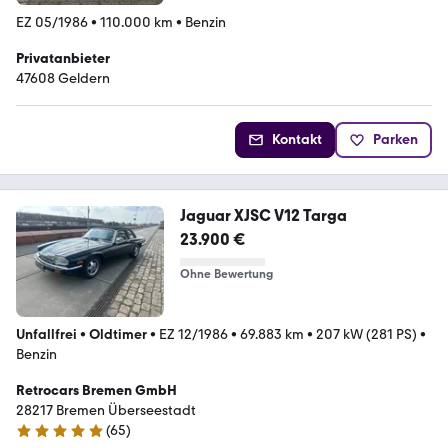
EZ 05/1986
•
110.000 km
•
Benzin
Privatanbieter
47608 Geldern
Kontakt
Parken
Jaguar XJSC V12 Targa
23.900 €
Ohne Bewertung
Unfallfrei
•
Oldtimer
•
EZ 12/1986
•
69.883 km
•
207 kW (281 PS)
•
Benzin
Retrocars Bremen GmbH
28217 Bremen Überseestadt
(
65
)
4.8 Sterne