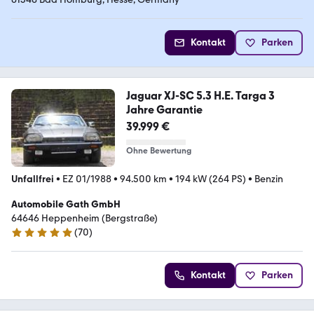
Kontakt
Parken
Jaguar XJ-SC 5.3 H.E. Targa 3
Jahre Garantie
39.999 €
Ohne Bewertung
Unfallfrei
•
EZ 01/1988
•
94.500 km
•
194 kW (264 PS)
•
Benzin
Automobile Gath GmbH
64646 Heppenheim (Bergstraße)
(
70
)
5 Sterne
Kontakt
Parken