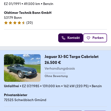
EZ 01/1991
•
49.500 km
•
Benzin
Oldtimer Technik Bonn GmbH
53179 Bonn
(
20
)
4.7 Sterne
Kontakt
Parken
Jaguar XJ-SC Targa Cabriolet
26.500 €
Verhandlungsbasis
Ohne Bewertung
Unfallfrei
•
EZ 07/1985
•
139.000 km
•
162 kW (220 PS)
•
Benzin
Privatanbieter
72525 Schwäbisch Gmünd