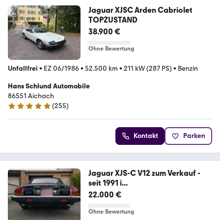
Jaguar XJSC Arden Cabriolet
TOPZUSTAND
38.900 €
Ohne Bewertung
Unfallfrei
•
EZ 06/1986
•
52.500 km
•
211 kW (287 PS)
•
Benzin
Hans Schlund Automobile
86551 Aichach
(
255
)
4.9 Sterne
Kontakt
Parken
Jaguar XJS-C V12 zum Verkauf -
seit 1991 i...
22.000 €
Ohne Bewertung