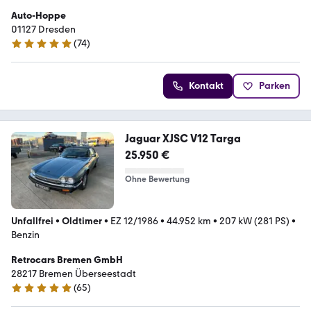
Auto-Hoppe
01127 Dresden
(
74
)
4.9 Sterne
Kontakt
Parken
Jaguar XJSC V12 Targa
25.950 €
Ohne Bewertung
Unfallfrei
•
Oldtimer
•
EZ 12/1986
•
44.952 km
•
207 kW (281 PS)
•
Benzin
Retrocars Bremen GmbH
28217 Bremen Überseestadt
(
65
)
4.8 Sterne