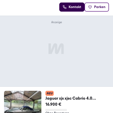
Kontakt
Parken
NEU
Jaguar xjs xjsc Cabrio 4.0
Oldtimer sehr s...
16.900 €
Ohne Bewertung