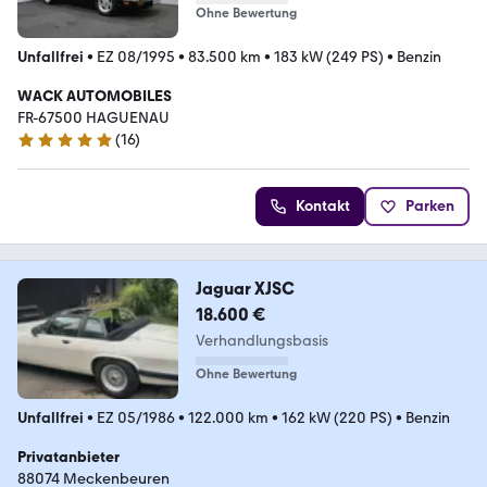
Ohne Bewertung
Unfallfrei
•
EZ 08/1995
•
83.500 km
•
183 kW (249 PS)
•
Benzin
WACK AUTOMOBILES
FR-67500 HAGUENAU
(
16
)
4.9 Sterne
Kontakt
Parken
Jaguar XJSC
18.600 €
Verhandlungsbasis
Ohne Bewertung
Unfallfrei
•
EZ 05/1986
•
122.000 km
•
162 kW (220 PS)
•
Benzin
Privatanbieter
88074 Meckenbeuren