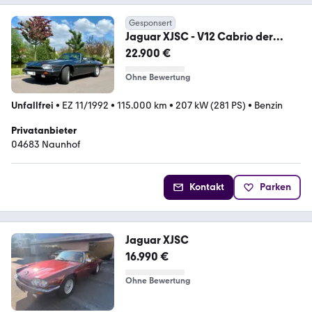
Gesponsert
Jaguar XJSC - V12 Cabrio der
Königsklasse
22.900 €
Ohne Bewertung
Unfallfrei
•
EZ 11/1992
•
115.000 km
•
207 kW (281 PS)
•
Benzin
Privatanbieter
04683 Naunhof
Kontakt
Parken
Jaguar XJSC
16.990 €
Ohne Bewertung