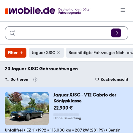
Filter
Jaguar XJSC
Beschädigte Fahrzeuge: Nicht an
20 Jaguar XJSC Gebrauchtwagen
Sortieren
Kachelansicht
Jaguar XJSC - V12 Cabrio der
Königsklasse
22.900 €
Ohne Bewertung
Unfallfrei
•
EZ 11/1992
•
115.000 km
•
207 kW (281 PS)
•
Benzin