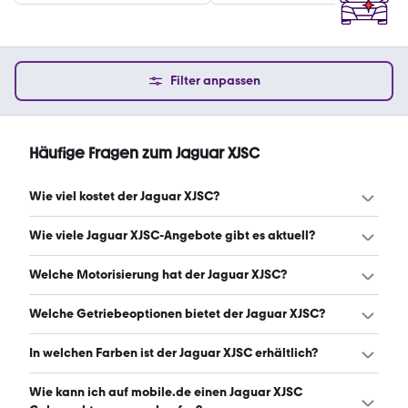
Filter anpassen
Häufige Fragen zum Jaguar XJSC
Wie viel kostet der Jaguar XJSC?
Ein guter Preis für einen Jaguar XJSC liegt zwischen 17.372
Wie viele Jaguar XJSC-Angebote gibt es aktuell?
€ und 26.087 €. (Stand: 9.8.2026)
Es gibt insgesamt 20 Jaguar XJSC bei mobile.de, davon
Welche Motorisierung hat der Jaguar XJSC?
20 Gebraucht- und 0 Neuwagen. (Stand: 9.8.2026)
Der Jaguar XJSC hat Leistungen zwischen 220 und 295
Welche Getriebeoptionen bietet der Jaguar XJSC?
PS. (Stand: 9.8.2026)
Der Jaguar XJSC ist mit automatischem und manuellem
In welchen Farben ist der Jaguar XJSC erhältlich?
Getriebe erhältlich. (Stand: 9.8.2026)
Den Jaguar XJSC gibt es in folgenden Farben: blau, rot,
Wie kann ich auf mobile.de einen Jaguar XJSC
weiß, schwarz, grau, braun und silber. Die häufigste Farbe