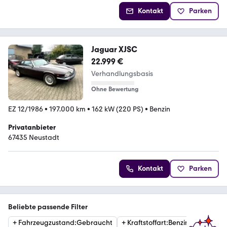
Kontakt
Parken
Jaguar XJSC
22.999 €
Verhandlungsbasis
Ohne Bewertung
EZ 12/1986
•
197.000 km
•
162 kW (220 PS)
•
Benzin
Privatanbieter
67435 Neustadt
Kontakt
Parken
Beliebte passende Filter
+
Fahrzeugzustand
:
Gebraucht
+
Kraftstoffart
:
Benzin
+
Katego