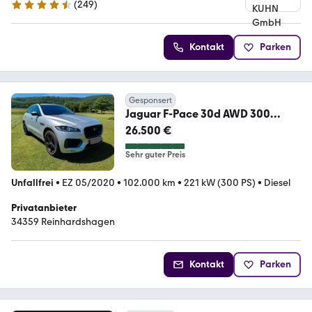
(
249
)
4.7 Sterne
Kontakt
Parken
Gesponsert
Jaguar F-Pace 30d AWD 300
SPORT Automatik 300 SPORT
26.500 €
Sehr guter Preis
Unfallfrei
•
EZ 05/2020
•
102.000 km
•
221 kW (300 PS)
•
Diesel
Privatanbieter
34359 Reinhardshagen
Kontakt
Parken