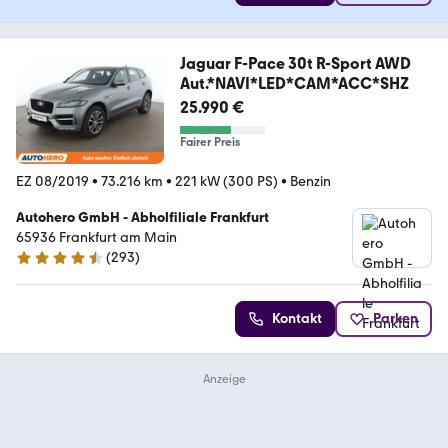
Jaguar F-Pace 30t R-Sport AWD
Aut.*NAVI*LED*CAM*ACC*SHZ
25.990 €
Fairer Preis
EZ 08/2019
•
73.216 km
•
221 kW (300 PS)
•
Benzin
Autohero GmbH - Abholfiliale Frankfurt
65936 Frankfurt am Main
(
293
)
4.6 Sterne
Kontakt
Parken