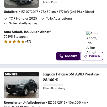
Fairer Preis
Unfallfrei
•
EZ 07/2017
•
77.650 km
•
177 kW (241 PS)
•
Diesel
TOP Händler 2025
Tolle Ausstattung
Scheckheftgepflegt
Auto Althoff, Inh. Julian Althoff
70195 Stuttgart
(
47
)
4.8 Sterne
Kontakt
Parken
Jaguar F-Pace 35t AWD Prestige
28.140 €
Ohne Bewertung
Reparierter Unfallschaden
•
EZ 05/2016
•
106.000 km
•