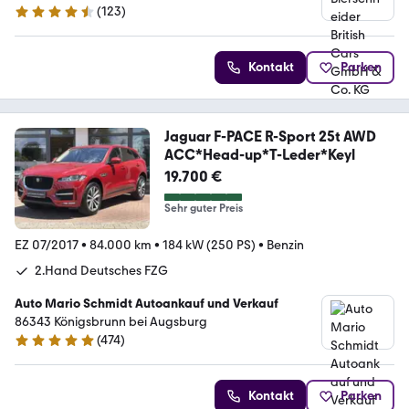
(
123
)
4.3 Sterne
Kontakt
Parken
Jaguar F-PACE R-Sport 25t AWD
ACC*Head-up*T-Leder*Keyl
19.700 €
Sehr guter Preis
EZ 07/2017
•
84.000 km
•
184 kW (250 PS)
•
Benzin
2.Hand Deutsches FZG
Auto Mario Schmidt Autoankauf und Verkauf
86343 Königsbrunn bei Augsburg
(
474
)
5 Sterne
Kontakt
Parken