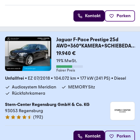
Kontakt
Parken
Jaguar F-Pace Prestige 25d
AWD+360°KAMERA+SCHIEBEDAC
H++
19.940 €
19% MwSt.
Fairer Preis
Unfallfrei
•
EZ 07/2018
•
104.072 km
•
177 kW (241 PS)
•
Diesel
Audiosystem Meridian
MEMORY Sitz
Rückfahrkamera
Stern-Center Regensburg GmbH & Co. KG
93053 Regensburg
(
192
)
4.7 Sterne
Kontakt
Parken