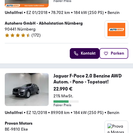
Fairer Preis
Unfallfrei
•
EZ 01/2018
•
78.702 km
•
184 kW (250 PS)
•
Benzin
Autohero GmbH - Abholstation Nürnberg
90441 Nürnberg
(
172
)
4.5 Sterne
Kontakt
Parken
Jaguar F-Pace 2.0 Benzine AWD
Autom. - Pano - Topstaat!
22.990 €
21% MwSt.
Fairer Preis
Unfallfrei
•
EZ 12/2018
•
89.908 km
•
184 kW (250 PS)
•
Benzin
Provan Motors
BE-9810 Eke