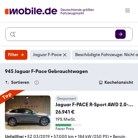
Filter
Jaguar F-Pace
Beschädigte Fahrzeuge: Nicht 
945 Jaguar F-Pace Gebrauchtwagen
Sortieren
Kachelansicht
Top
Gesponsert
Jaguar F-PACE R-Sport AWD 2.0-
Head Up-Led.-ACC-
26.941 €
19% MwSt.
Fairer Preis
Unfallfrei
•
EZ 03/2019
•
57.000 km
•
184 kW (250 PS)
•
Benzin