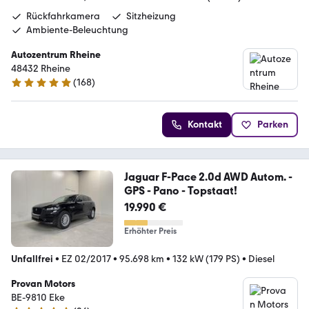
Rückfahrkamera
Sitzheizung
Ambiente-Beleuchtung
Autozentrum Rheine
48432 Rheine
(
168
)
4.9 Sterne
Kontakt
Parken
Jaguar F-Pace 2.0d AWD Autom. -
GPS - Pano - Topstaat!
19.990 €
Erhöhter Preis
Unfallfrei
•
EZ 02/2017
•
95.698 km
•
132 kW (179 PS)
•
Diesel
Provan Motors
BE-9810 Eke