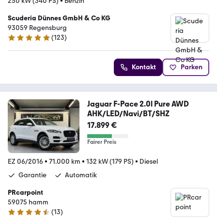
250 kW (340 PS)
•
Benzin
Scuderia Dünnes GmbH & Co KG
93059 Regensburg
(
123
)
4.8 Sterne
Kontakt
Parken
Jaguar F-Pace 2.0l Pure AWD
AHK/LED/Navi/BT/SHZ
17.899 €
Fairer Preis
EZ 06/2016
•
71.000 km
•
132 kW (179 PS)
•
Diesel
Garantie
Automatik
PRcarpoint
59075 hamm
(
13
)
4.5 Sterne