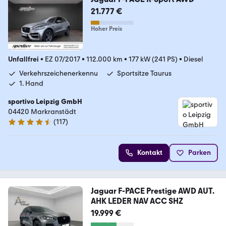
21.777 €
Hoher Preis
Unfallfrei
•
EZ 07/2017
•
112.000 km
•
177 kW (241 PS)
•
Diesel
Verkehrszeichenerkennu
Sportsitze Taurus
1. Hand
sportivo Leipzig GmbH
04420 Markranstädt
(
117
)
4.6 Sterne
Kontakt
Parken
Jaguar F-PACE Prestige AWD AUT.
AHK LEDER NAV ACC SHZ
19.999 €