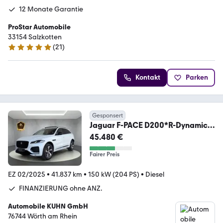
12 Monate Garantie
ProStar Automobile
33154 Salzkotten
(
21
)
4.9 Sterne
Kontakt
Parken
Gesponsert
Jaguar F-PACE D200*R-Dynamic S
AWD*BLACK PACK*
45.480 €
Fairer Preis
EZ 02/2025
•
41.837 km
•
150 kW (204 PS)
•
Diesel
FINANZIERUNG ohne ANZ.
Automobile KUHN GmbH
76744 Wörth am Rhein