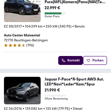
Pure|MFL|Kamera|Pano|NAV|Tem
p|PDC|SHZ|LED
22.999 €
Guter Preis
EZ 08/2017
•
104.599 km
•
250 kW (340 PS)
•
Benzin
Auto Center Maisental
72770 Reutlingen-Betzingen
(
196
)
4.4 Sterne
Kontakt
Parken
Jaguar F-Pace*R-Sport AWD Aut.
LED*Navi*Leder*Kam.*Spur
21.990 €
Ohne Bewertung
EZ 06/2016
•
139.082 km
•
132 kW (179 PS)
•
Diesel