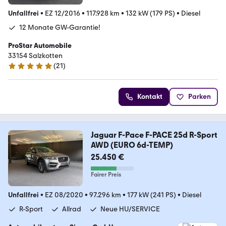
Unfallfrei
•
EZ 12/2016
•
117.928 km
•
132 kW (179 PS)
•
Diesel
12 Monate GW-Garantie!
ProStar Automobile
33154 Salzkotten
(
21
)
4.9 Sterne
Kontakt
Parken
Jaguar F-Pace F-PACE 25d R-Sport
AWD (EURO 6d-TEMP)
25.450 €
Fairer Preis
Unfallfrei
•
EZ 08/2020
•
97.296 km
•
177 kW (241 PS)
•
Diesel
R-Sport
Allrad
Neue HU/SERVICE