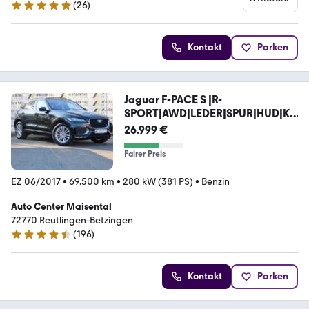
(
26
)
5 Sterne
Kontakt
Parken
Jaguar F-PACE S |R-
SPORT|AWD|LEDER|SPUR|HUD|KE
Y GO
26.999 €
Fairer Preis
EZ 06/2017
•
69.500 km
•
280 kW (381 PS)
•
Benzin
Auto Center Maisental
72770 Reutlingen-Betzingen
(
196
)
4.4 Sterne
Kontakt
Parken