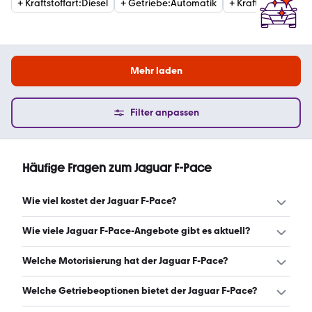
+
Kraftstoffart
:
Diesel
+
Getriebe
:
Automatik
+
Kraftstoffart
:
Ben
Mehr laden
Filter anpassen
Häufige Fragen zum Jaguar F-Pace
Wie viel kostet der Jaguar F-Pace?
Ein guter Preis für einen Jaguar F-Pace liegt zwischen
Wie viele Jaguar F-Pace-Angebote gibt es aktuell?
15.999 € und 33.900 €. (Stand: 10.8.2026)
Es gibt insgesamt 945 Jaguar F-Pace bei mobile.de,
Welche Motorisierung hat der Jaguar F-Pace?
davon 945 Gebraucht- und 0 Neuwagen. (Stand:
10.8.2026)
Der Jaguar F-Pace hat Leistungen zwischen 179 und 551
Welche Getriebeoptionen bietet der Jaguar F-Pace?
PS. (Stand: 10.8.2026)