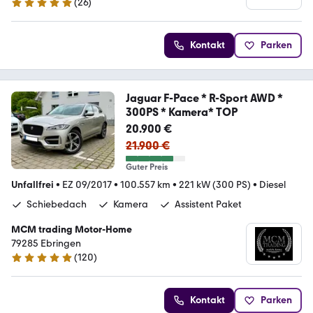
(
26
)
5 Sterne
Kontakt
Parken
Jaguar F-Pace * R-Sport AWD *
300PS * Kamera* TOP
20.900 €
21.900 €
Guter Preis
Unfallfrei
•
EZ 09/2017
•
100.557 km
•
221 kW (300 PS)
•
Diesel
Schiebedach
Kamera
Assistent Paket
MCM trading Motor-Home
79285 Ebringen
(
120
)
4.9 Sterne
Kontakt
Parken