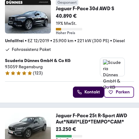
Gesponsert
Jaguar F-Pace 30d AWD S
40.890 €
19% MwSt.
Hoher Preis
Unfallfrei
•
EZ 12/2019
•
25.900 km
•
221 kW (300 PS)
•
Diesel
Fahrassistenz Paket
Scuderia Dünnes GmbH & Co KG
93059 Regensburg
(
123
)
4.8 Sterne
Kontakt
Parken
Jaguar F-Pace 25t R-Sport AWD
Aut*NAVI*LED*TEMPO*CAM*
23.250 €