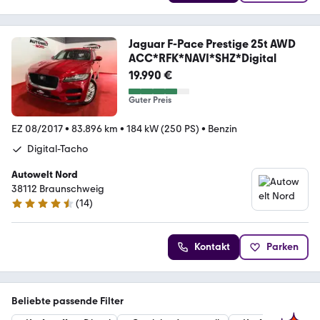
Jaguar F-Pace Prestige 25t AWD
ACC*RFK*NAVI*SHZ*Digital
19.990 €
Guter Preis
EZ 08/2017
•
83.896 km
•
184 kW (250 PS)
•
Benzin
Digital-Tacho
Autowelt Nord
38112 Braunschweig
(
14
)
4.6 Sterne
Kontakt
Parken
Beliebte passende Filter