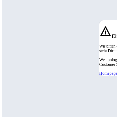
Ei
Wir bitten
steht Dir 
We apologi
Customer S
Homepag