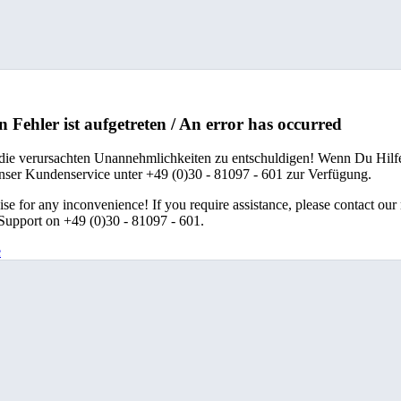
n Fehler ist aufgetreten / An error has occurred
 die verursachten Unannehmlichkeiten zu entschuldigen! Wenn Du Hilfe
unser Kundenservice unter +49 (0)30 - 81097 - 601 zur Verfügung.
se for any inconvenience! If you require assistance, please contact our
upport on +49 (0)30 - 81097 - 601.
e