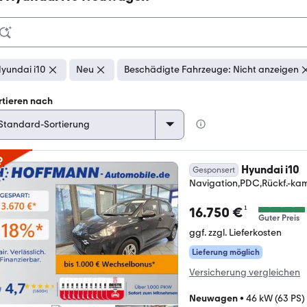
yundai i10
Neu
Beschädigte Fahrzeuge: Nicht anzeigen
rtieren nach
p
Hyundai i10
Gesponsert
Navigation,PDC,Rückf.-ka
¹
16.750 €
Guter Preis
ggf. zzgl. Lieferkosten
Lieferung möglich
Versicherung vergleichen
Neuwagen
•
46 kW (63 PS)