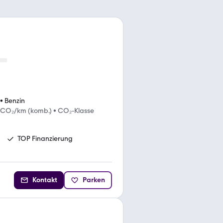
•
Benzin
 CO₂/km (komb.)
•
CO₂-Klasse
TOP Finanzierung
Kontakt
Parken