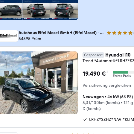
Autohaus Eifel Mosel GmbH (EifelMosel) - Toyota, Lexus und Hyundai Vertragshändler
5 Sterne
54595 Prüm
Hyundai i10
Gesponsert
Trend *Automatik*LRHZ*S
¹
19.490 €
Fairer Preis
Versicherung vergleichen
Neuwagen
•
46 kW (63 PS)
5,3 l/100km (komb.)
•
121 g
D (komb.)
LRHZ*SZHZ*NAVI*KLI