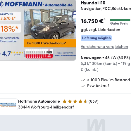
Hyundai i10
Navigation,PDC,Rückf.-ka
¹
16.750 €
Guter Preis
ggf. zzgl. Lieferkosten
Lieferung möglich
Versicherung vergleichen
Neuwagen
•
46 kW (63 PS)
5,3 l/100km (komb.)
•
119 g
D (komb.)
> 1000 Pkw im Bestand
Pkw Ankauf
Hoffmann Automobile
(
839
)
4.5 Sterne
38444 Wolfsburg-Heiligendorf