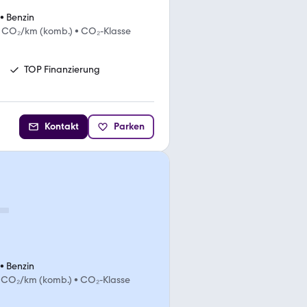
•
Benzin
g CO₂/km (komb.)
•
CO₂-Klasse
TOP Finanzierung
Kontakt
Parken
•
Benzin
 CO₂/km (komb.)
•
CO₂-Klasse