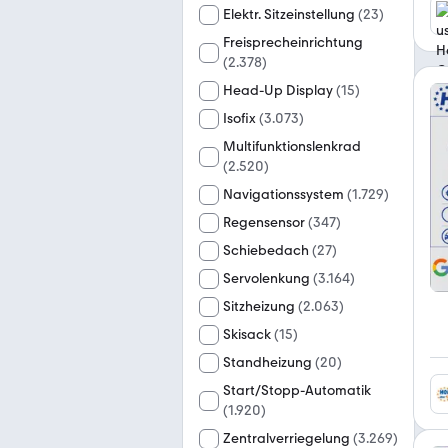
Elektr. Sitzeinstellung
(
23
)
Freisprecheinrichtung
(
2.378
)
Head-Up Display
(
15
)
Isofix
(
3.073
)
Multifunktionslenkrad
(
2.520
)
Navigationssystem
(
1.729
)
Regensensor
(
347
)
Schiebedach
(
27
)
Servolenkung
(
3.164
)
Sitzheizung
(
2.063
)
Skisack
(
15
)
Standheizung
(
20
)
Start/Stopp-Automatik
(
1.920
)
Zentralverriegelung
(
3.269
)