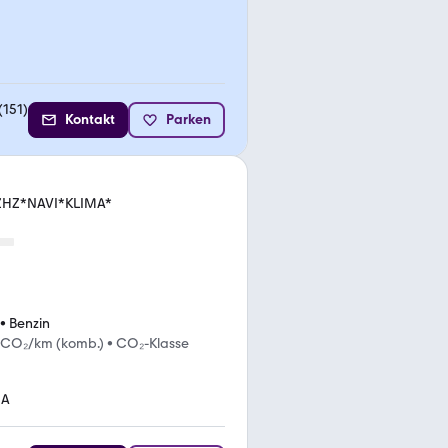
(
151
)
Kontakt
Parken
ZHZ*NAVI*KLIMA*
•
Benzin
 CO₂/km (komb.)
•
CO₂-Klasse
MA