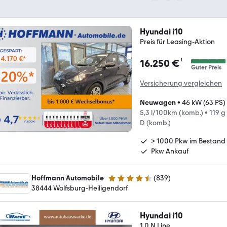
Hyundai i10
Preis für Leasing-Aktion
¹
16.250 €
Guter Preis
Versicherung vergleichen
Neuwagen
•
46 kW (63 PS)
5,3 l/100km (komb.)
•
119 g
D (komb.)
> 1000 Pkw im Bestand
Pkw Ankauf
Hoffmann Automobile
(
839
)
4.5 Sterne
38444 Wolfsburg-Heiligendorf
Hyundai i10
1.0 N Line