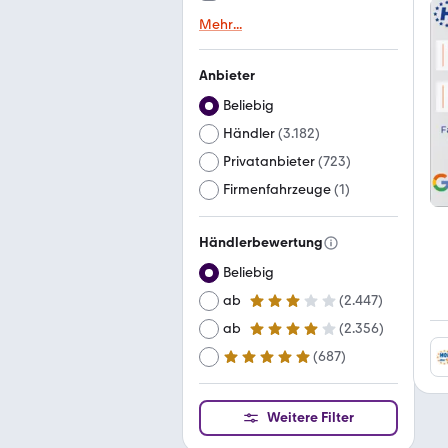
Mehr
...
Anbieter
Beliebig
Händler
(
3.182
)
Privatanbieter
(
723
)
Firmenfahrzeuge
(
1
)
Händlerbewertung
Beliebig
ab
(
2.447
)
3 Sterne
ab
(
2.356
)
4 Sterne
(
687
)
ab
5 Sterne
Weitere Filter