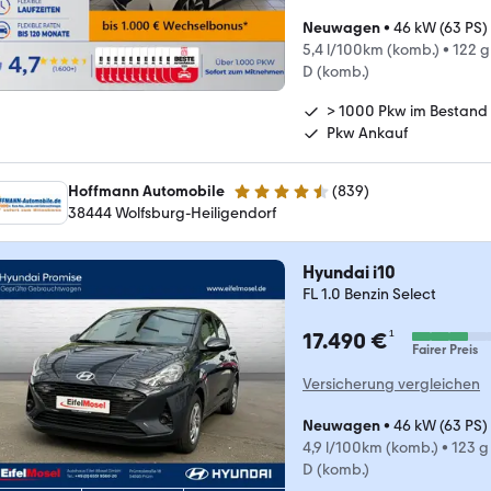
Neuwagen
•
46 kW (63 PS)
5,4 l/100km (komb.)
•
122 
D (komb.)
> 1000 Pkw im Bestand
Pkw Ankauf
Hoffmann Automobile
(
839
)
4.5 Sterne
38444 Wolfsburg-Heiligendorf
Hyundai i10
FL 1.0 Benzin Select
¹
17.490 €
Fairer Preis
Versicherung vergleichen
Neuwagen
•
46 kW (63 PS)
4,9 l/100km (komb.)
•
123 g
D (komb.)