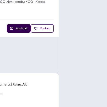
 CO₂/km (komb.)
•
CO₂-Klasse
Kontakt
Parken
amera,Sitzhzg.,Alu