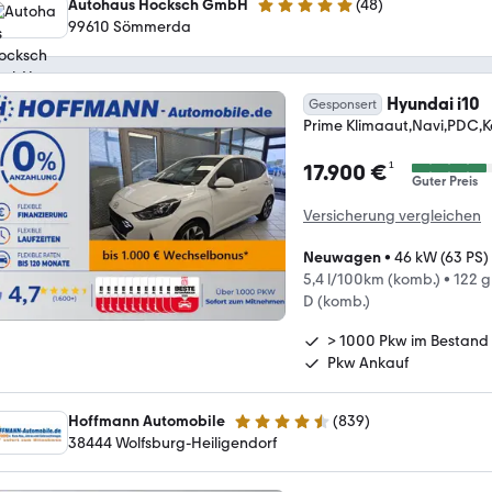
Autohaus Hocksch GmbH
(
48
)
5 Sterne
99610 Sömmerda
Hyundai i10
Gesponsert
Prime Klimaaut,Navi,PDC,K
¹
17.900 €
Guter Preis
Versicherung vergleichen
Neuwagen
•
46 kW (63 PS)
5,4 l/100km (komb.)
•
122 
D (komb.)
> 1000 Pkw im Bestand
Pkw Ankauf
Hoffmann Automobile
(
839
)
4.5 Sterne
38444 Wolfsburg-Heiligendorf