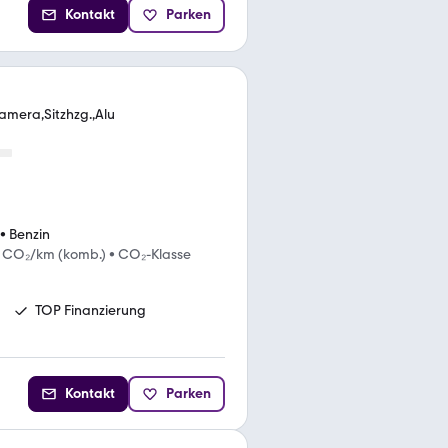
Kontakt
Parken
amera,Sitzhzg.,Alu
•
Benzin
g CO₂/km (komb.)
•
CO₂-Klasse
TOP Finanzierung
Kontakt
Parken