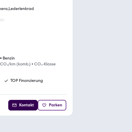
mera,Lederlenkrad
•
Benzin
 CO₂/km (komb.)
•
CO₂-Klasse
TOP Finanzierung
Kontakt
Parken