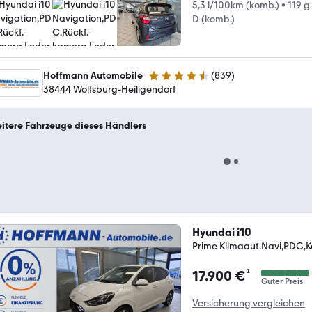
5,3 l/100km (komb.)
•
119 g
D (komb.)
Hoffmann Automobile
(
839
)
4.5 Sterne
38444 Wolfsburg-Heiligendorf
itere Fahrzeuge dieses Händlers
Hyundai i10
Prime Klimaaut,Navi,PDC,K
¹
17.900 €
Guter Preis
Versicherung vergleichen