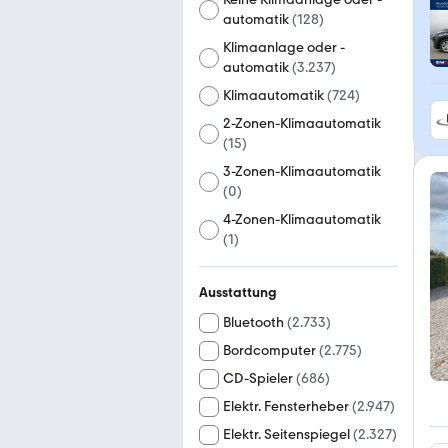
automatik
(
128
)
Klimaanlage oder -
automatik
(
3.237
)
Klimaautomatik
(
724
)
2-Zonen-Klimaautomatik
(
15
)
3-Zonen-Klimaautomatik
(
0
)
4-Zonen-Klimaautomatik
(
1
)
Ausstattung
Bluetooth
(
2.733
)
Bordcomputer
(
2.775
)
CD-Spieler
(
686
)
Elektr. Fensterheber
(
2.947
)
Elektr. Seitenspiegel
(
2.327
)