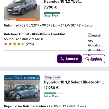
Hyundai i10 1.2 YES!
*TEMPO*SHZ*ALU*KLIMA*
7.790 €
Guter Preis
Unfallfrei
•
EZ 05/2017
•
99.395 km
•
64 kW (87 PS)
•
Benzin
Autohero GmbH - Abholfiliale Frankfurt
65936 Frankfurt am Main
(
293
)
4.6 Sterne
Kontakt
Parken
Gesponsert
Hyundai i10 1,2 Select Bluetooth
Klima PDC Winterpaket
12.950 €
Fairer Preis
Reparierter Unfallschaden
•
EZ 12/2019
•
44.481 km
•