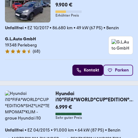
Automatik/NAVI/KLIMA/SH/PDC/
9.900 €
LENKRADHZG
Erhöhter Preis
Unfallfrei
•
EZ 10/2017
•
86.680 km
•
49 kW (67 PS)
•
Benzin
G.L.Auto GmbH
19348 Perleberg
(
68
)
4.3 Sterne
Kontakt
Parken
Hyundai
i10°FIFA°WORLD°CUP°EDITION°S
HZ°LHZ°TEMPOMAT°KLIM
6.999 €
Sehr guter Preis
Unfallfrei
•
EZ 04/2015
•
91.000 km
•
64 kW (87 PS)
•
Benzin