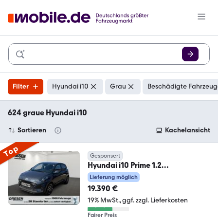
Filter
Hyundai i10
Grau
Beschädigte Fahrzeuge
624 graue Hyundai i10
Sortieren
Kachelansicht
Top
Gesponsert
Hyundai i10 Prime 1.2
Navigation*Kamera*Sitzheizung*
Lieferung möglich
Klim
19.390 €
19% MwSt.
ggf. zzgl. Lieferkosten
Fairer Preis