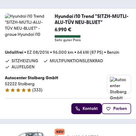
Hyundai i10 Trend "SITZH-MUTLI-
ALU-TÜV NEU-BLUET"
6.990 €
Sehr guter Preis
Unfallfrei
•
EZ 08/2016
•
96.000 km
•
64 kW (87 PS)
•
Benzin
SITZHEIZUNG
MULTIFUNKTIONSLENKRAD
ALUFELGEN
Autocenter Stolberg GmbH
52222 Stolberg
(
333
)
4.9 Sterne
Kontakt
Parken
NEU