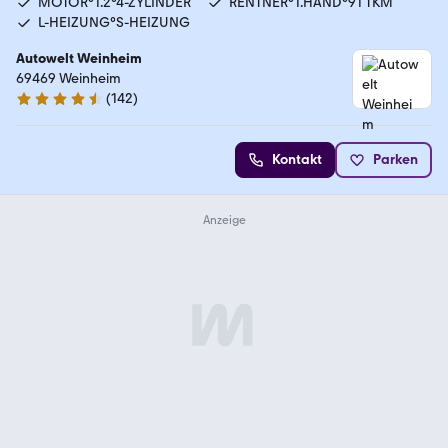
MOTOR°1.2°4-ZYLINDER
RENTNER°1.HAND°91 TKM
L-HEIZUNG°S-HEIZUNG
Autowelt Weinheim
69469 Weinheim
(
142
)
4.7 Sterne
Kontakt
Parken