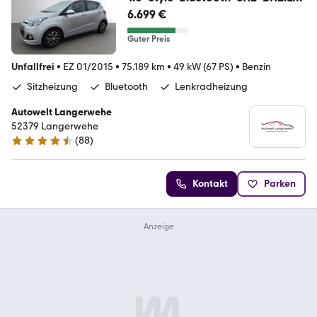
krad*Tüv Neu*
6.699 €
Guter Preis
Unfallfrei
•
EZ 01/2015
•
75.189 km
•
49 kW (67 PS)
•
Benzin
Sitzheizung
Bluetooth
Lenkradheizung
Autowelt Langerwehe
52379 Langerwehe
(
88
)
4.7 Sterne
Kontakt
Parken