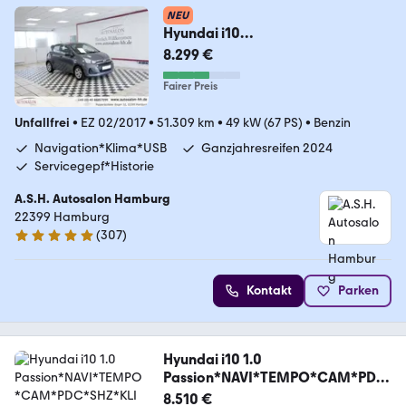
NEU
Hyundai i10
Classic*1Vorb*Serviceg*Navi*Kli
8.299 €
ma*Bluetooth*
Fairer Preis
Unfallfrei
•
EZ 02/2017
•
51.309 km
•
49 kW (67 PS)
•
Benzin
Navigation*Klima*USB
Ganzjahresreifen 2024
Servicegepf*Historie
A.S.H. Autosalon Hamburg
22399 Hamburg
(
307
)
4.9 Sterne
Kontakt
Parken
Hyundai i10 1.0
Passion*NAVI*TEMPO*CAM*PDC
*SHZ*KLIMA*
8.510 €