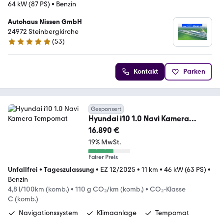
64 kW (87 PS)
•
Benzin
Autohaus Nissen GmbH
24972 Steinbergkirche
(
53
)
4.9 Sterne
Kontakt
Parken
Gesponsert
Hyundai i10 1.0 Navi Kamera
Tempomat
16.890 €
19% MwSt.
Fairer Preis
Unfallfrei
•
Tageszulassung
•
EZ 12/2025
•
11 km
•
46 kW (63 PS)
•
Benzin
4,8 l/100km (komb.)
•
110 g CO₂/km (komb.)
•
CO₂-Klasse
C (komb.)
Navigationssystem
Klimaanlage
Tempomat