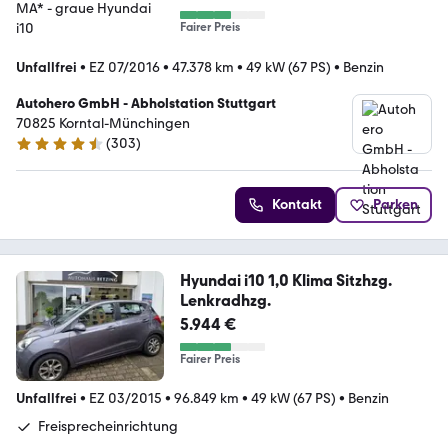
Fairer Preis
Unfallfrei
•
EZ 07/2016
•
47.378 km
•
49 kW (67 PS)
•
Benzin
Autohero GmbH - Abholstation Stuttgart
70825 Korntal-Münchingen
(
303
)
4.4 Sterne
Kontakt
Parken
Hyundai i10 1,0 Klima Sitzhzg.
Lenkradhzg.
5.944 €
Fairer Preis
Unfallfrei
•
EZ 03/2015
•
96.849 km
•
49 kW (67 PS)
•
Benzin
Freisprecheinrichtung