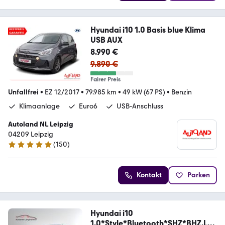
Hyundai i10 1.0 Basis blue Klima
USB AUX
8.990 €
9.890 €
Fairer Preis
Unfallfrei
•
EZ 12/2017
•
79.985 km
•
49 kW (67 PS)
•
Benzin
Klimaanlage
Euro6
USB-Anschluss
Autoland NL Leipzig
04209 Leipzig
(
150
)
4.8 Sterne
Kontakt
Parken
Hyundai i10
1.0*Style*Bluetooth*SHZ*BHZ.Len