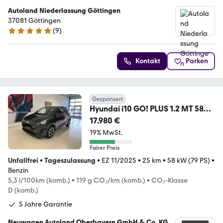
Autoland Niederlassung Göttingen
37081 Göttingen
(
9
)
5 Sterne
Kontakt
Parken
Gesponsert
Hyundai i10 GO! PLUS 1.2 MT 58
kW (79 PS) 5 Jahre Gar...
17.980 €
19% MwSt.
Fairer Preis
Unfallfrei
•
Tageszulassung
•
EZ 11/2025
•
25 km
•
58 kW (79 PS)
•
Benzin
5,3 l/100km (komb.)
•
119 g CO₂/km (komb.)
•
CO₂-Klasse
D (komb.)
5 Jahre Garantie
Neuwagen Autoland Oberbayern GmbH & Co. KG