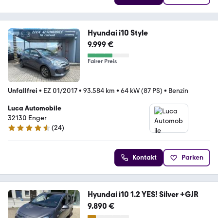
Hyundai i10 Style
9.999 €
Fairer Preis
Unfallfrei
•
EZ 01/2017
•
93.584 km
•
64 kW (87 PS)
•
Benzin
Luca Automobile
32130 Enger
(
24
)
4.7 Sterne
Kontakt
Parken
Hyundai i10 1.2 YES! Silver +GJR
9.890 €