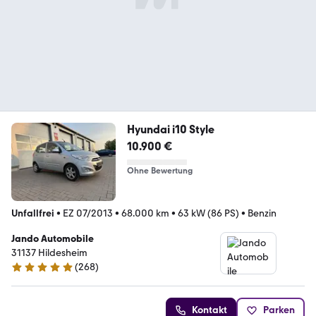
Hyundai i10 Style
10.900 €
Ohne Bewertung
Unfallfrei
•
EZ 07/2013
•
68.000 km
•
63 kW (86 PS)
•
Benzin
Jando Automobile
31137 Hildesheim
(
268
)
5 Sterne
Kontakt
Parken