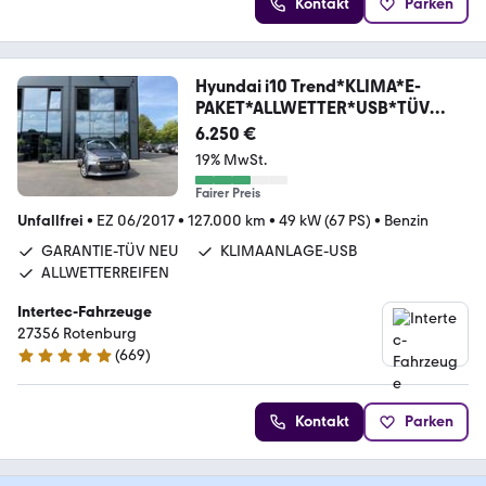
Kontakt
Parken
Hyundai i10 Trend*KLIMA*E-
PAKET*ALLWETTER*USB*TÜV
NEU*
6.250 €
19% MwSt.
Fairer Preis
Unfallfrei
•
EZ 06/2017
•
127.000 km
•
49 kW (67 PS)
•
Benzin
GARANTIE-TÜV NEU
KLIMAANLAGE-USB
ALLWETTERREIFEN
Intertec-Fahrzeuge
27356 Rotenburg
(
669
)
4.9 Sterne
Kontakt
Parken