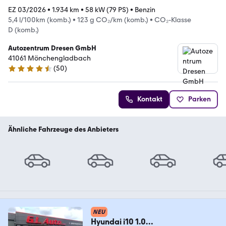
EZ 03/2026
•
1.934 km
•
58 kW (79 PS)
•
Benzin
5,4 l/100km (komb.)
•
123 g CO₂/km (komb.)
•
CO₂-Klasse
D (komb.)
Autozentrum Dresen GmbH
41061 Mönchengladbach
(
50
)
4.3 Sterne
Kontakt
Parken
Ähnliche Fahrzeuge des Anbieters
NEU
Hyundai i10 1.0