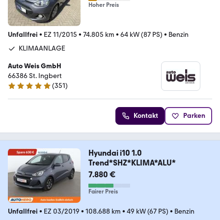
Hoher Preis
Unfallfrei
•
EZ 11/2015
•
74.805 km
•
64 kW (87 PS)
•
Benzin
KLIMAANLAGE
Auto Weis GmbH
66386 St. Ingbert
(
351
)
4.9 Sterne
Kontakt
Parken
Hyundai i10 1.0
Trend*SHZ*KLIMA*ALU*
7.880 €
Fairer Preis
Unfallfrei
•
EZ 03/2019
•
108.688 km
•
49 kW (67 PS)
•
Benzin