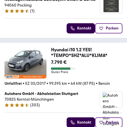
94060 Pocking
(
1
)
4.7 Sterne
Kontakt
Parken
Hyundai i10 1.2 YES!
*TEMPO*SHZ*ALU*KLIMA*
7.790 €
Guter Preis
Unfallfrei
•
EZ 05/2017
•
99.395 km
•
64 kW (87 PS)
•
Benzin
Autohero GmbH - Abholstation Stuttgart
70825 Korntal-Münchingen
(
303
)
4.4 Sterne
Kontakt
Parken