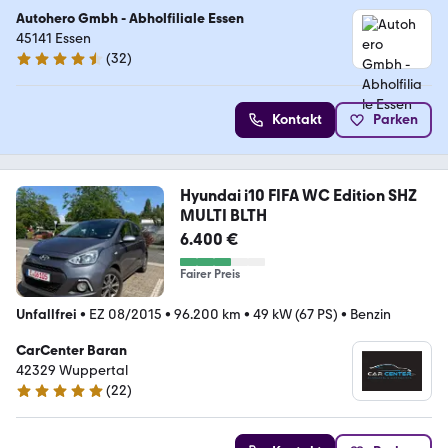
Autohero Gmbh - Abholfiliale Essen
45141 Essen
(
32
)
4.7 Sterne
Kontakt
Parken
Hyundai i10 FIFA WC Edition SHZ
MULTI BLTH
6.400 €
Fairer Preis
Unfallfrei
•
EZ 08/2015
•
96.200 km
•
49 kW (67 PS)
•
Benzin
CarCenter Baran
42329 Wuppertal
(
22
)
4.8 Sterne