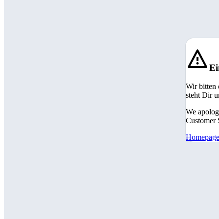
Ei
Wir bitten
steht Dir 
We apologi
Customer S
Homepag