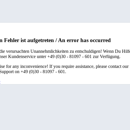
n Fehler ist aufgetreten / An error has occurred
 die verursachten Unannehmlichkeiten zu entschuldigen! Wenn Du Hilfe
unser Kundenservice unter +49 (0)30 - 81097 - 601 zur Verfügung.
se for any inconvenience! If you require assistance, please contact our
upport on +49 (0)30 - 81097 - 601.
e