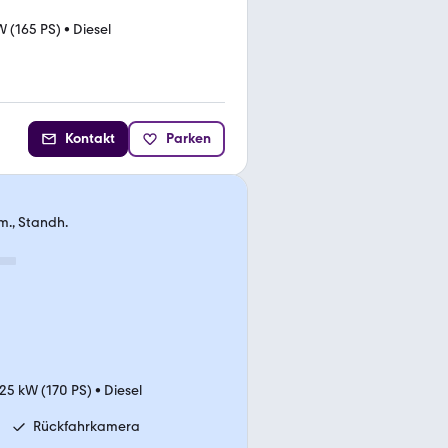
W (165 PS)
•
Diesel
Kontakt
Parken
om., Standh.
25 kW (170 PS)
•
Diesel
Rückfahrkamera