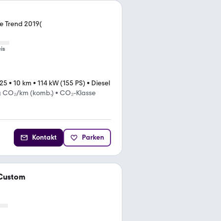
ne Trend 2019(
is
025
•
10 km
•
114 kW (155 PS)
•
Diesel
g CO₂/km (komb.)
•
CO₂-Klasse
Kontakt
Parken
 Custom