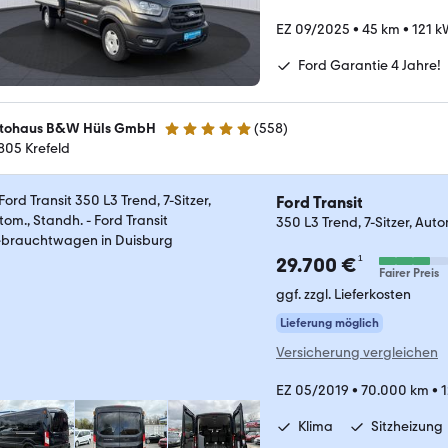
EZ 09/2025
•
45 km
•
121 k
Ford Garantie 4 Jahre!
tohaus B&W Hüls GmbH
(
558
)
4.9 Sterne
805 Krefeld
Ford Transit
350 L3 Trend, 7-Sitzer, Aut
¹
29.700 €
Fairer Preis
ggf. zzgl. Lieferkosten
Lieferung möglich
Versicherung vergleichen
EZ 05/2019
•
70.000 km
•
1
Klima
Sitzheizung