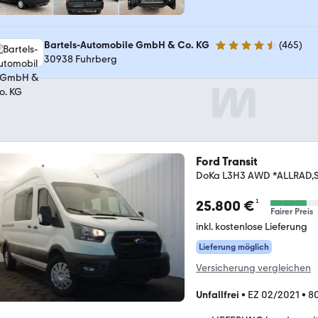
Bartels-Automobile GmbH & Co. KG
(
465
)
4.6 Sterne
30938 Fuhrberg
Ford Transit
DoKa L3H3 AWD *ALLRAD,S
¹
25.800 €
Fairer Preis
inkl. kostenlose Lieferung
Lieferung möglich
Versicherung vergleichen
Unfallfrei
•
EZ 02/2021
•
8