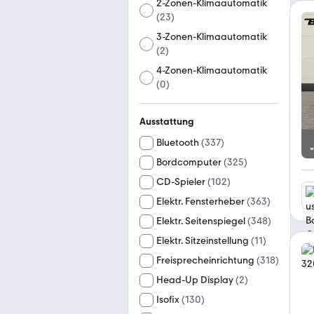
2-Zonen-Klimaautomatik
(
23
)
3-Zonen-Klimaautomatik
(
2
)
4-Zonen-Klimaautomatik
(
0
)
Ausstattung
Bluetooth
(
337
)
Bordcomputer
(
325
)
CD-Spieler
(
102
)
Elektr. Fensterheber
(
363
)
Elektr. Seitenspiegel
(
348
)
Elektr. Sitzeinstellung
(
11
)
Freisprecheinrichtung
(
318
)
Head-Up Display
(
2
)
Isofix
(
130
)