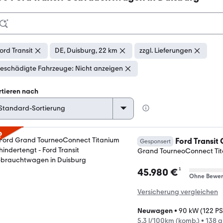
ord Transit
DE, Duisburg, 22 km
zzgl. Lieferungen
eschädigte Fahrzeuge: Nicht anzeigen
rtieren nach
p
Ford Transit
Gesponsert
Grand TourneoConnect Tit
¹
45.980 €
Ohne Bewer
Versicherung vergleichen
Neuwagen
•
90 kW (122 PS
5,3 l/100km (komb.)
•
138 