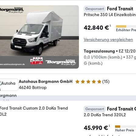
Ford Transit
Gesponsert
Pritsche 350 L4 Einzelkabi
¹
42.840 €
Erhöhter Pre
Versicherung vergleichen
Tageszulassung
•
EZ 12/2
0,0 l/100km (komb.)
•
337 
G (komb.)
Autohaus Borgmann GmbH
(
15
)
4.8 Sterne
46240 Bottrop
Ford Transit
Gesponsert
2.0 DoKa Trend 320L2
¹
45.990 €
Hoher Preis