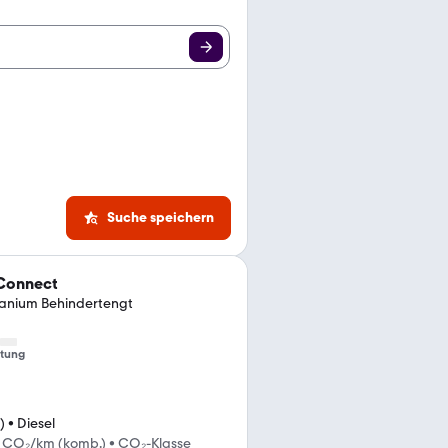
Suche speichern
 Connect
anium Behindertengt
tung
)
•
Diesel
g CO₂/km (komb.)
•
CO₂-Klasse