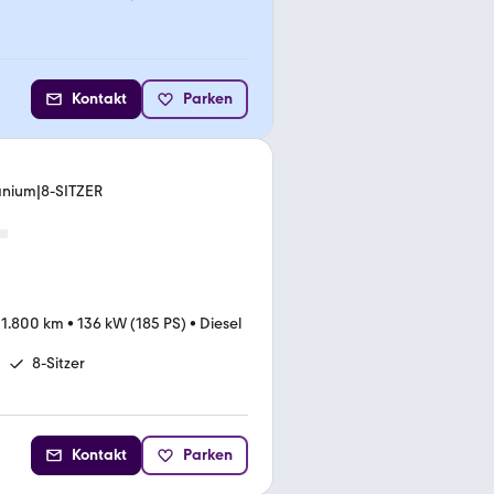
Kontakt
Parken
anium|8-SITZER
11.800 km
•
136 kW (185 PS)
•
Diesel
8-Sitzer
Kontakt
Parken