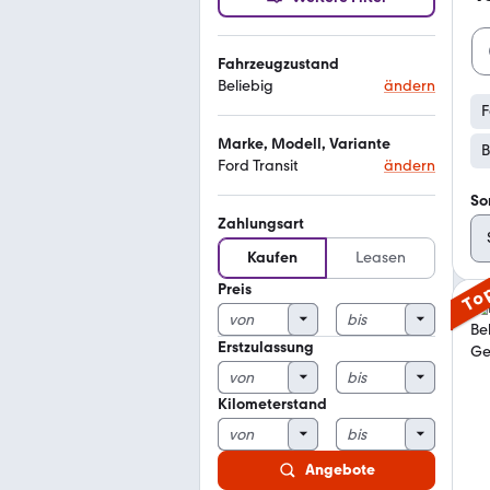
Fahrzeugzustand
Beliebig
ändern
F
Marke, Modell, Variante
B
Ford Transit
ändern
So
Zahlungsart
Kaufen
Leasen
Preis
To
Erstzulassung
Kilometerstand
Angebote