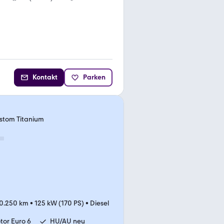
Kontakt
Parken
ustom Titanium
0.250 km
•
125 kW (170 PS)
•
Diesel
tor Euro 6
HU/AU neu