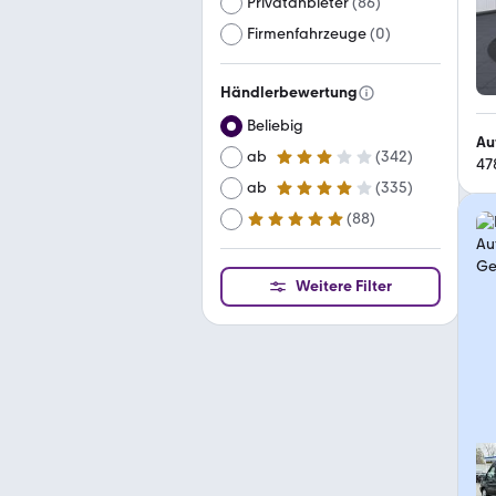
Privatanbieter
(
86
)
Firmenfahrzeuge
(
0
)
Händlerbewertung
Beliebig
Au
ab
(
342
)
47
3 Sterne
ab
(
335
)
4 Sterne
(
88
)
ab
5 Sterne
Weitere Filter