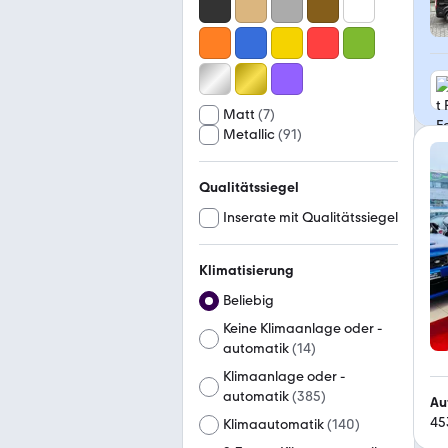
Matt
(
7
)
Metallic
(
91
)
Qualitätssiegel
Inserate mit Qualitätssiegel
Klimatisierung
Beliebig
Keine Klimaanlage oder -
automatik
(
14
)
Klimaanlage oder -
automatik
(
385
)
Au
45
Klimaautomatik
(
140
)