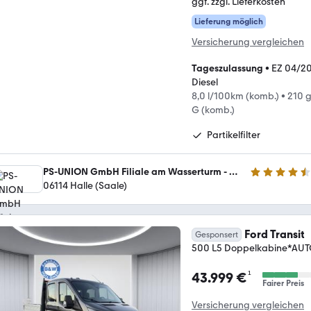
ggf. zzgl. Lieferkosten
Lieferung möglich
Versicherung vergleichen
Tageszulassung
•
EZ 04/2
Diesel
8,0 l/100km (komb.)
•
210 
G (komb.)
Partikelfilter
PS-UNION GmbH Filiale am Wasserturm - MG - Ford
4.7 Sterne
06114 Halle (Saale)
Ford Transit
Gesponsert
500 L5 Doppelkabine*A
¹
43.999 €
Fairer Preis
Versicherung vergleichen