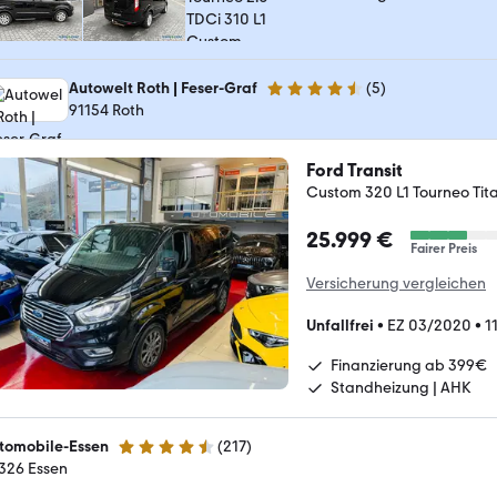
Autowelt Roth | Feser-Graf
(
5
)
4.4 Sterne
91154 Roth
Ford Transit
Custom 320 L1 Tourneo Tit
25.999 €
Fairer Preis
Versicherung vergleichen
Unfallfrei
•
EZ 03/2020
•
1
Finanzierung ab 399€
Standheizung | AHK
tomobile-Essen
(
217
)
4.7 Sterne
326 Essen