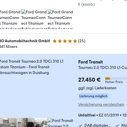
E (komb.)
IO Automobiltechnik GmbH
(
25
)
4.9 Sterne
441 Moers
Ford Transit
Tourneo 2.0 TDCi 310 L1 C
27.450 €
Hoher Preis
ggf. zzgl. Lieferkosten
Lieferung möglich
Versicherung vergleichen
Unfallfrei
•
EZ 01/2019
•
12
DAB digitaler...
Mo