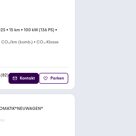
025
•
15 km
•
100 kW (136 PS)
•
g CO₂/km (komb.)
•
CO₂-Klasse
(
82
)
Kontakt
Parken
UTOMATIK*NEUWAGEN*