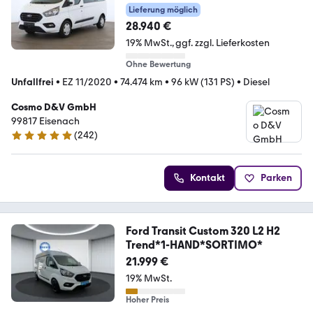
Lieferung möglich
28.940 €
19% MwSt.
ggf. zzgl. Lieferkosten
Ohne Bewertung
Unfallfrei
•
EZ 11/2020
•
74.474 km
•
96 kW (131 PS)
•
Diesel
Cosmo D&V GmbH
99817 Eisenach
(
242
)
4.9 Sterne
Kontakt
Parken
Ford Transit Custom 320 L2 H2
Trend*1-HAND*SORTIMO*
21.999 €
19% MwSt.
Hoher Preis