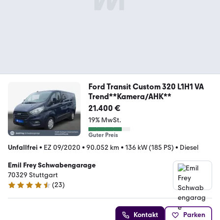
Ford Transit Custom 320 L1H1 VA
Trend**Kamera/AHK**
21.400 €
19% MwSt.
Guter Preis
Unfallfrei
•
EZ 09/2020
•
90.052 km
•
136 kW (185 PS)
•
Diesel
Emil Frey Schwabengarage
70329 Stuttgart
(
23
)
4.3 Sterne
Kontakt
Parken