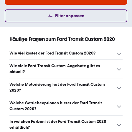
Filter anpassen
Häufige Fragen zum Ford Transit Custom 2020
Wie viel kostet der Ford Transit Custom 2020?
Ein guter Preis für einen Ford Transit Custom 2020 liegt
Wie viele Ford Transit Custom-Angebote gibt es
zwischen 13.990 € und 21.650 €. (Stand: 9.8.2026)
aktuell?
Es gibt insgesamt 296 Ford Transit Custom bei mobile.de,
Welche Motorisierung hat der Ford Transit Custom
davon 296 Gebraucht- und 0 Neuwagen. (Stand:
2020?
9.8.2026)
Der Ford Transit Custom 2020 hat Leistungen zwischen
Welche Getriebeoptionen bietet der Ford Transit
105 und 185 PS. (Stand: 9.8.2026)
Custom 2020?
Der Ford Transit Custom 2020 ist mit manuellem,
In welchen Farben ist der Ford Transit Custom 2020
automatischem und halbautomatischem Getriebe
erhältlich?