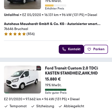
19% MwSt.
Erhöhter Preis
Unfallfrei
•
EZ 05/2020
•
16.131 km
•
96 kW (131 PS)
•
Diesel
Autohaus Maushardt GmbH & Co. KG - Autorisierter smart
Service Partner
76646 Bruchsal
(
856
)
4.9 Sterne
Kontakt
Parken
Ford Transit Custom 2.0 TDCi
KASTEN STANDHEIZ,AHK,1HD
15.880 €
19% MwSt.
Sehr guter Preis
EZ 01/2020
•
97.662 km
•
96 kW (131 PS)
•
Diesel
Tempomat
Sitzheizung
Abbiegelicht