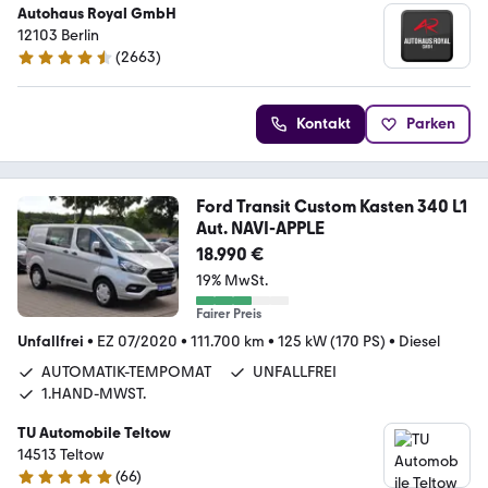
Autohaus Royal GmbH
12103 Berlin
(
2663
)
4.6 Sterne
Kontakt
Parken
Ford Transit Custom Kasten 340 L1
Aut. NAVI-APPLE
18.990 €
19% MwSt.
Fairer Preis
Unfallfrei
•
EZ 07/2020
•
111.700 km
•
125 kW (170 PS)
•
Diesel
AUTOMATIK-TEMPOMAT
UNFALLFREI
1.HAND-MWST.
TU Automobile Teltow
14513 Teltow
(
66
)
4.8 Sterne