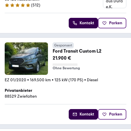
(
512
)
4.8 Sterne
Kontakt
Parken
Gesponsert
Ford Transit Custom L2
21.900 €
Ohne Bewertung
EZ 01/2020
•
169.500 km
•
125 kW (170 PS)
•
Diesel
Privatanbieter
88529 Zwiefalten
Kontakt
Parken