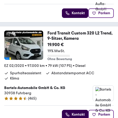
Kontakt
Parken
Ford Transit Custom 320 L2 Trend,
9-Sitzer, Kamera
19.900 €
19% MwSt.
Ohne Bewertung
EZ 02/2020
•
97.000 km
•
79 kW (107 PS)
•
Diesel
Spurhalteassistent
Abstandstempomat ACC
Klima
Bartels-Automobile GmbH & Co. KG
30938 Fuhrberg
(
465
)
4.6 Sterne
Kontakt
Parken