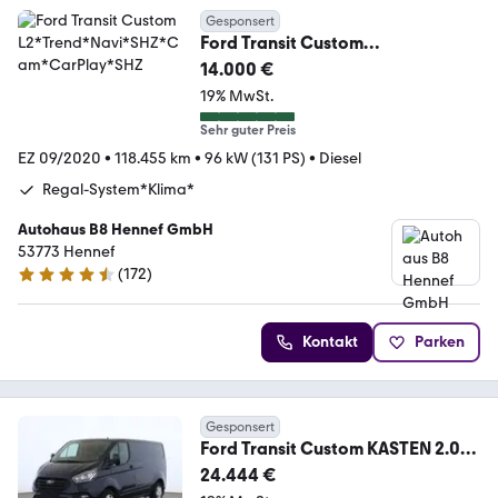
Gesponsert
Ford Transit Custom
L2*Trend*Navi*SHZ*Cam*CarPla
14.000 €
y*SHZ
19% MwSt.
Sehr guter Preis
EZ 09/2020
•
118.455 km
•
96 kW (131 PS)
•
Diesel
Regal-System*Klima*
Autohaus B8 Hennef GmbH
53773 Hennef
(
172
)
4.4 Sterne
Kontakt
Parken
Gesponsert
Ford Transit Custom KASTEN 2.0
TDCI 300 L1 TREND PTS
24.444 €