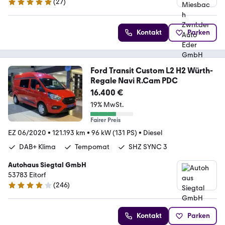
(
27
)
4.8 Sterne
Kontakt
Parken
Ford Transit Custom L2 H2 Würth-
Regale Navi R.Cam PDC
16.400 €
19% MwSt.
Fairer Preis
EZ 06/2020
•
121.193 km
•
96 kW (131 PS)
•
Diesel
DAB+ Klima
Tempomat
SHZ SYNC 3
Autohaus Siegtal GmbH
53783 Eitorf
(
246
)
4.1 Sterne
Kontakt
Parken