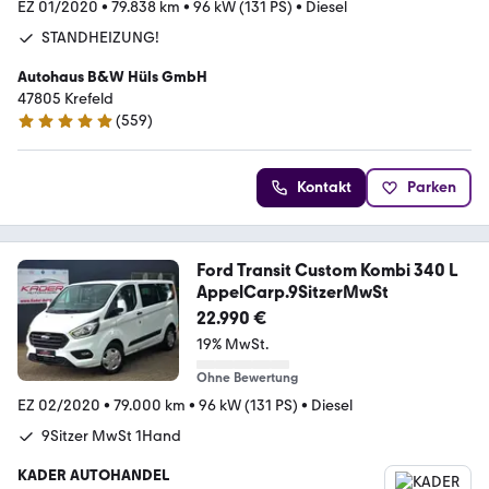
EZ 01/2020
•
79.838 km
•
96 kW (131 PS)
•
Diesel
STANDHEIZUNG!
Autohaus B&W Hüls GmbH
47805 Krefeld
(
559
)
4.9 Sterne
Kontakt
Parken
Ford Transit Custom Kombi 340 L
AppelCarp.9SitzerMwSt
22.990 €
19% MwSt.
Ohne Bewertung
EZ 02/2020
•
79.000 km
•
96 kW (131 PS)
•
Diesel
9Sitzer MwSt 1Hand
KADER AUTOHANDEL