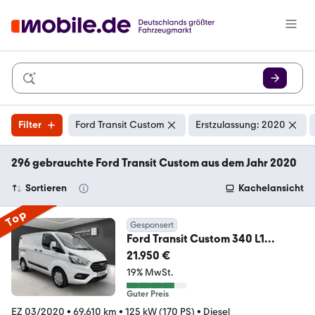
Filter
Ford Transit Custom
Erstzulassung: 2020
296 gebrauchte Ford Transit Custom aus dem Jahr 2020
Sortieren
Kachelansicht
Top
Gesponsert
Ford Transit Custom 340 L1
Klima+Sthz+Navi+Werkstatt
21.950 €
19% MwSt.
Guter Preis
EZ 03/2020
•
69.610 km
•
125 kW (170 PS)
•
Diesel