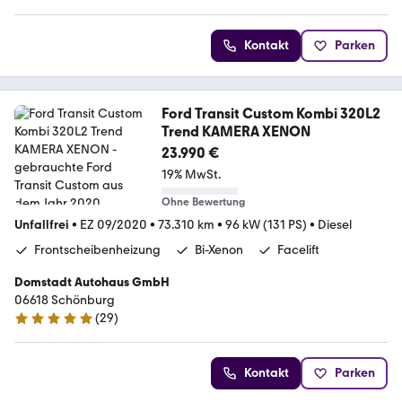
Kontakt
Parken
Ford Transit Custom Kombi 320L2
Trend KAMERA XENON
23.990 €
19% MwSt.
Ohne Bewertung
Unfallfrei
•
EZ 09/2020
•
73.310 km
•
96 kW (131 PS)
•
Diesel
Frontscheibenheizung
Bi-Xenon
Facelift
Domstadt Autohaus GmbH
06618 Schönburg
(
29
)
5 Sterne
Kontakt
Parken