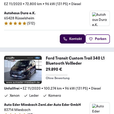
EZ 11/2020
•
72.800 km
•
96 kW (131 PS)
•
Diesel
Autohaus Dura e.K.
65428 Rüsselsheim
(
512
)
4.8 Sterne
Kontakt
Parken
Ford Transit Custom Trail 340 L1
Bluetooth Vollleder
29.890 €
Ohne Bewertung
Unfallfrei
•
EZ 11/2020
•
100.274 km
•
96 kW (131 PS)
•
Diesel
Xenon
Leder
Kamera
Auto Eder Miesbach Zwnl.der Auto Eder GmbH
83714 Miesbach