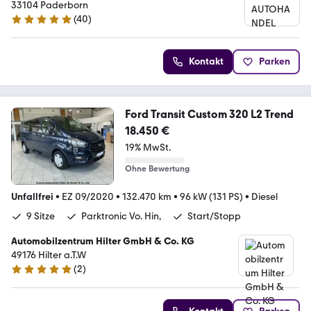
33104 Paderborn
(
40
)
4.9 Sterne
Kontakt
Parken
Ford Transit Custom 320 L2 Trend
18.450 €
19% MwSt.
Ohne Bewertung
Unfallfrei
•
EZ 09/2020
•
132.470 km
•
96 kW (131 PS)
•
Diesel
9 Sitze
Parktronic Vo. Hin,
Start/Stopp
Automobilzentrum Hilter GmbH & Co. KG
49176 Hilter a.T.W
(
2
)
4.8 Sterne