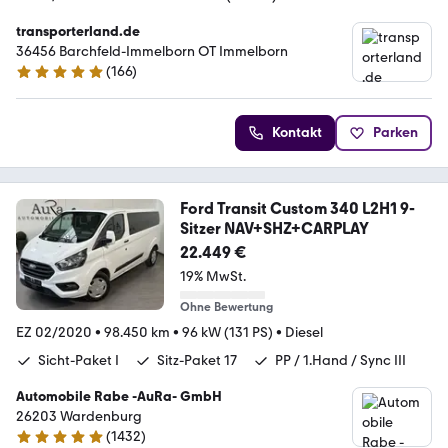
transporterland.de
36456 Barchfeld-Immelborn OT Immelborn
(
166
)
4.9 Sterne
Kontakt
Parken
Ford Transit Custom 340 L2H1 9-
Sitzer NAV+SHZ+CARPLAY
22.449 €
19% MwSt.
Ohne Bewertung
EZ 02/2020
•
98.450 km
•
96 kW (131 PS)
•
Diesel
Sicht-Paket I
Sitz-Paket 17
PP / 1.Hand / Sync III
Automobile Rabe -AuRa- GmbH
26203 Wardenburg
(
1432
)
4.9 Sterne