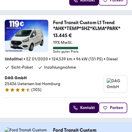
Kontakt
Parken
Ford Transit Custom L1 Trend
*AHK*TEMP*SHZ*KLMA*PARK*
13.445 €
19% MwSt.
Sehr guter Preis
Unfallfrei
•
EZ 01/2020
•
124.539 km
•
96 kW (131 PS)
•
Diesel
Sicht-Paket
Inzahlungnahme
DAG GmbH
25436 Uetersen bei Hamburg
(
305
)
4.5 Sterne
Kontakt
Parken
Ford Transit Custom