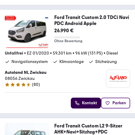
Ford Transit Custom 2.0 TDCi Navi
PDC Android Apple
26.990 €
Ohne Bewertung
Unfallfrei
•
EZ 01/2020
•
59.301 km
•
96 kW (131 PS)
•
Diesel
Navigationssystem
Klimaanlage
Sitzheizung
Autoland NL Zwickau
08056 Zwickau
(
80
)
4.6 Sterne
Kontakt
Parken
Ford Transit Custom L2 9-Sitzer
AHK+Navi+Sitzhzg+PDC