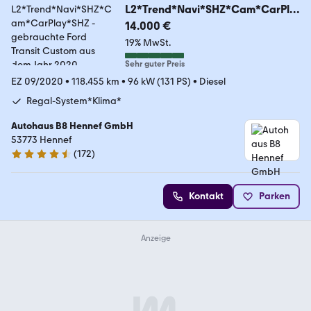
L2*Trend*Navi*SHZ*Cam*CarPla
y*SHZ
14.000 €
19% MwSt.
Sehr guter Preis
EZ 09/2020
•
118.455 km
•
96 kW (131 PS)
•
Diesel
Regal-System*Klima*
Autohaus B8 Hennef GmbH
53773 Hennef
(
172
)
4.4 Sterne
Kontakt
Parken