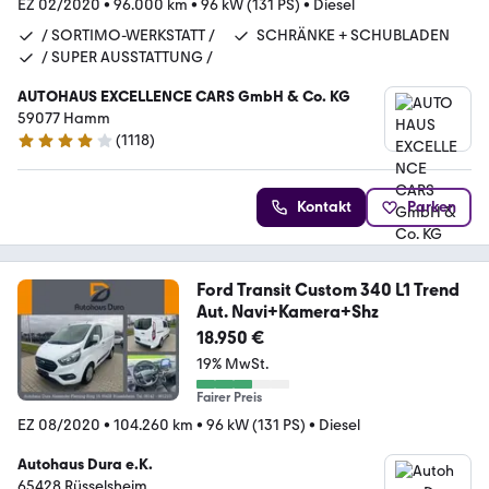
EZ 02/2020
•
96.000 km
•
96 kW (131 PS)
•
Diesel
/ SORTIMO-WERKSTATT /
SCHRÄNKE + SCHUBLADEN
/ SUPER AUSSTATTUNG /
AUTOHAUS EXCELLENCE CARS GmbH & Co. KG
59077 Hamm
(
1118
)
4.2 Sterne
Kontakt
Parken
Ford Transit Custom 340 L1 Trend
Aut. Navi+Kamera+Shz
18.950 €
19% MwSt.
Fairer Preis
EZ 08/2020
•
104.260 km
•
96 kW (131 PS)
•
Diesel
Autohaus Dura e.K.
65428 Rüsselsheim