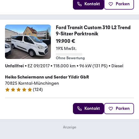
Kontakt
Parken
Ford Transit Custom 310 L2 Trend
9-Sitzer Parktronik
19.900 €
19% MwSt.
Ohne Bewertung
Unfallfrei
•
EZ 09/2017
•
118.000 km
•
96 kW (131 PS)
•
Diesel
Heiko Scheiermann und Serdar Yildir GbR
70825 Korntal-Münchingen
(
124
)
4.9 Sterne
Kontakt
Parken