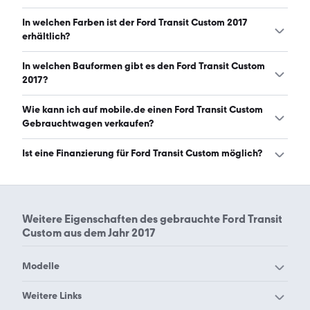
Der Ford Transit Custom 2017 ist mit manuellem und
In welchen Farben ist der Ford Transit Custom 2017
automatischem Getriebe erhältlich. (Stand: 7.8.2026)
erhältlich?
Den Ford Transit Custom 2017 gibt es in folgenden
In welchen Bauformen gibt es den Ford Transit Custom
Farben: weiß, blau, rot, silber, schwarz, grau, braun, grün
2017?
und gelb. Die häufigste Farbe ist weiß. (Stand: 7.8.2026)
Den Ford Transit Custom 2017 gibt es in folgenden
Wie kann ich auf mobile.de einen Ford Transit Custom
Bauformen: Van. (Stand: 7.8.2026)
Gebrauchtwagen verkaufen?
Alle Informationen zum Verkauf an mobile.de-
Ist eine Finanzierung für Ford Transit Custom möglich?
Ankaufstationen oder per Inserat auf mobile.de gibt es
auf unserer
Auto verkaufen
Seite.
Ja, ein Großteil der Angebote auf mobile.de kann
entweder über den Händler oder einen Autokredit
finanziert werden. Die ungefähre Rate kann auf der
Weitere Eigenschaften des
gebrauchte Ford Transit
jeweiligen Angebotsseite berechnet werden.
Custom aus dem Jahr 2017
Modelle
Ford Aerostar
Ford B-Max
Weitere Links