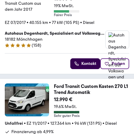
19% MwSt.
Fairer Preis
EZ 07/2017
•
40.155 km
•
77 kW (105 PS)
•
Diesel
Autohaus Degenhardt, Spezialisiert auf Volkswagen
und Nissan
18182 Mönchhagen
(
158
)
4.8 Sterne
Kontakt
Parken
Ford Transit Custom Kasten 270 L1
Trend Automatik
12.990 €
19.6% MwSt.
Sehr guter Preis
Unfallfrei
•
EZ 11/2017
•
127.364 km
•
96 kW (131 PS)
•
Diesel
Finanzierung ab 4,99%