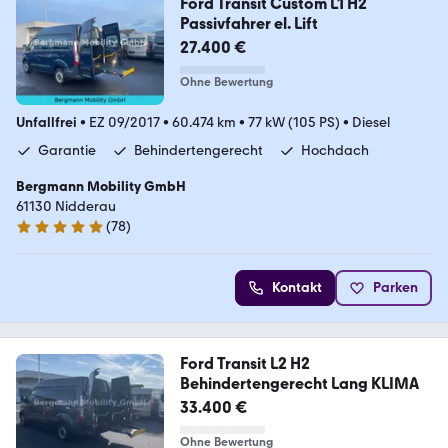
Ford Transit Custom L1 H2
Passivfahrer el. Lift
27.400 €
Ohne Bewertung
Unfallfrei
•
EZ 09/2017
•
60.474 km
•
77 kW (105 PS)
•
Diesel
Garantie
Behindertengerecht
Hochdach
Bergmann Mobility GmbH
61130 Nidderau
(
78
)
5 Sterne
Kontakt
Parken
Ford Transit L2 H2
Behindertengerecht Lang KLIMA
33.400 €
Ohne Bewertung