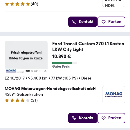
(
40
)
4.9 Sterne
Kontakt
Parken
Ford Transit Custom 270 L1 Kasten
LKW City Light
10.890 €
Guter Preis
EZ 10/2017
•
95.400 km
•
77 kW (105 PS)
•
Diesel
MOHAG Motorwagen-Handelsgesellschaft mbH
45891 Gelsenkirchen
(
21
)
4 Sterne
Kontakt
Parken