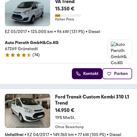
VA Trend
15.350 €
Hoher Preis
EZ 05/2017
•
125.000 km
•
96 kW (131 PS)
•
Diesel
Auto Pieroth GmbH&Co.KG
67269 Grünstadt
(
74
)
4.6 Sterne
Kontakt
Parken
Ford Transit Custom Kombi 310 L1
Trend
14.950 €
19% MwSt.
Ohne Bewertung
Unfallfrei
•
EZ 04/2017
•
149.760 km
•
77 kW (105 PS)
•
Diesel