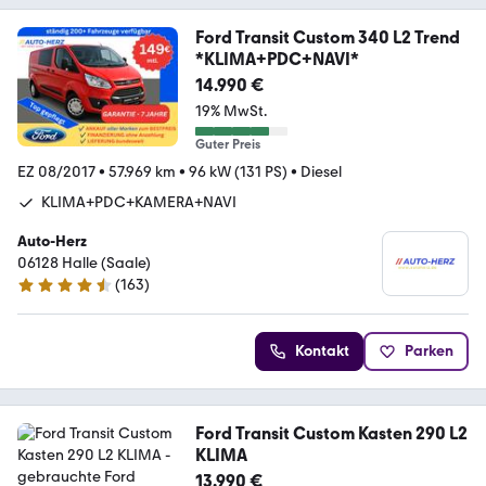
Ford Transit Custom 340 L2 Trend
*KLIMA+PDC+NAVI*
14.990 €
19% MwSt.
Guter Preis
EZ 08/2017
•
57.969 km
•
96 kW (131 PS)
•
Diesel
KLIMA+PDC+KAMERA+NAVI
Auto-Herz
06128 Halle (Saale)
(
163
)
4.6 Sterne
Kontakt
Parken
Ford Transit Custom Kasten 290 L2
KLIMA
13.990 €