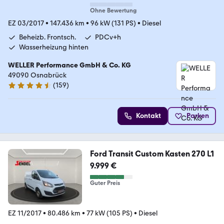
Ohne Bewertung
EZ 03/2017
•
147.436 km
•
96 kW (131 PS)
•
Diesel
Beheizb. Frontsch.
PDCv+h
Wasserheizung hinten
WELLER Performance GmbH & Co. KG
49090 Osnabrück
(
159
)
4.5 Sterne
Kontakt
Parken
Ford Transit Custom Kasten 270 L1
9.999 €
Guter Preis
EZ 11/2017
•
80.486 km
•
77 kW (105 PS)
•
Diesel