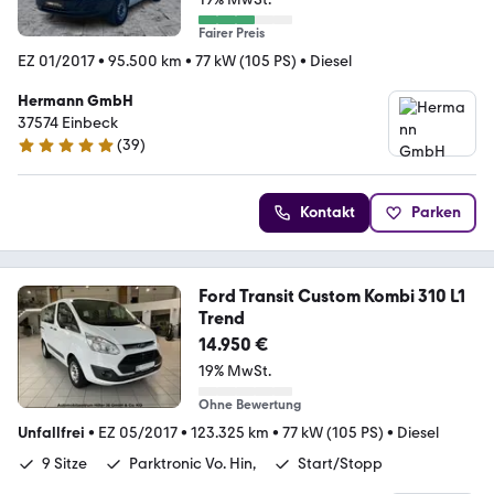
Fairer Preis
EZ 01/2017
•
95.500 km
•
77 kW (105 PS)
•
Diesel
Hermann GmbH
37574 Einbeck
(
39
)
4.9 Sterne
Kontakt
Parken
Ford Transit Custom Kombi 310 L1
Trend
14.950 €
19% MwSt.
Ohne Bewertung
Unfallfrei
•
EZ 05/2017
•
123.325 km
•
77 kW (105 PS)
•
Diesel
9 Sitze
Parktronic Vo. Hin,
Start/Stopp