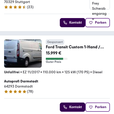
70329 Stuttgart
(
23
)
4.3 Sterne
Kontakt
Parken
Gesponsert
Ford Transit Custom 1-Hand /
KLIMA / TUV AU NEU / 3 X
15.999 €
Guter Preis
Unfallfrei
•
EZ 11/2017
•
110.000 km
•
125 kW (170 PS)
•
Diesel
Autoprofi Darmstadt
64293 Darmstadt
(
78
)
5 Sterne
Kontakt
Parken