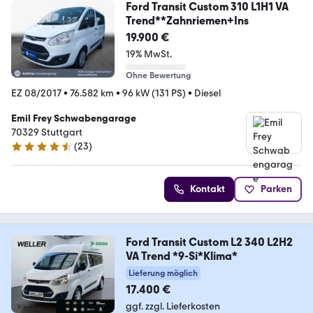
Ford Transit Custom 310 L1H1 VA
Trend**Zahnriemen+Ins
19.900 €
19% MwSt.
Ohne Bewertung
EZ 08/2017
•
76.582 km
•
96 kW (131 PS)
•
Diesel
Emil Frey Schwabengarage
70329 Stuttgart
(
23
)
4.3 Sterne
Kontakt
Parken
Ford Transit Custom L2 340 L2H2
VA Trend *9-Si*Klima*
Lieferung möglich
17.400 €
ggf. zzgl. Lieferkosten