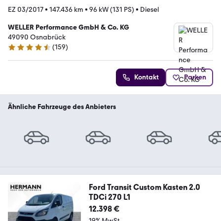
EZ 03/2017
•
147.436 km
•
96 kW (131 PS)
•
Diesel
WELLER Performance GmbH & Co. KG
49090 Osnabrück
(
159
)
4.5 Sterne
Kontakt
Parken
Ähnliche Fahrzeuge des Anbieters
Ford Transit Custom Kasten 2.0
TDCi 270 L1
12.398 €
19% MwSt.