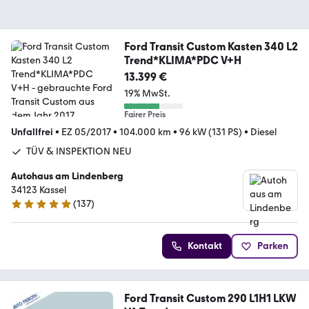
Ford Transit Custom Kasten 340 L2
Trend*KLIMA*PDC V+H
13.399 €
19% MwSt.
Fairer Preis
Unfallfrei
•
EZ 05/2017
•
104.000 km
•
96 kW (131 PS)
•
Diesel
TÜV & INSPEKTION NEU
Autohaus am Lindenberg
34123 Kassel
(
137
)
4.8 Sterne
Kontakt
Parken
Ford Transit Custom 290 L1H1 LKW