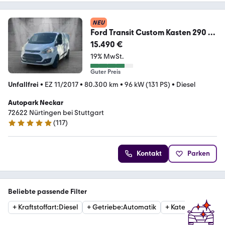
NEU
Ford Transit Custom Kasten 290 L1
Trend Aut. 1 HAND
15.490 €
19% MwSt.
Guter Preis
Unfallfrei
•
EZ 11/2017
•
80.300 km
•
96 kW (131 PS)
•
Diesel
Autopark Neckar
72622 Nürtingen bei Stuttgart
(
117
)
4.8 Sterne
Kontakt
Parken
Beliebte passende Filter
+
Kraftstoffart
:
Diesel
+
Getriebe
:
Automatik
+
Kategorie
:
Van