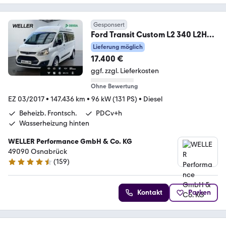
Gesponsert
Ford Transit Custom L2 340 L2H2
VA Trend *9-Si*Klima*
Lieferung möglich
17.400 €
ggf. zzgl. Lieferkosten
Ohne Bewertung
EZ 03/2017
•
147.436 km
•
96 kW (131 PS)
•
Diesel
Beheizb. Frontsch.
PDCv+h
Wasserheizung hinten
WELLER Performance GmbH & Co. KG
49090 Osnabrück
(
159
)
4.5 Sterne
Kontakt
Parken