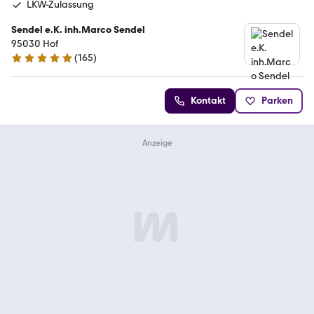
LKW-Zulassung
Sendel e.K. inh.Marco Sendel
95030 Hof
(
165
)
4.8 Sterne
Kontakt
Parken