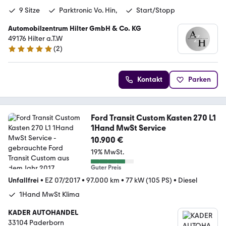
9 Sitze
Parktronic Vo. Hin,
Start/Stopp
Automobilzentrum Hilter GmbH & Co. KG
49176 Hilter a.T.W
(
2
)
4.8 Sterne
Kontakt
Parken
Ford Transit Custom Kasten 270 L1
1Hand MwSt Service
10.900 €
19% MwSt.
Guter Preis
Unfallfrei
•
EZ 07/2017
•
97.000 km
•
77 kW (105 PS)
•
Diesel
1Hand MwSt Klima
KADER AUTOHANDEL
33104 Paderborn