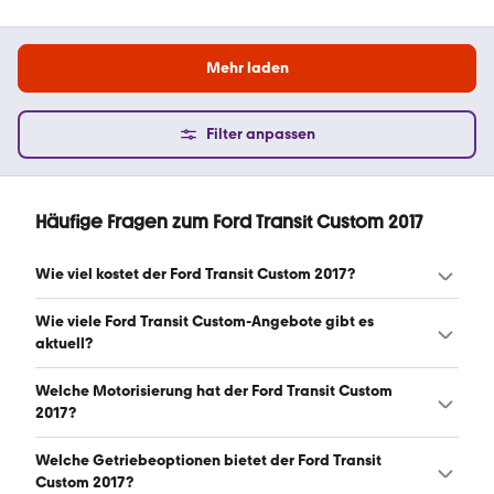
Mehr laden
Filter anpassen
Häufige Fragen zum Ford Transit Custom 2017
Wie viel kostet der Ford Transit Custom 2017?
Ein guter Preis für einen Ford Transit Custom 2017 liegt
Wie viele Ford Transit Custom-Angebote gibt es
zwischen 9.425 € und 14.970 €. (Stand: 7.8.2026)
aktuell?
Es gibt insgesamt 199 Ford Transit Custom bei mobile.de,
Welche Motorisierung hat der Ford Transit Custom
davon 199 Gebraucht- und 0 Neuwagen. (Stand:
2017?
7.8.2026)
Der Ford Transit Custom 2017 hat Leistungen zwischen
Welche Getriebeoptionen bietet der Ford Transit
105 und 170 PS. (Stand: 7.8.2026)
Custom 2017?