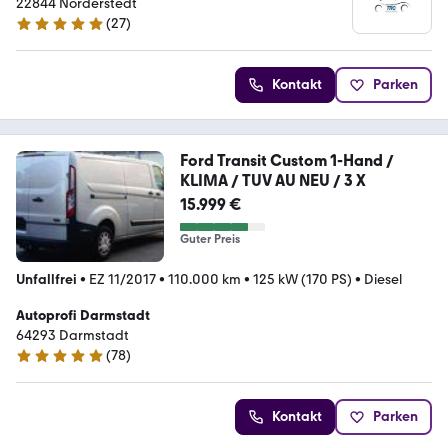
22844 Norderstedt
(
27
)
4.8 Sterne
Kontakt
Parken
Ford Transit Custom 1-Hand /
KLIMA / TUV AU NEU / 3 X
15.999 €
Guter Preis
Unfallfrei
•
EZ 11/2017
•
110.000 km
•
125 kW (170 PS)
•
Diesel
Autoprofi Darmstadt
64293 Darmstadt
(
78
)
5 Sterne
Kontakt
Parken