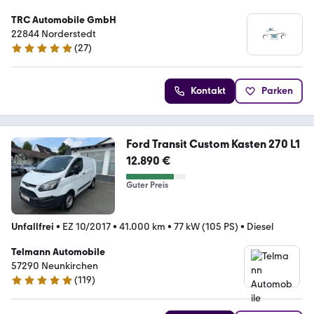
TRC Automobile GmbH
22844 Norderstedt
(
27
)
4.8 Sterne
Kontakt
Parken
Ford Transit Custom Kasten 270 L1
12.890 €
Guter Preis
Unfallfrei
•
EZ 10/2017
•
41.000 km
•
77 kW (105 PS)
•
Diesel
Telmann Automobile
57290 Neunkirchen
(
119
)
5 Sterne