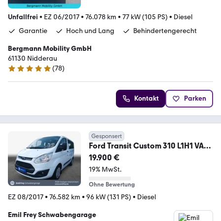
Unfallfrei
•
EZ 06/2017
•
76.078 km
•
77 kW (105 PS)
•
Diesel
Garantie
Hoch und Lang
Behindertengerecht
Bergmann Mobility GmbH
61130 Nidderau
(
78
)
5 Sterne
Kontakt
Parken
Gesponsert
Ford Transit Custom 310 L1H1 VA
Trend**Zahnriemen+Ins
19.900 €
19% MwSt.
Ohne Bewertung
EZ 08/2017
•
76.582 km
•
96 kW (131 PS)
•
Diesel
Emil Frey Schwabengarage