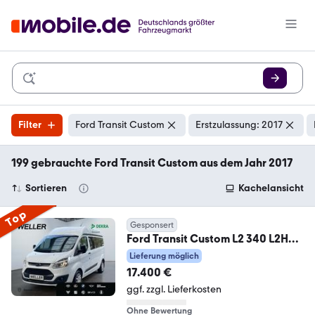
Filter
Ford Transit Custom
Erstzulassung: 2017
199 gebrauchte Ford Transit Custom aus dem Jahr 2017
Sortieren
Kachelansicht
Top
Gesponsert
Ford Transit Custom L2 340 L2H2
VA Trend *9-Si*Klima*
Lieferung möglich
17.400 €
ggf. zzgl. Lieferkosten
Ohne Bewertung