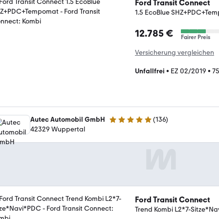
Ford Transit Connect
1.5 EcoBlue SHZ+PDC+Te
12.785 €
Fairer Preis
Versicherung vergleichen
Unfallfrei
•
EZ 02/2019
•
7
Autec Automobil GmbH
(
136
)
4.9 Sterne
42329 Wuppertal
Ford Transit Connect
Trend Kombi L2*7-Sitze*N