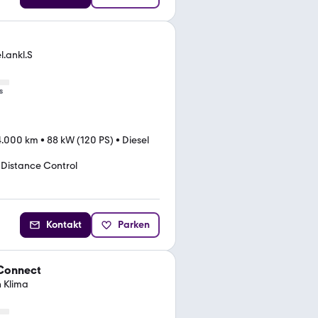
.ankl.S
s
4.000 km
•
88 kW (120 PS)
•
Diesel
 Distance Control
Kontakt
Parken
 Connect
h Klima