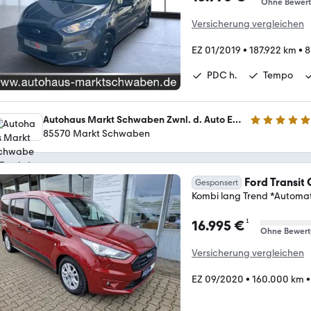
Ohne Bewer
Versicherung vergleichen
EZ 01/2019
•
187.922 km
•
8
PDC h.
Tempo
Autohaus Markt Schwaben Zwnl. d. Auto Eder GmbH
5 Sterne
85570 Markt Schwaben
Ford Transit
Gesponsert
Kombi lang Trend *Automat
¹
16.995 €
Ohne Bewer
Versicherung vergleichen
EZ 09/2020
•
160.000 km