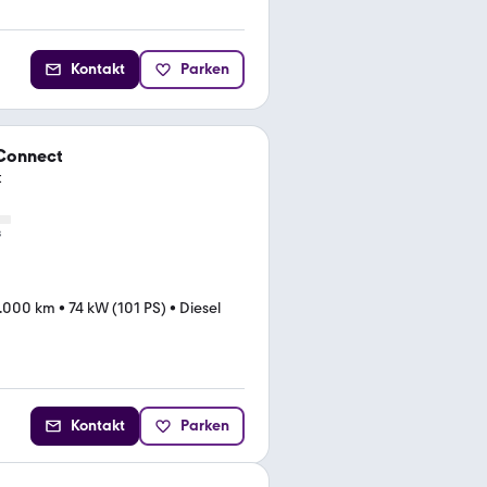
Kontakt
Parken
 Connect
t
s
.000 km
•
74 kW (101 PS)
•
Diesel
Kontakt
Parken