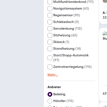
Multifunktionslenkrad
(
111
)
Navigationssystem
(
63
)
A.
Regensensor
(
90
)
33
Schiebedach
(
0
)
Servolenkung
(
112
)
Sitzheizung
(
62
)
Skisack
(
1
)
Standheizung
(
14
)
Start/Stopp-Automatik
(
97
)
Zentralverriegelung
(
110
)
Mehr
...
Anbieter
63
Beliebig
Händler
(
115
)