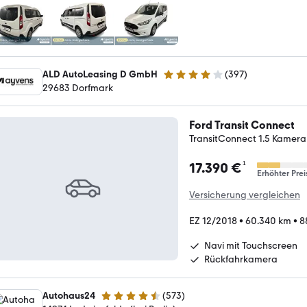
ALD AutoLeasing D GmbH
(
397
)
3.8 Sterne
29683 Dorfmark
Ford Transit Connect
TransitConnect 1.5 Kamer
¹
17.390 €
Erhöhter Prei
Versicherung vergleichen
EZ 12/2018
•
60.340 km
•
8
Navi mit Touchscreen
Rückfahrkamera
Autohaus24
(
573
)
4.3 Sterne