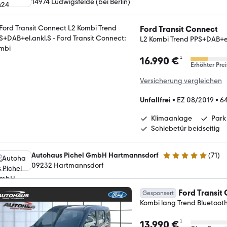
14974 Ludwigsfelde (bei Berlin)
Ford Transit Connect
L2 Kombi Trend PPS+DAB+el
¹
16.990 €
Erhöhter Prei
Versicherung vergleichen
Unfallfrei
•
EZ 08/2019
•
6
Klimaanlage
Park
Schiebetür beidseitig
Autohaus Pichel GmbH Hartmannsdorf
(
71
)
4.9 Sterne
09232 Hartmannsdorf
Ford Transit
Gesponsert
Kombi lang Trend Bluetoot
¹
13.990 €