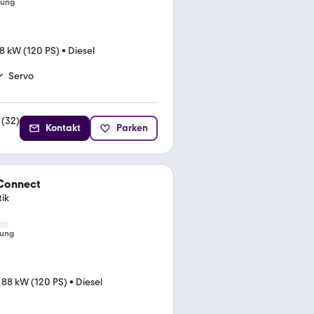
tung
8 kW (120 PS)
•
Diesel
Servo
(
32
)
Kontakt
Parken
 Connect
ik
tung
•
88 kW (120 PS)
•
Diesel