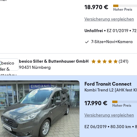
18.970 €
Hoher Preis
Versicherung vergleichen
Unfallfrei
•
EZ 01/2019
•
72
7-Sitze+Navi+Kamera
besico Siller & Buttenhauser GmbH
(
241
)
4.9 Sterne
90431 Nürnberg
Ford Transit Connect
Kombi Trend L2 [AHK fest K
17.990 €
Hoher Preis
Versicherung vergleichen
EZ 06/2019
•
80.300 km
•
8