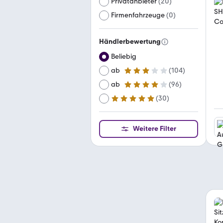
Privatanbieter
(
20
)
Firmenfahrzeuge
(
0
)
Händlerbewertung
Beliebig
ab
(
104
)
3 Sterne
ab
(
96
)
4 Sterne
(
30
)
ab
5 Sterne
Weitere Filter