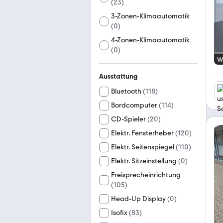
(
23
)
3-Zonen-Klimaautomatik
(
0
)
4-Zonen-Klimaautomatik
(
0
)
Ausstattung
Bluetooth
(
118
)
Bordcomputer
(
114
)
CD-Spieler
(
20
)
Elektr. Fensterheber
(
120
)
Elektr. Seitenspiegel
(
110
)
Elektr. Sitzeinstellung
(
0
)
Freisprecheinrichtung
(
105
)
Head-Up Display
(
0
)
Isofix
(
83
)