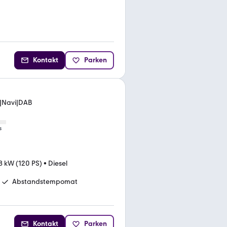
Kontakt
Parken
a|Navi|DAB
s
8 kW (120 PS)
•
Diesel
Abstandstempomat
Kontakt
Parken