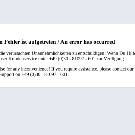
n Fehler ist aufgetreten / An error has occurred
 die verursachten Unannehmlichkeiten zu entschuldigen! Wenn Du Hilfe
unser Kundenservice unter +49 (0)30 - 81097 - 601 zur Verfügung.
se for any inconvenience! If you require assistance, please contact our
upport on +49 (0)30 - 81097 - 601.
e