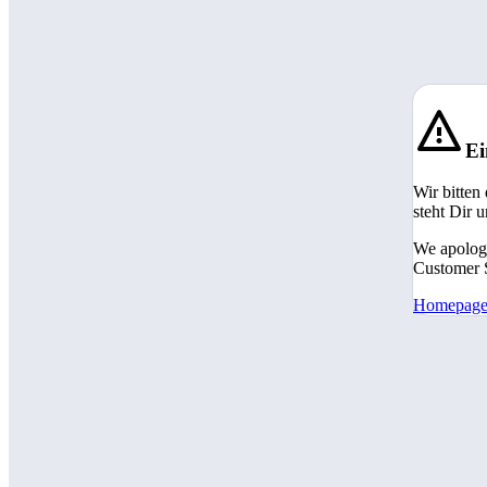
Ei
Wir bitten
steht Dir 
We apologi
Customer S
Homepag