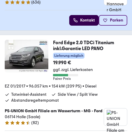
(
636
)
4.8 Sterne
Kontakt
Parken
Ford Edge 2.0 TDCi Titanium
inkl.Garantie LED PANO
Lieferung möglich
19.990 €
ggf. zzgl. Lieferkosten
Fairer Preis
EZ 01/2017
•
96.057 km
•
154 kW (209 PS)
•
Diesel
Totwinkel-Assistent
Side View / Split View
Abstandsregeltempomat
PS-UNION GmbH Filiale am Wasserturm - MG - Ford
06114 Halle (Saale)
(
82
)
4.7 Sterne