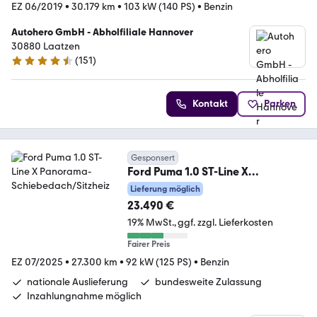
EZ 06/2019
•
30.179 km
•
103 kW (140 PS)
•
Benzin
Autohero GmbH - Abholfiliale Hannover
30880 Laatzen
(
151
)
4.7 Sterne
Kontakt
Parken
Gesponsert
Ford Puma 1.0 ST-Line X
Panorama-Schiebedach/Sitzheiz
Lieferung möglich
23.490 €
19% MwSt.
ggf. zzgl. Lieferkosten
Fairer Preis
EZ 07/2025
•
27.300 km
•
92 kW (125 PS)
•
Benzin
nationale Auslieferung
bundesweite Zulassung
Inzahlungnahme möglich