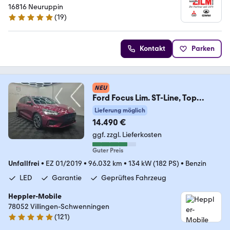
16816 Neuruppin
(
19
)
4.9 Sterne
Kontakt
Parken
NEU
Ford Focus Lim. ST-Line, Top
Ausstattung, gepflegtes
Lieferung möglich
14.490 €
ggf. zzgl. Lieferkosten
Guter Preis
Unfallfrei
•
EZ 01/2019
•
96.032 km
•
134 kW (182 PS)
•
Benzin
LED
Garantie
Geprüftes Fahrzeug
Heppler-Mobile
78052 Villingen-Schwenningen
(
121
)
4.8 Sterne