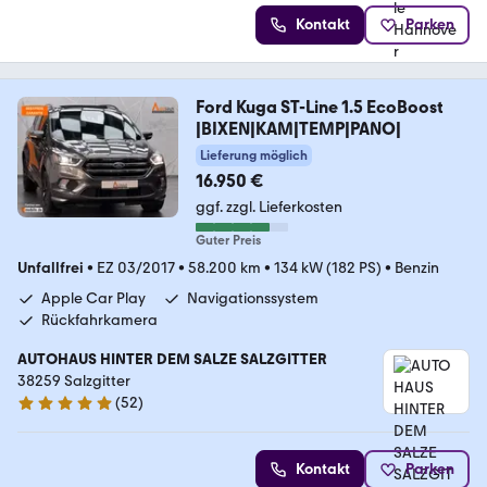
Kontakt
Parken
Ford Kuga ST-Line 1.5 EcoBoost
|BIXEN|KAM|TEMP|PANO|
Lieferung möglich
16.950 €
ggf. zzgl. Lieferkosten
Guter Preis
Unfallfrei
•
EZ 03/2017
•
58.200 km
•
134 kW (182 PS)
•
Benzin
Apple Car Play
Navigationssystem
Rückfahrkamera
AUTOHAUS HINTER DEM SALZE SALZGITTER
38259 Salzgitter
(
52
)
4.9 Sterne
Kontakt
Parken