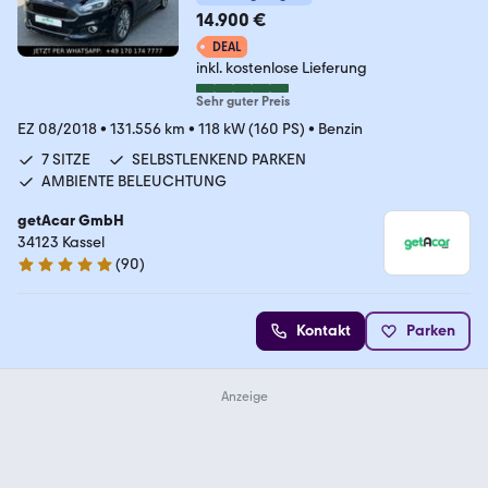
14.900 €
DEAL
inkl. kostenlose Lieferung
Sehr guter Preis
EZ 08/2018
•
131.556 km
•
118 kW (160 PS)
•
Benzin
7 SITZE
SELBSTLENKEND PARKEN
AMBIENTE BELEUCHTUNG
getAcar GmbH
34123 Kassel
(
90
)
4.9 Sterne
Kontakt
Parken