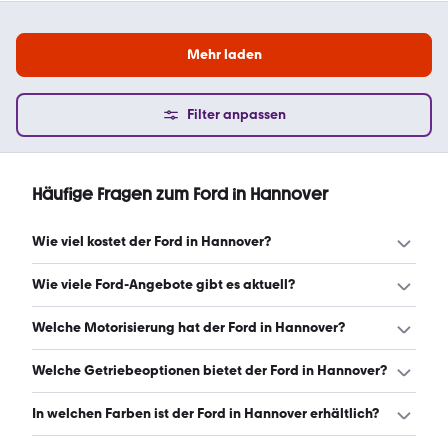
Mehr laden
Filter anpassen
Häufige Fragen zum Ford in Hannover
Wie viel kostet der Ford in Hannover?
Ein guter Preis für einen Ford in Hannover liegt zwischen
Wie viele Ford-Angebote gibt es aktuell?
8.999 € und 29.990 €. Leasingangebote starten ab 161 €
monatlich. (Stand: 8.8.2026)
Es gibt insgesamt 1.514 Ford bei mobile.de, davon 1.439
Welche Motorisierung hat der Ford in Hannover?
Gebraucht- und 75 Neuwagen. (Stand: 8.8.2026)
Der Ford in Hannover hat Leistungen zwischen 80 und
Welche Getriebeoptionen bietet der Ford in Hannover?
286 PS. (Stand: 8.8.2026)
Der Ford in Hannover ist mit manuellem und
In welchen Farben ist der Ford in Hannover erhältlich?
automatischem Getriebe erhältlich. (Stand: 8.8.2026)