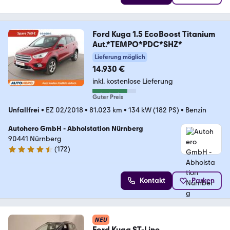
Ford Kuga 1.5 EcoBoost Titanium
Aut.*TEMPO*PDC*SHZ*
Lieferung möglich
14.930 €
inkl. kostenlose Lieferung
Guter Preis
Unfallfrei
•
EZ 02/2018
•
81.023 km
•
134 kW (182 PS)
•
Benzin
Autohero GmbH - Abholstation Nürnberg
90441 Nürnberg
(
172
)
4.5 Sterne
Kontakt
Parken
NEU
Ford Kuga ST-Line