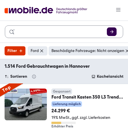
Filter
Ford
Beschädigte Fahrzeuge: Nicht anzeigen
1.514 Ford Gebrauchtwagen in Hannover
Sortieren
Kachelansicht
Top
Gesponsert
Ford Transit Kasten 350 L3 Trend
2.0 TDCi DPF EU6d AH
Lieferung möglich
24.299 €
19% MwSt.
ggf. zzgl. Lieferkosten
Erhöhter Preis