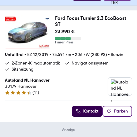
Ford Focus Turnier 2.3 EcoBoost
ST
23.990 €
Fairer Preis
Unfallfrei
•
EZ 12/2019
•
75.591 km
•
206 kW (280 PS)
•
Benzin
2-Zonen-Klimaautomatik
Navigationssystem
Sitzheizung
Autoland NL Hannover
30179 Hannover
(
11
)
4.7 Sterne
Kontakt
Parken