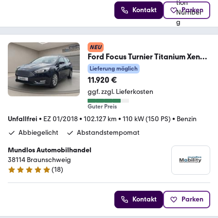
Kontakt
Parken
NEU
Ford Focus Turnier Titanium Xenon
Cam Sony ACC
Lieferung möglich
11.920 €
ggf. zzgl. Lieferkosten
Guter Preis
Unfallfrei
•
EZ 01/2018
•
102.127 km
•
110 kW (150 PS)
•
Benzin
Abbiegelicht
Abstandstempomat
Mundlos Automobilhandel
38114 Braunschweig
(
18
)
4.8 Sterne
Kontakt
Parken