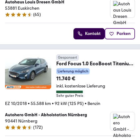
Autohaus Louis Dresen GmbH
53881 Euskirchen
(
65
)
4.7 Sterne
Kontakt
Parken
Gesponsert
Ford Focus 1.0 EcoBoost Titanium
*NAVI*CAM*TEMPO*SHZ*
Lieferung möglich
11.740 €
inkl. kostenlose Lieferung
Sehr guter Preis
EZ 10/2018
•
55.588 km
•
92 kW (125 PS)
•
Benzin
Autohero GmbH - Abholstation Nürnberg
90441 Nürnberg
(
172
)
4.5 Sterne