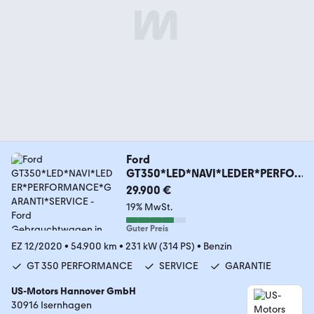
Ford
GT350*LED*NAVI*LEDER*PERFOR
MANCE*GARANTI*SERVICE
29.900 €
19% MwSt.
Guter Preis
EZ 12/2020
•
54.900 km
•
231 kW (314 PS)
•
Benzin
GT 350 PERFORMANCE
SERVICE
GARANTIE
US-Motors Hannover GmbH
30916 Isernhagen