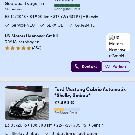
Sehr guter Preis
EZ 12/2013
•
84.900 km
•
317 kW (431 PS)
•
Benzin
Service NEU
SERVICE
GARANTIE
US-Motors Hannover GmbH
30916 Isernhagen
(
636
)
4.8 Sterne
Kontakt
Parken
Ford Mustang Cabrio Automatik
*Shelby Umbau*
27.490 €
Erhöhter Preis
EZ 05/2016
•
108.500 km
•
224 kW (305 PS)
•
Benzin
Shelby Umbau
Umbauten eingetragen