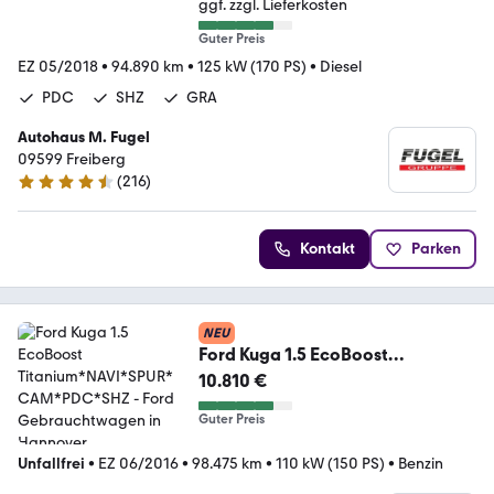
ggf. zzgl. Lieferkosten
Guter Preis
EZ 05/2018
•
94.890 km
•
125 kW (170 PS)
•
Diesel
PDC
SHZ
GRA
Autohaus M. Fugel
09599 Freiberg
(
216
)
4.4 Sterne
Kontakt
Parken
NEU
Ford Kuga 1.5 EcoBoost
Titanium*NAVI*SPUR*CAM*PDC*
10.810 €
SHZ
Guter Preis
Unfallfrei
•
EZ 06/2016
•
98.475 km
•
110 kW (150 PS)
•
Benzin