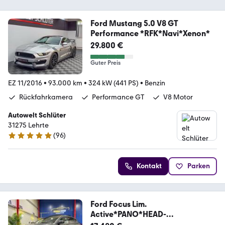
Ford Mustang 5.0 V8 GT
Performance *RFK*Navi*Xenon*
29.800 €
Guter Preis
EZ 11/2016
•
93.000 km
•
324 kW (441 PS)
•
Benzin
Rückfahrkamera
Performance GT
V8 Motor
Autowelt Schlüter
31275 Lehrte
(
96
)
4.9 Sterne
Kontakt
Parken
Ford Focus Lim.
Active*PANO*HEAD-
UP*KAMERA*SPURHALTE