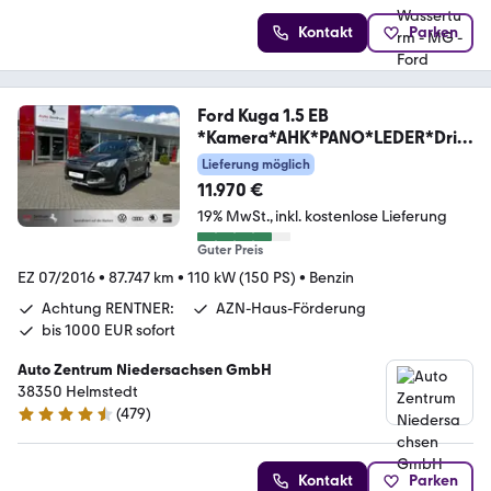
Kontakt
Parken
Ford Kuga 1.5 EB
*Kamera*AHK*PANO*LEDER*Driv
eAssist*
Lieferung möglich
11.970 €
19% MwSt.
inkl. kostenlose Lieferung
Guter Preis
EZ 07/2016
•
87.747 km
•
110 kW (150 PS)
•
Benzin
Achtung RENTNER:
AZN-Haus-Förderung
bis 1000 EUR sofort
Auto Zentrum Niedersachsen GmbH
38350 Helmstedt
(
479
)
4.5 Sterne
Kontakt
Parken