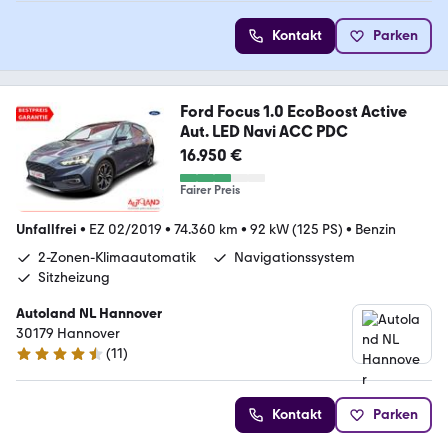
Kontakt
Parken
Ford Focus 1.0 EcoBoost Active
Aut. LED Navi ACC PDC
16.950 €
Fairer Preis
Unfallfrei
•
EZ 02/2019
•
74.360 km
•
92 kW (125 PS)
•
Benzin
2-Zonen-Klimaautomatik
Navigationssystem
Sitzheizung
Autoland NL Hannover
30179 Hannover
(
11
)
4.7 Sterne
Kontakt
Parken