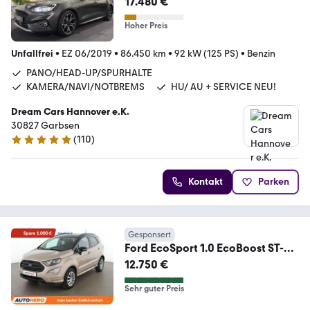
17.480 €
Hoher Preis
Unfallfrei
•
EZ 06/2019
•
86.450 km
•
92 kW (125 PS)
•
Benzin
PANO/HEAD-UP/SPURHALTE
KAMERA/NAVI/NOTBREMS
HU/ AU + SERVICE NEU!
Dream Cars Hannover e.K.
30827 Garbsen
(
110
)
4.9 Sterne
Kontakt
Parken
Gesponsert
Ford EcoSport 1.0 EcoBoost ST-
Line*NAVI*CAM*TEMPO*SHZ
12.750 €
Sehr guter Preis