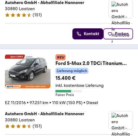
Autohero GmbH - Abholfiliale Hannover
30880 Laatzen
(
151
)
4.7 Sterne
Kontakt
Parken
NEU
Ford S-Max 2.0 TDCi Titanium
Aut.*NAVI*TEMPO*PDC*
Lieferung möglich
15.400 €
inkl. kostenlose Lieferung
Fairer Preis
EZ 11/2016
•
97.251 km
•
110 kW (150 PS)
•
Diesel
Autohero GmbH - Abholfiliale Hannover
30880 Laatzen
(
151
)
4.7 Sterne