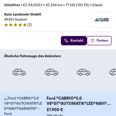
Unfallfrei
•
EZ 04/2023
•
42.244 km
•
77 kW (105 PS)
•
Diesel
Auto Landwehr GmbH
49451 Holdorf
(
2
)
5 Sterne
Kontakt
Parken
Ähnliche Fahrzeuge des Anbieters
Ford *CABRIO*5.0
V8*GT*AUTOMATIK*LED*NAVI*G
ARANTIE*
27.900 €
19% MwSt.