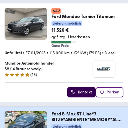
NEU
Ford Mondeo Turnier Titanium
Lieferung möglich
11.520 €
ggf. zzgl. Lieferkosten
Guter Preis
Unfallfrei
•
EZ 01/2015
•
115.000 km
•
132 kW (179 PS)
•
Diesel
Mundlos Automobilhandel
38114 Braunschweig
(
18
)
4.8 Sterne
Kontakt
Parken
Ford S-Max ST-Line*7
SITZE*AMBIENTE*MEMORY*ALCA
NTARA
Lieferung möglich