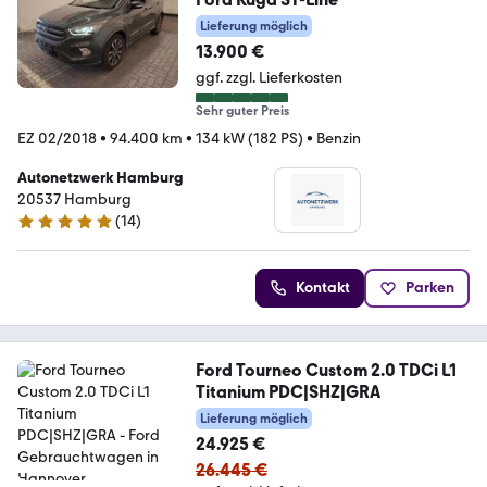
Lieferung möglich
13.900 €
ggf. zzgl. Lieferkosten
Sehr guter Preis
EZ 02/2018
•
94.400 km
•
134 kW (182 PS)
•
Benzin
Autonetzwerk Hamburg
20537 Hamburg
(
14
)
4.9 Sterne
Kontakt
Parken
Ford Tourneo Custom 2.0 TDCi L1
Titanium PDC|SHZ|GRA
Lieferung möglich
24.925 €
26.445 €