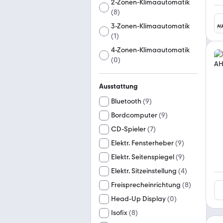
2-Zonen-Klimaautomatik
(
8
)
3-Zonen-Klimaautomatik
(
1
)
4-Zonen-Klimaautomatik
(
0
)
Ausstattung
Bluetooth
(
9
)
Bordcomputer
(
9
)
CD-Spieler
(
7
)
Elektr. Fensterheber
(
9
)
Elektr. Seitenspiegel
(
9
)
Elektr. Sitzeinstellung
(
4
)
Freisprecheinrichtung
(
8
)
Head-Up Display
(
0
)
Isofix
(
8
)