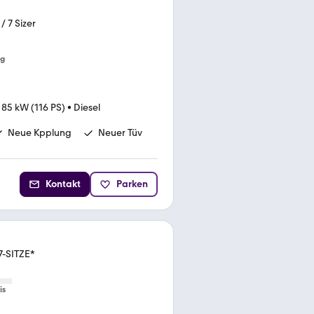
/ 7 Sizer
ng
•
85 kW (116 PS)
•
Diesel
Neue Kpplung
Neuer Tüv
Kontakt
Parken
-SITZE*
is