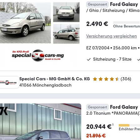
Ford Galaxy
Gesponsert
/ Ghia / Sitzheizung / Klima 
2.490 €
Ohne Bewertu
Versicherung vergleichen
EZ 07/2004
•
256.000 km
Sitzheizung - 7 Sitze
Special Cars - MG GmbH & Co. KG
(
306
)
4.7 Sterne
41066 Mönchengladbach
Ford Galaxy
Gesponsert
2.0 Titanium *PANORAMA|7
¹
20.944 €
Erhöhter Pre
21.896 €