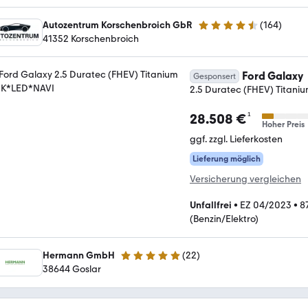
Autozentrum Korschenbroich GbR
(
164
)
4.7 Sterne
41352 Korschenbroich
Ford Galaxy
Gesponsert
2.5 Duratec (FHEV) Titan
¹
28.508 €
Hoher Preis
ggf. zzgl. Lieferkosten
Lieferung möglich
Versicherung vergleichen
Unfallfrei
•
EZ 04/2023
•
8
(Benzin/Elektro)
Hermann GmbH
(
22
)
5 Sterne
38644 Goslar