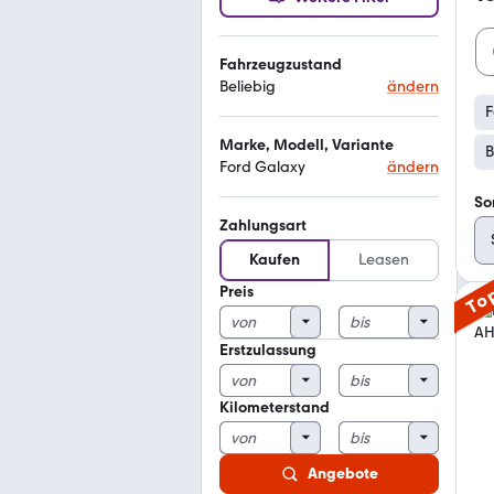
Fahrzeugzustand
Beliebig
ändern
F
Marke, Modell, Variante
B
Ford Galaxy
ändern
So
Zahlungsart
Kaufen
Leasen
Preis
To
Erstzulassung
Kilometerstand
Angebote