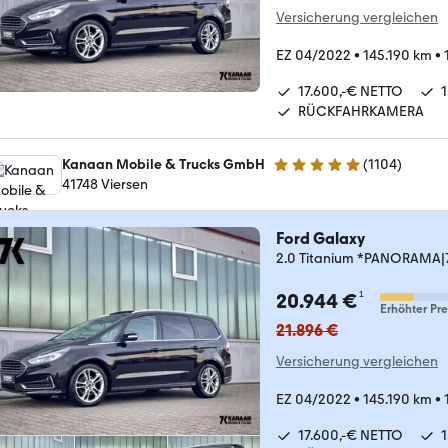
Versicherung vergleichen
EZ 04/2022
•
145.190 km
•
17.600,-€ NETTO
RÜCKFAHRKAMERA
Kanaan Mobile & Trucks GmbH
(
1104
)
4.9 Sterne
41748 Viersen
Ford Galaxy
2.0 Titanium *PANORAMA|7
¹
20.944 €
Erhöhter Pre
21.896 €
Versicherung vergleichen
EZ 04/2022
•
145.190 km
•
17.600,-€ NETTO