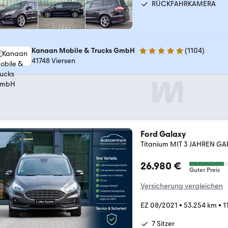
RÜCKFAHRKAMERA
Kanaan Mobile & Trucks GmbH
(
1104
)
4.9 Sterne
41748 Viersen
Ford Galaxy
Titanium MIT 3 JAHREN GAR
26.980 €
Guter Preis
Versicherung vergleichen
EZ 08/2021
•
53.254 km
•
1
7 Sitzer