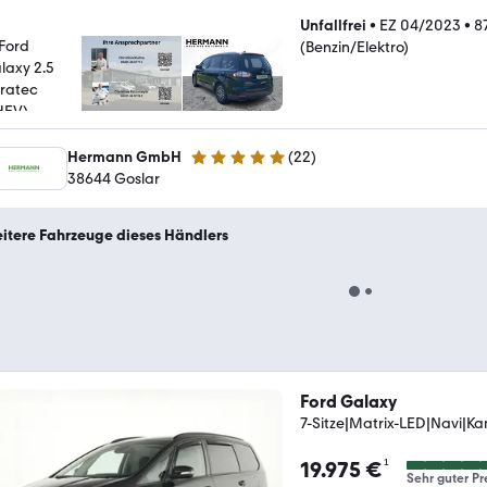
Unfallfrei
•
EZ 04/2023
•
8
(Benzin/Elektro)
Hermann GmbH
(
22
)
5 Sterne
38644 Goslar
itere Fahrzeuge dieses Händlers
Ford Galaxy
7-Sitze|Matrix-LED|Navi|
¹
19.975 €
Sehr guter Pr