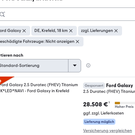
ord Galaxy
DE, Krefeld, 18 km
zzgl. Lieferungen
eschädigte Fahrzeuge: Nicht anzeigen
rtieren nach
p
Ford Galaxy
Gesponsert
2.5 Duratec (FHEV) Titan
¹
28.508 €
Hoher Preis
ggf. zzgl. Lieferkosten
Lieferung möglich
Versicherung vergleichen