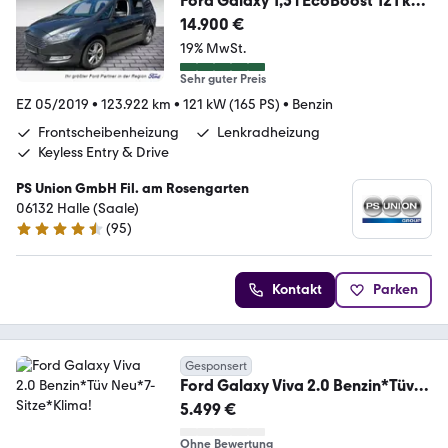
Ford Galaxy 1,5 l EcoBoost 121 kW
165 PS B Titanium
14.900 €
19% MwSt.
Sehr guter Preis
EZ 05/2019
•
123.922 km
•
121 kW (165 PS)
•
Benzin
Frontscheibenheizung
Lenkradheizung
Keyless Entry & Drive
PS Union GmbH Fil. am Rosengarten
06132 Halle (Saale)
(
95
)
4.6 Sterne
Kontakt
Parken
Gesponsert
Ford Galaxy Viva 2.0 Benzin*Tüv
Neu*7-Sitze*Klima!
5.499 €
Ohne Bewertung