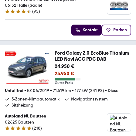
06132 Halle (Saale)
(
95
)
4.6 Sterne
Kontakt
Parken
Ford Galaxy 2.0 EcoBlue Titanium
LED Navi ACC PDC DAB
24.950 €
25.950 €
Guter Preis
Unfallfrei
•
EZ 06/2019
•
71.519 km
•
177 kW (241 PS)
•
Diesel
3-Zonen-Klimaautomatik
Navigationssystem
Sitzheizung
Autoland NL Bautzen
02625 Bautzen
(
218
)
4.8 Sterne