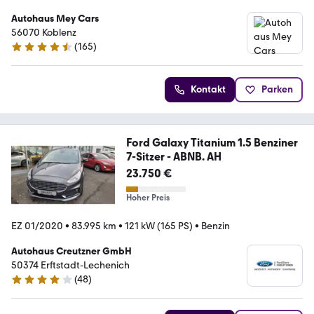
Autohaus Mey Cars
56070 Koblenz
(
165
)
4.7 Sterne
Kontakt
Parken
Ford Galaxy Titanium 1.5 Benziner
7-Sitzer - ABNB. AH
23.750 €
Hoher Preis
EZ 01/2020
•
83.995 km
•
121 kW (165 PS)
•
Benzin
Autohaus Creutzner GmbH
50374 Erftstadt-Lechenich
(
48
)
4.2 Sterne