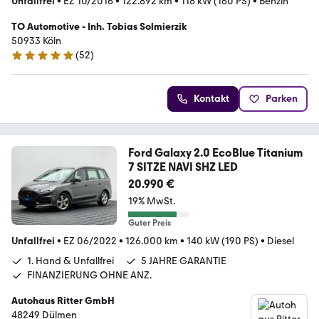
Unfallfrei
•
EZ 10/2016
•
122.892 km
•
118 kW (160 PS)
•
Benzin
TO Automotive - Inh. Tobias Solmierzik
50933 Köln
(
52
)
5 Sterne
Kontakt
Parken
Ford Galaxy 2.0 EcoBlue Titanium
7 SITZE NAVI SHZ LED
20.990 €
19% MwSt.
Guter Preis
Unfallfrei
•
EZ 06/2022
•
126.000 km
•
140 kW (190 PS)
•
Diesel
1. Hand & Unfallfrei
5 JAHRE GARANTIE
FINANZIERUNG OHNE ANZ.
Autohaus Ritter GmbH
48249 Dülmen