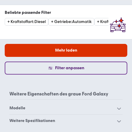
Beliebte passende Filter
+
Kraftstoffart
:
Diesel
+
Getriebe
:
Automatik
+
Kraftstoffart
:
Ben
Mehr laden
Filter anpassen
Weitere Eigenschaften des
graue Ford Galaxy
Modelle
Ford Aerostar
Ford B-Max
Weitere Spezifikationen
Ford Bronco Sport
Ford Bronco
Ford Galaxy blau
Ford Galaxy rot