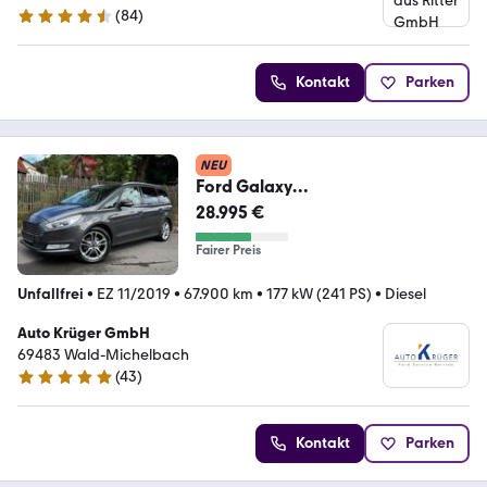
(
84
)
4.7 Sterne
Kontakt
Parken
NEU
Ford Galaxy
Titanium*NAVI*ACC*SCHIEBEDA
28.995 €
CH*7.SITZER
Fairer Preis
Unfallfrei
•
EZ 11/2019
•
67.900 km
•
177 kW (241 PS)
•
Diesel
Auto Krüger GmbH
69483 Wald-Michelbach
(
43
)
4.8 Sterne
Kontakt
Parken