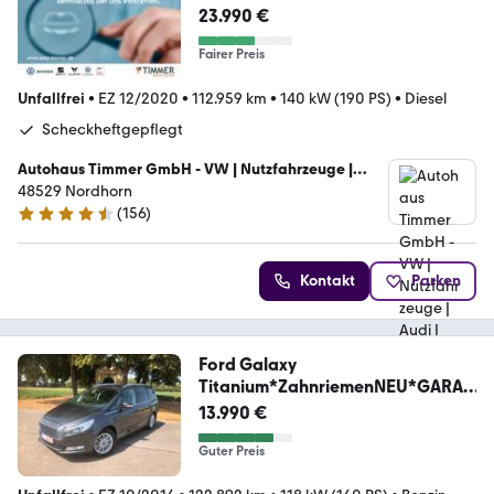
23.990 €
Fairer Preis
Unfallfrei
•
EZ 12/2020
•
112.959 km
•
140 kW (190 PS)
•
Diesel
Scheckheftgepflegt
Autohaus Timmer GmbH - VW | Nutzfahrzeuge |
Audi | Skoda | Seat
48529 Nordhorn
(
156
)
4.7 Sterne
Kontakt
Parken
Ford Galaxy
Titanium*ZahnriemenNEU*GARAN
TIE*7-SITZER
13.990 €
Guter Preis