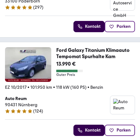
33100 Paderborn
(
297
)
4.8 Sterne
Kontakt
Parken
Ford Galaxy Titanium Klimaauto
Tempomat Spurhalte Kam
13.990 €
Guter Preis
EZ 10/2017
•
101.950 km
•
118 kW (160 PS)
•
Benzin
Auto Reum
90431 Nürnberg
(
124
)
4.8 Sterne
Kontakt
Parken