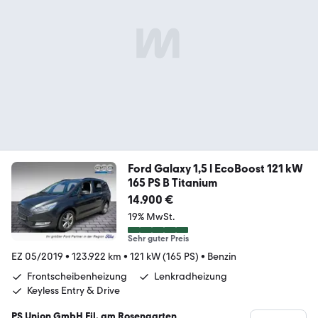
Ford Galaxy 1,5 l EcoBoost 121 kW
165 PS B Titanium
14.900 €
19% MwSt.
Sehr guter Preis
EZ 05/2019
•
123.922 km
•
121 kW (165 PS)
•
Benzin
Frontscheibenheizung
Lenkradheizung
Keyless Entry & Drive
PS Union GmbH Fil. am Rosengarten