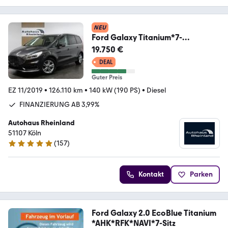
NEU
Ford Galaxy Titanium*7-
SITZER*KAMERA*AHK*APPLE*NAV
19.750 €
I*
DEAL
Guter Preis
EZ 11/2019
•
126.110 km
•
140 kW (190 PS)
•
Diesel
FINANZIERUNG AB 3,99%
Autohaus Rheinland
51107 Köln
(
157
)
4.9 Sterne
Kontakt
Parken
Ford Galaxy 2.0 EcoBlue Titanium
*AHK*RFK*NAVI*7-Sitz