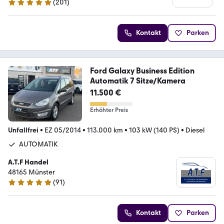
(
201
)
5 Sterne
Kontakt
Parken
Ford Galaxy Business Edition
Automatik 7 Sitze/Kamera
11.500 €
Erhöhter Preis
Unfallfrei
•
EZ 05/2014
•
113.000 km
•
103 kW (140 PS)
•
Diesel
AUTOMATIK
A.T.F Handel
48165 Münster
(
91
)
4.9 Sterne
Kontakt
Parken