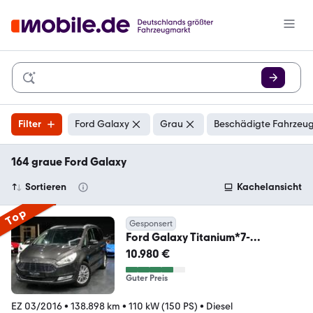
Filter
Ford Galaxy
Grau
Beschädigte Fahrzeug
164 graue Ford Galaxy
Sortieren
Kachelansicht
Top
Gesponsert
Ford Galaxy Titanium*7-
Sitzer*110KW*Spurhalte*LED*
10.980 €
Guter Preis
EZ 03/2016
•
138.898 km
•
110 kW (150 PS)
•
Diesel