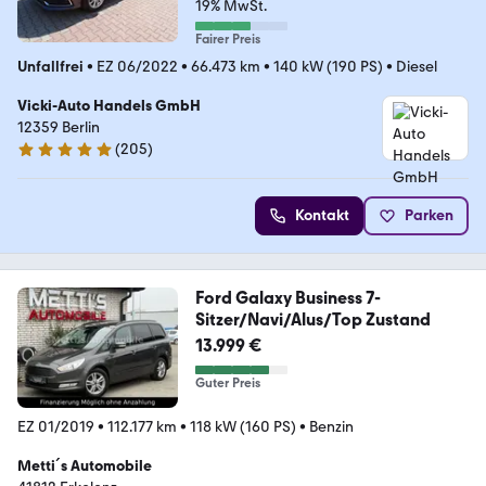
19% MwSt.
Fairer Preis
Unfallfrei
•
EZ 06/2022
•
66.473 km
•
140 kW (190 PS)
•
Diesel
Vicki-Auto Handels GmbH
12359 Berlin
(
205
)
4.9 Sterne
Kontakt
Parken
Ford Galaxy Business 7-
Sitzer/Navi/Alus/Top Zustand
13.999 €
Guter Preis
EZ 01/2019
•
112.177 km
•
118 kW (160 PS)
•
Benzin
Metti´s Automobile