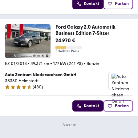
Kontakt
Parken
Ford Galaxy 2.0 Automatik
Business Edition 7-Sitzer
24.970 €
Erhöhter Preis
EZ 01/2018
•
49.371 km
•
177 kW (241 PS)
•
Benzin
Auto Zentrum Niedersachsen GmbH
38350 Helmstedt
(
480
)
4.5 Sterne
Kontakt
Parken