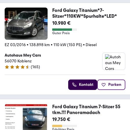
Ford Galaxy Titanium*7-
Sitzer*110KW*Spurhalte*LED*
10.980 €
Guter Preis
EZ 03/2016
•
138.898 km
•
110 kW (150 PS)
•
Diesel
Autohaus Mey Cars
56070 Koblenz
(
165
)
4.7 Sterne
Kontakt
Parken
Ford Galaxy Titanium 7-Sitzer 55
tkm.!!! Panoramadach
19.750 €
Erhöhter Preis