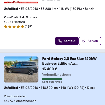
Unfallfrei
•
EZ 05/2018
•
55.280 km
•
118 kW (160 PS)
•
Benzin
Van-Profi H.-J. Mothes
32051 Herford
(
189
)
4.9 Sterne
Kontakt
Parken
Ford Galaxy 2,0 EcoBlue 140kW
Business Edition Au...
13.400 €
Verhandlungsbasis
Sehr guter Preis
Unfallfrei
•
EZ 02/2016
•
148.800 km
•
140 kW (190 PS)
•
Diesel
Privatanbieter
86473 Ziemetshausen