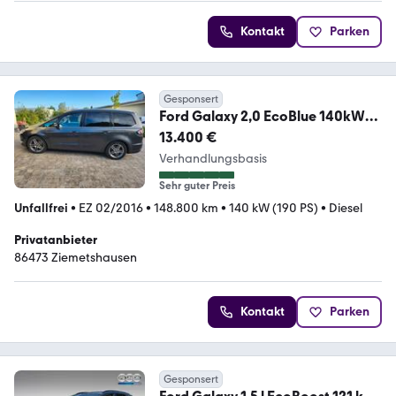
Kontakt
Parken
Gesponsert
Ford Galaxy 2,0 EcoBlue 140kW
Business Edition Au...
13.400 €
Verhandlungsbasis
Sehr guter Preis
Unfallfrei
•
EZ 02/2016
•
148.800 km
•
140 kW (190 PS)
•
Diesel
Privatanbieter
86473 Ziemetshausen
Kontakt
Parken
Gesponsert