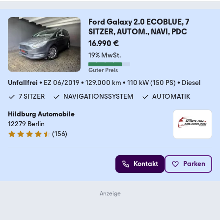
Ford Galaxy 2.0 ECOBLUE, 7
SITZER, AUTOM., NAVI, PDC
16.990 €
19% MwSt.
Guter Preis
Unfallfrei
•
EZ 06/2019
•
129.000 km
•
110 kW (150 PS)
•
Diesel
7 SITZER
NAVIGATIONSSYSTEM
AUTOMATIK
Hildburg Automobile
12279 Berlin
(
156
)
4.7 Sterne
Kontakt
Parken