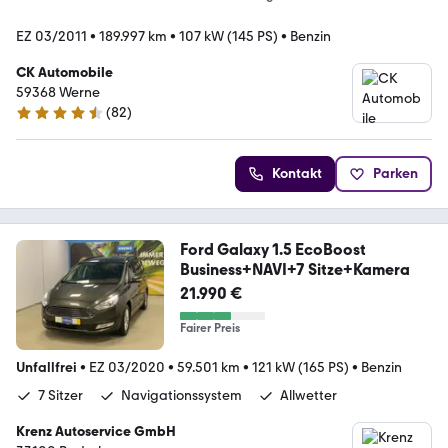
EZ 03/2011
•
189.997 km
•
107 kW (145 PS)
•
Benzin
CK Automobile
59368 Werne
(
82
)
4.7 Sterne
Kontakt
Parken
Ford Galaxy 1.5 EcoBoost
Business+NAVI+7 Sitze+Kamera
21.990 €
Fairer Preis
Unfallfrei
•
EZ 03/2020
•
59.501 km
•
121 kW (165 PS)
•
Benzin
7 Sitzer
Navigationssystem
Allwetter
Krenz Autoservice GmbH