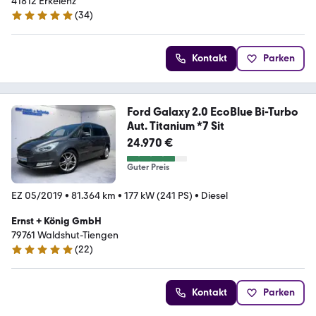
41812 Erkelenz
(
34
)
5 Sterne
Kontakt
Parken
Ford Galaxy 2.0 EcoBlue Bi-Turbo
Aut. Titanium *7 Sit
24.970 €
Guter Preis
EZ 05/2019
•
81.364 km
•
177 kW (241 PS)
•
Diesel
Ernst + König GmbH
79761 Waldshut-Tiengen
(
22
)
5 Sterne
Kontakt
Parken