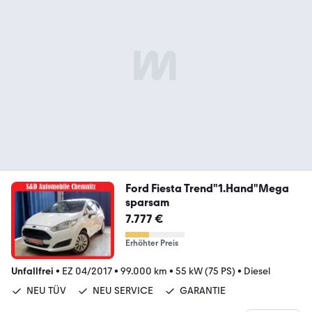
Ford Fiesta Trend"1.Hand"Mega
sparsam
7.777 €
Erhöhter Preis
Unfallfrei
•
EZ 04/2017
•
99.000 km
•
55 kW (75 PS)
•
Diesel
NEU TÜV
NEU SERVICE
GARANTIE