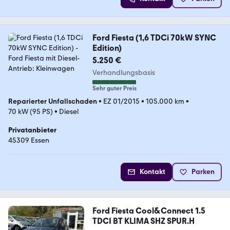
Ford Fiesta (1,6 TDCi 70kW SYNC
Edition)
5.250 €
Verhandlungsbasis
Sehr guter Preis
Reparierter Unfallschaden
•
EZ 01/2015
•
105.000 km
•
70 kW (95 PS)
•
Diesel
Privatanbieter
45309 Essen
Kontakt
Parken
Ford Fiesta Cool&Connect 1.5
TDCI BT KLIMA SHZ SPUR.H