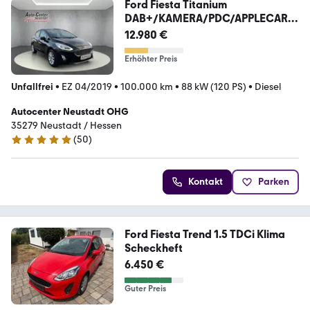
Ford Fiesta Titanium
DAB+/KAMERA/PDC/APPLECARP
LAY
12.980 €
Erhöhter Preis
Unfallfrei
•
EZ 04/2019
•
100.000 km
•
88 kW (120 PS)
•
Diesel
Autocenter Neustadt OHG
35279 Neustadt / Hessen
(
50
)
4.9 Sterne
Kontakt
Parken
Ford Fiesta Trend 1.5 TDCi Klima
Scheckheft
6.450 €
Guter Preis