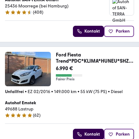
25436 Moorrege (bei Hamburg)
(
408
)
4.6 Sterne
Kontakt
Parken
Ford Fiesta
Trend*PDC*KLIMA*HUNEU*SHZ*A
UX*
6.990 €
Fairer Preis
Unfallfrei
•
EZ 02/2016
•
149.000 km
•
55 kW (75 PS)
•
Diesel
Autohof Emstek
49688 Lastrup
(
62
)
5 Sterne
Kontakt
Parken