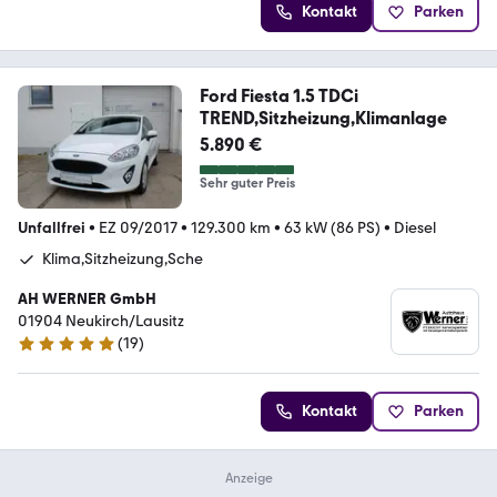
Kontakt
Parken
Ford Fiesta 1.5 TDCi
TREND,Sitzheizung,Klimanlage
5.890 €
Sehr guter Preis
Unfallfrei
•
EZ 09/2017
•
129.300 km
•
63 kW (86 PS)
•
Diesel
Klima,Sitzheizung,Sche
AH WERNER GmbH
01904 Neukirch/Lausitz
(
19
)
4.9 Sterne
Kontakt
Parken