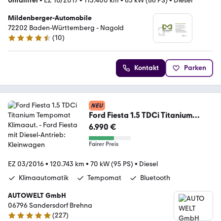
Unfallfrei
•
EZ 10/2017
•
113.400 km
•
63 kW (86 PS)
•
Diesel
Mildenberger-Automobile
72202 Baden-Württemberg - Nagold
(
10
)
4.4 Sterne
Kontakt
Parken
NEU
Ford Fiesta 1.5 TDCi Titanium
Tempomat Klimaaut.
6.990 €
Fairer Preis
EZ 03/2016
•
120.743 km
•
70 kW (95 PS)
•
Diesel
Klimaautomatik
Tempomat
Bluetooth
AUTOWELT GmbH
06796 Sandersdorf Brehna
(
227
)
4.8 Sterne