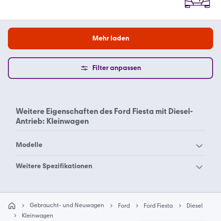
Mehr laden
Filter anpassen
Weitere Eigenschaften des
Ford Fiesta mit Diesel-
Antrieb: Kleinwagen
Modelle
Ford Aerostar
Ford B-Max
Weitere Spezifikationen
Ford Bronco Sport
Ford Bronco
Ford Fiesta Benzin
Ford Fiesta Benzin Kombi
Ford C-Max
Ford Capri
Kleinwagen
Gebraucht- und Neuwagen
Ford
Ford Fiesta
Diesel
Ford Cougar
Ford Courier
Ford Fiesta Benzin
Ford Fiesta Benzin
Kleinwagen