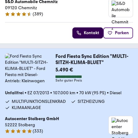
S&D Automobile Chemnitz
09120 Chemnitz
(
389
)
4.7 Sterne
Kontakt
Parken
Ford Fiesta Sync Edition "MULTI-
SITZH-KLIMA-BLUET"
5.490 €
Sehr guter Preis
Unfallfrei
•
EZ 07/2013
•
107.000 km
•
70 kW (95 PS)
•
Diesel
MULTIFUNKTIONSLENKRAD
SITZHEIZUNG
KLIMAANLAGE
Autocenter Stolberg GmbH
52222 Stolberg
(
333
)
4.9 Sterne