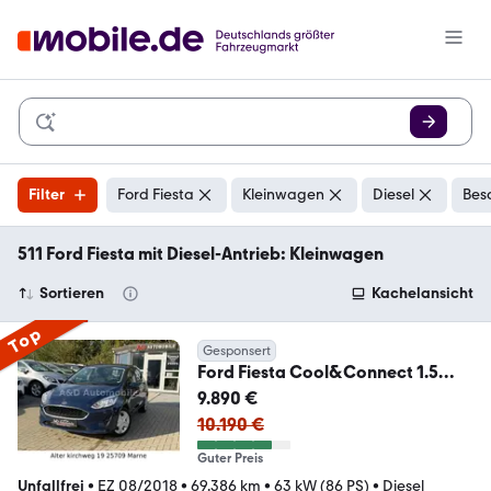
Filter
Ford Fiesta
Kleinwagen
Diesel
Bes
511 Ford Fiesta mit Diesel-Antrieb: Kleinwagen
Sortieren
Kachelansicht
Top
Gesponsert
Ford Fiesta Cool&Connect 1.5
TDCI BT KLIMA SHZ SPUR.H
9.890 €
10.190 €
Guter Preis
Unfallfrei
•
EZ 08/2018
•
69.386 km
•
63 kW (86 PS)
•
Diesel