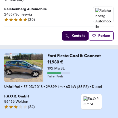
Reichenberg Automobile
24837 Schleswig
(
20
)
4.9 Sterne
Kontakt
Parken
Ford Fiesta Cool & Connect
11.980 €
19% MwSt.
Fairer Preis
Unfallfrei
•
EZ 03/2018
•
29.899 km
•
63 kW (86 PS)
•
Diesel
F.A.O.R. GmbH
86465 Welden
(
24
)
3 Sterne