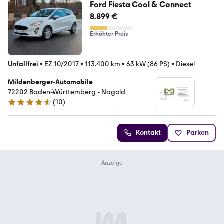
Ford Fiesta Cool & Connect
8.899 €
Erhöhter Preis
Unfallfrei
•
EZ 10/2017
•
113.400 km
•
63 kW (86 PS)
•
Diesel
Mildenberger-Automobile
72202 Baden-Württemberg - Nagold
(
10
)
4.4 Sterne
Kontakt
Parken