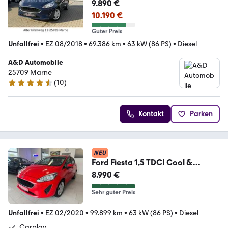
9.890 €
10.190 €
Guter Preis
Unfallfrei
•
EZ 08/2018
•
69.386 km
•
63 kW (86 PS)
•
Diesel
A&D Automobile
25709 Marne
(
10
)
4.4 Sterne
Kontakt
Parken
NEU
Ford Fiesta 1,5 TDCI Cool &
Connect
8.990 €
Sehr guter Preis
Unfallfrei
•
EZ 02/2020
•
99.899 km
•
63 kW (86 PS)
•
Diesel
Carplay