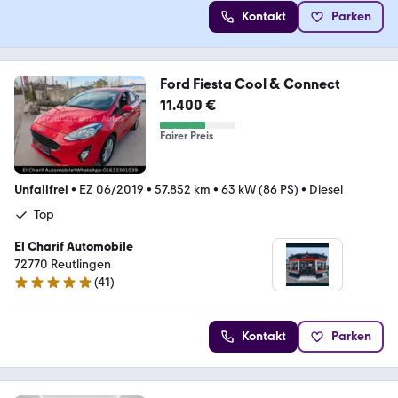
Kontakt
Parken
Ford Fiesta Cool & Connect
11.400 €
Fairer Preis
Unfallfrei
•
EZ 06/2019
•
57.852 km
•
63 kW (86 PS)
•
Diesel
Top
El Charif Automobile
72770 Reutlingen
(
41
)
5 Sterne
Kontakt
Parken