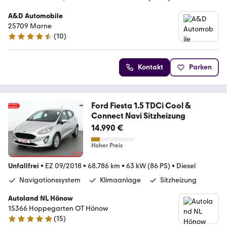
A&D Automobile
25709 Marne
(
10
)
4.4 Sterne
Kontakt
Parken
Ford Fiesta 1.5 TDCi Cool &
Connect Navi Sitzheizung
14.990 €
Hoher Preis
Unfallfrei
•
EZ 09/2018
•
68.786 km
•
63 kW (86 PS)
•
Diesel
Navigationssystem
Klimaanlage
Sitzheizung
Autoland NL Hönow
15366 Hoppegarten OT Hönow
(
15
)
5 Sterne