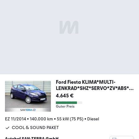
Ford Fiesta KLIMA*MULTI-
LENKRAD*SHZ*SERVO*ZV*ABS*E
SP*
4.645 €
Guter Preis
EZ 11/2014
•
140.000 km
•
55 kW (75 PS)
•
Diesel
COOL & SOUND PAKET
Autohof SAN-TERRA GmbH