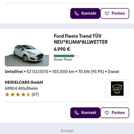
Kontakt
Parken
Ford Fiesta Trend TÜV
NEU*KLIMA*ALLWETTER
6.990 €
Guter Preis
Unfallfrei
•
EZ 03/2015
•
105.000 km
•
70 kW (95 PS)
•
Diesel
HEIDELCARS GmbH
68804 Altlußheim
(
67
)
4.7 Sterne
Kontakt
Parken