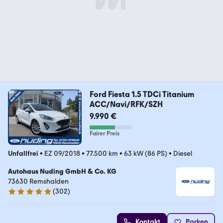
Ford Fiesta 1.5 TDCi Titanium
ACC/Navi/RFK/SZH
9.990 €
Fairer Preis
Unfallfrei
•
EZ 09/2018
•
77.500 km
•
63 kW (86 PS)
•
Diesel
Autohaus Nuding GmbH & Co. KG
73630 Remshalden
(
302
)
4.9 Sterne
Kontakt
Parken