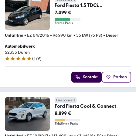
Ford Fiesta 1.5 TDCi
Titanium*Navi*LED*Gepflegt*
7.499 €
Fairer Preis
Unfallfrei
•
EZ 04/2016
•
96.990 km
•
55 kW (75 PS)
•
Diesel
Automobilwerk
52353 Düren
(
179
)
5 Sterne
Kontakt
Parken
Gesponsert
Ford Fiesta Cool & Connect
8.899 €
Erhöhter Preis