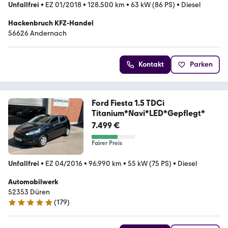
Unfallfrei
•
EZ 01/2018
•
128.500 km
•
63 kW (86 PS)
•
Diesel
Hackenbruch KFZ-Handel
56626 Andernach
Kontakt
Parken
Ford Fiesta 1.5 TDCi
Titanium*Navi*LED*Gepflegt*
7.499 €
Fairer Preis
Unfallfrei
•
EZ 04/2016
•
96.990 km
•
55 kW (75 PS)
•
Diesel
Automobilwerk
52353 Düren
(
179
)
5 Sterne