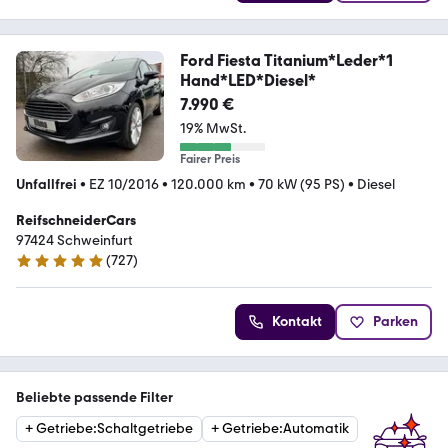
Ford Fiesta Titanium*Leder*1
Hand*LED*Diesel*
7.990 €
19% MwSt.
Fairer Preis
Unfallfrei
•
EZ 10/2016
•
120.000 km
•
70 kW (95 PS)
•
Diesel
ReifschneiderCars
97424 Schweinfurt
(
727
)
4.8 Sterne
Kontakt
Parken
Beliebte passende Filter
+
Getriebe
:
Schaltgetriebe
+
Getriebe
:
Automatik