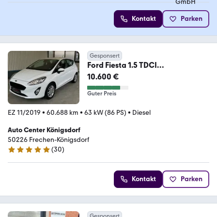
Kontakt
Parken
Gesponsert
Ford Fiesta 1.5 TDCI
Cool&Connect *NAVI *1.HAND
10.600 €
Guter Preis
EZ 11/2019
•
60.688 km
•
63 kW (86 PS)
•
Diesel
Auto Center Königsdorf
50226 Frechen-Königsdorf
(
30
)
4.9 Sterne
Kontakt
Parken
Gesponsert