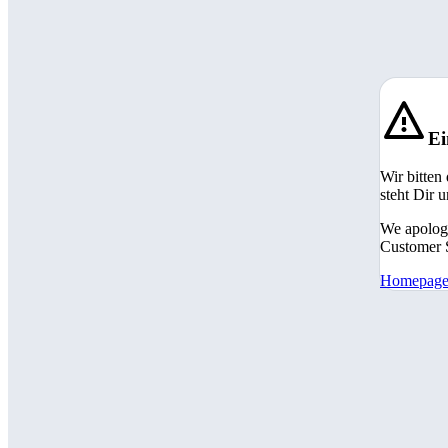
Ei
Wir bitten
steht Dir 
We apologi
Customer S
Homepag