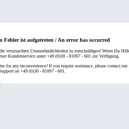
n Fehler ist aufgetreten / An error has occurred
 die verursachten Unannehmlichkeiten zu entschuldigen! Wenn Du Hilfe
unser Kundenservice unter +49 (0)30 - 81097 - 601 zur Verfügung.
se for any inconvenience! If you require assistance, please contact our
upport on +49 (0)30 - 81097 - 601.
e