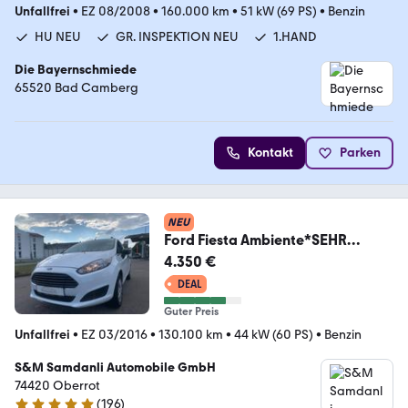
Unfallfrei
•
EZ 08/2008
•
160.000 km
•
51 kW (69 PS)
•
Benzin
HU NEU
GR. INSPEKTION NEU
1.HAND
Die Bayernschmiede
65520 Bad Camberg
Kontakt
Parken
NEU
Ford Fiesta Ambiente*SEHR
GEPFLEGT*2.HAND*KLIMAANLAG
4.350 €
E
DEAL
Guter Preis
Unfallfrei
•
EZ 03/2016
•
130.100 km
•
44 kW (60 PS)
•
Benzin
S&M Samdanli Automobile GmbH
74420 Oberrot
(
196
)