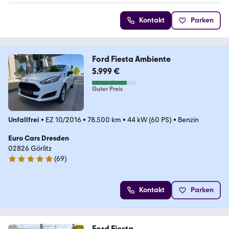
Kontakt
Parken
Ford Fiesta Ambiente
5.999 €
Guter Preis
Unfallfrei
•
EZ 10/2016
•
78.500 km
•
44 kW (60 PS)
•
Benzin
Euro Cars Dresden
02826 Görlitz
(
69
)
5 Sterne
Kontakt
Parken
Ford Fiesta