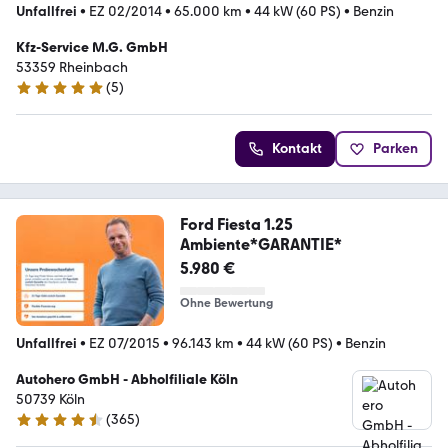
Unfallfrei
•
EZ 02/2014
•
65.000 km
•
44 kW (60 PS)
•
Benzin
Kfz-Service M.G. GmbH
53359 Rheinbach
(
5
)
4.8 Sterne
Kontakt
Parken
Ford Fiesta 1.25
Ambiente*GARANTIE*
5.980 €
Ohne Bewertung
Unfallfrei
•
EZ 07/2015
•
96.143 km
•
44 kW (60 PS)
•
Benzin
Autohero GmbH - Abholfiliale Köln
50739 Köln
(
365
)
4.6 Sterne