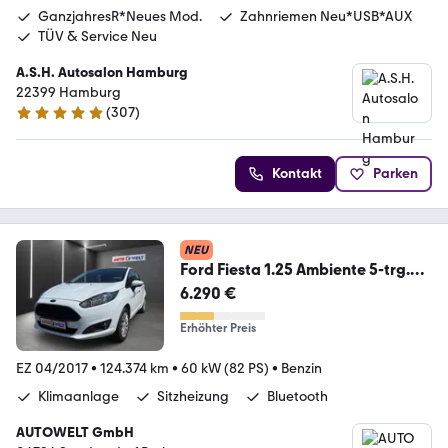
GanzjahresR*Neues Mod.
Zahnriemen Neu*USB*AUX
TÜV & Service Neu
A.S.H. Autosalon Hamburg
22399 Hamburg
(
307
)
4.9 Sterne
Kontakt
Parken
NEU
Ford Fiesta 1.25 Ambiente 5-trg.
Klima Bluetooth PDC
6.290 €
Erhöhter Preis
EZ 04/2017
•
124.374 km
•
60 kW (82 PS)
•
Benzin
Klimaanlage
Sitzheizung
Bluetooth
AUTOWELT GmbH