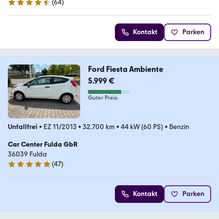
(
64
)
4.4 Sterne
Kontakt
Parken
Ford Fiesta Ambiente
5.999 €
Guter Preis
Unfallfrei
•
EZ 11/2013
•
32.700 km
•
44 kW (60 PS)
•
Benzin
Car Center Fulda GbR
36039 Fulda
(
47
)
5 Sterne
Kontakt
Parken