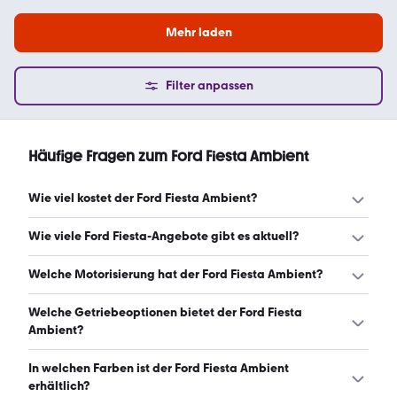
Mehr laden
Filter anpassen
Häufige Fragen zum Ford Fiesta Ambient
Wie viel kostet der Ford Fiesta Ambient?
Ein guter Preis für einen Ford Fiesta Ambient liegt
Wie viele Ford Fiesta-Angebote gibt es aktuell?
zwischen 1.594 € und 3.875 €. (Stand: 6.8.2026)
Es gibt insgesamt 271 Ford Fiesta bei mobile.de, davon
Welche Motorisierung hat der Ford Fiesta Ambient?
271 Gebraucht- und 0 Neuwagen. (Stand: 6.8.2026)
Der Ford Fiesta Ambient hat Leistungen zwischen 60 und
Welche Getriebeoptionen bietet der Ford Fiesta
82 PS. (Stand: 6.8.2026)
Ambient?
Der Ford Fiesta Ambient ist mit manuellem,
In welchen Farben ist der Ford Fiesta Ambient
automatischem und halbautomatischem Getriebe
erhältlich?