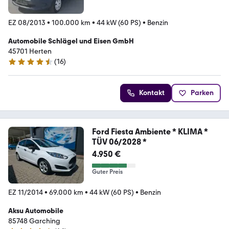
EZ 08/2013
•
100.000 km
•
44 kW (60 PS)
•
Benzin
Automobile Schlägel und Eisen GmbH
45701 Herten
(
16
)
4.5 Sterne
Kontakt
Parken
Ford Fiesta Ambiente * KLIMA *
TÜV 06/2028 *
4.950 €
Guter Preis
EZ 11/2014
•
69.000 km
•
44 kW (60 PS)
•
Benzin
Aksu Automobile
85748 Garching