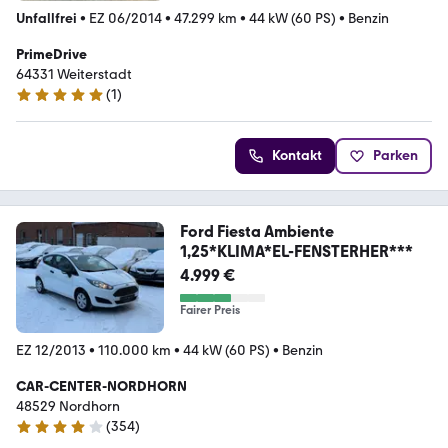
Unfallfrei
•
EZ 06/2014
•
47.299 km
•
44 kW (60 PS)
•
Benzin
PrimeDrive
64331 Weiterstadt
(
1
)
5 Sterne
Kontakt
Parken
Ford Fiesta Ambiente
1,25*KLIMA*EL-FENSTERHER***
4.999 €
Fairer Preis
EZ 12/2013
•
110.000 km
•
44 kW (60 PS)
•
Benzin
CAR-CENTER-NORDHORN
48529 Nordhorn
(
354
)
4.2 Sterne