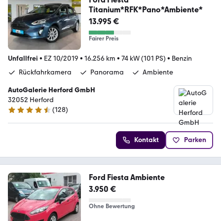
Titanium*RFK*Pano*Ambiente*
13.995 €
Fairer Preis
Unfallfrei
•
EZ 10/2019
•
16.256 km
•
74 kW (101 PS)
•
Benzin
Rückfahrkamera
Panorama
Ambiente
AutoGalerie Herford GmbH
32052 Herford
(
128
)
4.5 Sterne
Kontakt
Parken
Ford Fiesta Ambiente
3.950 €
Ohne Bewertung