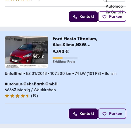
5 Sterne
Kontakt
Parken
Ford Fiesta Titanium,
Alus,Klima,NSW
Ambientebeleucht
9.390 €
Erhöhter Preis
Unfallfrei
•
EZ 01/2018
•
107.500 km
•
74 kW (101 PS)
•
Benzin
Autohaus Gebr.Barth GmbH
66663 Merzig / Weiskirchen
(
19
)
4.7 Sterne
Kontakt
Parken