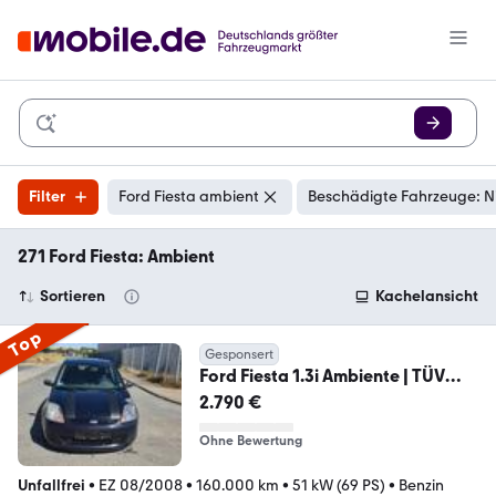
Filter
Ford Fiesta ambient
Beschädigte Fahrzeuge: N
271 Ford Fiesta: Ambient
Sortieren
Kachelansicht
Top
Gesponsert
Ford Fiesta 1.3i Ambiente | TÜV
NEU | KLIMA
2.790 €
Ohne Bewertung
Unfallfrei
•
EZ 08/2008
•
160.000 km
•
51 kW (69 PS)
•
Benzin