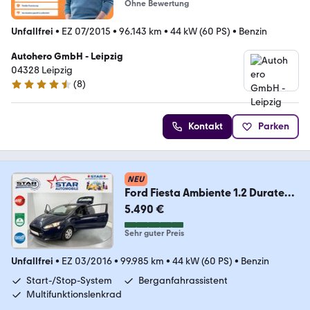
Ohne Bewertung
Unfallfrei
•
EZ 07/2015
•
96.143 km
•
44 kW (60 PS)
•
Benzin
Autohero GmbH - Leipzig
04328 Leipzig
(
8
)
4.3 Sterne
Kontakt
Parken
NEU
Ford Fiesta Ambiente 1.2 Duratec
Ambiente KLIMA ESP
5.490 €
Sehr guter Preis
Unfallfrei
•
EZ 03/2016
•
99.985 km
•
44 kW (60 PS)
•
Benzin
Start-/Stop-System
Berganfahrassistent
Multifunktionslenkrad