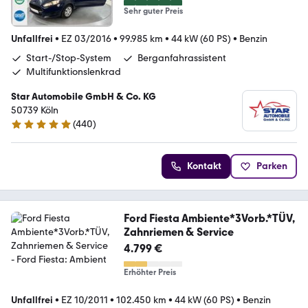
Sehr guter Preis
Unfallfrei
•
EZ 03/2016
•
99.985 km
•
44 kW (60 PS)
•
Benzin
Start-/Stop-System
Berganfahrassistent
Multifunktionslenkrad
Star Automobile GmbH & Co. KG
50739 Köln
(
440
)
4.8 Sterne
Kontakt
Parken
Ford Fiesta Ambiente*3Vorb.*TÜV,
Zahnriemen & Service
4.799 €
Erhöhter Preis
Unfallfrei
•
EZ 10/2011
•
102.450 km
•
44 kW (60 PS)
•
Benzin