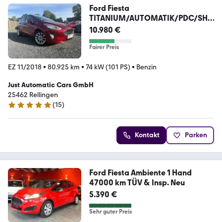
Ford Fiesta
TITANIUM/AUTOMATIK/PDC/SHZ
/AMBIENTE/2.HD
10.980 €
Fairer Preis
EZ 11/2018
•
80.925 km
•
74 kW (101 PS)
•
Benzin
Just Automatic Cars GmbH
25462 Rellingen
(
15
)
5 Sterne
Kontakt
Parken
Ford Fiesta Ambiente 1 Hand
47000 km TÜV & Insp. Neu
5.390 €
Sehr guter Preis