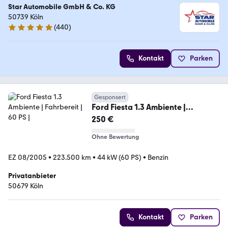
Star Automobile GmbH & Co. KG
50739 Köln
(
440
)
4.8 Sterne
Kontakt
Parken
Gesponsert
Ford Fiesta 1.3 Ambiente |
Fahrbereit | 60 PS |
250 €
Ohne Bewertung
EZ 08/2005
•
223.500 km
•
44 kW (60 PS)
•
Benzin
Privatanbieter
50679 Köln
Kontakt
Parken