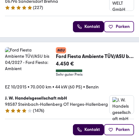
06796 Sandersdorf Brehna
(
227
)
4.8 Sterne
Kontakt
Parken
NEU
Ford Fiesta Ambiente TÜV/ASU bis
04/2027
4.450 €
Sehr guter Preis
EZ 10/2015
•
70.000 km
•
44 kW (60 PS)
•
Benzin
J. W. Handelsgesellschaft mbH
98587 Steinbach-Hallenberg OT Herges-Hallenberg
(
1476
)
4.2 Sterne
Kontakt
Parken