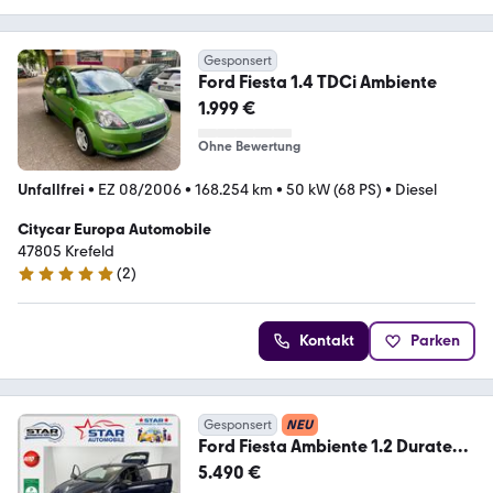
Gesponsert
Ford Fiesta 1.4 TDCi Ambiente
1.999 €
Ohne Bewertung
Unfallfrei
•
EZ 08/2006
•
168.254 km
•
50 kW (68 PS)
•
Diesel
Citycar Europa Automobile
47805 Krefeld
(
2
)
5 Sterne
Kontakt
Parken
Gesponsert
NEU
Ford Fiesta Ambiente 1.2 Duratec
Ambiente KLIMA ESP
5.490 €