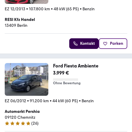
EZ 12/2013
•
107.800 km
•
48 kW (65 PS)
•
Benzin
RESI Kfz Handel
13409 Berlin
Kontakt
Parken
Ford Fiesta Ambiente
3.999 €
Ohne Bewertung
EZ 06/2012
•
91.200 km
•
44 kW (60 PS)
•
Benzin
Automarkt Pershia
09120 Chemnitz
(
26
)
4.9 Sterne