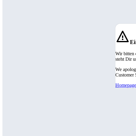
Ei
Wir bitten
steht Dir 
We apologi
Customer S
Homepag