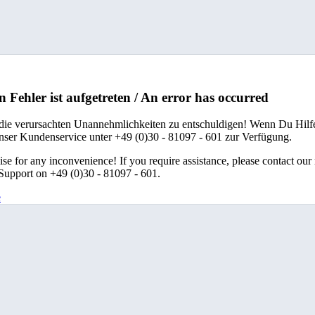
n Fehler ist aufgetreten / An error has occurred
 die verursachten Unannehmlichkeiten zu entschuldigen! Wenn Du Hilfe
unser Kundenservice unter +49 (0)30 - 81097 - 601 zur Verfügung.
se for any inconvenience! If you require assistance, please contact our
upport on +49 (0)30 - 81097 - 601.
e