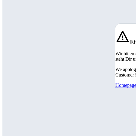
Ei
Wir bitten
steht Dir 
We apologi
Customer S
Homepag