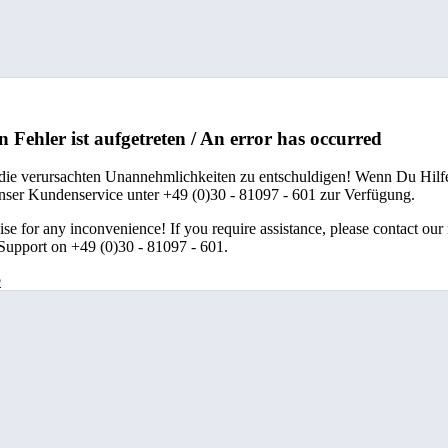
n Fehler ist aufgetreten / An error has occurred
 die verursachten Unannehmlichkeiten zu entschuldigen! Wenn Du Hilfe
unser Kundenservice unter +49 (0)30 - 81097 - 601 zur Verfügung.
se for any inconvenience! If you require assistance, please contact our
upport on +49 (0)30 - 81097 - 601.
e