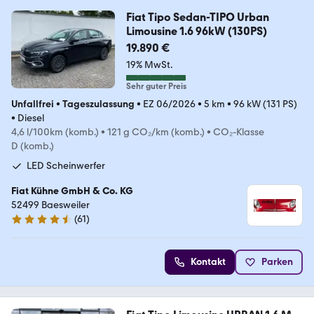
Fiat Tipo Sedan-TIPO Urban
Limousine 1.6 96kW (130PS)
19.890 €
19% MwSt.
Sehr guter Preis
Unfallfrei
•
Tageszulassung
•
EZ 06/2026
•
5 km
•
96 kW (131 PS)
•
Diesel
4,6 l/100km (komb.)
•
121 g CO₂/km (komb.)
•
CO₂-Klasse
D (komb.)
LED Scheinwerfer
Fiat Kühne GmbH & Co. KG
52499 Baesweiler
(
61
)
4.3 Sterne
Kontakt
Parken