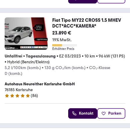
Fiat Tipo MY22 CROSS 1.5 MHEV
DCT*ACC*KAMERA*
23.890 €
19% MwSt.
Erhöhter Preis
Unfallfrei
•
Tageszulassung
•
EZ 03/2023
•
10 km
•
96 kW (131 PS)
•
Hybrid (Benzin/Elektro)
5,2 l/100km (komb.)
•
130 g CO₂/km (komb.)
•
CO₂-Klasse
D (komb.)
Autohaus Neureither Karlsruhe GmbH
76185 Karlsruhe
(
86
)
4.8 Sterne
Kontakt
Parken