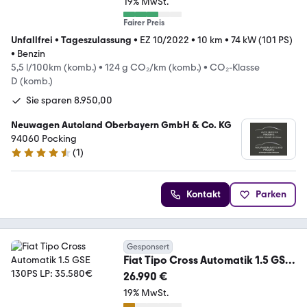
19% MwSt.
Fairer Preis
Unfallfrei
•
Tageszulassung
•
EZ 10/2022
•
10 km
•
74 kW (101 PS)
•
Benzin
5,5 l/100km (komb.)
•
124 g CO₂/km (komb.)
•
CO₂-Klasse
D (komb.)
Sie sparen 8.950,00
Neuwagen Autoland Oberbayern GmbH & Co. KG
94060 Pocking
(
1
)
4.7 Sterne
Kontakt
Parken
Gesponsert
Fiat Tipo Cross Automatik 1.5 GSE
130PS LP: 35.580€
26.990 €
19% MwSt.