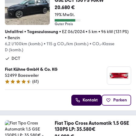
GSE DCT 130 PS 96KW
20.680 €
19% MwSt.
Guter Preis
Unfallfrei
•
Tageszulassung
•
EZ 06/2024
•
5 km
•
96 kW (131 PS)
•
Benzin
6,2 l/100km (komb.)
•
115 g CO₂/km (komb.)
•
CO₂-Klasse
D (komb.)
DCT
Fiat Kühne GmbH & Co. KG
52499 Baesweiler
(
61
)
4.3 Sterne
Kontakt
Parken
Fiat Tipo Cross Automatik 1.5 GSE
130PS LP: 35.580€