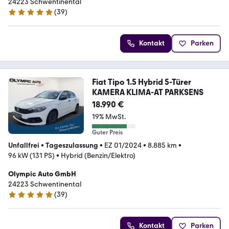
24223 Schwentinental
(
39
)
5 Sterne
Kontakt
Parken
Fiat Tipo 1.5 Hybrid 5-Türer
KAMERA KLIMA-AT PARKSENS
18.990 €
19% MwSt.
Guter Preis
Unfallfrei
•
Tageszulassung
•
EZ 01/2024
•
8.885 km
•
96 kW (131 PS)
•
Hybrid (Benzin/Elektro)
Olympic Auto GmbH
24223 Schwentinental
(
39
)
5 Sterne
Kontakt
Parken