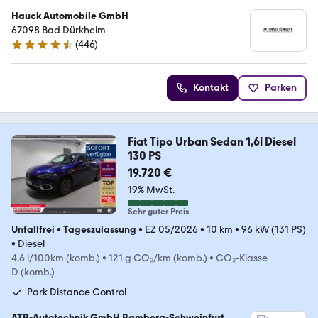
Hauck Automobile GmbH
67098 Bad Dürkheim
(
446
)
4.4 Sterne
Kontakt
Parken
Fiat Tipo Urban Sedan 1,6l Diesel
130 PS
19.720 €
19% MwSt.
Sehr guter Preis
Unfallfrei
•
Tageszulassung
•
EZ 05/2026
•
10 km
•
96 kW (131 PS)
•
Diesel
4,6 l/100km (komb.)
•
121 g CO₂/km (komb.)
•
CO₂-Klasse
D (komb.)
Park Distance Control
ATB-Autotechnik GmbH Bamberg-Schweinfurt