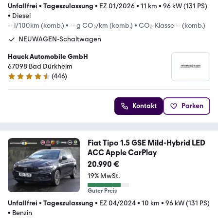
Unfallfrei
•
Tageszulassung
•
EZ 01/2026
•
11 km
•
96 kW (131 PS)
•
Diesel
-- l/100km (komb.)
•
-- g CO₂/km (komb.)
•
CO₂-Klasse -- (komb.)
NEUWAGEN-Schaltwagen
Hauck Automobile GmbH
67098 Bad Dürkheim
(
446
)
4.4 Sterne
Kontakt
Parken
Fiat Tipo 1.5 GSE Mild-Hybrid LED
ACC Apple CarPlay
20.990 €
19% MwSt.
Guter Preis
Unfallfrei
•
Tageszulassung
•
EZ 04/2024
•
10 km
•
96 kW (131 PS)
•
Benzin