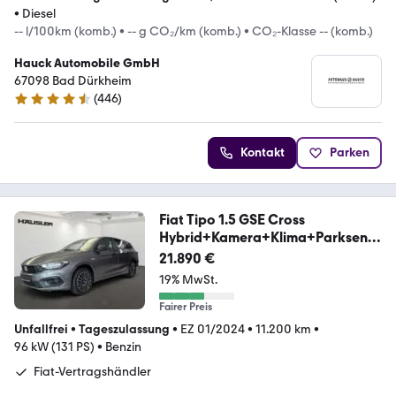
•
Diesel
-- l/100km (komb.)
•
-- g CO₂/km (komb.)
•
CO₂-Klasse -- (komb.)
Hauck Automobile GmbH
67098 Bad Dürkheim
(
446
)
4.4 Sterne
Kontakt
Parken
Fiat Tipo 1.5 GSE Cross
Hybrid+Kamera+Klima+Parksens
o
21.890 €
19% MwSt.
Fairer Preis
Unfallfrei
•
Tageszulassung
•
EZ 01/2024
•
11.200 km
•
96 kW (131 PS)
•
Benzin
Fiat-Vertragshändler