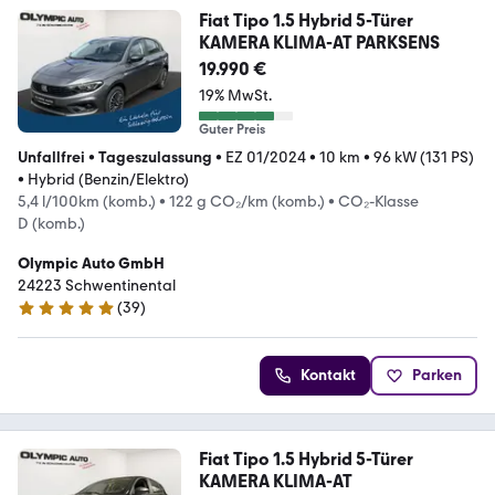
Fiat Tipo 1.5 Hybrid 5-Türer
KAMERA KLIMA-AT PARKSENS
19.990 €
19% MwSt.
Guter Preis
Unfallfrei
•
Tageszulassung
•
EZ 01/2024
•
10 km
•
96 kW (131 PS)
•
Hybrid (Benzin/Elektro)
5,4 l/100km (komb.)
•
122 g CO₂/km (komb.)
•
CO₂-Klasse
D (komb.)
Olympic Auto GmbH
24223 Schwentinental
(
39
)
5 Sterne
Kontakt
Parken
Fiat Tipo 1.5 Hybrid 5-Türer
KAMERA KLIMA-AT