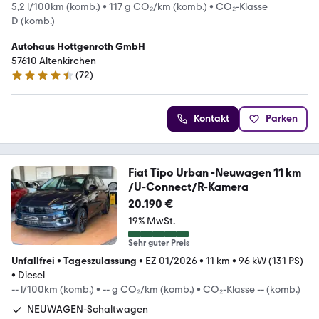
5,2 l/100km (komb.)
•
117 g CO₂/km (komb.)
•
CO₂-Klasse
D (komb.)
Autohaus Hottgenroth GmbH
57610 Altenkirchen
(
72
)
4.6 Sterne
Kontakt
Parken
Fiat Tipo Urban -Neuwagen 11 km
/U-Connect/R-Kamera
20.190 €
19% MwSt.
Sehr guter Preis
Unfallfrei
•
Tageszulassung
•
EZ 01/2026
•
11 km
•
96 kW (131 PS)
•
Diesel
-- l/100km (komb.)
•
-- g CO₂/km (komb.)
•
CO₂-Klasse -- (komb.)
NEUWAGEN-Schaltwagen