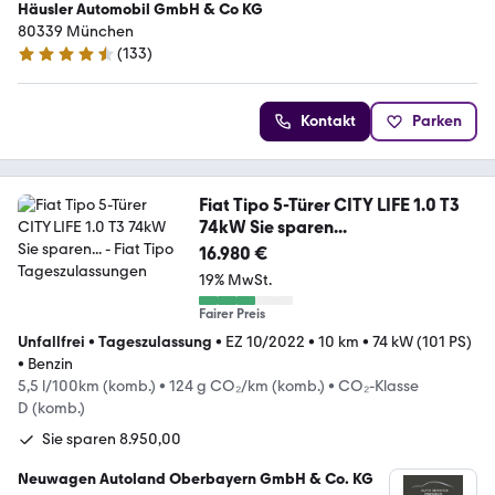
Häusler Automobil GmbH & Co KG
80339 München
(
133
)
4.7 Sterne
Kontakt
Parken
Fiat Tipo 5-Türer CITY LIFE 1.0 T3
74kW Sie sparen...
16.980 €
19% MwSt.
Fairer Preis
Unfallfrei
•
Tageszulassung
•
EZ 10/2022
•
10 km
•
74 kW (101 PS)
•
Benzin
5,5 l/100km (komb.)
•
124 g CO₂/km (komb.)
•
CO₂-Klasse
D (komb.)
Sie sparen 8.950,00
Neuwagen Autoland Oberbayern GmbH & Co. KG