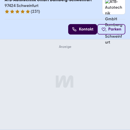
97424 Schweinfurt
(
231
)
4.9 Sterne
Kontakt
Parken