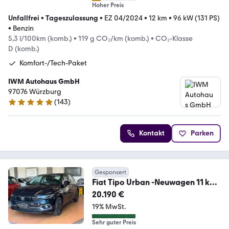
Hoher Preis
Unfallfrei
•
Tageszulassung
•
EZ 04/2024
•
12 km
•
96 kW (131 PS)
•
Benzin
5,3 l/100km (komb.)
•
119 g CO₂/km (komb.)
•
CO₂-Klasse
D (komb.)
Komfort-/Tech-Paket
IWM Autohaus GmbH
97076 Würzburg
(
143
)
4.8 Sterne
Kontakt
Parken
Gesponsert
Fiat Tipo Urban -Neuwagen 11 km
/U-Connect/R-Kamera
20.190 €
19% MwSt.
Sehr guter Preis