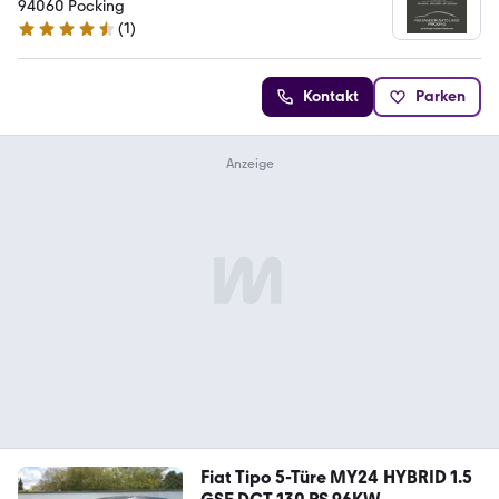
94060 Pocking
(
1
)
4.7 Sterne
Kontakt
Parken
Fiat Tipo 5-Türe MY24 HYBRID 1.5