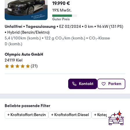
19.990 €
19% MwSt.
Guter Preis
Unfallfrei
•
Tageszulassung
•
EZ 02/2024
•
0 km
•
96 kW (131 PS)
•
Hybrid (Benzin/Elektro)
5,4 l/100km (komb.)
•
122 g CO₂/km (komb.)
•
CO₂-Klasse
D (komb.)
Olympic Auto GmbH
24119 Kiel
(
21
)
5 Sterne
Kontakt
Parken
Beliebte passende Filter
+
Kraftstoffart
:
Benzin
+
Kraftstoffart
:
Diesel
+
Kategorie
:
Estate