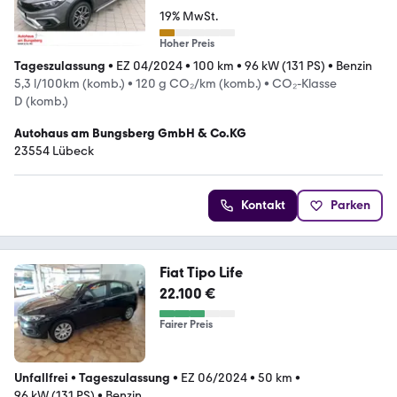
19% MwSt.
Hoher Preis
Tageszulassung
•
EZ 04/2024
•
100 km
•
96 kW (131 PS)
•
Benzin
5,3 l/100km (komb.)
•
120 g CO₂/km (komb.)
•
CO₂-Klasse
D (komb.)
Autohaus am Bungsberg GmbH & Co.KG
23554 Lübeck
Kontakt
Parken
Fiat Tipo Life
22.100 €
Fairer Preis
Unfallfrei
•
Tageszulassung
•
EZ 06/2024
•
50 km
•
96 kW (131 PS)
•
Benzin