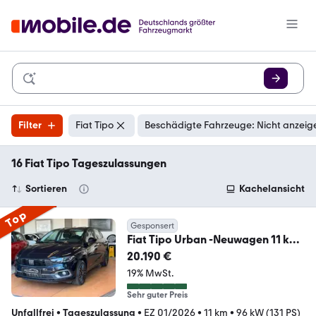
Filter
Fiat Tipo
Beschädigte Fahrzeuge: Nicht anzeig
16 Fiat Tipo Tageszulassungen
Sortieren
Kachelansicht
Top
Gesponsert
Fiat Tipo Urban -Neuwagen 11 km
/U-Connect/R-Kamera
20.190 €
19% MwSt.
Sehr guter Preis
Unfallfrei
•
Tageszulassung
•
EZ 01/2026
•
11 km
•
96 kW (131 PS)