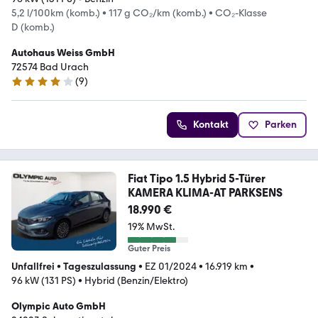
5,2 l/100km (komb.)
•
117 g CO₂/km (komb.)
•
CO₂-Klasse
D (komb.)
Autohaus Weiss GmbH
72574 Bad Urach
(
9
)
4 Sterne
Kontakt
Parken
Fiat Tipo 1.5 Hybrid 5-Türer
KAMERA KLIMA-AT PARKSENS
18.990 €
19% MwSt.
Guter Preis
Unfallfrei
•
Tageszulassung
•
EZ 01/2024
•
16.919 km
•
96 kW (131 PS)
•
Hybrid (Benzin/Elektro)
Olympic Auto GmbH