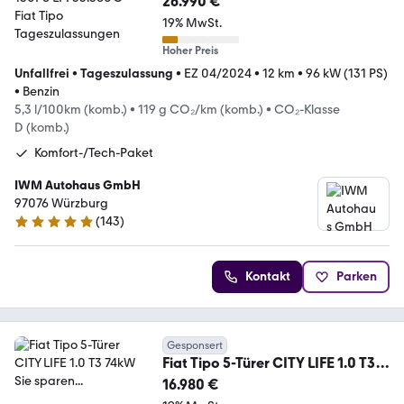
26.990 €
19% MwSt.
Hoher Preis
Unfallfrei
•
Tageszulassung
•
EZ 04/2024
•
12 km
•
96 kW (131 PS)
•
Benzin
5,3 l/100km (komb.)
•
119 g CO₂/km (komb.)
•
CO₂-Klasse
D (komb.)
Komfort-/Tech-Paket
IWM Autohaus GmbH
97076 Würzburg
(
143
)
4.8 Sterne
Kontakt
Parken
Gesponsert
Fiat Tipo 5-Türer CITY LIFE 1.0 T3
74kW Sie sparen...
16.980 €