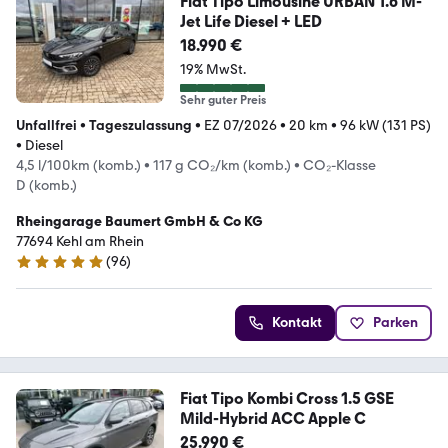
Fiat Tipo Limousine URBAN 1.6 M-
Jet Life Diesel + LED
18.990 €
19% MwSt.
Sehr guter Preis
Unfallfrei
•
Tageszulassung
•
EZ 07/2026
•
20 km
•
96 kW (131 PS)
•
Diesel
4,5 l/100km (komb.)
•
117 g CO₂/km (komb.)
•
CO₂-Klasse
D (komb.)
Rheingarage Baumert GmbH & Co KG
77694 Kehl am Rhein
(
96
)
4.9 Sterne
Kontakt
Parken
Fiat Tipo Kombi Cross 1.5 GSE
Mild-Hybrid ACC Apple C
25.990 €