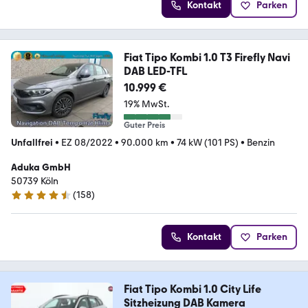
Kontakt
Parken
Fiat Tipo Kombi 1.0 T3 Firefly Navi
DAB LED-TFL
10.999 €
19% MwSt.
Guter Preis
Unfallfrei
•
EZ 08/2022
•
90.000 km
•
74 kW (101 PS)
•
Benzin
Aduka GmbH
50739 Köln
(
158
)
4.6 Sterne
Kontakt
Parken
Fiat Tipo Kombi 1.0 City Life
Sitzheizung DAB Kamera