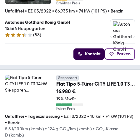
Erhöhter Preis
Unfallfrei
•
EZ 05/2022
•
86.935 km
•
74 kW (101 PS)
•
Benzin
Autohaus Gotthard König GmbH
15366 Hoppegarten
(
58
)
3.5 Sterne
Kontakt
Parken
Gesponsert
Fiat Tipo 5-Türer CITY LIFE 1.0 T3
74kW Sie sparen...
16.980 €
19% MwSt.
Fairer Preis
Unfallfrei
•
Tageszulassung
•
EZ 10/2022
•
10 km
•
74 kW (101 PS)
•
Benzin
5,5 l/100km (komb.)
•
124 g CO₂/km (komb.)
•
CO₂-Klasse
D (komb.)