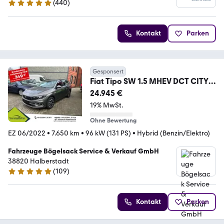
(
440
)
4.8 Sterne
Kontakt
Parken
Gesponsert
Fiat Tipo SW 1.5 MHEV DCT CITY
LIFE+HYBRID+LED+LM+DAB
24.945 €
19% MwSt.
Ohne Bewertung
EZ 06/2022
•
7.650 km
•
96 kW (131 PS)
•
Hybrid (Benzin/Elektro)
Fahrzeuge Bögelsack Service & Verkauf GmbH
38820 Halberstadt
(
109
)
5 Sterne
Kontakt
Parken