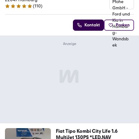
(
110
)
4.8 Sterne
Kontakt
Parken
Fiat Tipo Kombi City Life 1.6
MultiJet 130PS *LED,NAV