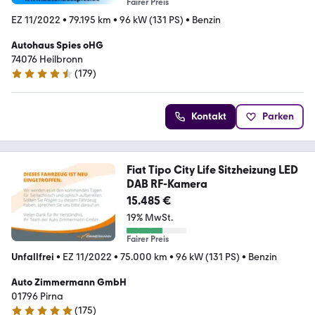
Fairer Preis
EZ 11/2022
•
79.195 km
•
96 kW (131 PS)
•
Benzin
Autohaus Spies oHG
74076 Heilbronn
(
179
)
4.5 Sterne
Kontakt
Parken
Fiat Tipo City Life Sitzheizung LED
DAB RF-Kamera
15.485 €
19% MwSt.
Fairer Preis
Unfallfrei
•
EZ 11/2022
•
75.000 km
•
96 kW (131 PS)
•
Benzin
Auto Zimmermann GmbH
01796 Pirna
(
175
)