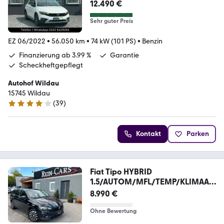
Cross*56.TKM*Navi*Sitzheizung*
12.490 €
Sehr guter Preis
EZ 06/2022
•
56.050 km
•
74 kW (101 PS)
•
Benzin
Finanzierung ab 3.99 %
Garantie
Scheckheftgepflegt
Autohof Wildau
15745 Wildau
(
39
)
4 Sterne
Kontakt
Parken
Fiat Tipo HYBRID
1.5/AUTOM/MFL/TEMP/KLIMAAU
T/DISPLAY/
8.990 €
Ohne Bewertung