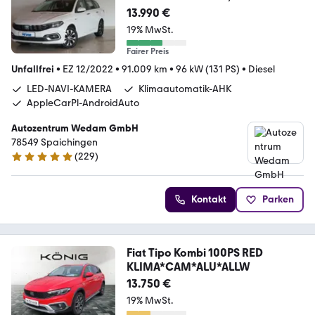
13.990 €
19% MwSt.
Fairer Preis
Unfallfrei
•
EZ 12/2022
•
91.009 km
•
96 kW (131 PS)
•
Diesel
LED-NAVI-KAMERA
Klimaautomatik-AHK
AppleCarPl-AndroidAuto
Autozentrum Wedam GmbH
78549 Spaichingen
(
229
)
4.9 Sterne
Kontakt
Parken
Fiat Tipo Kombi 100PS RED
KLIMA*CAM*ALU*ALLW
13.750 €
19% MwSt.