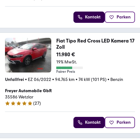
4.9 Sterne
Kontakt
Parken
Fiat Tipo Red Cross LED Kamera 17
Zoll
11.980 €
19% MwSt.
Fairer Preis
Unfallfrei
•
EZ 06/2022
•
94.765 km
•
74 kW (101 PS)
•
Benzin
Freyer Automobile GbR
35586 Wetzlar
(
27
)
5 Sterne
Kontakt
Parken