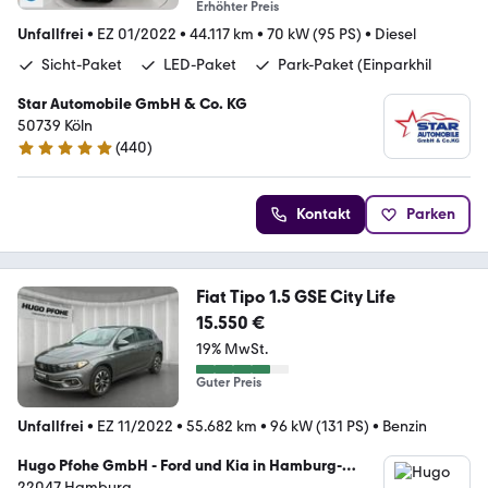
Erhöhter Preis
Unfallfrei
•
EZ 01/2022
•
44.117 km
•
70 kW (95 PS)
•
Diesel
Sicht-Paket
LED-Paket
Park-Paket (Einparkhil
Star Automobile GmbH & Co. KG
50739 Köln
(
440
)
4.8 Sterne
Kontakt
Parken
Fiat Tipo 1.5 GSE City Life
15.550 €
19% MwSt.
Guter Preis
Unfallfrei
•
EZ 11/2022
•
55.682 km
•
96 kW (131 PS)
•
Benzin
Hugo Pfohe GmbH - Ford und Kia in Hamburg-
Wandsbek
22047 Hamburg