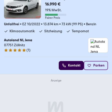
16.990 €
19% MwSt.
Fairer Preis
Unfallfrei
•
EZ 10/2022
•
13.874 km
•
73 kW (99 PS)
•
Benzin
Klimaautomatik
Sitzheizung
Tempomat
Autoland NL Jena
07751 Zöllnitz
(
1
)
5 Sterne
Kontakt
Parken