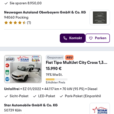
Sie sparen 8.950,00
Neuwagen Autoland Oberbayern GmbH & Co. KG
94060 Pocking
(
1
)
4.7 Sterne
Kontakt
Parken
Gesponsert
NEU
Fiat Tipo MultiJet City Cross 1,3
70kW NAVI KAMERA E6
15.990 €
19% MwSt.
Erhöhter Preis
Unfallfrei
•
EZ 01/2022
•
44.117 km
•
70 kW (95 PS)
•
Diesel
Sicht-Paket
LED-Paket
Park-Paket (Einparkhil
Star Automobile GmbH & Co. KG
50739 Köln