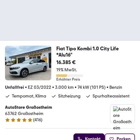
Fiat Tipo Kombi 1.0 City Life
*Alu16"
16.385 €
19% MwSt.
Erhöhter Preis
Unfallfrei
•
EZ 03/2022
•
3.000 km
•
74 kW (101 PS)
•
Benzin
Tempomat, Klima
Sitzheizung
Spurhalteassistent
AutoStore Großostheim
63762 Großostheim
(
416
)
5 Sterne
Kontakt
Parken