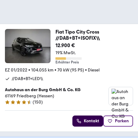
Fiat Tipo City Cross
//DAB+BT+ISOFIX\\
12.900 €
19% MwSt.
Erhöhter Preis
EZ 01/2022
•
104.055 km
•
70 kW (95 PS)
•
Diesel
//DAB+BT+LED\\
Autohaus an der Burg GmbH & Co. KG
61169 Friedberg (Hessen)
(
150
)
4.6 Sterne
Kontakt
Parken