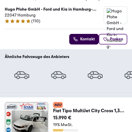
Hugo Pfohe GmbH - Ford und Kia in Hamburg-
Wandsbek
22047 Hamburg
(
110
)
4.8 Sterne
Kontakt
Parken
Ähnliche Fahrzeuge des Anbieters
NEU
Fiat Tipo MultiJet City Cross 1,3
70kW NAVI KAMERA E6
15.990 €
19% MwSt.