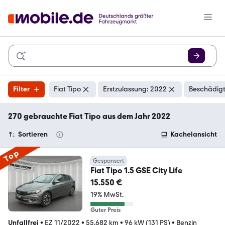
Filter
Fiat Tipo
Erstzulassung: 2022
Beschädigt
270 gebrauchte Fiat Tipo aus dem Jahr 2022
Sortieren
Kachelansicht
Top
Gesponsert
Fiat Tipo 1.5 GSE City Life
15.550 €
19% MwSt.
Guter Preis
Unfallfrei
•
EZ 11/2022
•
55.682 km
•
96 kW (131 PS)
•
Benzin