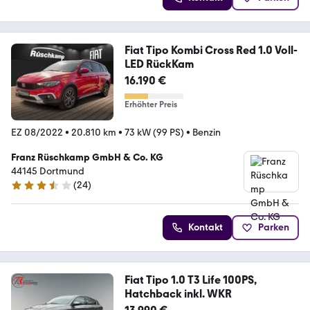
Fiat Tipo Kombi Cross Red 1.0 Voll-
LED RückKam
16.190 €
Erhöhter Preis
EZ 08/2022
•
20.810 km
•
73 kW (99 PS)
•
Benzin
Franz Rüschkamp GmbH & Co. KG
44145 Dortmund
(
24
)
3.7 Sterne
Kontakt
Parken
Fiat Tipo 1.0 T3 Life 100PS,
Hatchback inkl. WKR