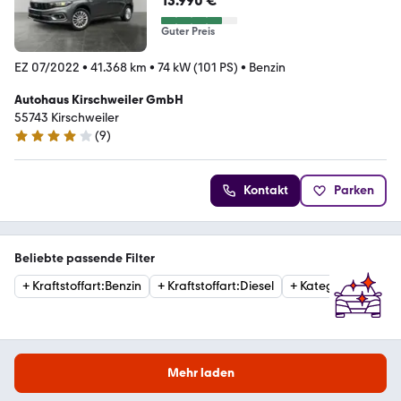
13.990 €
Guter Preis
EZ 07/2022
•
41.368 km
•
74 kW (101 PS)
•
Benzin
Autohaus Kirschweiler GmbH
55743 Kirschweiler
(
9
)
4.1 Sterne
Kontakt
Parken
Beliebte passende Filter
+
Kraftstoffart
:
Benzin
+
Kraftstoffart
:
Diesel
+
Kategorie
:
Estate
Mehr laden