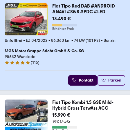
Fiat Tipo Red DAB #ANDROID
#NAVI #S&S #PDC #LED
13.490 €
Erhöhter Preis
Unfallfrei
•
EZ 04/2022
•
86.060 km
•
74 kW (101 PS)
•
Benzin
MGS Motor Gruppe Sticht GmbH & Co. KG
95632 Wunsiedel
(
115
)
4.9 Sterne
Kontakt
Parken
Fiat Tipo Kombi 1.5 GSE Mild-
Hybrid Cross TotwAss ACC
15.990 €
19% MwSt.