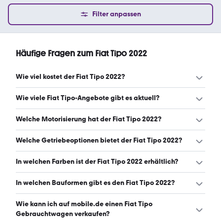
Filter anpassen
Häufige Fragen zum Fiat Tipo 2022
Wie viel kostet der Fiat Tipo 2022?
Ein guter Preis für einen Fiat Tipo 2022 liegt zwischen
Wie viele Fiat Tipo-Angebote gibt es aktuell?
11.337 € und 14.800 €. (Stand: 9.8.2026)
Es gibt insgesamt 270 Fiat Tipo bei mobile.de, davon 270
Welche Motorisierung hat der Fiat Tipo 2022?
Gebraucht- und 0 Neuwagen. (Stand: 9.8.2026)
Der Fiat Tipo 2022 hat Leistungen zwischen 95 und 131 PS.
Welche Getriebeoptionen bietet der Fiat Tipo 2022?
(Stand: 9.8.2026)
Der Fiat Tipo 2022 ist mit manuellem und automatischem
In welchen Farben ist der Fiat Tipo 2022 erhältlich?
Getriebe erhältlich. (Stand: 9.8.2026)
Den Fiat Tipo 2022 gibt es in folgenden Farben: grau,
In welchen Bauformen gibt es den Fiat Tipo 2022?
weiß, blau, schwarz, silber, rot, gelb, orange, braun und
grün. Die häufigste Farbe ist grau. (Stand: 9.8.2026)
Den Fiat Tipo 2022 gibt es in folgenden Bauformen:
Wie kann ich auf mobile.de einen Fiat Tipo
Limousine und Kombi. (Stand: 9.8.2026)
Gebrauchtwagen verkaufen?