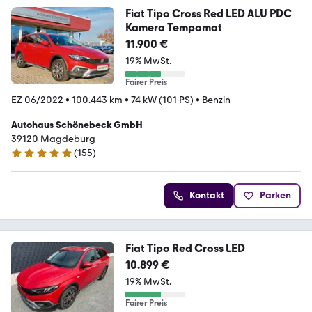
Fiat Tipo Cross Red LED ALU PDC
Kamera Tempomat
11.900 €
19% MwSt.
Fairer Preis
EZ 06/2022
•
100.443 km
•
74 kW (101 PS)
•
Benzin
Autohaus Schönebeck GmbH
39120 Magdeburg
(
155
)
4.9 Sterne
Kontakt
Parken
Fiat Tipo Red Cross LED
10.899 €
19% MwSt.
Fairer Preis