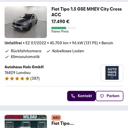
Fiat Tipo 1.5 GSE MHEV City Cross
ACC
17.490 €
Fairer Preis
Unfallfrei
•
EZ 07/2022
•
45.700 km
•
96 kW (131 PS)
•
Benzin
Rückfahrkamera
Kabelloses Laden
Klimaautomatik
Autohaus Holz GmbH
76829 Landau
(
387
)
4.8 Sterne
Kontakt
Parken
NEU
Fiat Tipo