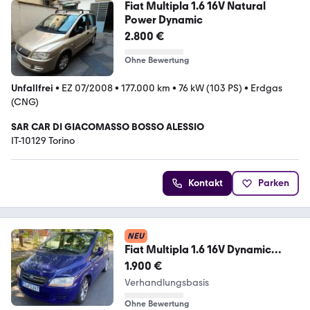
Fiat Multipla 1.6 16V Natural
Power Dynamic
2.800 €
Ohne Bewertung
Unfallfrei
•
EZ 07/2008
•
177.000 km
•
76 kW (103 PS)
•
Erdgas
(CNG)
SAR CAR DI GIACOMASSO BOSSO ALESSIO
IT-10129 Torino
Kontakt
Parken
NEU
Fiat Multipla 1.6 16V Dynamic
Dynamic
1.900 €
Verhandlungsbasis
Ohne Bewertung