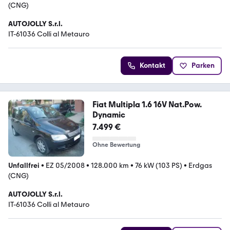
(CNG)
AUTOJOLLY S.r.l.
IT-61036 Colli al Metauro
Kontakt
Parken
Fiat Multipla 1.6 16V Nat.Pow.
Dynamic
7.499 €
Ohne Bewertung
Unfallfrei
•
EZ 05/2008
•
128.000 km
•
76 kW (103 PS)
•
Erdgas
(CNG)
AUTOJOLLY S.r.l.
IT-61036 Colli al Metauro