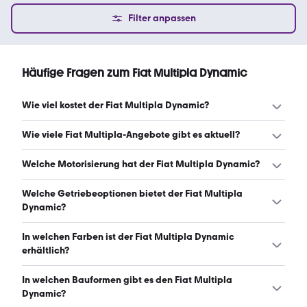
Filter anpassen
Häufige Fragen zum Fiat Multipla Dynamic
Wie viel kostet der Fiat Multipla Dynamic?
Ein guter Preis für einen Fiat Multipla Dynamic liegt
Wie viele Fiat Multipla-Angebote gibt es aktuell?
zwischen 1.922 € und 3.990 €. (Stand: 6.8.2026)
Es gibt insgesamt 34 Fiat Multipla bei mobile.de, davon
Welche Motorisierung hat der Fiat Multipla Dynamic?
34 Gebraucht- und 0 Neuwagen. (Stand: 6.8.2026)
Der Fiat Multipla Dynamic hat Leistungen zwischen 103
Welche Getriebeoptionen bietet der Fiat Multipla
und 120 PS. (Stand: 6.8.2026)
Dynamic?
Der Fiat Multipla Dynamic ist mit manuellem Getriebe
In welchen Farben ist der Fiat Multipla Dynamic
erhältlich. (Stand: 6.8.2026)
erhältlich?
Den Fiat Multipla Dynamic gibt es in folgenden Farben:
In welchen Bauformen gibt es den Fiat Multipla
grau, schwarz, blau, silber, braun, weiß, beige, gold und
Dynamic?
rot. Die häufigste Farbe ist grau. (Stand: 6.8.2026)