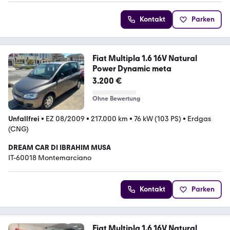
Kontakt
Parken
Fiat Multipla 1.6 16V Natural
Power Dynamic meta
3.200 €
Ohne Bewertung
Unfallfrei
•
EZ 08/2009
•
217.000 km
•
76 kW (103 PS)
•
Erdgas
(CNG)
DREAM CAR DI IBRAHIM MUSA
IT-60018 Montemarciano
Kontakt
Parken
Fiat Multipla 1.6 16V Natural