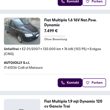
Kontakt
Parken
Fiat Multipla 1.6 16V Nat.Pow.
Dynamic
7.499 €
Ohne Bewertung
Unfallfrei
•
EZ 01/2007
•
130.000 km
•
76 kW (103 PS)
•
Erdgas
(CNG)
AUTOJOLLY S.r.l.
IT-61036 Colli al Metauro
Kontakt
Parken
Fiat Multipla 1.9 mjt Dynamic 120
cv Gancio Trai