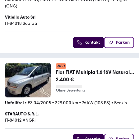
(CNG)
Vitiello Auto Srl
IT-84018 Scafati
Kontakt
Parken
NEU
Fiat FIAT Multipla 1.6 16V Natural
Power Dynamic
2.400 €
Ohne Bewertung
Unfallfrei
•
EZ 04/2005
•
229.000 km
•
76 kW (103 PS)
•
Benzin
STARAUTO S.R.L.
IT-84012 ANGRI