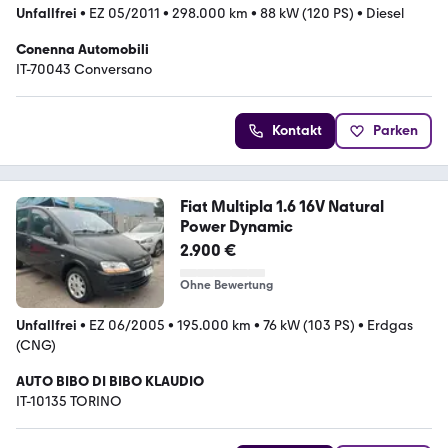
Unfallfrei
•
EZ 05/2011
•
298.000 km
•
88 kW (120 PS)
•
Diesel
Conenna Automobili
IT-70043 Conversano
Kontakt
Parken
Fiat Multipla 1.6 16V Natural
Power Dynamic
2.900 €
Ohne Bewertung
Unfallfrei
•
EZ 06/2005
•
195.000 km
•
76 kW (103 PS)
•
Erdgas
(CNG)
AUTO BIBO DI BIBO KLAUDIO
IT-10135 TORINO