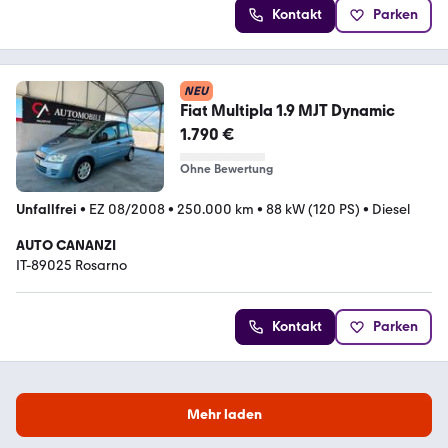
Kontakt
Parken
NEU
Fiat Multipla 1.9 MJT Dynamic
1.790 €
Ohne Bewertung
Unfallfrei
•
EZ 08/2008
•
250.000 km
•
88 kW (120 PS)
•
Diesel
AUTO CANANZI
IT-89025 Rosarno
Kontakt
Parken
Mehr laden