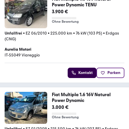
Power Dynamic TENU
3.900 €
Ohne Bewertung
Unfallfrei
•
EZ 06/2010
•
225.000 km
•
76 kW (103 PS)
•
Erdgas
(CNG)
Aurelia Motori
IT-55049 Viareggio
Kontakt
Parken
Fiat Multipla 1.6 16V Natural
Power Dynamic
3.000 €
Ohne Bewertung
Unfallfrei
•
EZ 01/2009
•
215.500 km
•
76 kW (103 PS)
•
Erdgas