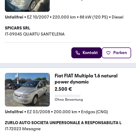
Unfallfrei
•
EZ 10/2007
•
220.000 km
•
88 kW (120 PS)
•
Diesel
SPICARS SRL
IT-09045 QUARTU SANT'ELENA
Kontakt
Parken
Fiat FIAT Multipla 1.6 natural
power dynamic
2.500 €
Ohne Bewertung
Unfallfrei
•
EZ 03/2008
•
200.000 km
•
Erdgas (CNG)
ZURLO AUTO SOCIETA UNIPERSONALE A RESPONSABILITA L
IT-72023 Mesagne