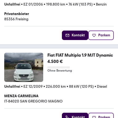
Unfallfrei
•
EZ 01/2006
•
198.800 km
•
76 kW (103 PS)
•
Benzin
Privatanbieter
85356 Freising
Kontakt
Parken
Fiat FIAT Multipla 1.9 MJT Dynamic
4.500 €
Ohne Bewertung
Unfallfrei
•
EZ 12/2009
•
226.000 km
•
88 kW (120 PS)
•
Diesel
MENZA CARMELINA
IT-84020 SAN GREGORIO MAGNO
Kontakt
Parken