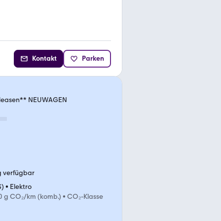
Kontakt
Parken
 leasen** NEUWAGEN
g verfügbar
S)
•
Elektro
0 g CO₂/km (komb.)
•
CO₂-Klasse