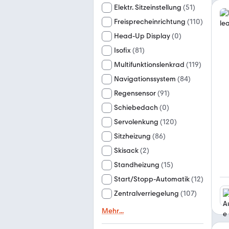
Elektr. Sitzeinstellung
(
51
)
Freisprecheinrichtung
(
110
)
Head-Up Display
(
0
)
Isofix
(
81
)
Multifunktionslenkrad
(
119
)
Navigationssystem
(
84
)
Regensensor
(
91
)
Schiebedach
(
0
)
Servolenkung
(
120
)
Sitzheizung
(
86
)
Skisack
(
2
)
Standheizung
(
15
)
Start/Stopp-Automatik
(
12
)
Zentralverriegelung
(
107
)
Mehr
...