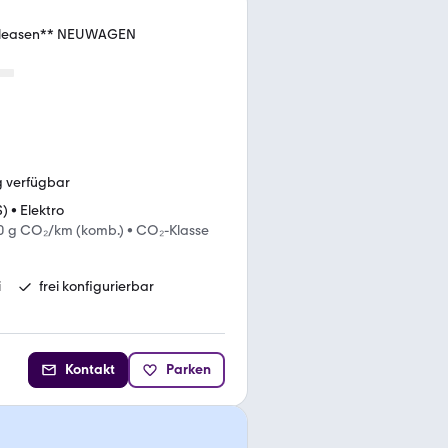
 leasen** NEUWAGEN
g verfügbar
S)
•
Elektro
0 g CO₂/km (komb.)
•
CO₂-Klasse
i
frei konfigurierbar
Kontakt
Parken