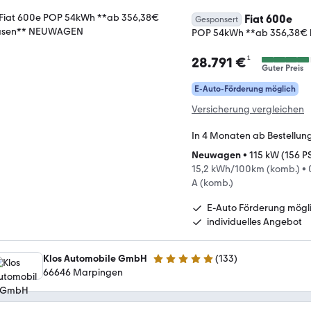
Fiat 600e
Gesponsert
POP 54kWh **ab 356,38€
¹
28.791 €
Guter Preis
E-Auto-Förderung möglich
Versicherung vergleichen
In 4 Monaten ab Bestellun
Neuwagen
•
115 kW (156 P
15,2 kWh/100km (komb.)
•
A (komb.)
E-Auto Förderung mögl
individuelles Angebot
Klos Automobile GmbH
(
133
)
5 Sterne
66646 Marpingen