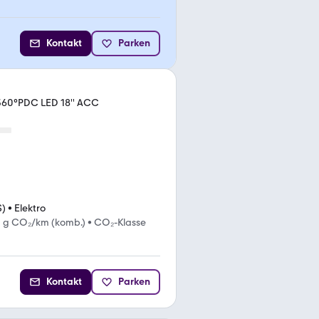
Kontakt
Parken
360°PDC LED 18'' ACC
S)
•
Elektro
 g CO₂/km (komb.)
•
CO₂-Klasse
Kontakt
Parken