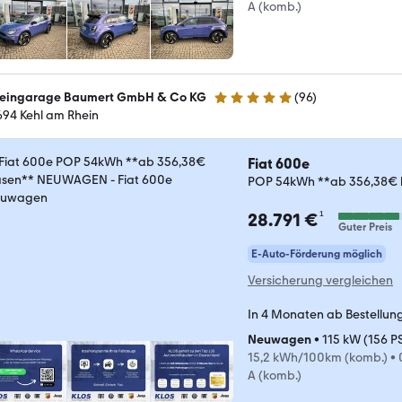
A (komb.)
eingarage Baumert GmbH & Co KG
(
96
)
4.9 Sterne
694 Kehl am Rhein
Fiat 600e
POP 54kWh **ab 356,38€
¹
28.791 €
Guter Preis
E-Auto-Förderung möglich
Versicherung vergleichen
In 4 Monaten ab Bestellun
Neuwagen
•
115 kW (156 P
15,2 kWh/100km (komb.)
•
A (komb.)