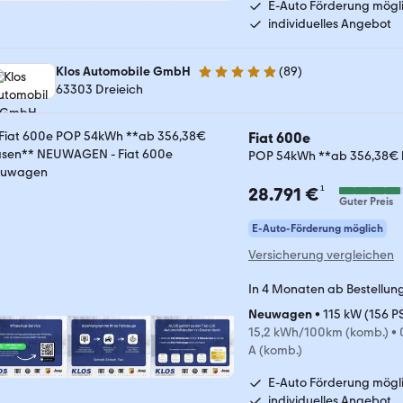
E-Auto Förderung mögl
individuelles Angebot
Klos Automobile GmbH
(
89
)
5 Sterne
63303 Dreieich
Fiat 600e
POP 54kWh **ab 356,38€
¹
28.791 €
Guter Preis
E-Auto-Förderung möglich
Versicherung vergleichen
In 4 Monaten ab Bestellun
Neuwagen
•
115 kW (156 P
15,2 kWh/100km (komb.)
•
A (komb.)
E-Auto Förderung mögl
individuelles Angebot