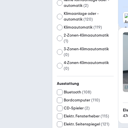
automatik
(
2
)
Klimaanlage oder -
automatik
(
120
)
Klimaautomatik
(
119
)
2-Zonen-Klimaautomatik
(
1
)
3-Zonen-Klimaautomatik
(
0
)
4-Zonen-Klimaautomatik
(
0
)
Ausstattung
Bluetooth
(
108
)
Bordcomputer
(
110
)
CD-Spieler
(
2
)
El
47
Elektr. Fensterheber
(
115
)
Elektr. Seitenspiegel
(
121
)