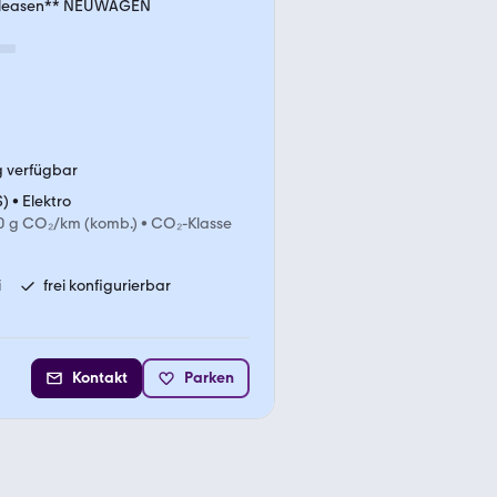
 leasen** NEUWAGEN
g verfügbar
S)
•
Elektro
0 g CO₂/km (komb.)
•
CO₂-Klasse
i
frei konfigurierbar
Kontakt
Parken