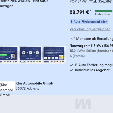
POP 54kWh **ab 356,38€
¹
28.791 €
Guter Preis
E-Auto-Förderung möglich
Versicherung vergleichen
In 4 Monaten ab Bestellun
Neuwagen
•
115 kW (156 P
15,2 kWh/100km (komb.)
•
A (komb.)
E-Auto Förderung mögl
individuelles Angebot
Klos Automobile GmbH
56072 Koblenz