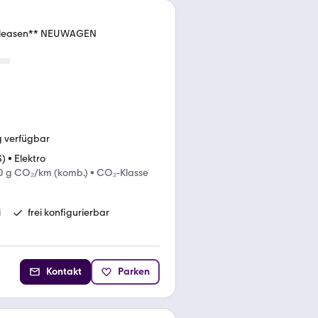
 leasen** NEUWAGEN
g verfügbar
S)
•
Elektro
0 g CO₂/km (komb.)
•
CO₂-Klasse
i
frei konfigurierbar
Kontakt
Parken