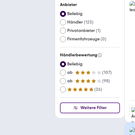
Anbieter
Beliebig
Händler
(
123
)
Privatanbieter
(
1
)
Firmenfahrzeuge
(
0
)
Händlerbewertung
Beliebig
ab
(
107
)
3 Sterne
ab
(
98
)
4 Sterne
(
26
)
ab
5 Sterne
Weitere Filter