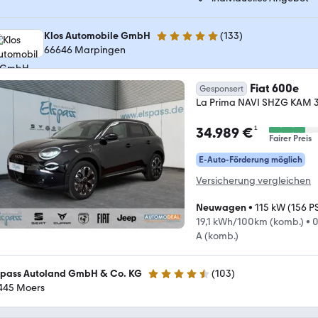
Klos Automobile GmbH
(
133
)
5 Sterne
66646 Marpingen
Fiat 600e
Gesponsert
La Prima NAVI SHZG KAM 
¹
34.989 €
Fairer Preis
E-Auto-Förderung möglich
Versicherung vergleichen
Neuwagen
•
115 kW (156 P
19,1 kWh/100km (komb.)
•
0
A (komb.)
spass Autoland GmbH & Co. KG
(
103
)
4.6 Sterne
445 Moers