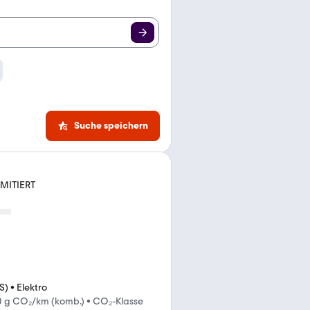
Suche speichern
IMITIERT
S)
•
Elektro
0 g CO₂/km (komb.)
•
CO₂-Klasse