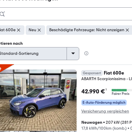
iat 600e
Neu
Beschädigte Fahrzeuge: Nicht anzeigen
rtieren nach
p
Fiat 600e
Gesponsert
ABARTH Scorpionissima - L
¹
42.990 €
Fairer Preis
E-Auto-Förderung möglich
Versicherung vergleichen
Neuwagen
•
207 kW (281 P
17,8 kWh/100km (komb.)
•