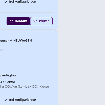
i
frei konfigurierbar
Kontakt
Parken
 leasen** NEUWAGEN
g verfügbar
S)
•
Elektro
0 g CO₂/km (komb.)
•
CO₂-Klasse
i
frei konfigurierbar