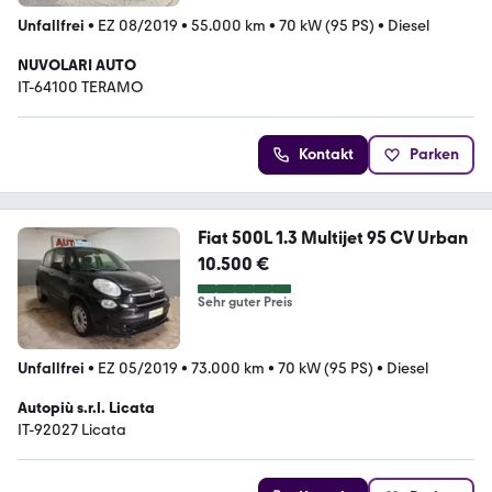
Unfallfrei
•
EZ 08/2019
•
55.000 km
•
70 kW (95 PS)
•
Diesel
NUVOLARI AUTO
IT-64100 TERAMO
Kontakt
Parken
Fiat 500L 1.3 Multijet 95 CV Urban
10.500 €
Sehr guter Preis
Unfallfrei
•
EZ 05/2019
•
73.000 km
•
70 kW (95 PS)
•
Diesel
Autopiù s.r.l. Licata
IT-92027 Licata