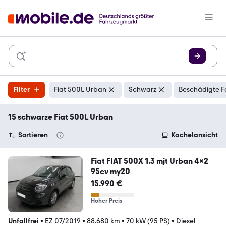
Filter
Fiat 500L Urban
Schwarz
Beschädigte F
15 schwarze Fiat 500L Urban
Sortieren
Kachelansicht
Fiat FIAT 500X 1.3 mjt Urban 4x2
95cv my20
15.990 €
Hoher Preis
Unfallfrei
•
EZ 07/2019
•
88.680 km
•
70 kW (95 PS)
•
Diesel