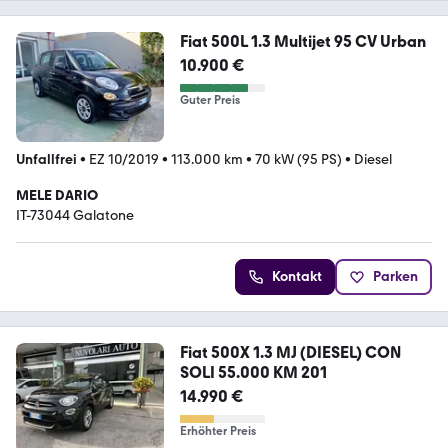
Fiat 500L 1.3 Multijet 95 CV Urban
10.900 €
Guter Preis
Unfallfrei
•
EZ 10/2019
•
113.000 km
•
70 kW (95 PS)
•
Diesel
MELE DARIO
IT-73044 Galatone
Kontakt
Parken
Fiat 500X 1.3 MJ (DIESEL) CON
SOLI 55.000 KM 201
14.990 €
Erhöhter Preis