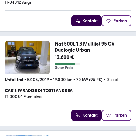
IT-84012 Angri
Kontakt
Parken
Fiat 500L 1.3 Multijet 95 CV
Dualogic Urban
13.600 €
Guter Preis
Unfallfrei
•
EZ 05/2019
•
19.000 km
•
70 kW (95 PS)
•
Diesel
CAR'S PARADISE DI TOSTI ANDREA
IT-00054 Fiumicino
Kontakt
Parken