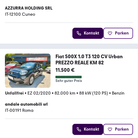
AZZURRA HOLDING SRL
IT-12100 Cuneo
Kontakt
Parken
Fiat 500X 1.0 T3 120 CV Urban
PREZZO REALE KM 82
11.500 €
Sehr guter Preis
Unfallfrei
•
EZ 02/2020
•
82.000 km
•
88 kW (120 PS)
•
Benzin
andale automobili srl
IT-00191 Roma
Kontakt
Parken