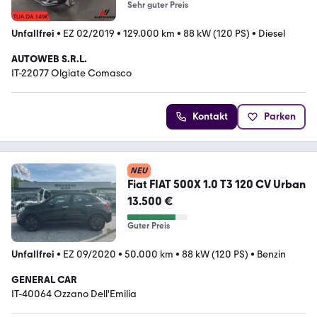
Sehr guter Preis
Unfallfrei
•
EZ 02/2019
•
129.000 km
•
88 kW (120 PS)
•
Diesel
AUTOWEB S.R.L.
IT-22077 Olgiate Comasco
Kontakt
Parken
NEU
Fiat FIAT 500X 1.0 T3 120 CV Urban
13.500 €
Guter Preis
Unfallfrei
•
EZ 09/2020
•
50.000 km
•
88 kW (120 PS)
•
Benzin
GENERAL CAR
IT-40064 Ozzano Dell'Emilia