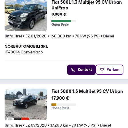
Fiat 500L 1.3 Multijet 95 CV Urban
UniProp
9.999 €
Guter Preis
Unfallfrei
•
EZ 01/2020
•
160.000 km
•
70 kW (95 PS)
•
Diesel
NORBAUTOMOBILI SRL
IT-70014 Conversano
Kontakt
Parken
Fiat 500X 1.3 MultiJet 95 CV Urban
17.900 €
Hoher Preis
Unfallfrei
•
EZ 09/2020
•
17.200 km
•
70 kW (95 PS)
•
Diesel