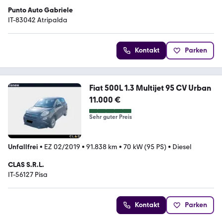
Punto Auto Gabriele
IT-83042 Atripalda
Kontakt
Parken
Fiat 500L 1.3 Multijet 95 CV Urban
11.000 €
Sehr guter Preis
Unfallfrei
•
EZ 02/2019
•
91.838 km
•
70 kW (95 PS)
•
Diesel
CLAS S.R.L.
IT-56127 Pisa
Kontakt
Parken